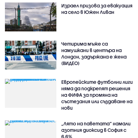
Израел призова за евакуация
на село в Южен Ливан
Четирима мъже са
намушкани в центъра на
Лондон, задържана е жена
(ВИДЕО)
Европейските футболни лиги
няма да подкрепят решения
на ФИФА за промяна на
състезания или създаване на
нови
„Лято на паветата“ намали
азотния диоксид в София с
6,6%