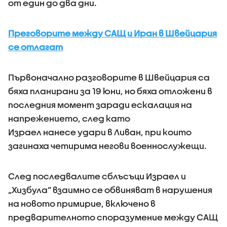
от един до два дни.
Преговорите между САЩ и Иран в Швейцария
се отлагат
Първоначално разговорите в Швейцария са
бяха планирани за 19 юни, но бяха отложени в
последния момент заради ескалация на
напрежението, след като
Израел нанесе удари в Ливан, при които
загинаха четирима негови военнослужещи.
След последвалите сблъсъци Израел и
„Хизбула“ взаимно се обвиняват в нарушения
на новото примирие, включено в
предварителното споразумение между САЩ