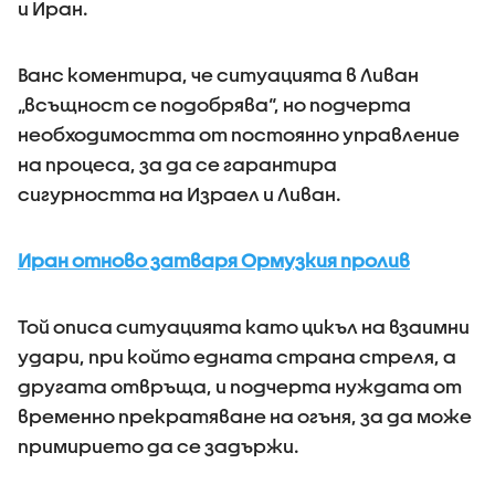
и Иран.
Ванс коментира, че ситуацията в Ливан
„всъщност се подобрява“, но подчерта
необходимостта от постоянно управление
на процеса, за да се гарантира
сигурността на Израел и Ливан.
Иран отново затваря Ормузкия пролив
Той описа ситуацията като цикъл на взаимни
удари, при който едната страна стреля, а
другата отвръща, и подчерта нуждата от
временно прекратяване на огъня, за да може
примирието да се задържи.