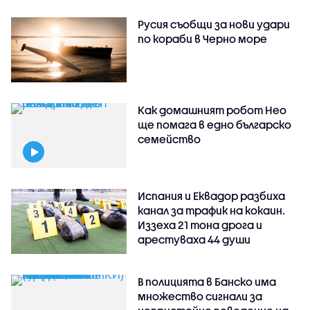
Русия съобщи за нови удари
по кораби в Черно море
Как домашният робот Нео
ще помага в едно българско
семейство
Испания и Еквадор разбиха
канал за трафик на кокаин.
Иззеха 21 тона дрога и
арестуваха 44 души
В полицията в Банско има
множество сигнали за