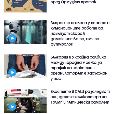
през Ормузкия проток
Въпрос на нагласа у хората е
хуманоидните роботи да
навлязат скоро в
домакинствата, смята
футуролог
България и Украйна разбиха
международна мрежа за
трафик на наркотици,
организаторът е задържан
у нас
Властите в САЩ разследват
инцидент с хеликоптера на
Тръмп и пътнически самолет