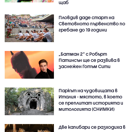
щаб
Пловдив даде старт на
Световното първенство по
гребане до 19 години
„Батман 2“ с Робърт
Патинсън ще се развива в
заснежен Готъм Сити
Паркът на чудовищата в
Италия - мястото, в което
се преплитат историята и
митологията (СНИМКИ)
Две капибари се разходиха в