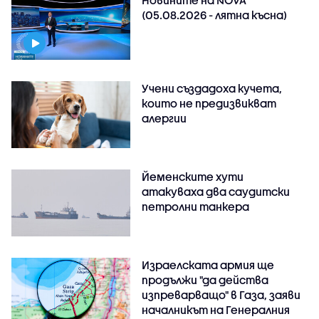
(05.08.2026 - лятна късна)
Учени създадоха кучета,
които не предизвикват
алергии
Йеменските хути
атакуваха два саудитски
петролни танкера
Израелската армия ще
продължи "да действа
изпреварващо" в Газа, заяви
началникът на Генералния