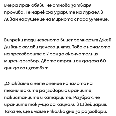
Вчера Иран обяви, че отново затваря
пролива. Те нарекоха ударите на Израел в
Ливан нарушение на мирното споразумение.
Въпреки тази неяснота вицепремиерът Джей
Ди Ванс оглави делегацията. Това е началото
на преговорите с Иран за окончателния
мирен договор. Двете страни си дадоха 60
дни да го изготвят.
„Очакваме с нетърпение началото на
техническите разговори с иранците,
пакистанците и катарците. Разбрах, че
иранците току-що са кацнали в Швейцария.
Така че, ще имаме няколко дни за разговори.