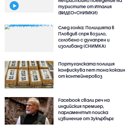
непристойно поведение на
туристите от Италия
(ВИДЕО+СНИМКИ)
След гонка: Полицията в
Пловдив спря возило,
сглобено с дунапрен и
изолибанд (СНИМКА)
Португалската полиция
конфискува пет тона кокаин
от контейнеровоз
Facebook свали реч на
индийския премиер,
парламентът поиска
извинение от Зукърбърг