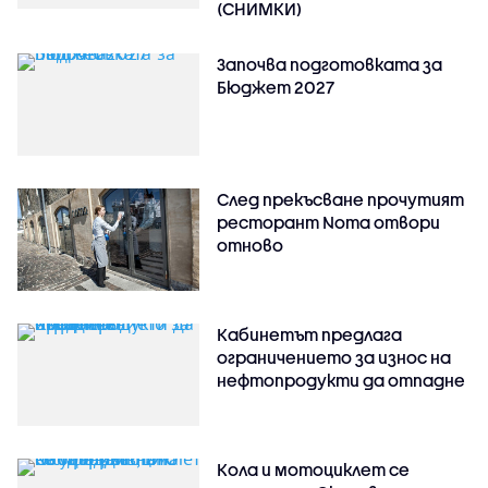
(СНИМКИ)
Започва подготовката за
Бюджет 2027
След прекъсване прочутият
ресторант Noma отвори
отново
Кабинетът предлага
ограничението за износ на
нефтопродукти да отпадне
Кола и мотоциклет се