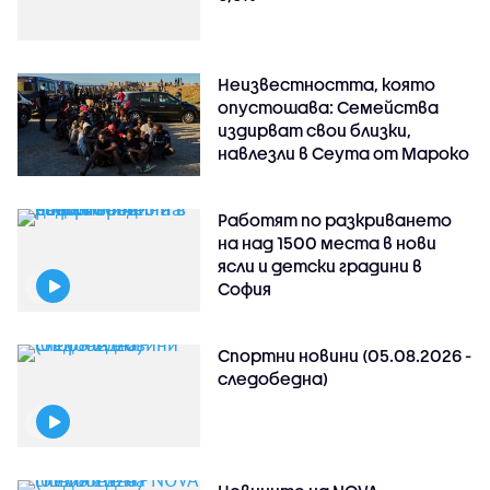
Неизвестността, която
опустошава: Семейства
издирват свои близки,
навлезли в Сеута от Мароко
Работят по разкриването
на над 1500 места в нови
ясли и детски градини в
София
Спортни новини (05.08.2026 -
следобедна)