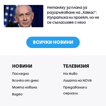
Нетаняху за плана за
разоръжаване на „Хамас“:
Изпратиха ни проект, но не
се съгласихме с него
ВСИЧКИ НОВИНИ
НОВИНИ
ТЕЛЕВИЗИЯ
Последни
На живо
Всичко от днес
Лицата на NOVA
Моята новина
Предавания и
сериали
Видео