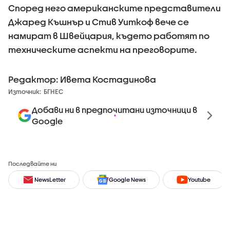
Според него американските представители
Джаред Къшнър и Стив Уиткоф вече се
намират в Швейцария, където работят по
техническите аспекти на преговорите.
Редактор: Ивета Костадинова
Източник:
БГНЕС
Добави ни в предпочитани източници в
Google
Последвайте ни
NewsLetter
Google News
Youtube