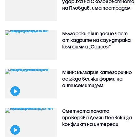
удариха на Околовръстното
на Пловдив, има пострадал
Български екип засне част
от кадрите на саундтрака
към филма „Одисея“
МВнР: България категорично
осъжда всички форми на
антисемитизъм
Сметната палата
проверява Делян Пеевски за
конфликт на интереси