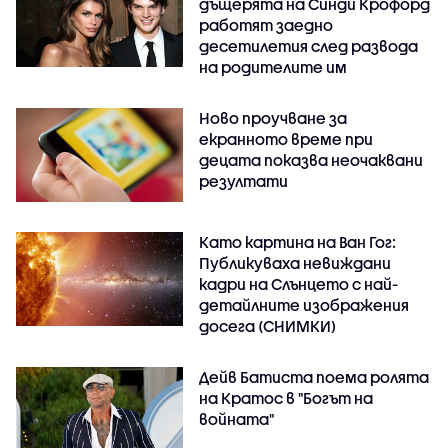
дъщерята на Синди Крофорд
работят заедно
десетилетия след развода
на родителите им
Ново проучване за
екранното време при
децата показва неочаквани
резултати
Като картина на Ван Гог:
Публикуваха невиждани
кадри на Слънцето с най-
детайлните изображения
досега (СНИМКИ)
Дейв Батиста поема ролята
на Кратос в "Богът на
войната"