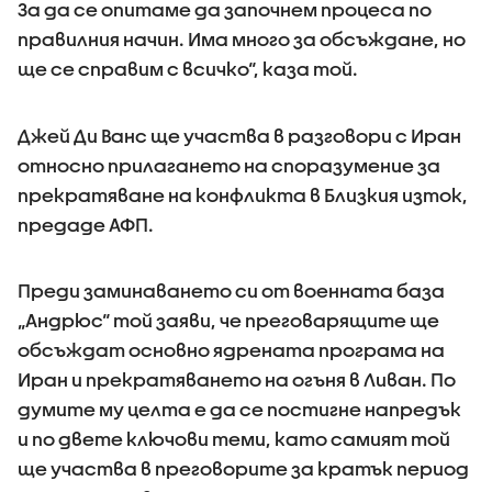
За да се опитаме да започнем процеса по
правилния начин. Има много за обсъждане, но
ще се справим с всичко“, каза той.
Джей Ди Ванс ще участва в разговори с Иран
относно прилагането на споразумение за
прекратяване на конфликта в Близкия изток,
предаде АФП.
Преди заминаването си от военната база
„Андрюс“ той заяви, че преговарящите ще
обсъждат основно ядрената програма на
Иран и прекратяването на огъня в Ливан. По
думите му целта е да се постигне напредък
и по двете ключови теми, като самият той
ще участва в преговорите за кратък период