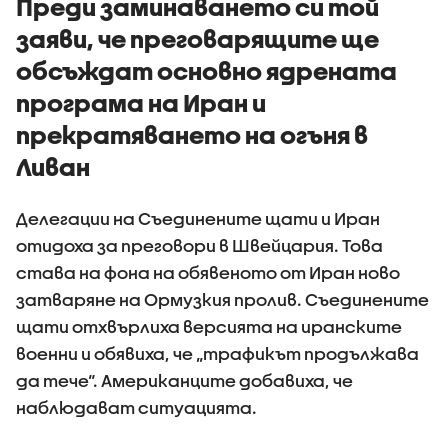
Преди заминаването си той
заяви, че преговарящите ще
обсъждат основно ядрената
програма на Иран и
прекратяването на огъня в
Ливан
Делегации на Съединените щати и Иран
отидоха за преговори в Швейцария. Това
става на фона на обявеното от Иран ново
затваряне на Ормузкия пролив. Съединените
щати отхвърлиха версията на иранските
военни и обявиха, че „трафикът продължава
да тече“. Американците добавиха, че
наблюдават ситуацията.