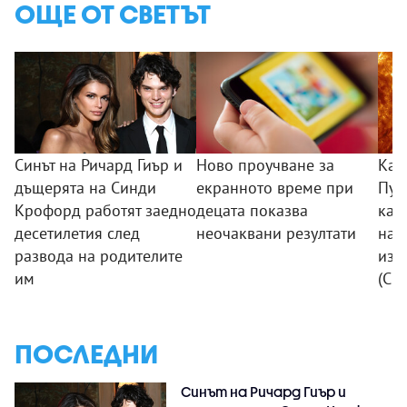
ОЩЕ ОТ СВЕТЪТ
Синът на Ричард Гиър и
Ново проучване за
Кат
дъщерята на Синди
екранното време при
Пуб
Крофорд работят заедно
децата показва
кад
десетилетия след
неочаквани резултати
най
развода на родителите
изо
им
(СН
ПОСЛЕДНИ
Синът на Ричард Гиър и