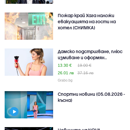
Пожар край Хага наложи
евакуацията на гости на
хотел (СНИМКА)
Дамско подстригване, плюс
измиване и оформян..
13.30 €
19.00 €
26.01 лв
37.16 лв
Grabo.bg
Спортни новини (05.08.2026 -
късна)
Новините на NOVA