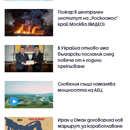
Пожар в централен
институт на „Роскосмос“
край Москва (ВИДЕО)
В Украйна отново има
български посланик след
повече от 4 години
прекъсване
Словения също намалява
мощността на АЕЦ
Иран и Оман договориха нов
маршрут за корабоплаване