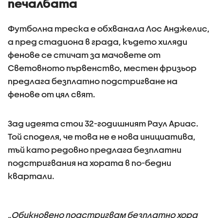
печалбата
Футболна треска е обхванала Лос Анджелис,
а пред стадиона в града, където хиляди
фенове се стичат за мачовете от
Световното първенство, местен фризьор
предлага безплатно подстригване на
фенове от цял свят.
Зад идеята стои 32-годишният Раул Ариас.
Той споделя, че това не е нова инициатива,
тъй като редовно предлага безплатни
подстригвания на хората в по-бедни
квартали.
„
Обикновено подстригвам безплатно хора