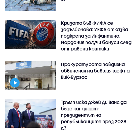
Кризата във ФИФА се
задълбочава: УЕФА отказва
подкрепа за Инфантино,
Йордания получи бонуси след
отправени критики
Прокуратурата повдигна
обвинения на бившия шеф на
ВиК-Бургас
Тръмп иска Джей Ди Ванс да
бъде кандидат-
президентът на
републиканците през 2028
г.?