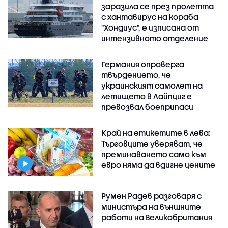
заразила се през пролетта
с хантавирус на кораба
"Хондиус", е изписана от
интензивното отделение
Германия опроверга
твърдението, че
украинският самолет на
летището в Лайпциг е
превозвал боеприпаси
Край на етикетите в лева:
Търговците уверяват, че
преминаването само към
евро няма да вдигне цените
Румен Радев разговаря с
министъра на външните
работи на Великобритания