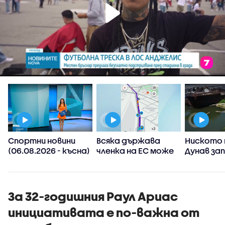
Спортни новини
Всяка държава
Ниското 
(06.08.2026 - късна)
членка на ЕС може
Дунав за
а
да реши да
АЕЦ-овет
ограничи
споделянето в
приложения на
За 32-годишния Раул Ариас
информация къде
инициативата е по-важна от
има проверки на
пътя