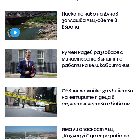
Ниското ниво на Дунав
заплашва АЕЦ-овете в
Европа
Румен Радев разговаря с
министъра на външните
работи на Великобритания
Обвиниха майка за убийство
на четирите ѝ деца в
съучастничество с баба им
Има ли опасност АЕЦ
„Козлодуй” да спре работа