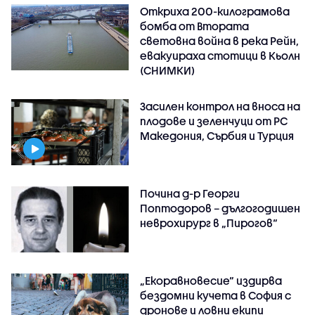
Откриха 200-килограмова
бомба от Втората
световна война в река Рейн,
евакуираха стотици в Кьолн
(СНИМКИ)
Засилен контрол на вноса на
плодове и зеленчуци от РС
Македония, Сърбия и Турция
Почина д-р Георги
Поптодоров – дългогодишен
неврохирург в „Пирогов“
„Екоравновесие“ издирва
бездомни кучета в София с
дронове и ловни екипи