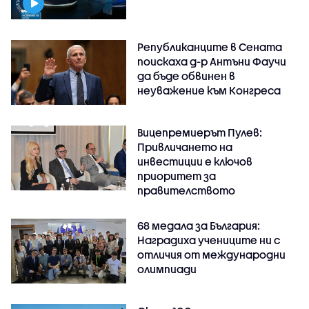
Републиканците в Сената
поискаха д-р Антъни Фаучи
да бъде обвинен в
неуважение към Конгреса
Вицепремиерът Пулев:
Привличането на
инвестиции е ключов
приоритет за
правителството
68 медала за България:
Наградиха учениците ни с
отличия от международни
олимпиади