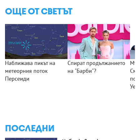
ОЩЕ ОТ СВЕТЪТ
Наближава пикът на
Спират продължанието
Мъж
метеорния поток
на "Барби"?
Смъ
Персеиди
пок
Уел
ПОСЛЕДНИ