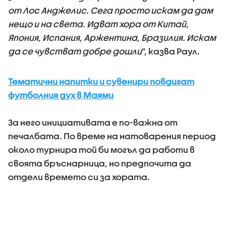
от Лос Анджелис. Сега просто искам да дам
нещо и на света. Идват хора от Китай,
Япония, Испания, Аржентина, Бразилия. Искам
да се чувстват добре дошли
”, казва Раул.
Тематични напитки и сувенири повдигат
футболния дух в Маями
За него инициативата е по-важна от
печалбата. По време на натоварения период
около турнира той би могъл да работи в
своята бръснарница, но предпочита да
отдели времето си за хората.