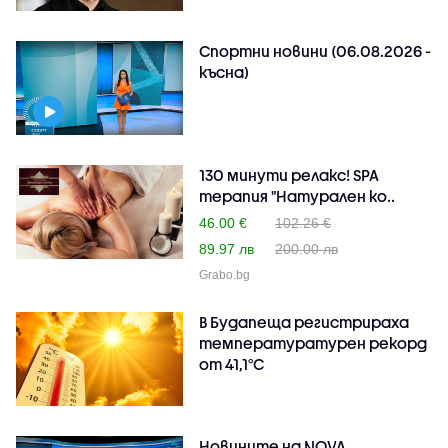
Спортни новини (06.08.2026 -
късна)
130 минути релакс! SPA
терапия "Натурален ко..
46.00 €
102.26 €
89.97 лв
200.00 лв
Grabo.bg
В Будапеща регистрираха
температуратурен рекорд
от 41,1°C
Новините на NOVA