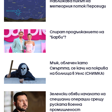
Наближава пикът на
метеорния поток Персеиди
Спират продължанието на
"Барби"?
Мъж, облечен като
Смъртта, се качи на покрива
на болница в Уелс (СНИМКА)
Зеленски обяви началото на
специални операции срещу
руската военна
промишленост