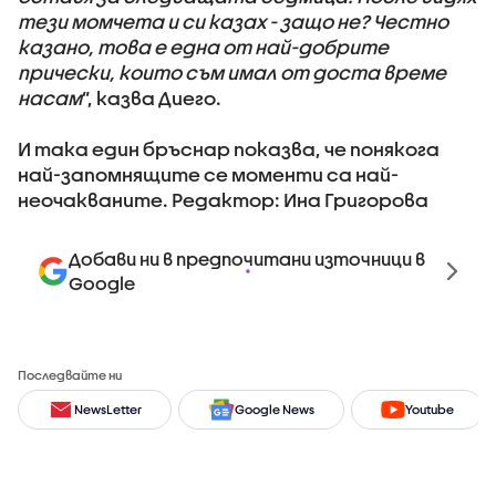
тези момчета и си казах - защо не? Честно
казано, това е една от най-добрите
прически, които съм имал от доста време
насам
”, казва Диего.
И така един бръснар показва, че понякога
най-запомнящите се моменти са най-
неочакваните.
Редактор: Ина Григорова
Добави ни в предпочитани източници в
Google
Последвайте ни
NewsLetter
Google News
Youtube