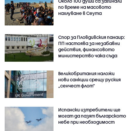
Около 100 души са загинали
по време на масовото
нахлуване в Сеута
Спор за Пловдивския панаир:
ПП настоява за незабавни
действия, финансовото
министерство чака съда
Великобритания наложи
нови санкции срещу руския
„сенчест флот“
Испански изтребители ще
могат да пазят българското
небе при необходимост