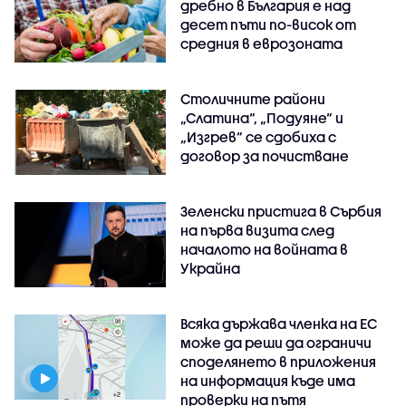
дребно в България е над
десет пъти по-висок от
средния в еврозоната
Столичните райони
„Слатина“, „Подуяне“ и
„Изгрев“ се сдобиха с
договор за почистване
Зеленски пристига в Сърбия
на първа визита след
началото на войната в
Украйна
Всяка държава членка на ЕС
може да реши да ограничи
споделянето в приложения
на информация къде има
проверки на пътя