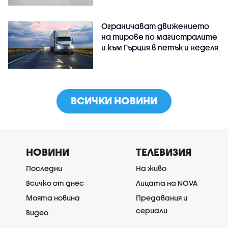
Ограничават движението
на тирове по магистралите
и към Гърция в петък и неделя
ВСИЧКИ НОВИНИ
НОВИНИ
ТЕЛЕВИЗИЯ
Последни
На живо
Всичко от днес
Лицата на NOVA
Моята новина
Предавания и
сериали
Видео