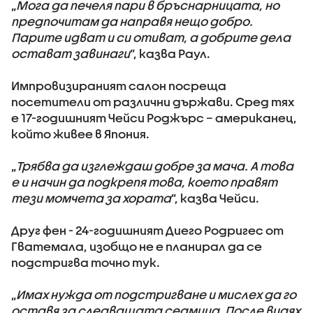
„
Мога да печеля пари в бръснарницата, но
предпочитам да направя нещо добро.
Парите идват и си отиват, а добрите дела
остават завинаги
”, казва Раул.
Импровизираният салон посреща
посетители от различни държави. Сред тях
е 17-годишният Чейси Роджърс – американец,
който живее в Япония.
„
Трябва да изглеждаш добре за мача. А това
е и начин да подкрепя това, което правят
тези момчета за хората
”, казва Чейси.
Друг фен - 24-годишният Диего Родригес от
Гватемала, изобщо не е планирал да се
подстригва точно тук.
„
Имах нужда от подстригване и мислех да го
оставя за следващата седмица. После видях