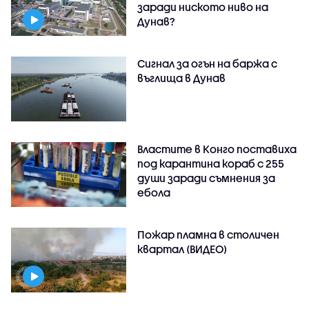
заради ниското ниво на
Дунав?
Сигнал за огън на баржа с
въглища в Дунав
Властите в Конго поставиха
под карантина кораб с 255
души заради съмнения за
ебола
Пожар пламна в столичен
квартал (ВИДЕО)