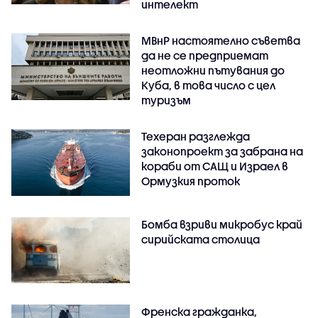
интелект
МВнР настоятелно съветва
да не се предприемат
неотложни пътувания до
Куба, в това число с цел
туризъм
Техеран разглежда
законопроект за забрана на
кораби от САЩ и Израел в
Ормузкия проток
Бомба взриви микробус край
сирийската столица
Френска гражданка,