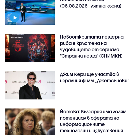
(06.08.2026 - лятна късна)
Новооткритата пещерна
риба е кръстена на
чудовището от сериала
"Странни неща" (СНИМКИ)
Джим Кери ще участва в
игралния филм „Джетсънови“
Йотова: България има голям
потенциал в сферата на
информационните
технологии и изкуствения