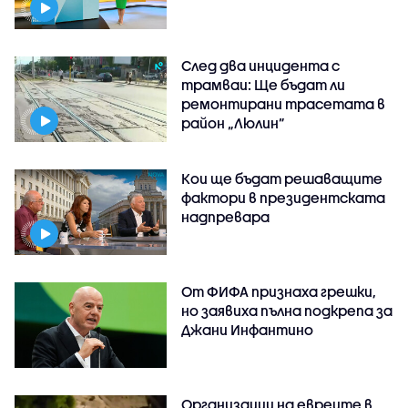
След два инцидента с
трамваи: Ще бъдат ли
ремонтирани трасетата в
район „Люлин”
Кои ще бъдат решаващите
фактори в президентската
надпревара
От ФИФА признаха грешки,
но заявиха пълна подкрепа за
Джани Инфантино
Организации на евреите в