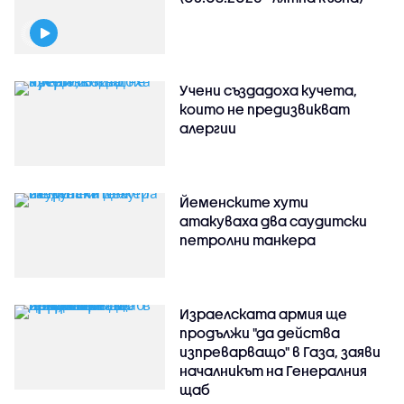
Учени създадоха кучета,
които не предизвикват
алергии
Йеменските хути
атакуваха два саудитски
петролни танкера
Израелската армия ще
продължи "да действа
изпреварващо" в Газа, заяви
началникът на Генералния
щаб