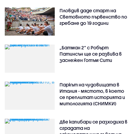
Пловдив даде старт на
Световното първенство по
гребане до 19 години
„Батман 2“ с Робърт
Патинсън ще се развива в
заснежен Готъм Сити
Паркът на чудовищата в
Италия - мястото, в което
се преплитат историята и
митологията (СНИМКИ)
Две капибари се разходиха в
сградата на