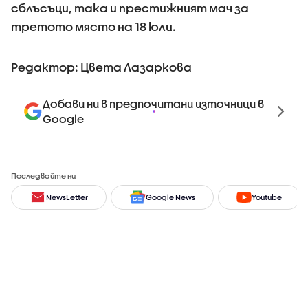
сблъсъци, така и престижният мач за
третото място на 18 юли.
Редактор: Цвета Лазаркова
Добави ни в предпочитани източници в
Google
Последвайте ни
NewsLetter
Google News
Youtube