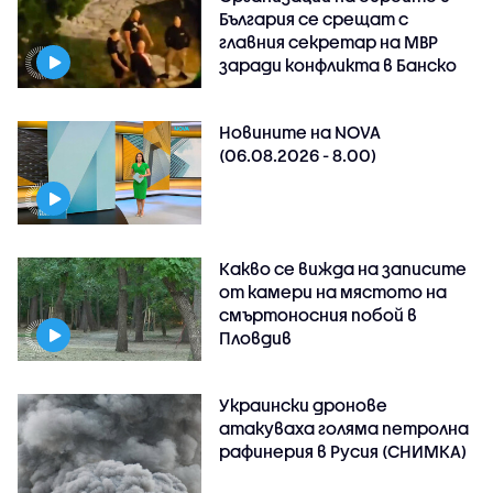
България се срещат с
главния секретар на МВР
заради конфликта в Банско
Новините на NOVA
(06.08.2026 - 8.00)
Какво се вижда на записите
от камери на мястото на
смъртоносния побой в
Пловдив
Украински дронове
атакуваха голяма петролна
рафинерия в Русия (СНИМКА)