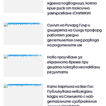
ядрена подводница, която
крие риск от токсично
замърсяване (СНИМКИ)
Синът на Ричард Гиър и
дъщерята на Синди Крофорд
работят заедно
десетилетия след развода
на родителите им
Ново проучване за
екранното време при
децата показва неочаквани
резултати
Като картина на Ван Гог:
Публикуваха невиждани
кадри на Слънцето с най-
детайлните изображения