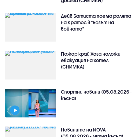
досега (СНИМКИ)
Дейв Батиста поема ролята
на Кратос в "Богът на
войната"
Пожар край Хага наложи
евакуация на хотел
(СНИМКА)
Спортни новини (05.08.2026 -
късна)
Новините на NOVA
(05.08.2026 - лятна късна)