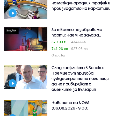
на международния трафик и
производство на наркотици
За твоето незабравимо
парти: Наем на зала за..
379.00 €
474.00 €
741.26 лв
927.06 лв
Grabo.bg
След конфликта в Банско:
Премиерът призова
чуждестранните политици
да не прибързват с
оценките за България
Новините на NOVA
(06.08.2026 - 9.00)