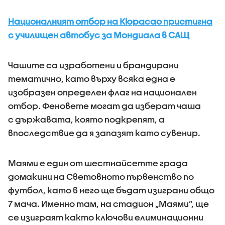
Националният отбор на Кюрасао пристигна
с училищен автобус за Мондиала в САЩ
Чашите са изработени и брандирани
тематично, като върху всяка една е
изобразен определен флаг на национален
отбор. Феновете могат да изберат чаша
с държавата, която подкрепят, а
впоследствие да я запазят като сувенир.
Маями е един от шестнайсетте града
домакини на Световното първенство по
футбол, като в него ще бъдат изиграни общо
7 мача. Именно там, на стадион „Маями”, ще
се изиграят както ключови елиминационни