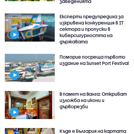
заведенията
Експерти предупредиха за
изкривена конкуренция в IT
сектора и пропуски в
киберсигурността на
държавата
Поморие посреща първото
издание на Sunset Port Festival
В памет на Ванга: Откриват
изложба на икони и
дърворезби
Къде е България на картата