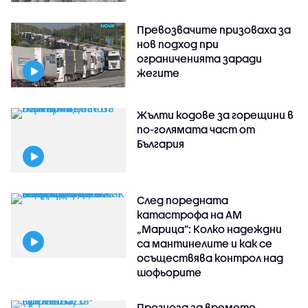
Превозвачите призоваха за
нов подход при
ограниченията заради
жегите
Жълти кодове за горещини в
по-голямата част от
България
След поредната
катастрофа на АМ
„Марица”: Колко надеждни
са мантинелите и как се
осъществява контрол над
шофьорите
Прогноза за времето