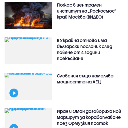
Пожар в централен
институт на „Роскосмос“
край Москва (ВИДЕО)
В Украйна отново има
български посланик след
повече от 4 години
прекъсване
Словения също намалява
мощността на АЕЦ
Иран и Оман договориха нов
маршрут за корабоплаване
през Ормузкия проток