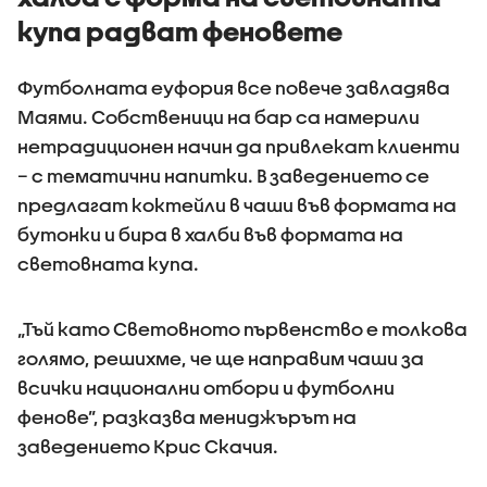
купа радват феновете
Футболната еуфория все повече завладява
Маями. Собственици на бар са намерили
нетрадиционен начин да привлекат клиенти
– с тематични напитки. В заведението се
предлагат коктейли в чаши във формата на
бутонки и бира в халби във формата на
световната купа.
„Тъй като Световното първенство е толкова
голямо, решихме, че ще направим чаши за
всички национални отбори и футболни
фенове”, разказва мениджърът на
заведението Крис Скачия.