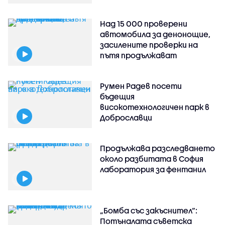
Над 15 000 проверени
автомобила за денонощие,
засилените проверки на
пътя продължават
Румен Радев посети
бъдещия
високотехнологичен парк в
Доброславци
Продължава разследването
около разбитата в София
лаборатория за фентанил
„Бомба със закъснител“:
Потъналата съветска