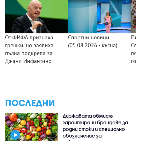
От ФИФА признаха
Спортни новини
Пло
грешки, но заявиха
(05.08.2026 - късна)
Све
пълна подкрепа за
по 
Джани Инфантино
год
ПОСЛЕДНИ
Държавата обмисля
гарантирани брандове за
родни стоки и специално
обозначение за