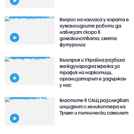
Въпрос на нагласа у хората е
хуманоидните роботи да
навлязат скоро в
домакинствата, смята
футуролог
България и Украйна разбиха
международна мрежа за
трафик на наркотици,
организаторът е задържан
у нас
Властите в САЩ разследват
инцидент с хеликоптера на
Тръмп и пътнически самолет