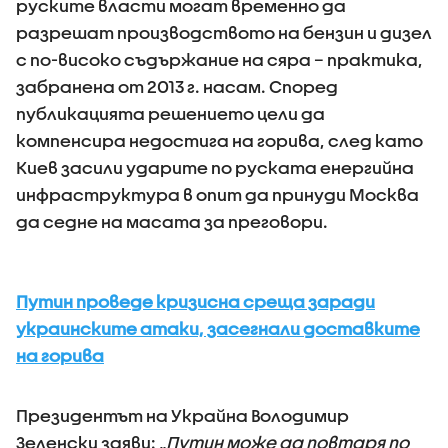
руските власти могат временно да
разрешат производството на бензин и дизел
с по-високо съдържание на сяра – практика,
забранена от 2013 г. насам. Според
публикацията решението цели да
компенсира недостига на горива, след като
Киев засили ударите по руската енергийна
инфраструктура в опит да принуди Москва
да седне на масата за преговори.
Путин проведе кризисна среща заради
украинските атаки, засегнали доставките
на горива
Президентът на Украйна Володимир
Зеленски заяви: „
Путин може да повтаря по