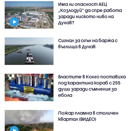
Има ли опасност АЕЦ
„Козлодуй” да спре работа
заради ниското ниво на
Дунав?
Сигнал за огън на баржа с
въглища в Дунав
Властите в Конго поставиха
под карантина кораб с 255
души заради съмнения за
ебола
Пожар пламна в столичен
квартал (ВИДЕО)