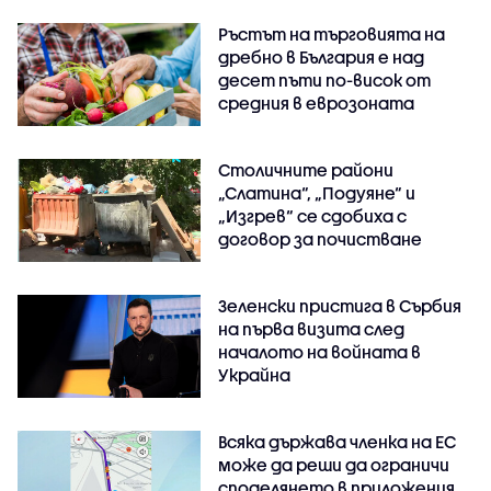
Ръстът на търговията на
дребно в България е над
десет пъти по-висок от
средния в еврозоната
Столичните райони
„Слатина“, „Подуяне“ и
„Изгрев“ се сдобиха с
договор за почистване
Зеленски пристига в Сърбия
на първа визита след
началото на войната в
Украйна
Всяка държава членка на ЕС
може да реши да ограничи
споделянето в приложения