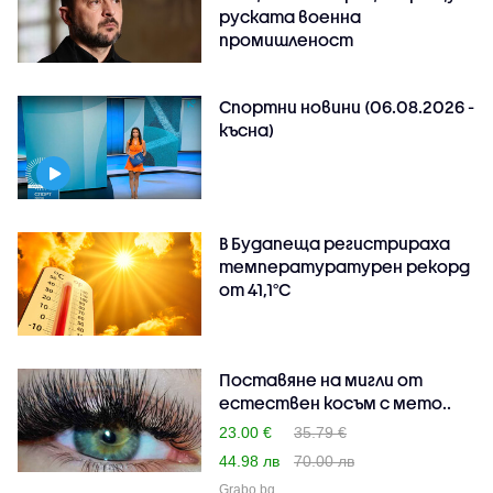
руската военна
промишленост
Спортни новини (06.08.2026 -
късна)
В Будапеща регистрираха
температуратурен рекорд
от 41,1°C
Поставяне на мигли от
естествен косъм с мето..
23.00 €
35.79 €
44.98 лв
70.00 лв
Grabo.bg