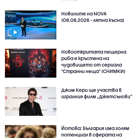
Новините на NOVA
(06.08.2026 - лятна късна)
Новооткритата пещерна
риба е кръстена на
чудовището от сериала
"Странни неща" (СНИМКИ)
Джим Кери ще участва в
игралния филм „Джетсънови“
Йотова: България има голям
потенциал в сферата на