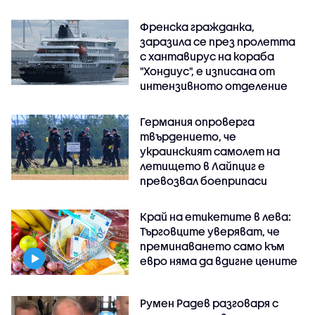
Френска гражданка,
заразила се през пролетта
с хантавирус на кораба
"Хондиус", е изписана от
интензивното отделение
Германия опроверга
твърдението, че
украинският самолет на
летището в Лайпциг е
превозвал боеприпаси
Край на етикетите в лева:
Търговците уверяват, че
преминаването само към
евро няма да вдигне цените
Румен Радев разговаря с