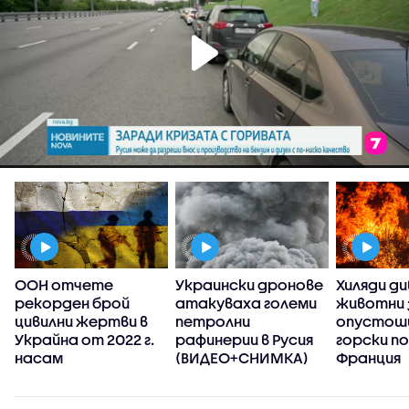
ООН отчете
Украински дронове
Хиляди ди
рекорден брой
атакуваха големи
животни 
цивилни жертви в
петролни
опустош
Украйна от 2022 г.
рафинерии в Русия
горски п
насам
(ВИДЕО+СНИМКА)
Франция