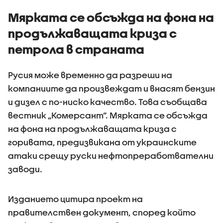
Мярката се обсъжда на фона на
продължаващата криза с
петрола в страната
Русия може временно да разреши на
компаниите да произвеждат и внасят бензин
и дизел с по-ниско качество. Това съобщава
вестник „Комерсант“. Мярката се обсъжда
на фона на продължаващата криза с
горивата, предизвикана от украинските
атаки срещу руски нефтопреработвателни
заводи.
Изданието цитира проект на
правителствен документ, според който