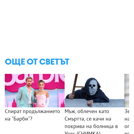
ОЩЕ ОТ СВЕТЪТ
Спират продължанието
Мъж, облечен като
Зел
на "Барби"?
Смъртта, се качи на
нач
покрива на болница в
опе
Уелс (СНИМКА)
вое