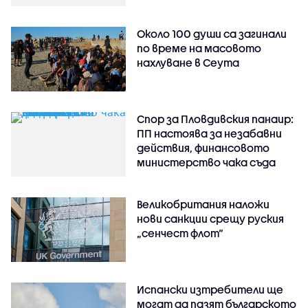
Около 100 души са загинали
по време на масовото
нахлуване в Сеута
Спор за Пловдивския панаир:
ПП настоява за незабавни
действия, финансовото
министерство чака съда
Великобритания наложи
нови санкции срещу руския
„сенчест флот“
Испански изтребители ще
могат да пазят българското