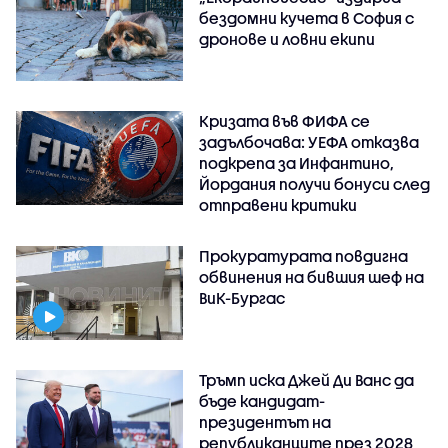
бездомни кучета в София с
дронове и ловни екипи
Кризата във ФИФА се
задълбочава: УЕФА отказва
подкрепа за Инфантино,
Йордания получи бонуси след
отправени критики
Прокуратурата повдигна
обвинения на бившия шеф на
ВиК-Бургас
Тръмп иска Джей Ди Ванс да
бъде кандидат-
президентът на
републиканците през 2028