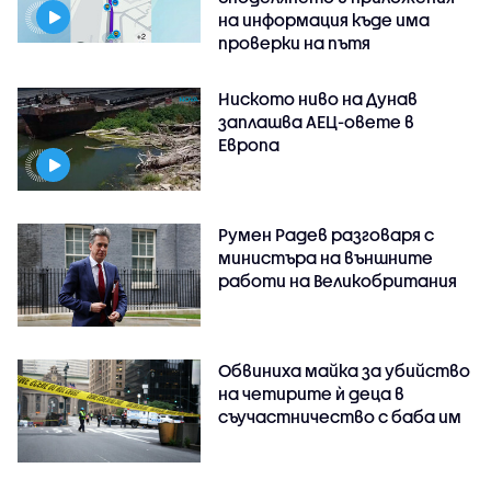
на информация къде има
проверки на пътя
Ниското ниво на Дунав
заплашва АЕЦ-овете в
Европа
Румен Радев разговаря с
министъра на външните
работи на Великобритания
Обвиниха майка за убийство
на четирите ѝ деца в
съучастничество с баба им