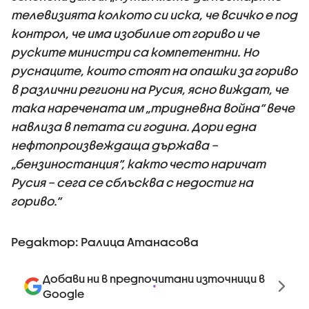
телевизията колкото си иска, че всичко е под
контрол, че има изобилие от гориво и че
руските министри са компетентни. Но
руснаците, които стоят на опашки за гориво
в различни региони на Русия, ясно виждат, че
така наречената им „тридневна война“ вече
навлиза в петата си година. Дори една
нефтопроизвеждаща държава –
„бензиностанция“, както често наричат
Русия – сега се сблъсква с недостиг на
гориво.“
Редактор: Ралица Атанасова
Добави ни в предпочитани източници в
Google