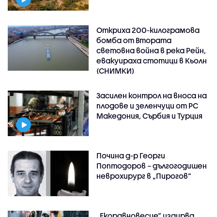
Откриха 200-килограмова
бомба от Втората
световна война в река Рейн,
евакуираха стотици в Кьолн
(СНИМКИ)
Засилен контрол на вноса на
плодове и зеленчуци от РС
Македония, Сърбия и Турция
Почина д-р Георги
Поптодоров – дългогодишен
неврохирург в „Пирогов“
„Екоравновесие“ издирва