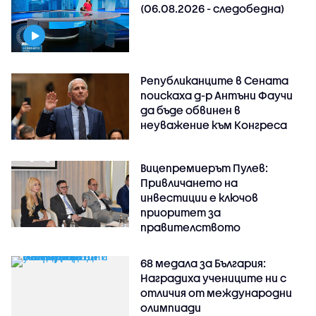
(06.08.2026 - следобедна)
Републиканците в Сената
поискаха д-р Антъни Фаучи
да бъде обвинен в
неуважение към Конгреса
Вицепремиерът Пулев:
Привличането на
инвестиции е ключов
приоритет за
правителството
68 медала за България:
Наградиха учениците ни с
отличия от международни
олимпиади