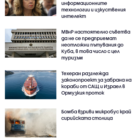
информационните
технологии и изкуствения
интелект
МВнР настоятелно съветва
да не се предприемат
неотложни пътувания до
Куба, в това число с цел
туризъм
Техеран разглежда
законопроект за забрана на
кораби от САЩ и Израел в
Ормузкия проток
Бомба взриви микробус край
сирийската столица