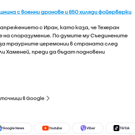
нина с военни дронове и 850 хиляди фойерверки
апрежението с Иран, като каза, че Техеран
е на споразумение. По думите му Съединените
за траурните церемонии в страната след
ли Хаменей, преди да бъдат подновени
зточници в Google
Google News
Youtube
Viber
TikTok