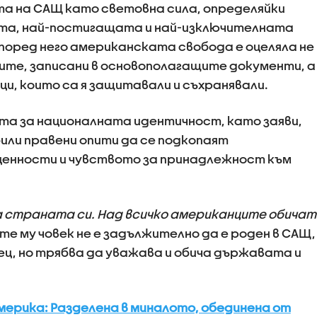
та на САЩ като световна сила, определяйки
та, най-постигащата и най-изключителната
Според него американската свобода е оцеляла не
ите, записани в основополагащите документи, а
и, които са я защитавали и съхранявали.
та за националната идентичност, като заяви,
били правени опити да се подкопаят
енности и чувството за принадлежност към
 страната си. Над всичко американците обичат
ите му човек не е задължително да е роден в САЩ,
ец, но трябва да уважава и обича държавата и
мерика: Разделена в миналото, обединена от