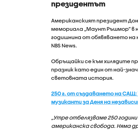
президентът
Американският президент Дон
мемориала „Маунт Ръшмор“ в 
годишнина от обявяването на
NBS News.
Обръщайки се към хилядите п
празник като един от най-зна
световната история.
250 г. от създаването на САЩ:
музиканти за Деня на незави
„Утре отбелязваме 250 години
аме
риканска свобода. Няма д