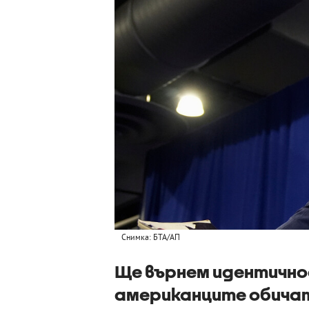
Снимка: БТА/АП
Ще върнем идентично
американците обичат