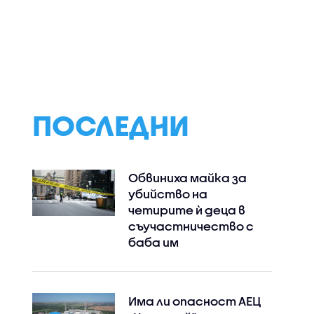
ПОСЛЕДНИ
Обвиниха майка за
убийство на
четирите ѝ деца в
съучастничество с
баба им
Има ли опасност АЕЦ