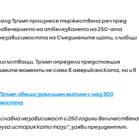
алд Тръмп произнесе тържествена реч пред
навечерието на отбелязването на 250-ата
 независимостта на Съединените щати, съобщи
рисъстващи, Тръмп определи предстоящия
чимите моменти не само в американската, но и в
 Тръмп обеща зрелищен митинг с над 300
симостта
 славна независимост и 250 години величествена
руга история като тази“
, заяви президентът.