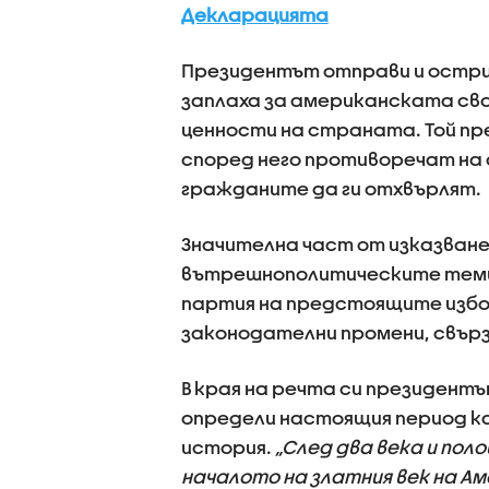
Декларацията
Президентът отправи и остри
заплаха за американската св
ценности на страната. Той пр
според него противоречат на 
гражданите да ги отхвърлят.
Значителна част от изказване
вътрешнополитическите теми. 
партия на предстоящите избо
законодателни промени, свърз
В края на речта си президент
определи настоящия период к
история.
„След два века и поло
началото на златния век на А