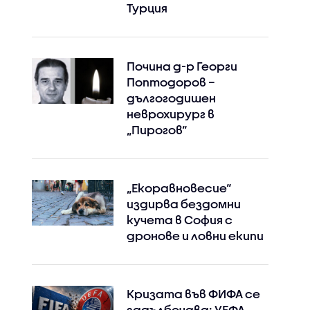
Турция
Почина д-р Георги
Поптодоров –
дългогодишен
неврохирург в
„Пирогов“
„Екоравновесие“
издирва бездомни
кучета в София с
дронове и ловни екипи
Кризата във ФИФА се
Instagram
Facebook
задълбочава: УЕФА