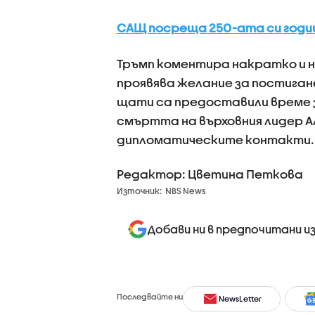
САЩ посреща 250-ата си годиш
Тръмп коментира накратко и н
проявява желание за постиган
щати са предоставили време 
смъртта на върховния лидер А
дипломатическите контакти.
Редактор: Цветина Петкова
Източник:
NBS News
Добави ни в предпочитани и
Последвайте ни
NewsLetter