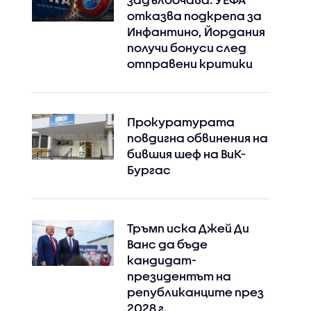
отказва подкрепа за
Инфантино, Йордания
получи бонуси след
отправени критики
Прокуратурата
повдигна обвинения на
бившия шеф на ВиК-
Бургас
Тръмп иска Джей Ди
Ванс да бъде
кандидат-
президентът на
републиканците през
2028 г.