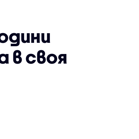
години
 в своя