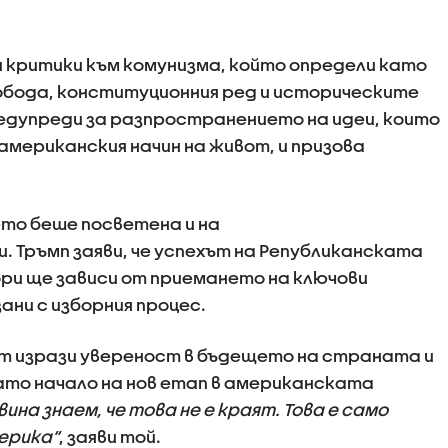
 критики към комунизма, който определи като
обода, конституционния ред и историческите
едупреди за разпространението на идеи, които
американския начин на живот, и призова
то беше посветена и на
Тръмп заяви, че успехът на Републиканската
ри ще зависи от приемането на ключови
ани с изборния процес.
ът изрази увереност в бъдещето на страната и
ато начало на нов етап в американската
вина знаем, че това не е краят. Това е само
мерика“
, заяви той.