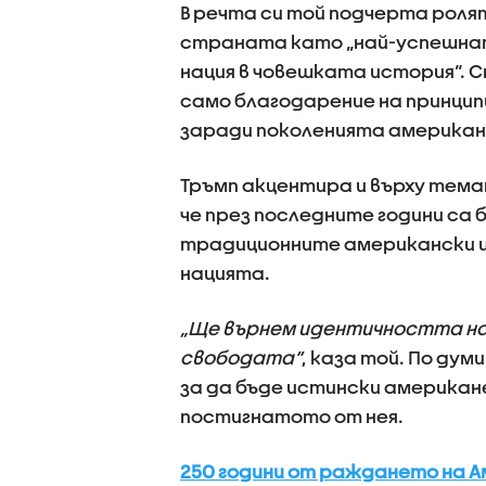
В речта си той подчерта роля
страната като „най-успешна
нация в човешката история“. 
само благодарение на принцип
заради поколенията американц
Тръмп акцентира и върху тема
че през последните години са 
традиционните американски ц
нацията.
„Ще върнем идентичността на
свободата“
, каза той. По дум
за да бъде истински американ
постигнатото от нея.
250 години от раждането на А