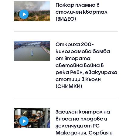
Пожар пламна в
столичен квартал
(ВИДЕО)
Откриха 200-
килограмова бомба
от Втората
световна война в
река Рейн, евакуираха
стотици в Кьолн
(СНИМКИ)
Засилен контрол на
вноса на плодове и
зеленчуци от РС
Македония, Сърбия и