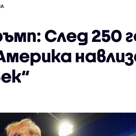
НА
ъмп: След 250 
Америка навлиза
век“