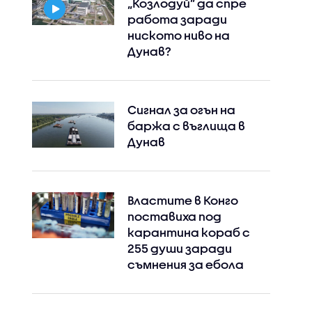
„Козлодуй” да спре
работа заради
ниското ниво на
Дунав?
Сигнал за огън на
баржа с въглища в
Дунав
Властите в Конго
поставиха под
карантина кораб с
255 души заради
съмнения за ебола