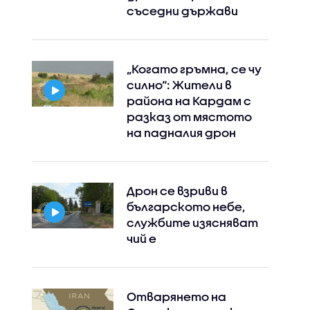
съседни държави
„Когато гръмна, се чу
силно“: Жители в
района на Кардам с
разказ от мястото
на падналия дрон
Дрон се взриви в
българското небе,
службите изясняват
чий е
Instagram
Facebook
Отварянето на