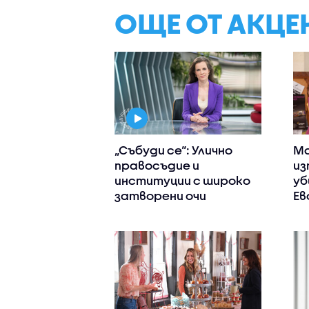
ОЩЕ ОТ АКЦЕ
„Събуди се“: Улично
Ма
правосъдие и
из
институции с широко
уб
затворени очи
Ев