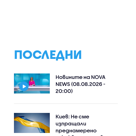
е
Зелена вечеря с
Незабравими сп
рещу
пресни сезонни
и утешителна
мейни
зеленчуци от
печалба в "Сделк
Станимир Гъмов в
не"
„Черешката на
тортата“
ПОСЛЕДНИ
Новините на NOVA
NEWS (08.08.2026 -
20:00)
Киев: Не сме
изпращали
преднамерено