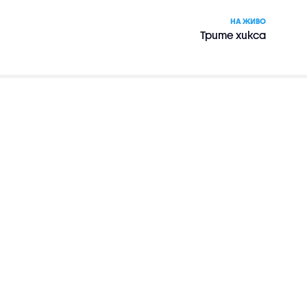
НА ЖИВО
Трите хикса