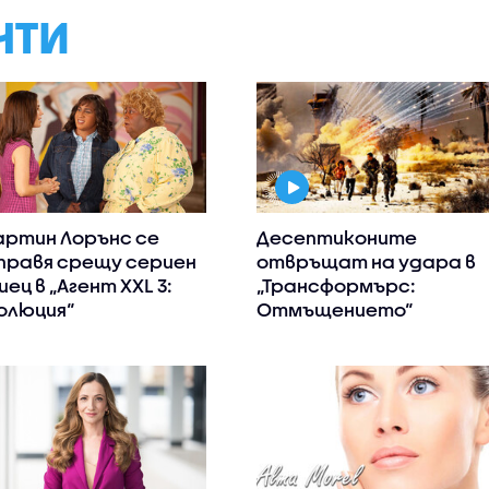
НТИ
ртин Лорънс се
Десептиконите
правя срещу сериен
отвръщат на удара в
иец в „Агент XXL 3:
„Трансформърс:
олюция“
Отмъщението“