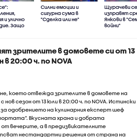
се“:
Силни емоции и
Щурачеви с
ления,
сигурна сума в
изправят с
я и улично
"Сделка или не"
Янкови в "Се
дие. Защо
войни"
се
ха в убийци?
нят зрителите в домовете си от 13
 в 20:00 ч. по NOVA
не, което отвежда зрителите в домовете на
 нов сезон от 13 юли в 20:00 ч. по NOVA. Истински
 за одобрението на кулинарния експерт шеф
тортата“. Вкусната храна и добрата
от вечерите, а в предизвикателните
ипсват нестандартни решения от страна на