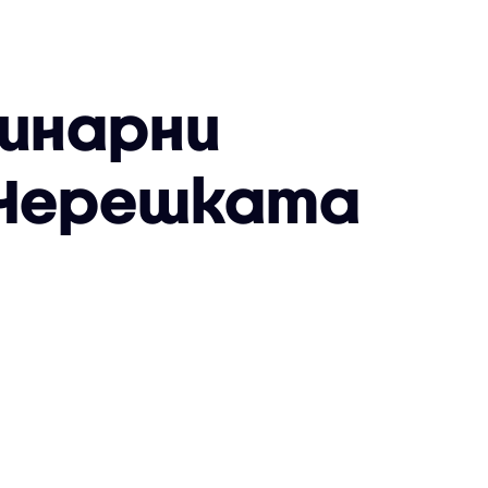
линарни
 „Черешката