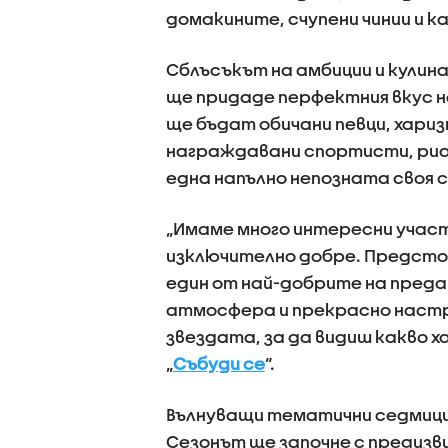
домакините, счупени чинии и к
Сблъсъкът на амбиции и кулина
ще придаде перфектния вкус н
ще бъдат обичани певци, хари
награждавани спортисти, риал
една напълно непозната своя 
„Имаме много интересни участ
изключително добре. Предстои 
един от най-добрите на пред
атмосфера и прекрасно настро
звездата, за да видиш какво х
„
Събуди се
“.
Вълнуващи тематични седмици
Сезонът ще започне с предизв