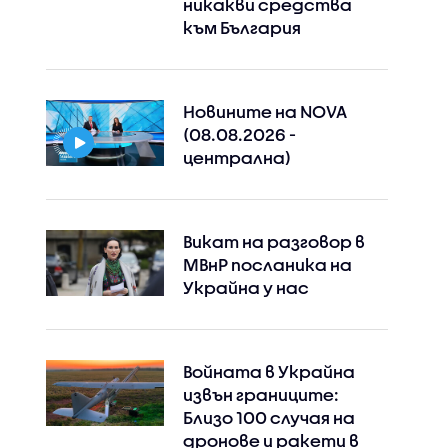
никакви средства
към България
Новините на NOVA
(08.08.2026 -
централна)
Викат на разговор в
МВнР посланика на
Украйна у нас
Войната в Украйна
извън границите:
Близо 100 случая на
дронове и ракети в