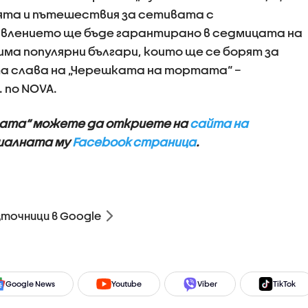
ята и пътешествия за сетивата с
авлението ще бъде гарантирано в седмицата на
ма популярни българи, които ще се борят за
а слава на „Черешката на тортата“ –
. по NOVA.
тата“ можете да откриете на
сайта на
циалната му
Facebook страница
.
зточници в Google
Google News
Youtube
Viber
TikTok