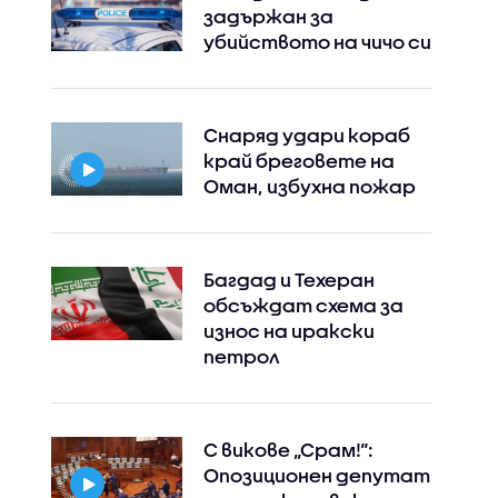
задържан за
убийството на чичо си
Снаряд удари кораб
край бреговете на
Оман, избухна пожар
Багдад и Техеран
обсъждат схема за
износ на иракски
петрол
С викове „Срам!“:
Опозиционен депутат