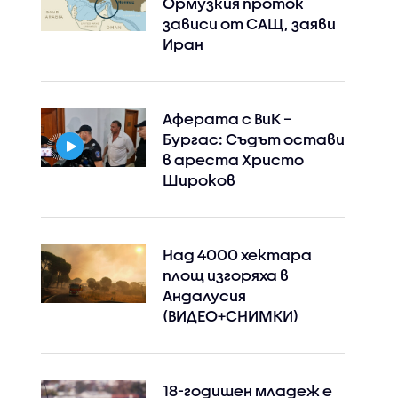
Ормузкия проток
зависи от САЩ, заяви
Иран
Аферата с ВиК –
Бургас: Съдът остави
в ареста Христо
Широков
Над 4000 хектара
площ изгоряха в
Андалусия
(ВИДЕО+СНИМКИ)
18-годишен младеж е