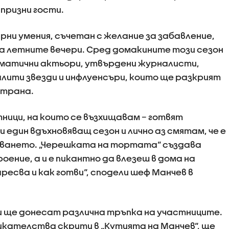
апризни гости.
рни умения, съчетан с желание за забавление,
а летните вечери. Сред домакините този сезон
зматични актьори, утвърдени журналисти,
ити звезди и инфлуенсъри, които ще разкрият
страна.
ници, на които се възхищавам – готвят
един вдъхновяващ сезон и лично аз смятам, че е
аването. „Черешката на тортата“ създава
ение, а и е пикантно да влезеш в дома на
аресва и как готви“, сподели шеф Манчев в
 ще донесат различна тръпка на участниците.
икателства скрити в „Кутията на Манчев“, ще