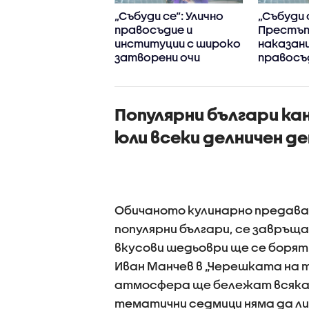
ви се изправят
„Събуди се“: Улично
„Събуди 
у Гларусите в
правосъдие и
Престъп
ейни войни"
институции с широко
наказани
затворени очи
правосъ
децата 
превърна
Популярни българи ка
юли всеки делничен ден
Обичаното кулинарно предава
популярни българи, се завръща с
вкусови шедьоври ще се борят
Иван Манчев в „Черешката на 
атмосфера ще бележат всяка 
тематични седмици няма да л