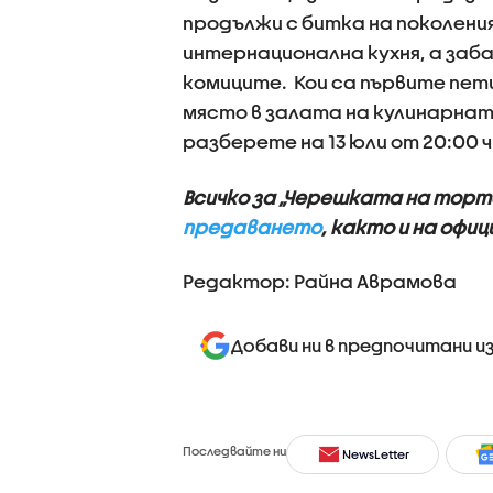
продължи с битка на поколени
интернационална кухня, а заб
комиците. Кои са първите пети
място в залата на кулинарнат
разберете на 13 юли от 20:00 ч
Всичко за „Черешката на тор
предаването
, както и на офи
Редактор: Райна Аврамова
Добави ни в предпочитани и
Последвайте ни
NewsLetter