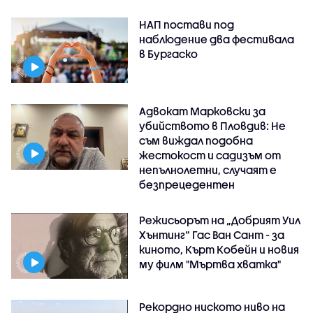
НАП постави под
наблюдение два фестивала
в Бургаско
Адвокат Марковски за
убийството в Пловдив: Не
съм виждал подобна
жестокост и садизъм от
непълнолетни, случаят е
безпрецедентен
Режисьорът на „Добрият Уил
Хънтинг“ Гас Ван Сант - за
киното, Кърт Кобейн и новия
му филм "Мъртва хватка"
Рекордно ниското ниво на