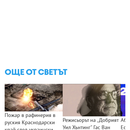
ОЩЕ ОТ СВЕТЪТ
Пожар в рафинерия в
Режисьорът на „Добрият
Абе
руския Краснодарски
Уил Хънтинг“ Гас Ван
Есп
край след украински