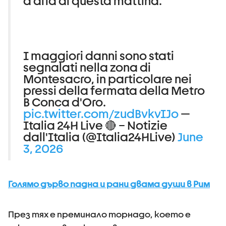
d'aria di questa mattina.
I maggiori danni sono stati
segnalati nella zona di
Montesacro, in particolare nei
pressi della fermata della Metro
B Conca d'Oro.
pic.twitter.com/zudBvkvIJo
—
Italia 24H Live 🔴 – Notizie
dall'Italia (@Italia24HLive)
June
3, 2026
Голямо дърво падна и рани двама души в Рим
През тях е преминало торнадо, което е