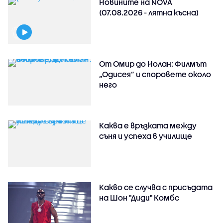
Новините на NOVA
(07.08.2026 - лятна късна)
От Омир до Нолан: Филмът
„Одисея” и споровете около
него
Каква е връзката между
съня и успеха в училище
Какво се случва с присъдата
на Шон "Диди" Комбс