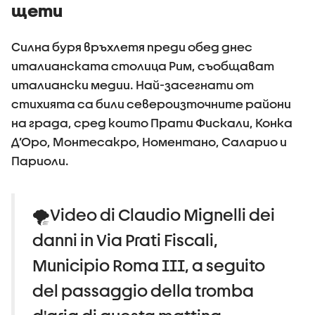
щети
Силна буря връхлетя преди обед днес
италианската столица Рим, съобщават
италиански медии. Най-засегнати от
стихията са били североизточните райони
на града, сред които Прати Фискали, Конка
Д’Оро, Монтесакро, Номентано, Саларио и
Париоли.
🌪️Video di Claudio Mignelli dei
danni in Via Prati Fiscali,
Municipio Roma III, a seguito
del passaggio della tromba