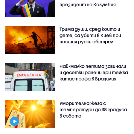
президент на Колумбия
Трима души, сред които и
дете, са убити в Киев при
нощния руски обстрел
Най-малко петима загинали
и десетки ранени при тежка
катастрофа в Бразилия
Уморителна жега с
температури до 38 градуса
в събота