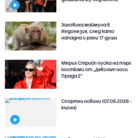
Заловиха маймуна в
Индонезия, след като
нападна и рани 17 души
Мерил Стрийп пуска на търг
костюми от „Дяволът носи
Прада 2“
Спортни новини (07.08.2026 -
късна)