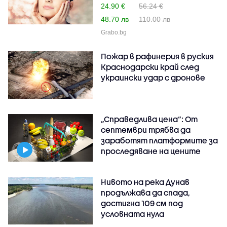
24.90 €
56.24 €
48.70 лв
110.00 лв
Grabo.bg
Пожар в рафинерия в руския
Краснодарски край след
украински удар с дронове
„Справедлива цена“: От
септември трябва да
заработят платформите за
проследяване на цените
Нивото на река Дунав
продължава да спада,
достигна 109 см под
условната нула