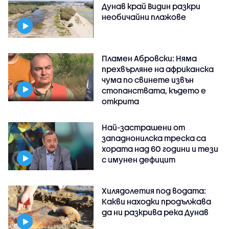
Дунав край Видин разкри
необичайни плажове
Пламен Абровски: Няма
прехвърляне на африканска
чума по свинете извън
стопанствата, където е
открита
Най-застрашени от
западнонилска треска са
хората над 60 години и тези
с имунен дефицит
Хилядолетия под водата:
Какви находки продължава
да ни разкрива река Дунав