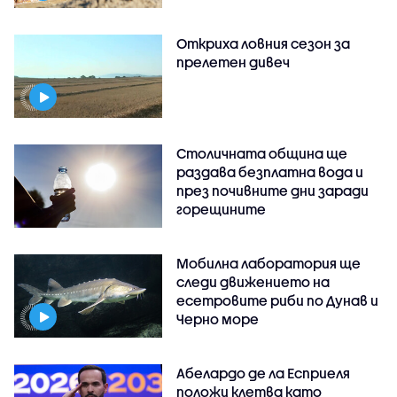
Откриха ловния сезон за
прелетен дивеч
Столичната община ще
раздава безплатна вода и
през почивните дни заради
горещините
Мобилна лаборатория ще
следи движението на
есетровите риби по Дунав и
Черно море
Абелардо де ла Есприеля
положи клетва като