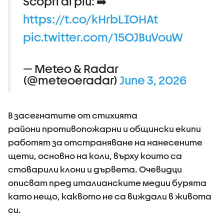
Scopri di più: ➡️
https://t.co/kHrbLIOHAt
pic.twitter.com/15OJBuVouW
— Meteo & Radar
(@meteoeradar)
June 3, 2026
В засегнатите от стихията
райони противопожарни и общински екипи
работят за отстраняване на нанесените
щети, основно на коли, върху които са
стоварили клони и дървета. Очевидци
описват пред италианските медии бурята
като нещо, каквото не са виждали в живота
си.