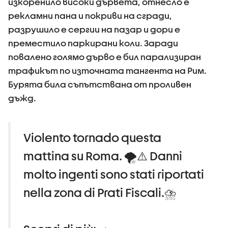
изкоренило високи дървета, отнесло е
рекламни пана и покриви на сгради,
разрушило е сергии на пазар и дори е
преместило паркирани коли. Заради
повалено голямо дърво е бил парализиран
трафикът по източната тангента на Рим.
Бурята била съпътствана от проливен
дъжд.
Violento tornado questa
mattina su Roma. 🌪️⚠️ Danni
molto ingenti sono stati riportati
nella zona di Prati Fiscali.⛈️