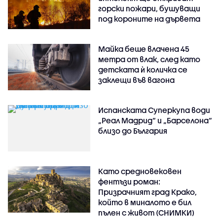
горски пожари, бушуващи
под короните на дървета
Майка беше влачена 45
метра от влак, след като
детската ѝ количка се
заклещи във вагона
Испанската Суперкупа води
„Реал Мадрид“ и „Барселона“
близо до България
Като средновековен
фентъзи роман:
Призрачният град Крако,
който в миналото е бил
пълен с живот (СНИМКИ)