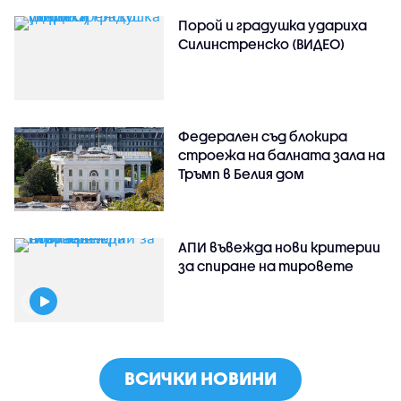
Порой и градушка удариха
Силинстренско (ВИДЕО)
Федерален съд блокира
строежа на балната зала на
Тръмп в Белия дом
АПИ въвежда нови критерии
за спиране на тировете
ВСИЧКИ НОВИНИ