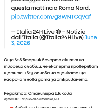
questa mattina a Roma Nord.
pic.twitter.com/g8WNTCqvaf
— Italia 24H Live 🔴 – Notizie
dall'Italia (@Italia24HLive)
June
3, 2026
Още във вторник вечерта екипът на
твореца съобщи, че експерти проверяват
щетите и въз основа на оценката ще
насрочат нова дата за откриването.
Редактор: Станимира Шикова
Източник:
Габриела Големанска, БТА
Добави ни в предпочитани източници в