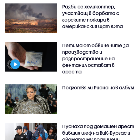
Разби се хеликоптер,
участващ в борбата с
горските пожари в
американския щат Юта
Петима от обвинените за
производство и
разпространение на
фентанил остават в
ареста
Подготвя ли Риана нов албум
Пуснаха под домашен арест
бившия шеф на ВиК-Бургас и
двамата му подчинени