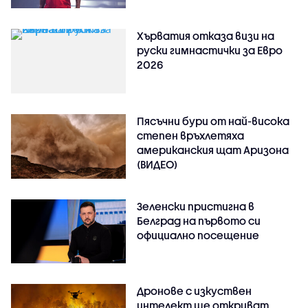
Хърватия отказа визи на
руски гимнастички за Евро
2026
Пясъчни бури от най-висока
степен връхлетяха
американския щат Аризона
(ВИДЕО)
Зеленски пристигна в
Белград на първото си
официално посещение
Дронове с изкуствен
интелект ще откриват