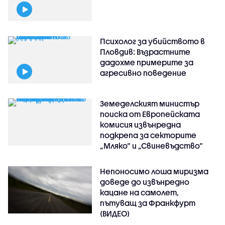
Психолог за убийството в
Пловдив: Възрастните
дадохме примерите за
агресивно поведение
Земеделският министър
поиска от Европейската
комисия извънредна
подкрепа за секторите
„Мляко“ и „Свиневъдство“
Непоносимо лоша миризма
доведе до извънредно
кацане на самолет,
пътуващ за Франкфурт
(ВИДЕО)