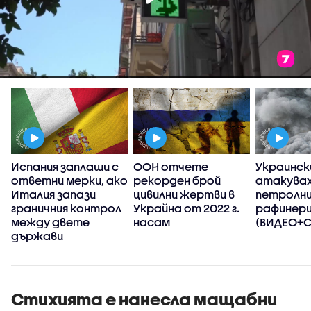
Испания заплаши с
ООН отчете
Украинск
ответни мерки, ако
рекорден брой
атакувах
Италия запази
цивилни жертви в
петролн
граничния контрол
Украйна от 2022 г.
рафинерии
между двете
насам
(ВИДЕО+
държави
Стихията е нанесла мащабни