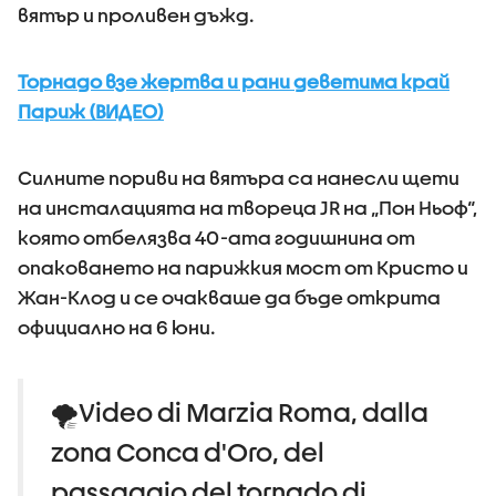
вятър и проливен дъжд.
Торнадо взе жертва и рани деветима край
Париж (ВИДЕО)
Силните пориви на вятъра са нанесли щети
на инсталацията на твореца JR на „Пон Ньоф“,
която отбелязва 40-ата годишнина от
опаковането на парижкия мост от Кристо и
Жан-Клод и се очакваше да бъде открита
официално на 6 юни.
🌪️Video di Marzia Roma, dalla
zona Conca d'Oro, del
passaggio del tornado di