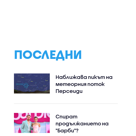
ПОСЛЕДНИ
Наближава пикът на
метеорния поток
Персеиди
Спират
продължанието на
"Барби"?