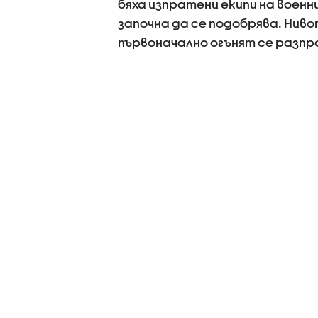
бяха изпратени екипи на воен
започна да се подобрява. Нив
първоначално огънят се разпр