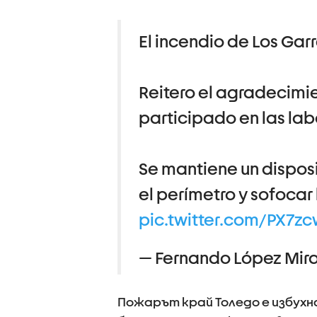
El incendio de Los Garr
Reitero el agradecimie
participado en las lab
Se mantiene un disposi
el perímetro y sofocar
pic.twitter.com/PX7zc
— Fernando López Mir
Пожарът край Толедо е избухн