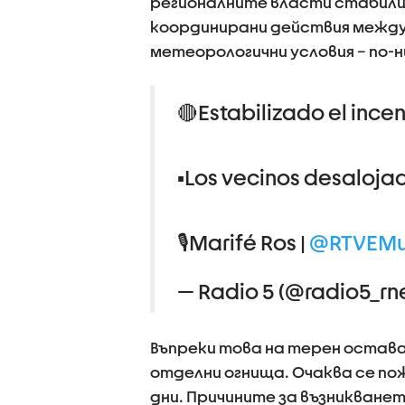
регионалните власти стабили
координирани действия между 
метеорологични условия – по-
🔴Estabilizado el ince
▪️Los vecinos desaloja
🎙️Marifé Ros |
@RTVEMu
— Radio 5 (@radio5_rn
Въпреки това на терен остава 
отделни огнища. Очаква се п
дни. Причините за възникванет