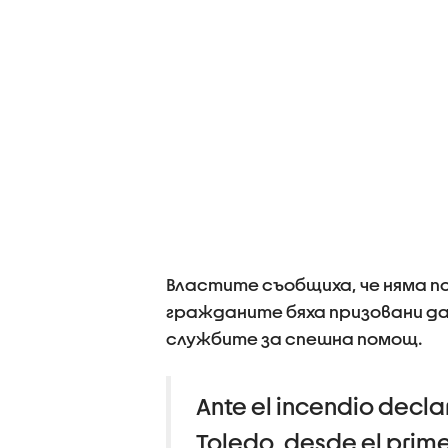
Властите съобщиха, че няма по
гражданите бяха призовани да
службите за спешна помощ.
Ante el incendio decl
Toledo, desde el prim