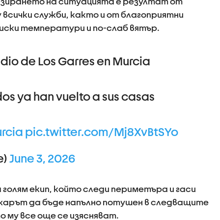
зирането на ситуацията е резултат от
всички служби, както и от благоприятни
ниски температури и по-слаб вятър.
ndio de Los Garres en Murcia
dos ya han vuelto a sus casas
rcia
pic.twitter.com/Mj8XvBtSYo
e)
June 3, 2026
голям екип, който следи периметъра и гаси
ожарът да бъде напълно потушен в следващите
о му все още се изясняват.