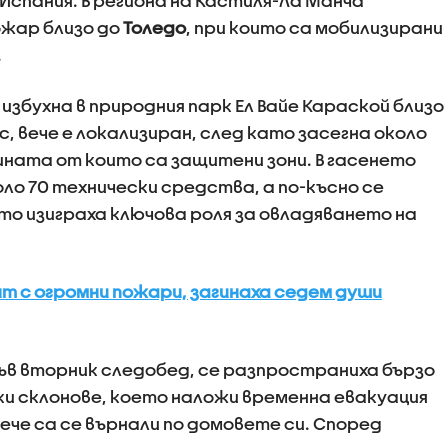
Испания. В региона на Кастиля-Ла Манча
ожар близо до
Толедо
, при които са мобилизирани
.
избухна в природния парк Ел Вайе Караской близо
, вече е локализиран, след като засегна около
ината от които са защитени зони. В гасенето
оло 70 технически средства, а по-късно се
ито изиграха ключова роля за овладяването на
ят с огромни пожари, загинаха седем души
ъв вторник следобед, се разпространиха бързо
ки склонове, което наложи временна евакуация
ече са се върнали по домовете си. Според