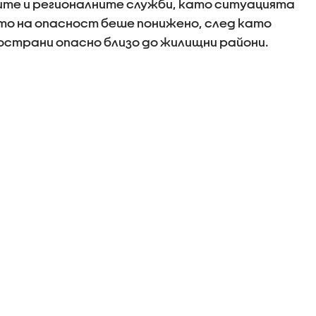
ните и регионалните служби, като ситуацията
ото на опасност беше понижено, след като
острани опасно близо до жилищни райони.