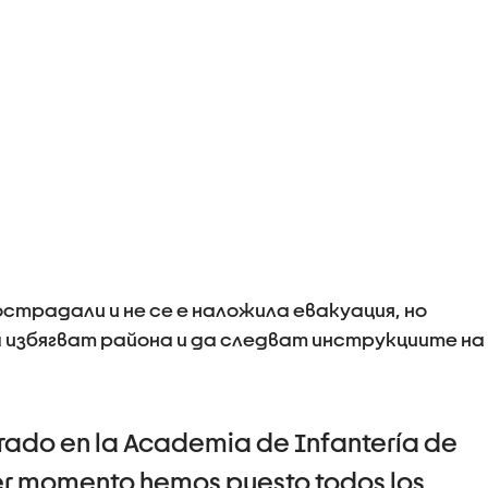
страдали и не се е наложила евакуация, но
 избягват района и да следват инструкциите на
arado en la Academia de Infantería de
er momento hemos puesto todos los