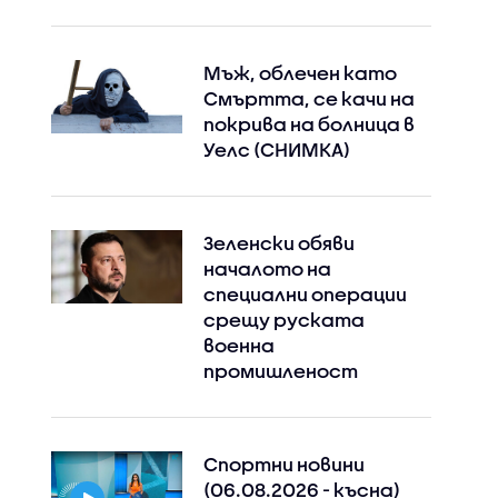
Мъж, облечен като
Смъртта, се качи на
покрива на болница в
Уелс (СНИМКА)
Зеленски обяви
началото на
специални операции
срещу руската
военна
промишленост
Спортни новини
(06.08.2026 - късна)