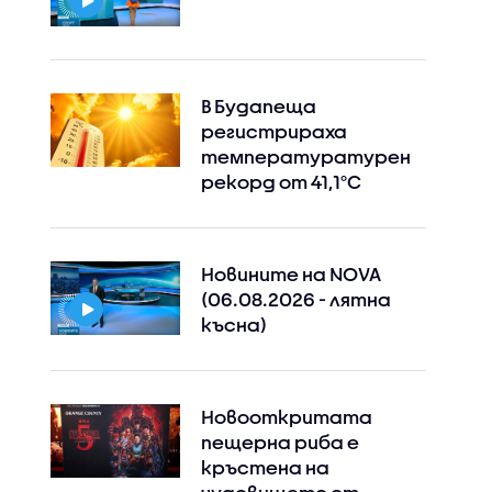
В Будапеща
регистрираха
температуратурен
рекорд от 41,1°C
Новините на NOVA
(06.08.2026 - лятна
късна)
Новооткритата
пещерна риба е
кръстена на