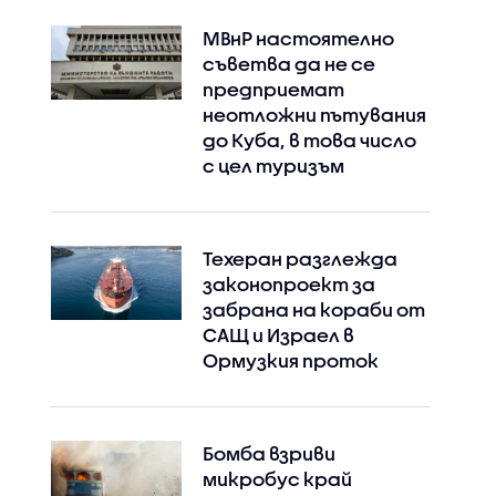
МВнР настоятелно
съветва да не се
предприемат
неотложни пътувания
до Куба, в това число
с цел туризъм
Техеран разглежда
законопроект за
забрана на кораби от
САЩ и Израел в
Ормузкия проток
Бомба взриви
микробус край