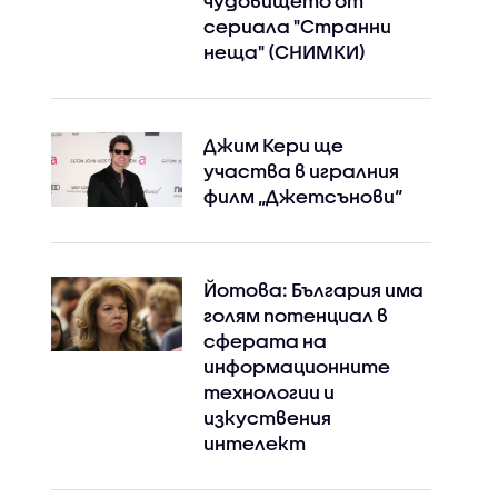
чудовището от
сериала "Странни
неща" (СНИМКИ)
Джим Кери ще
участва в игралния
филм „Джетсънови“
Йотова: България има
голям потенциал в
сферата на
информационните
технологии и
изкуствения
интелект