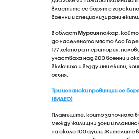
Два големи пожара пламнаха в 
властите се борят с горски п
военни и специализирани екипи
В област
Мурсия
пожар, който 
до населеното място Лос Гарес
177 хектара територия, полов
участваха над 200 военни и ок
включиха и въздушни екипи, ко
огъня.
Три испански провинции се бор
(ВИДЕО)
Пламъците, които започнаха в
между жилищни зони и планинс
на около 100 души. Жителите в