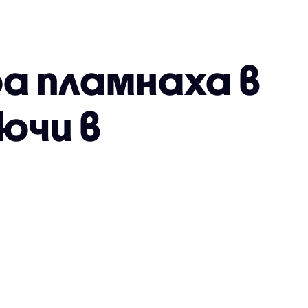
а пламнаха в
ючи в