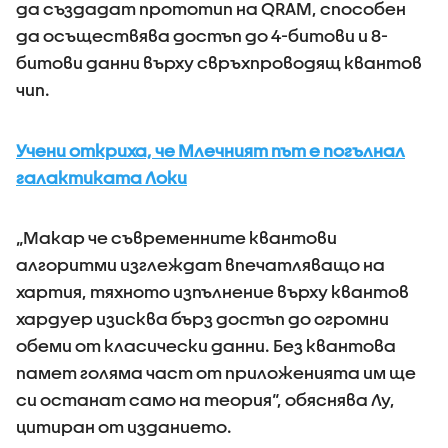
да създадат прототип на QRAM, способен
да осъществява достъп до 4-битови и 8-
битови данни върху свръхпроводящ квантов
чип.
Учени откриха, че Млечният път е погълнал
галактиката Локи
„Макар че съвременните квантови
алгоритми изглеждат впечатляващо на
хартия, тяхното изпълнение върху квантов
хардуер изисква бърз достъп до огромни
обеми от класически данни. Без квантова
памет голяма част от приложенията им ще
си останат само на теория“, обяснява Лу,
цитиран от изданието.