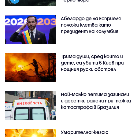
Абелардо де ла Есприеля
положи клетва като
президент на Колумбия
Трима души, сред които и
дете, са убити в Киев при
нощния руски обстрел
Най-малко петима загинали
и десетки ранени при тежка
катастрофа в Бразилия
Уморителна жега с