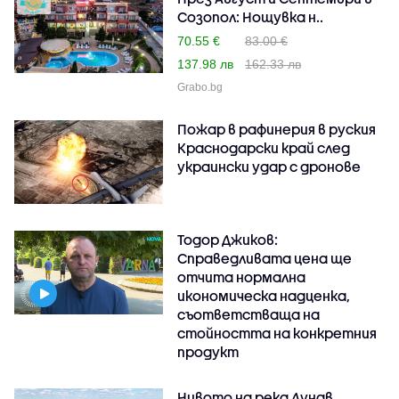
Созопол: Нощувка н..
70.55 €
83.00 €
137.98 лв
162.33 лв
Grabo.bg
Пожар в рафинерия в руския
Краснодарски край след
украински удар с дронове
Тодор Джиков:
Справедливата цена ще
отчита нормална
икономическа надценка,
съответстваща на
стойността на конкретния
продукт
Нивото на река Дунав