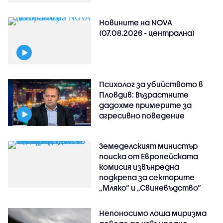
Новините на NOVA
(07.08.2026 - централна)
Психолог за убийството в
Пловдив: Възрастните
дадохме примерите за
агресивно поведение
Земеделският министър
поиска от Европейската
комисия извънредна
подкрепа за секторите
„Мляко“ и „Свиневъдство“
Непоносимо лоша миризма