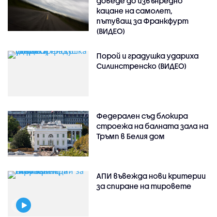
доведе до извънредно
кацане на самолет,
пътуващ за Франкфурт
(ВИДЕО)
Порой и градушка удариха
Силинстренско (ВИДЕО)
Федерален съд блокира
строежа на балната зала на
Тръмп в Белия дом
АПИ въвежда нови критерии
за спиране на тировете