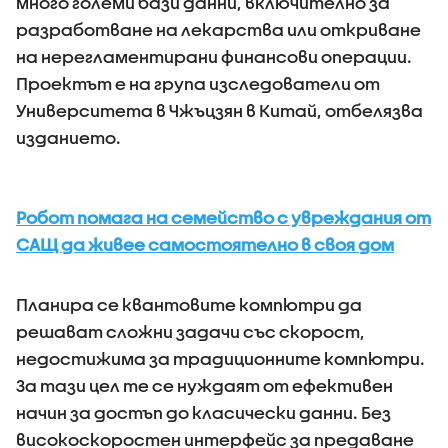
много големи бази данни, включително за
разработване на лекарства или откриване
на нерегламентирани финансови операции.
Проектът е на група изследователи от
Университета в Чжъцзян в Китай, отбелязва
изданието.
Робот помага на семейство с увреждания от
САЩ да живее самостоятелно в своя дом
Планира се квантовите компютри да
решават сложни задачи със скорост,
недостижима за традиционните компютри.
За тази цел те се нуждаят от ефективен
начин за достъп до класически данни. Без
високоскоростен интерфейс за предаване