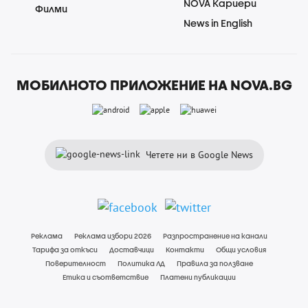
NOVA Кариери
Филми
News in English
МОБИЛНОТО ПРИЛОЖЕНИЕ НА NOVA.BG
Четете ни в Google News
Реклама
Реклама избори 2026
Разпространение на канали
Тарифа за откъси
Доставчици
Контакти
Общи условия
Поверителност
Политика ЛД
Правила за ползване
Етика и съответствие
Платени публикации