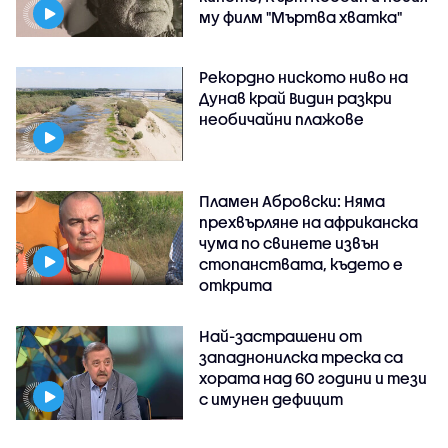
му филм "Мъртва хватка"
Рекордно ниското ниво на
Дунав край Видин разкри
необичайни плажове
Пламен Абровски: Няма
прехвърляне на африканска
чума по свинете извън
стопанствата, където е
открита
Най-застрашени от
западнонилска треска са
хората над 60 години и тези
с имунен дефицит