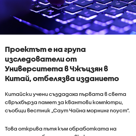
Проектът е на група
изследователи от
Университета в Чжъцзян в
Китай, отбелязва изданието
Китайски учени създадоха първата в света
свръхбърза памет за квантови компютри,
съобщи вестник „Саут Чайна морнинг поуст“.
Това открива пътя към обработката на