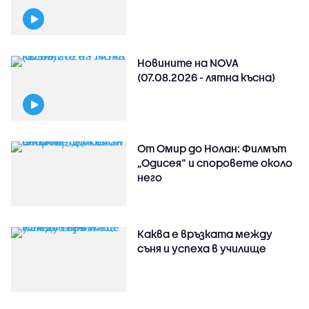
Новините на NOVA
(07.08.2026 - лятна късна)
От Омир до Нолан: Филмът
„Одисея” и споровете около
него
Каква е връзката между
съня и успеха в училище