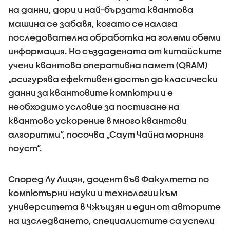
на данни, дори и най-бързата квантова
машина се забавя, когато се налага
последователна обработка на големи обеми
информация. Но създадената от китайските
учени квантова оперативна памет (QRAM)
„осигурява ефективен достъп до класически
данни за квантовите компютри и е
необходимо условие за постигане на
квантово ускорение в много квантови
алгоритми“, посочва „Саут Чайна морнинг
поуст“.
Според Лу Лицян, доцент във Факултета по
компютърни науки и технологии към
университета в Чжъцзян и един от авторите
на изследването, специалистите са успели