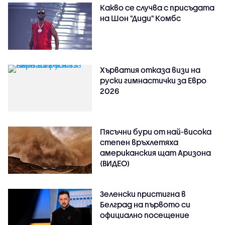
Какво се случва с присъдата
на Шон "Диди" Комбс
Хърватия отказа визи на
руски гимнастички за Евро
2026
Пясъчни бури от най-висока
степен връхлетяха
американския щат Аризона
(ВИДЕО)
Зеленски пристигна в
Белград на първото си
официално посещение