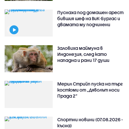
Пуснаха под домашен арест
бившия шеф на ВиК-Бургас и
двамата му подчинени
Заловиха маймуна в
Индонезия, след като
нападна и рани 17 души
Мерил Стрийп пуска на търг
костюми от „Дяволът носи
Прада 2“
Спортни новини (07.08.2026 -
късна)