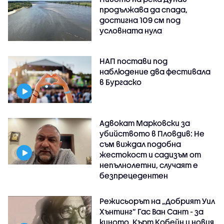
продължава да спада,
достигна 109 см под
условната нула
НАП постави под
наблюдение два фестивала
в Бургаско
Адвокат Марковски за
убийството в Пловдив: Не
съм виждал подобна
жестокост и садизъм от
непълнолетни, случаят е
безпрецедентен
Режисьорът на „Добрият Уил
Хънтинг“ Гас Ван Сант - за
киното, Кърт Кобейн и новия