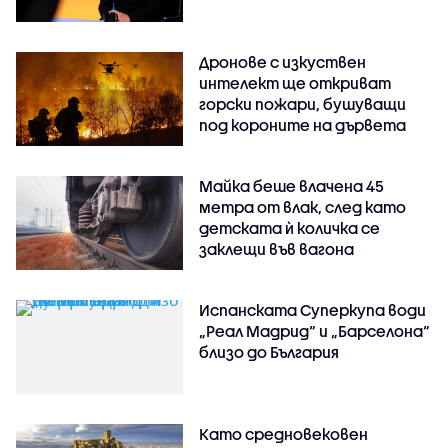
Дронове с изкуствен
интелект ще откриват
горски пожари, бушуващи
под короните на дървета
Майка беше влачена 45
метра от влак, след като
детската ѝ количка се
заклещи във вагона
Испанската Суперкупа води
„Реал Мадрид“ и „Барселона“
близо до България
Като средновековен