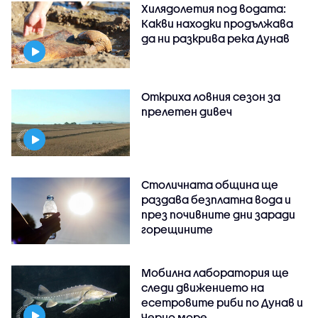
Хилядолетия под водата:
Какви находки продължава
да ни разкрива река Дунав
Откриха ловния сезон за
прелетен дивеч
Столичната община ще
раздава безплатна вода и
през почивните дни заради
горещините
Мобилна лаборатория ще
следи движението на
есетровите риби по Дунав и
Черно море