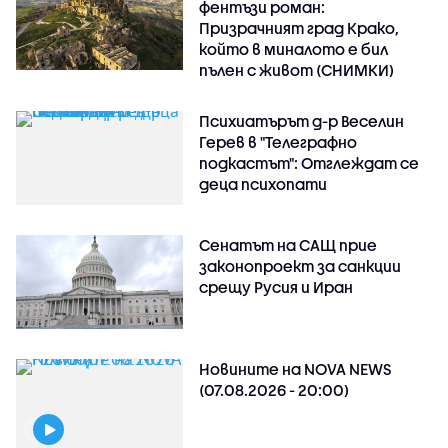
фентъзи роман:
Призрачният град Крако,
който в миналото е бил
пълен с живот (СНИМКИ)
Психиатърът д-р Веселин
Герев в "Телеграфно
подкастът": Отглеждат се
деца психопати
Сенатът на САЩ прие
законопроект за санкции
срещу Русия и Иран
Новините на NOVA NEWS
(07.08.2026 - 20:00)