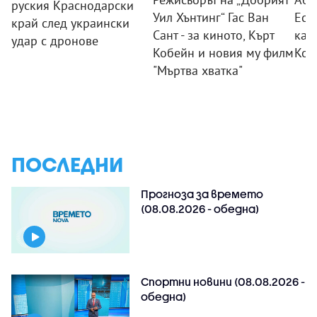
руския Краснодарски
Уил Хънтинг“ Гас Ван
Есп
край след украински
Сант - за киното, Кърт
кат
удар с дронове
Кобейн и новия му филм
Кол
"Мъртва хватка"
ПОСЛЕДНИ
Прогноза за времето
(08.08.2026 - обедна)
Спортни новини (08.08.2026 -
обедна)