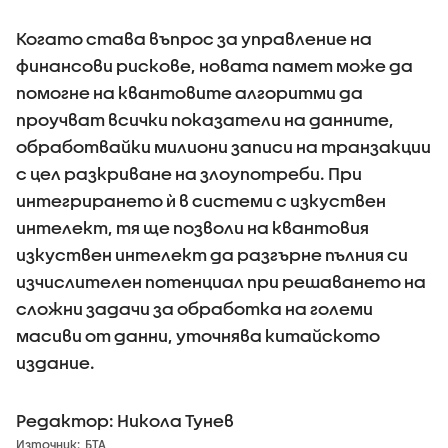
Когато става въпрос за управление на
финансови рискове, новата памет може да
помогне на квантовите алгоритми да
проучват всички показатели на данните,
обработвайки милиони записи на транзакции
с цел разкриване на злоупотреби. При
интегрирането ѝ в системи с изкуствен
интелект, тя ще позволи на квантовия
изкуствен интелект да разгърне пълния си
изчислителен потенциал при решаването на
сложни задачи за обработка на големи
масиви от данни, уточнява китайското
издание.
Редактор: Никола Тунев
Източник:
БТА