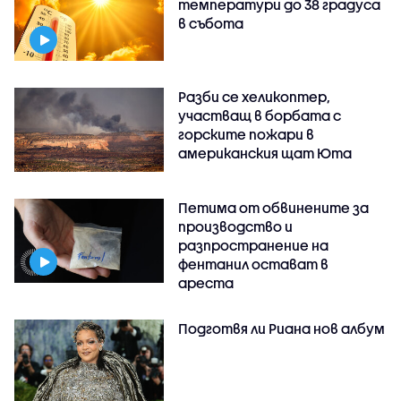
температури до 38 градуса
в събота
Разби се хеликоптер,
участващ в борбата с
горските пожари в
американския щат Юта
Петима от обвинените за
производство и
разпространение на
фентанил остават в
ареста
Подготвя ли Риана нов албум