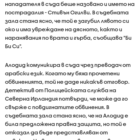
нападателя в съда беше назовано и името на
пострадалия - Стивън Огилви. В съдебната
зала стана ясно, че той е загубил лявото си
око и има увреждане на дясното, както и
наранявания по врата и гърба, съобщава "Би
Би Си".
Алодид комуникира в съда чрез преводач от
арабски език. Когато му бяха прочетени
обвиненията, той не даде никакъв отговор.
Детектив от Полицейската служба на
Северна Ирландия потвърди, че може да го
свърже с повдигнатите обвинения. В
съдебната зала стана ясно, че на Алодид е
била предложена правна защита, но той е
отказал да бъде представляван от