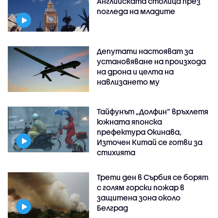
Английската столица през
погледа на младите
Депутати настояват за
установяване на произхода
на дрона и целта на
навлизането му
Тайфунът „Долфин” връхлетя
южната японска
префектура Окинава,
Източен Китай се готви за
стихията
Трети ден в Сърбия се борят
с голям горски пожар в
защитена зона около
Белград