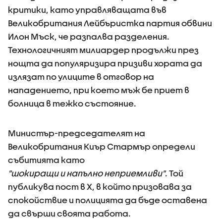
критики, като управляващата във
Великобритания Лейбъристка партия обвини
Илон Мъск, че разпалва разделения.
Технологичният милиардер продължи през
нощта да популяризира призиви хората да
излязат по улиците в отговор на
нападението, при което мъж бе приет в
болница в тежко състояние.
Министър-председателят на
Великобритания Киър Стармър определи
събитията като
"шокиращи и напълно неприемливи"
. Той
публикува пост в X, в който призовава за
спокойствие и полицията да бъде оставена
да свърши своята работа.