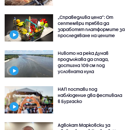
„Справедлива цена“: От
септември трябва да
заработят платформите за
проследяване на цените
Нивото на река Дунав
продължава да спада,
достигна 109 см под
условната нула
НАП постави под
наблюдение два фестивала
в Бургаско
Адвокат Марковски за