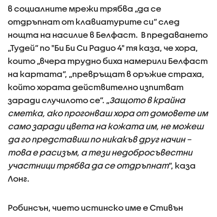
в социалните мрежи трябва „да се
отдръпнат от клавиатурите си“ след
нощта на насилие в Белфаст. В предаването
„Тудей“ по "Би Би Си Радио 4" тя каза, че хора,
които „вчера трудно биха намерили Белфаст
на картата“, „превръщат в оръжие страха,
който хората действително изпитват
заради случилото се“. „
Защото в крайна
сметка, ако прогонваш хора от домовете им
само заради цвета на кожата им, не можеш
да го представиш по никакъв друг начин –
това е расизъм, а тези недобросъвестни
участници трябва да се отдръпнат
“, каза
Лонг.
Робинсън, чието истинско име е Стивън