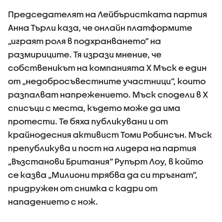
Председателят на Лейбъристката партия
Анна Търли каза, че онлайн платформите
„играят роля в подхранването“ на
размириците. Тя изрази мнение, че
собственикът на компанията X Мъск е един
от „недобросъвестните участници“, които
разпалват напрежението. Мъск сподели в X
списъци с места, където може да има
протести. Те бяха публикувани и от
крайнодесния активист Томи Робинсън. Мъск
препубликува и пост на лидера на партия
„Възстанови Британия“ Рупърт Лоу, в който
се казва „Милиони трябва да си тръгнат“,
придружен от снимка с кадри от
нападението с нож.