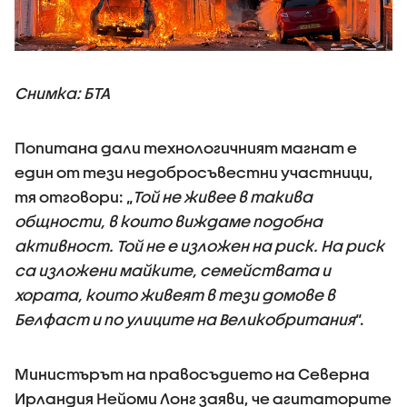
Снимка: БТА
Попитана дали технологичният магнат е
един от тези недобросъвестни участници,
тя отговори: „
Той не живее в такива
общности, в които виждаме подобна
активност. Той не е изложен на риск. На риск
са изложени майките, семействата и
хората, които живеят в тези домове в
Белфаст и по улиците на Великобритания
“.
Министърът на правосъдието на Северна
Ирландия Нейоми Лонг заяви, че агитаторите