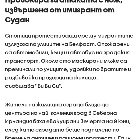
извършена от имигрант от
Судан
Стотици протестиращи срещу мигрантите
излязоха по улиците на Белфаст. Опожарени
са автомобили, къщи и автобус на градския
транспорт. Около сто маскирани мъже са
преминали по улиците, удряйки по вратите и
разбивайки прозорци на жилища,
съобщава ''Би Би Си''.
Жители на жилищна сграда близо до
центъра на най-големия град в Северна
Ирландия бяха евакуирани вечерта на 9 юни,
след като сградата беше подпалена по
време на антиимиграционни протести. Един