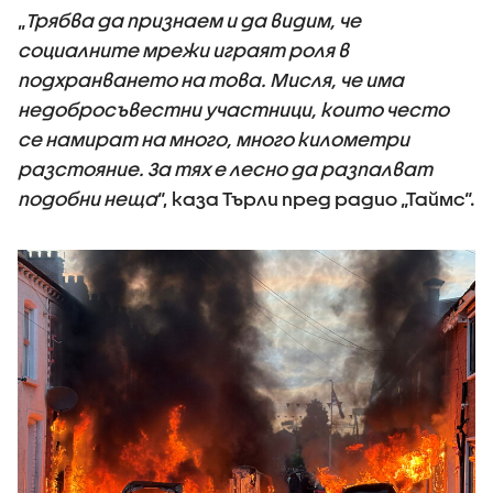
„
Трябва да признаем и да видим, че
социалните мрежи играят роля в
подхранването на това. Мисля, че има
недобросъвестни участници, които често
се намират на много, много километри
разстояние. За тях е лесно да разпалват
подобни неща
“, каза Търли пред радио „Таймс“.