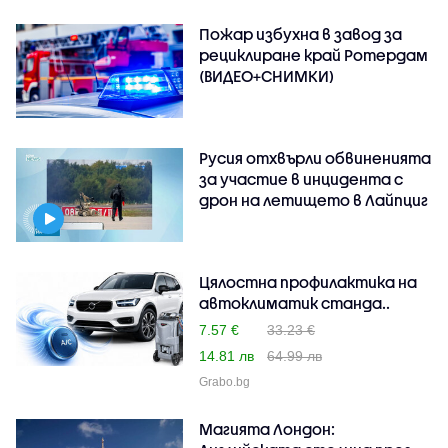
Пожар избухна в завод за
рециклиране край Ротердам
(ВИДЕО+СНИМКИ)
Русия отхвърли обвиненията
за участие в инцидента с
дрон на летището в Лайпциг
Цялостна профилактика на
автоклиматик станда..
7.57 €
33.23 €
14.81 лв
64.99 лв
Grabo.bg
Магията Лондон: