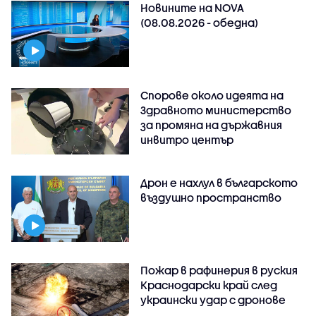
Новините на NOVA
(08.08.2026 - обедна)
Спорове около идеята на
Здравното министерство
за промяна на държавния
инвитро център
Дрон е нахлул в българското
въздушно пространство
Пожар в рафинерия в руския
Краснодарски край след
украински удар с дронове