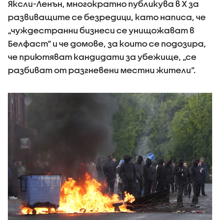
Яксли-Ленън, многократно публикува в X за
развиващите се безредици, като написа, че
„чуждестранни бизнеси се унищожават в
Белфаст“ и че домове, за които се подозира,
че приютяват кандидати за убежище, „се
разбиват от разгневени местни жители“.