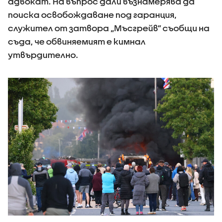
адвокат. На въпрос дали възнамерява да
поиска освобождаване под гаранция,
служител от затвора „Мъсгрейв“ съобщи на
съда, че обвиняемият е кимнал
утвърдително.