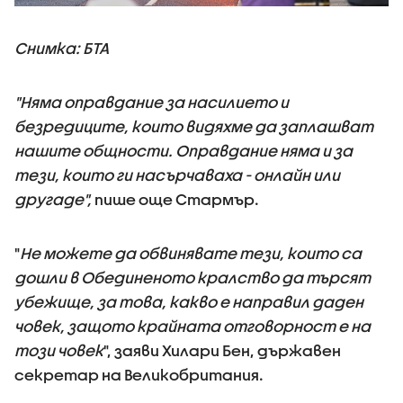
Снимка: БТА
"Няма оправдание за насилието и
безредиците, които видяхме да заплашват
нашите общности. Оправдание няма и за
тези, които ги насърчаваха - онлайн или
другаде",
пише още Стармър.
"
Не можете да обвинявате тези, които са
дошли в Обединеното кралство да търсят
убежище, за това, какво е направил даден
човек, защото крайната отговорност е на
този човек
", заяви Хилари Бен, държавен
секретар на Великобритания.