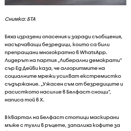
Снимка: БТА
Бяха изразени опасения и заради съобщения,
насърчаващи безредици, които са били
препращани многократно в WhatsApp.
Лидерът на партия „Либерални демократи“
сър Ед Дейви каза, че алгоритмите на
социалните мрежи усилват екстремистко
съдържание. „Ужасен съм от безредиците и
расисткото насилие в Белфаст снощи“,
написа той в X.
В квартал на Белфаст стотици маскирани
мъже с тухли в ръцете, запалиха кофите за