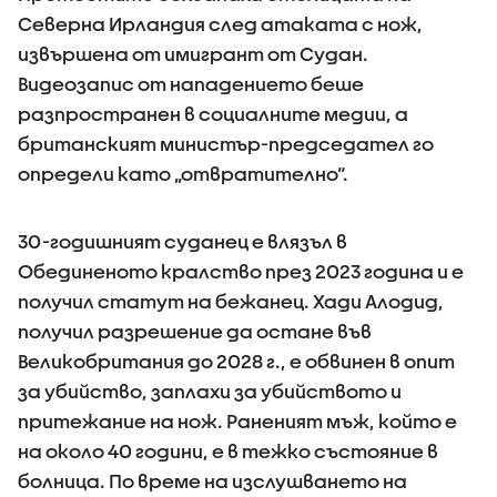
Северна Ирландия след атаката с нож,
извършена от имигрант от Судан.
Видеозапис от нападението беше
разпространен в социалните медии, а
британският министър-председател го
определи като „отвратително“.
30-годишният суданец е влязъл в
Обединеното кралство през 2023 година и е
получил статут на бежанец. Хади Алодид,
получил разрешение да остане във
Великобритания до 2028 г., е обвинен в опит
за убийство, заплахи за убийството и
притежание на нож. Раненият мъж, който е
на около 40 години, е в тежко състояние в
болница. По време на изслушването на