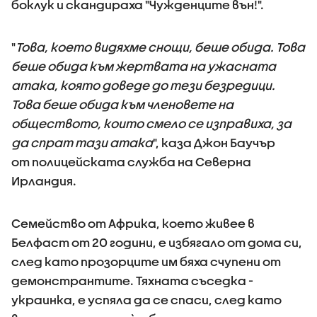
боклук и скандираха "Чужденците вън!".
"
Това, което видяхме снощи, беше обида. Това
беше обида към жертвата на ужасната
атака, която доведе до тези безредици.
Това беше обида към членовете на
обществото, които смело се изправиха, за
да спрат тази атака
", каза Джон Баучър
от полицейската служба на Северна
Ирландия.
Семейство от Африка, което живее в
Белфаст от 20 години, е избягало от дома си,
след като прозорците им бяха счупени от
демонстрантите. Тяхната съседка -
украинка, е успяла да се спаси, след като