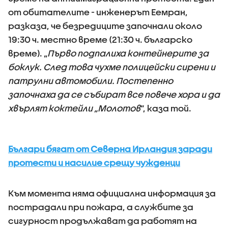
от обитателите - инженерът Еемран,
разказа, че безредиците започнали около
19:30 ч. местно време (21:30 ч. българско
време). „
Първо подпалиха контейнерите за
боклук. След това чухме полицейски сирени и
патрулни автомобили. Постепенно
започнаха да се събират все повече хора и да
хвърлят коктейли „Молотов
“, каза той.
Българи бягат от Северна Ирландия заради
протести и насилие срещу чужденци
Към момента няма официална информация за
пострадали при пожара, а службите за
сигурност продължават да работят на