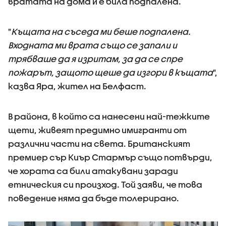
вратата на дома ѝ е била подпалена.
"
Къщата на съседа ми беше подпалена.
Входната ми врата също се запали и
трябваше да я изритам, за да се спре
пожарът, защото щеше да изгори в къщата
",
казва Яра, жител на Белфаст.
В района, в който са нанесени най-тежките
щети, живеят предимно имигранти от
различни части на света. Британският
премиер сър Киър Стармър също потвърди,
че хората са били атакувани заради
етническия си произход. Той заяви, че това
поведение няма да бъде толерирано.