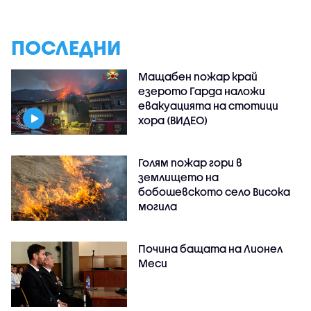
ПОСЛЕДНИ
Мащабен пожар край
езерото Гарда наложи
евакуацията на стотици
хора (ВИДЕО)
Голям пожар гори в
землището на
бобошевското село Висока
могила
Почина бащата на Лионел
Меси