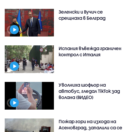
Зеленски и Вучич се
срещнаха в Белград
Испания въвежда граничен
контрол с Италия
Уволниха шофьор на
автобус, гледал TikTok зад
волана (ВИДЕО)
Пожар гори на изхода на
Асеновград, запалили са се