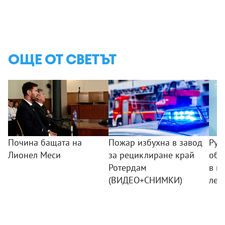
ОЩЕ ОТ СВЕТЪТ
Почина бащата на
Пожар избухна в завод
Рус
Лионел Меси
за рециклиране край
обв
Ротердам
в и
(ВИДЕО+СНИМКИ)
лет