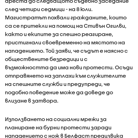
ареста до следващото съдебно заседание
след четири седмици - на 8 юли.
Магистратът похвали гражданите, които
са се притекли на помощ на Стивън Огилви,
както и екипите за спешно реагиране,
пристигнали своевременно на мястото на
нападението. Той заяви, че съдът е наясно с
обществените безредици и с
възможността да има нови протести. Осъди
отправянето на заплахи към служителите
на спешните служби и предупреди, че
подобно поведение може да доведе до
влизане в затвора.
Използването на социални мрежи за
планиране на бурни протести заради
нападението с нож в Белфаст предизвика