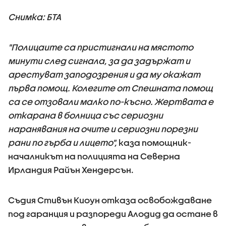
Снимка: БТА
"Полицаите са пристигнали на мястото
минути след сигнала, за да задържат и
арестуват заподозрения и да му окажат
първа помощ. Колегите от Спешната помощ
са се отзовали малко по-късно. Жертвата е
откарана в болница със сериозни
наранявания на очите и сериозни порезни
рани по гърба и лицето",
каза помощник-
началникът на полицията на Северна
Ирландия Райън Хендерсън.
Съдия Стивън Киоун отказа освобождаване
под гаранция и разпореди Алодид да остане в