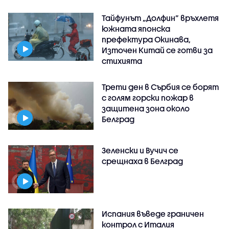
Тайфунът „Долфин” връхлетя
южната японска
префектура Окинава,
Източен Китай се готви за
стихията
Трети ден в Сърбия се борят
с голям горски пожар в
защитена зона около
Белград
Зеленски и Вучич се
срещнаха в Белград
Испания въведе граничен
контрол с Италия