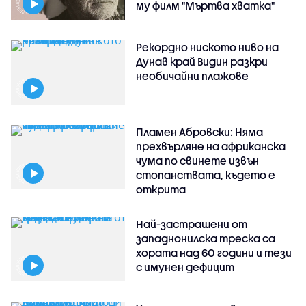
му филм "Мъртва хватка"
Рекордно ниското ниво на
Дунав край Видин разкри
необичайни плажове
Пламен Абровски: Няма
прехвърляне на африканска
чума по свинете извън
стопанствата, където е
открита
Най-застрашени от
западнонилска треска са
хората над 60 години и тези
с имунен дефицит