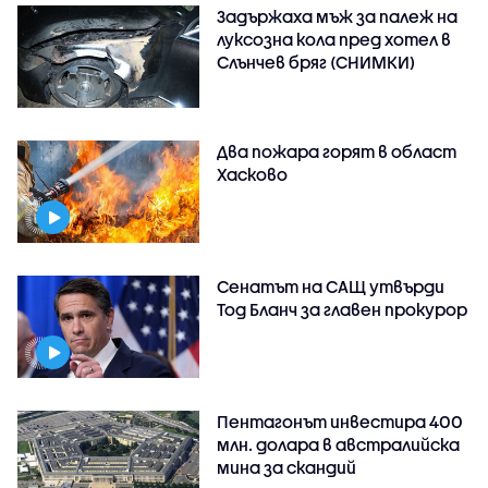
Задържаха мъж за палеж на
луксозна кола пред хотел в
Слънчев бряг (СНИМКИ)
Два пожара горят в област
Хасково
Сенатът на САЩ утвърди
Тод Бланч за главен прокурор
Пентагонът инвестира 400
млн. долара в австралийска
мина за скандий