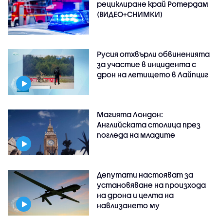
рециклиране край Ротердам
(ВИДЕО+СНИМКИ)
Русия отхвърли обвиненията
за участие в инцидента с
дрон на летището в Лайпциг
Магията Лондон:
Английската столица през
погледа на младите
Депутати настояват за
установяване на произхода
на дрона и целта на
навлизането му