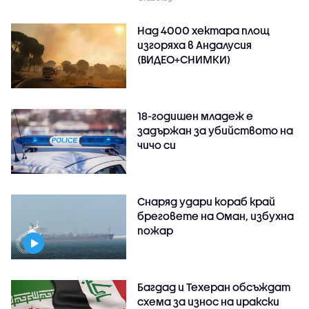
Над 4000 хектара площ
изгоряха в Андалусия
(ВИДЕО+СНИМКИ)
18-годишен младеж е
задържан за убийството на
чичо си
Снаряд удари кораб край
бреговете на Оман, избухна
пожар
Багдад и Техеран обсъждат
схема за износ на иракски