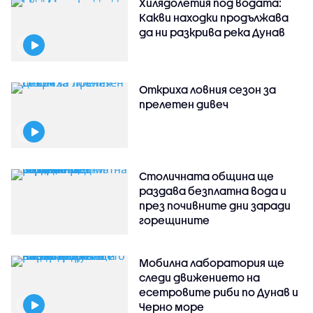
Хилядолетия под водата:
Какви находки продължава
да ни разкрива река Дунав
Откриха ловния сезон за
прелетен дивеч
Столичната община ще
раздава безплатна вода и
през почивните дни заради
горещините
Мобилна лаборатория ще
следи движението на
есетровите риби по Дунав и
Черно море