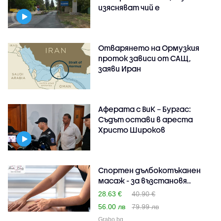
изясняват чий е
Отварянето на Ормузкия
проток зависи от САЩ,
заяви Иран
Аферата с ВиК – Бургас:
Съдът остави в ареста
Христо Широков
Спортен дълбокотъканен
масаж - за възстановя..
28.63 €
40.90 €
56.00 лв
79.99 лв
Grabo.bg