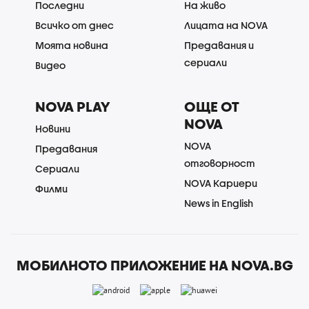
Последни
На живо
Всичко от днес
Лицата на NOVA
Моята новина
Предавания и
сериали
Видео
NOVA PLAY
ОЩЕ ОТ
NOVA
Новини
NOVA
Предавания
отговорност
Сериали
NOVA Кариери
Филми
News in English
МОБИЛНОТО ПРИЛОЖЕНИЕ НА NOVA.BG