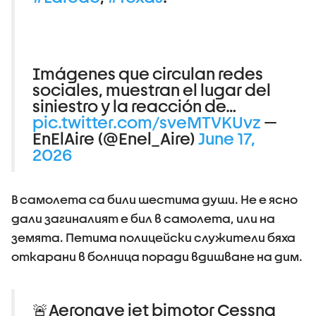
Imágenes que circulan redes
sociales, muestran el lugar del
siniestro y la reacción de…
pic.twitter.com/sveMTVKUvz
—
EnElAire (@Enel_Aire)
June 17,
2026
В самолета са били шестима души. Не е ясно
дали загиналият е бил в самолета, или на
земята. Петима полицейски служители бяха
откарани в болница поради вдишване на дим.
🚨Aeronave jet bimotor Cessna