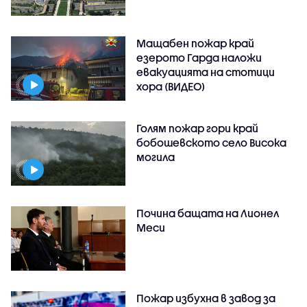
Мащабен пожар край
езерото Гарда наложи
евакуацията на стотици
хора (ВИДЕО)
Голям пожар гори край
бобошевското село Висока
могила
Почина бащата на Лионел
Меси
Пожар избухна в завод за