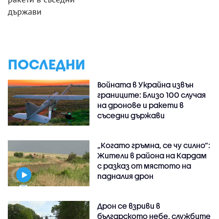
държави
ПОСЛЕДНИ
Войната в Украйна извън
границите: Близо 100 случая
на дронове и ракети в
съседни държави
„Когато гръмна, се чу силно“:
Жители в района на Кардам
с разказ от мястото на
падналия дрон
Дрон се взриви в
българското небе, службите