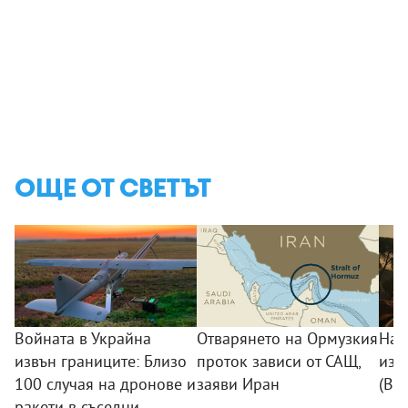
ОЩЕ ОТ СВЕТЪТ
Войната в Украйна
Отварянето на Ормузкия
Над
извън границите: Близо
проток зависи от САЩ,
изг
100 случая на дронове и
заяви Иран
(ВИ
ракети в съседни