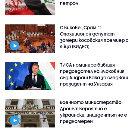
петрол
С викове „Срам!“:
Опозиционен депутат
замери косовския премиер с
яйца (ВИДЕО)
ТИСА номинира бившия
председател на Върховния
съд Андраш Бака за следващ
президент на Унгария
Военното министерство:
Дронът вероятно е
украински, инцидентът не е
преднамерен