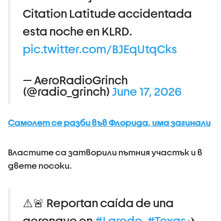
Citation Latitude accidentada
esta noche en KLRD.
pic.twitter.com/BJEqUtqCks
— AeroRadioGrinch
(@radio_grinch)
June 17, 2026
Самолет се разби във Флорида, има загинали
Властите са затворили пътния участък и в
двете посоки.
⚠️🚨 Reportan caída de una
aeronave en
#Laredo
,
#Texas
✈️