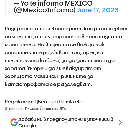
— Yo te informo MEXICO
(@MexicoInformo)
June 17, 2026
Разпространени в интернет кадри показват
самолета, спрял странично в предпазната
мантинела. На видеото се вижда как
спасителите разбиват прозорец на
пилотската кабина, за да достигнат до
хората вътре и да ги евакуират от
горящата машина. Причините за
катастрофата се разследват.
Редактор: Цветина Петкова
Източник:
Пламен Йотински, БТА
Добави ни в предпочитани източници в
Google