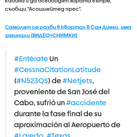
кабина и да освободят хората вътре,
съобщи "Асошиейтед прес".
Самолет се разби в квартал в Сан Диего, има
загинали (ВИДЕО+СНИМКИ)
#Entérate
Un
#CessnaCitationLatitude
(
#N523QS
) de
#Netjets
,
proveniente de San José del
Cabo, sufrió un
#accidente
durante la fase final de su
aproximación al Aeropuerto de
#Laredo
,
#Texas
.