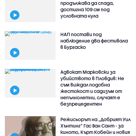
продължава да спада,
достигна 109 см под
условната нула
НАП постави под
наблюдение два фестивала
в Бургаско
Адвокат Марковски за
убийството в Пловдив: Не
съм виждал подобна
жестокост и садизъм от
непълнолетни, случаят е
безпрецедентен
Режисьорът на „Добрият Уил
Хънтинг“ Гас Ван Сант - за
киното, Кърт Кобейн и новия