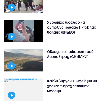
Уволниха шофьор на
автобус, гледал TikTok зад
волана (ВИДЕО)
Овладян е пожарът край
Асеновград (СНИМКИ)
Какви вирусни инфекции ни
засягат през летните
месеци