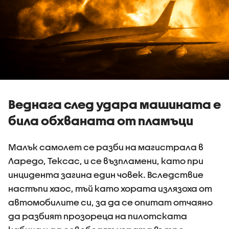
Веднага след удара машината е
била обхваната от пламъци
Малък самолет се разби на магистрала в
Ларедо, Тексас, и се възпламени, като при
инцидента загина един човек. Вследствие
настъпи хаос, тъй като хората излязоха от
автомобилите си, за да се опитат отчаяно
да разбият прозореца на пилотската