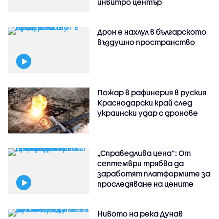
инвитро център
Дрон е нахлул в българското
въздушно пространство
Пожар в рафинерия в руския
Краснодарски край след
украински удар с дронове
„Справедлива цена“: От
септември трябва да
заработят платформите за
проследяване на цените
Нивото на река Дунав