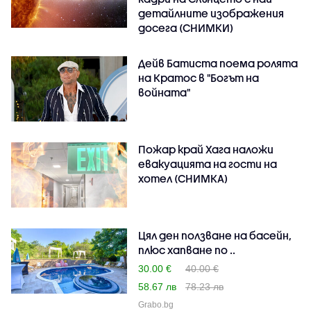
детайлните изображения
досега (СНИМКИ)
Дейв Батиста поема ролята
на Кратос в "Богът на
войната"
Пожар край Хага наложи
евакуацията на гости на
хотел (СНИМКА)
Цял ден ползване на басейн,
плюс хапване по ..
30.00 €
40.00 €
58.67 лв
78.23 лв
Grabo.bg