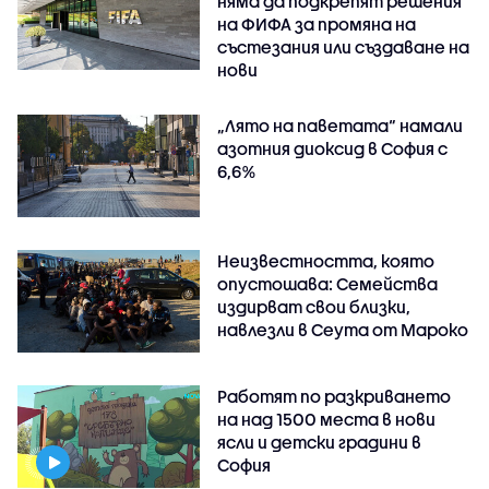
няма да подкрепят решения
на ФИФА за промяна на
състезания или създаване на
нови
„Лято на паветата“ намали
азотния диоксид в София с
6,6%
Неизвестността, която
опустошава: Семейства
издирват свои близки,
навлезли в Сеута от Мароко
Работят по разкриването
на над 1500 места в нови
ясли и детски градини в
София