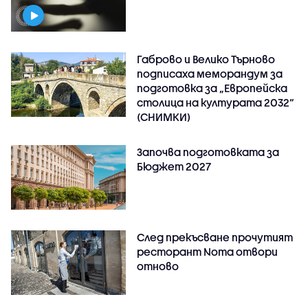
Габрово и Велико Търново
подписаха меморандум за
подготовка за „Европейска
столица на културата 2032“
(СНИМКИ)
Започва подготовката за
Бюджет 2027
След прекъсване прочутият
ресторант Noma отвори
отново