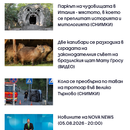
Паркът на чудовищата в
Италия - мястото, в което
се преплитат историята и
митологията (СНИМКИ)
Две капибари се разходиха в
сградата на
законодателния съвет на
бразилския щат Мату Гросу
(ВИДЕО)
Кола се преобърна по таван
на тротоар във Велико
Търново (СНИМКИ)
Новините на NOVA NEWS
(05.08.2026 - 20:00)