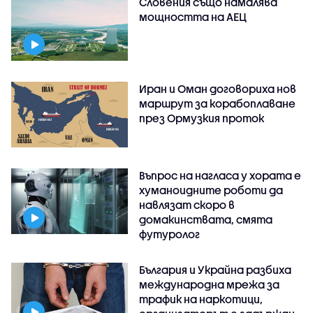
Словения също намалява
мощността на АЕЦ
Иран и Оман договориха нов
маршрут за корабоплаване
през Ормузкия проток
Въпрос на нагласа у хората е
хуманоидните роботи да
навлязат скоро в
домакинствата, смята
футуролог
България и Украйна разбиха
международна мрежа за
трафик на наркотици,