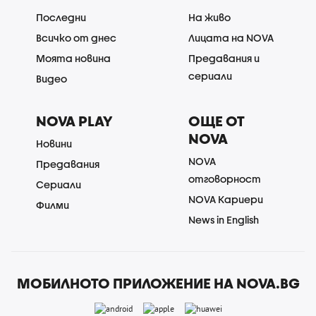
Последни
На живо
Всичко от днес
Лицата на NOVA
Моята новина
Предавания и
сериали
Видео
NOVA PLAY
ОЩЕ ОТ
NOVA
Новини
NOVA
Предавания
отговорност
Сериали
NOVA Кариери
Филми
News in English
МОБИЛНОТО ПРИЛОЖЕНИЕ НА NOVA.BG