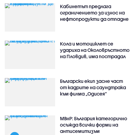
Кабинетът предлага
ограничението за износ на
нефтопродукти да отпадне
Кола и мотоциклет се
удариха на Околовръстното
на Пловдив, има пострадал
Български екип засне част
от кадрите на саундтрака
към филма „Одисея“
МВнР: България категорично
осъжда всички форми на
антисемитизъм