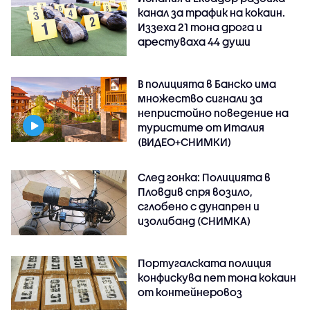
канал за трафик на кокаин.
Иззеха 21 тона дрога и
арестуваха 44 души
В полицията в Банско има
множество сигнали за
непристойно поведение на
туристите от Италия
(ВИДЕО+СНИМКИ)
След гонка: Полицията в
Пловдив спря возило,
сглобено с дунапрен и
изолибанд (СНИМКА)
Португалската полиция
конфискува пет тона кокаин
от контейнеровоз