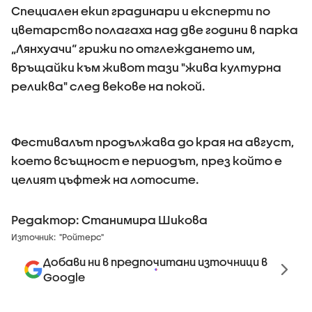
Специален екип градинари и експерти по
цветарство полагаха над две години в парка
„Лянхуачи“ грижи по отглеждането им,
връщайки към живот тази "жива културна
реликва" след векове на покой.
Фестивалът продължава до края на август,
което всъщност е периодът, през който е
целият цъфтеж на лотосите.
Редактор: Станимира Шикова
Източник:
"Ройтерс"
Добави ни в предпочитани източници в
Google