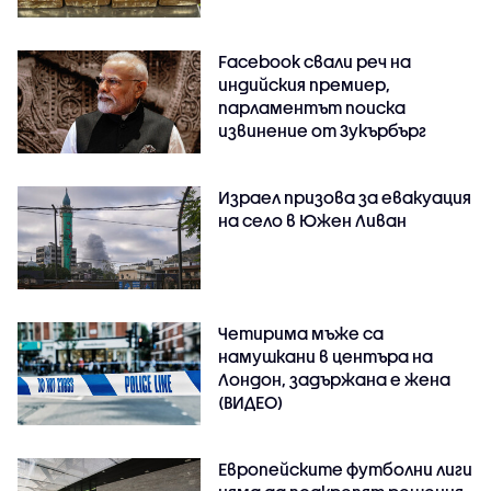
Facebook свали реч на
индийския премиер,
парламентът поиска
извинение от Зукърбърг
Израел призова за евакуация
на село в Южен Ливан
Четирима мъже са
намушкани в центъра на
Лондон, задържана е жена
(ВИДЕО)
Европейските футболни лиги