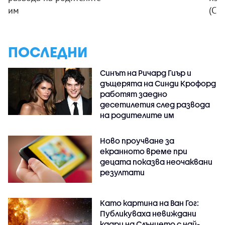
им
(СН
ПОСЛЕДНИ
Синът на Ричард Гиър и
дъщерята на Синди Крофорд
работят заедно
десетилетия след развода
на родителите им
Ново проучване за
екранното време при
децата показва неочаквани
резултати
Като картина на Ван Гог:
Публикуваха невиждани
кадри на Слънцето с най-