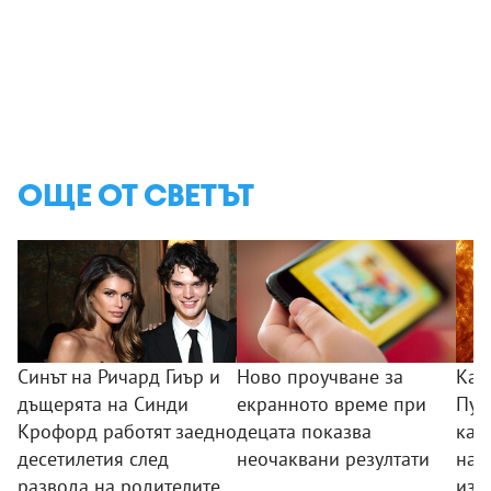
ОЩЕ ОТ СВЕТЪТ
Синът на Ричард Гиър и
Ново проучване за
Кат
дъщерята на Синди
екранното време при
Пуб
Крофорд работят заедно
децата показва
кад
десетилетия след
неочаквани резултати
най
развода на родителите
изо