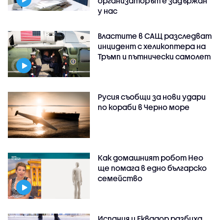
организаторът е задържан
у нас
Властите в САЩ разследват
инцидент с хеликоптера на
Тръмп и пътнически самолет
Русия съобщи за нови удари
по кораби в Черно море
Как домашният робот Нео
ще помага в едно българско
семейство
Испания и Еквадор разбиха