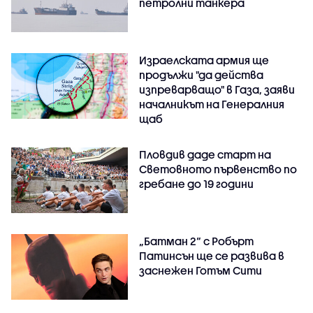
петролни танкера
Израелската армия ще
продължи "да действа
изпреварващо" в Газа, заяви
началникът на Генералния
щаб
Пловдив даде старт на
Световното първенство по
гребане до 19 години
„Батман 2“ с Робърт
Патинсън ще се развива в
заснежен Готъм Сити