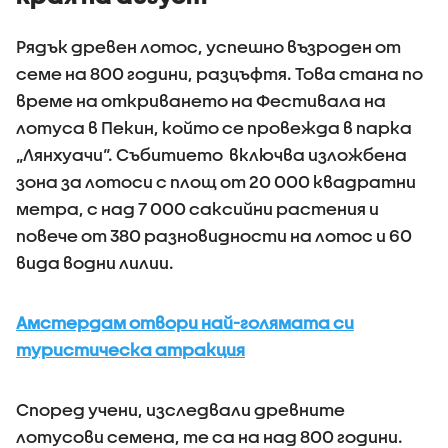
Рядък древен лотос, успешно възроден от
семе на 800 години, разцъфтя. Това стана по
време на откриването на Фестивала на
лотуса в Пекин, който се провежда в парка
„Лянхуачи“. Събитието включва изложбена
зона за лотоси с площ от 20 000 квадратни
метра, с над 7 000 саксийни растения и
повече от 380 разновидности на лотос и 60
вида водни лилии.
Амстердам отвори най-голямата си
туристическа атракция
Според учени, изследвали древните
лотусови семена, те са на над 800 години.