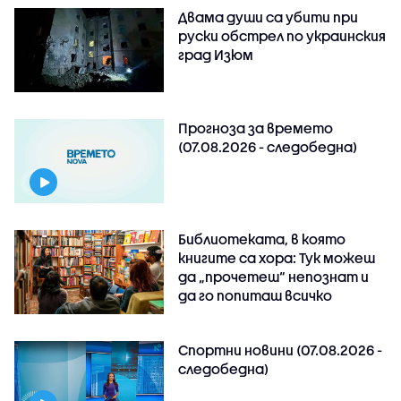
Двама души са убити при
руски обстрeл по украинския
град Изюм
Прогноза за времето
(07.08.2026 - следобедна)
Библиотеката, в която
книгите са хора: Тук можеш
да „прочетеш“ непознат и
да го попиташ всичко
Спортни новини (07.08.2026 -
следобедна)