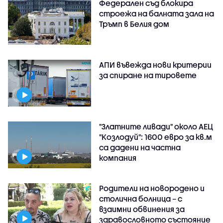
Федерален съд блокира
строежа на балната зала на
Тръмп в Белия дом
АПИ въвежда нови критерии
за спиране на тировете
"Златните ливади" около АЕЦ
"Козлодуй": 1600 евро за кв.м
са дадени на частна
компания
Родители на новородено и
столична болница – с
взаимни обвинения за
здравословното състояние