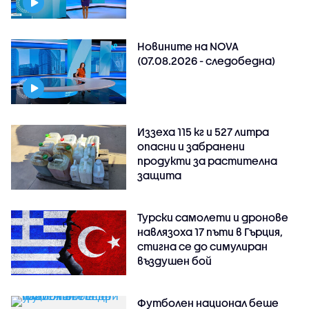
Новините на NOVA
(07.08.2026 - следобедна)
Иззеха 115 кг и 527 литра
опасни и забранени
продукти за растителна
защита
Турски самолети и дронове
навлязоха 17 пъти в Гърция,
стигна се до симулиран
въздушен бой
Футболен национал беше