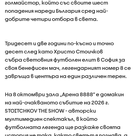
голмайстор, който със своите шест
попадения нареди България сред най-
добрите четири отбора в света.
Тридесет и две години по-късно и точно
десет след като Христо Стоичков
събра световния футболен елит в София за
своя бенефисен мач, легендарният номер 8 се
завръща в центъра на един различен терен.
На 8 октомври зала „Арена 8888“ е домакин
на най-очакваното събитие на 2026 г.
STOITCHKOV THE SHOW - авторски
мултимедиен спектакъл, в който
футболната легенда ще разкаже своята
история не така, както светът я познава, а