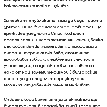
както самият той я е изживял.
За първи път публиката няма да бъде просто
зрител. Тя ще бъде част от действието и ще
преживее заедно със Стоичков шест
десетилетия и шест тематични сцени, всяка
със собствен визуален свят, атмосфера и
енергия - теренът оживява, спомените
придобиват образ, а емблематични гост-
участници ще надникват в личния свят на
една от най-големите фигури в българския
спорт, за да споделят неразказвани
моменти от забележителния му живот.
Съвсем скоро билетите за спектакъла ще
бъдат пуснати в продажба, а най-големите