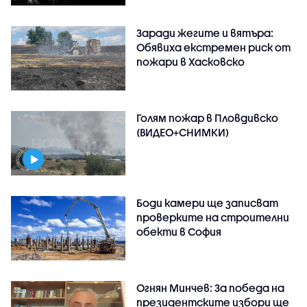
Заради жегите и вятъра:
Обявиха екстремен риск от
пожари в Хасковско
Голям пожар в Пловдивско
(ВИДЕО+СНИМКИ)
Боди камери ще записват
проверките на строителни
обекти в София
Огнян Минчев: За победа на
президентските избори ще