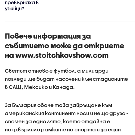
превърнаха в
убийци?
Повече информация за
събитието може да откриете
на www.stoitchkovshow.com
Светът отново е футбол, а милиарди
погледи ще бъдат насочени към стадионите
в САЩ, Мексико и Канада.
За България обаче това завръщане към
американския континент носи и нещо друго -
спомен за едно лято, което отдавна е
надхвърлило рамките на спорта и за един