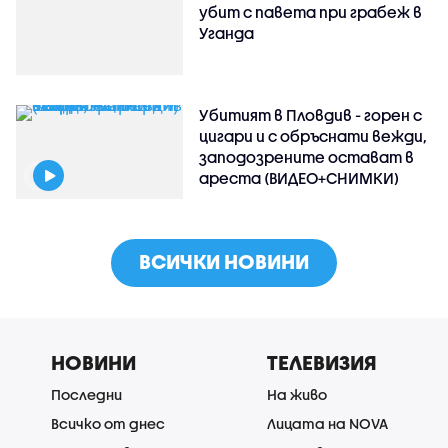
убит с павета при грабеж в
Уганда
Убитият в Пловдив - горен с
цигари и с обръснати вежди,
заподозрените остават в
ареста (ВИДЕО+СНИМКИ)
ВСИЧКИ НОВИНИ
НОВИНИ
ТЕЛЕВИЗИЯ
Последни
На живо
Всичко от днес
Лицата на NOVA