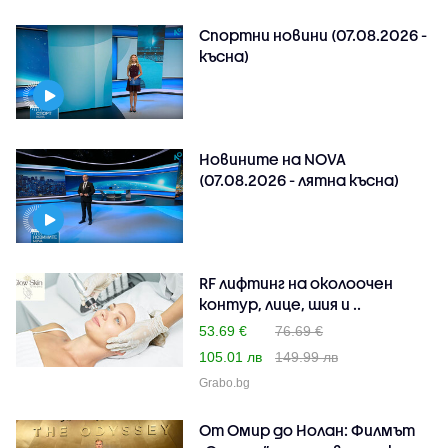
Спортни новини (07.08.2026 -
късна)
Новините на NOVA
(07.08.2026 - лятна късна)
RF лифтинг на околоочен
контур, лице, шия и ..
53.69 €
76.69 €
105.01 лв
149.99 лв
Grabo.bg
От Омир до Нолан: Филмът