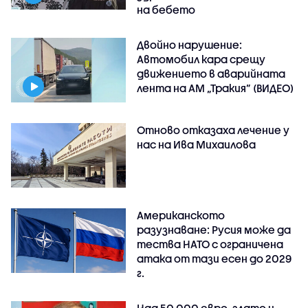
на бебето
Двойно нарушение:
Автомобил кара срещу
движението в аварийната
лента на АМ „Тракия” (ВИДЕО)
Отново отказаха лечение у
нас на Ива Михаилова
Американското
разузнаване: Русия може да
тества НАТО с ограничена
атака от тази есен до 2029
г.
Над 50 000 евро, злато и