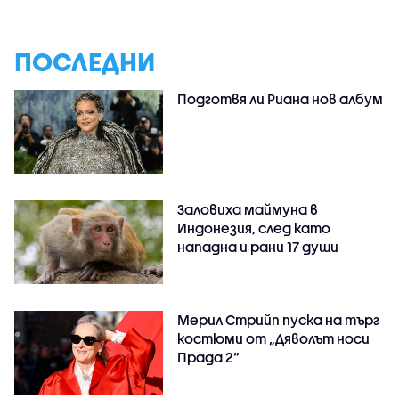
ПОСЛЕДНИ
Подготвя ли Риана нов албум
Заловиха маймуна в
Индонезия, след като
нападна и рани 17 души
Мерил Стрийп пуска на търг
костюми от „Дяволът носи
Прада 2“