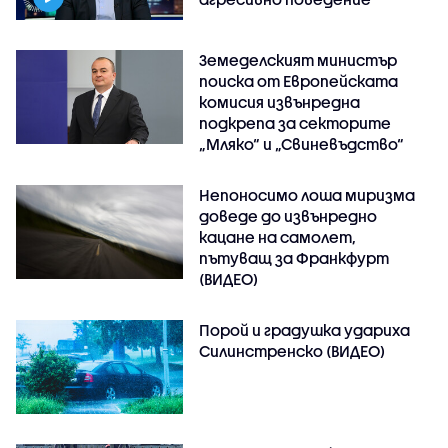
Земеделският министър
поиска от Европейската
комисия извънредна
подкрепа за секторите
„Мляко“ и „Свиневъдство“
Непоносимо лоша миризма
доведе до извънредно
кацане на самолет,
пътуващ за Франкфурт
(ВИДЕО)
Порой и градушка удариха
Силинстренско (ВИДЕО)