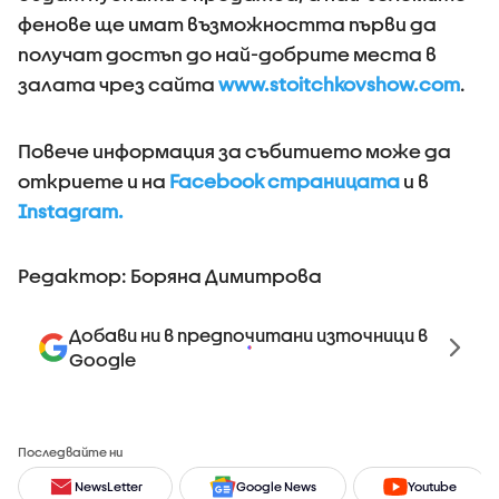
фенове ще имат възможността първи да
получат достъп до най-добрите места в
залата чрез сайта
www.stoitchkovshow.com
.
Повече информация за събитието може да
откриете и на
Facebook страницата
и в
Instagram.
Редактор: Боряна Димитрова
Добави ни в предпочитани източници в
Google
Последвайте ни
NewsLetter
Google News
Youtube