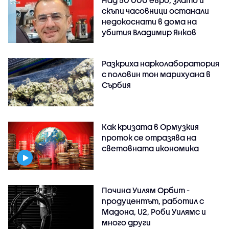
скъпи часовници останали
недокоснати в дома на
убития Владимир Янков
Разкриха нарколаборатория
с половин тон марихуана в
Сърбия
Как кризата в Ормузкия
проток се отразява на
световната икономика
Почина Уилям Орбит -
продуцентът, работил с
Мадона, U2, Роби Уилямс и
много други