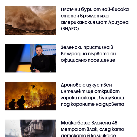
Пясъчни бури от най-висока
степен връхлетяха
американския щат Аризона
(ВИДЕО)
Зеленски пристигна в
Белград на първото си
официално посещение
Дронове с изкуствен
интелект ще откриват
горски пожари, бушуващи
под короните на дървета
Майка беше влачена 45
метра от влак, след като
детската ѝ количка се