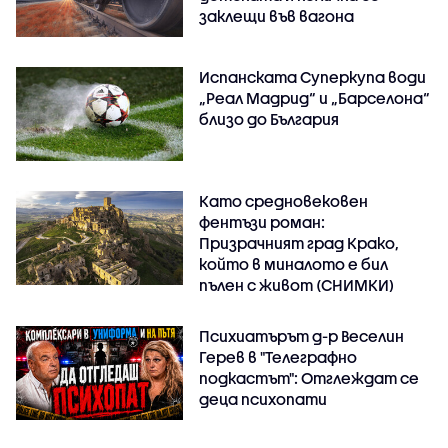
заклещи във вагона
Испанската Суперкупа води
„Реал Мадрид“ и „Барселона“
близо до България
Като средновековен
фентъзи роман:
Призрачният град Крако,
който в миналото е бил
пълен с живот (СНИМКИ)
Психиатърът д-р Веселин
Герев в "Телеграфно
подкастът": Отглеждат се
деца психопати