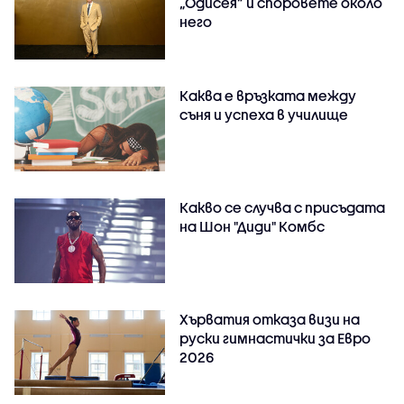
„Одисея” и споровете около
него
Каква е връзката между
съня и успеха в училище
Какво се случва с присъдата
на Шон "Диди" Комбс
Хърватия отказа визи на
руски гимнастички за Евро
2026