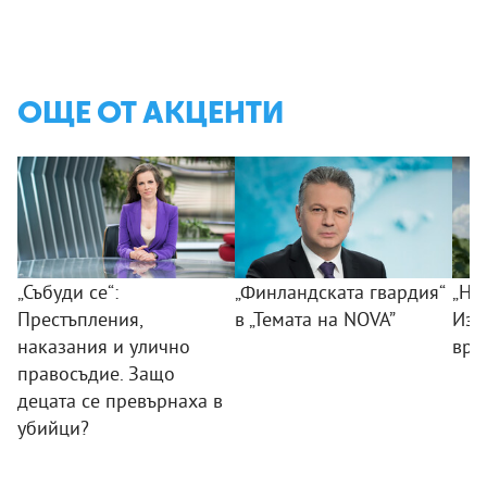
ОЩЕ ОТ АКЦЕНТИ
„Събуди се“:
„Финландската гвардия“
„Ни
Престъпления,
в „Темата на NOVA”
Изк
наказания и улично
вра
правосъдие. Защо
децата се превърнаха в
убийци?