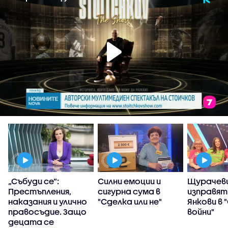
„Събуди се“:
Силни емоции и
Щурачеви
Престъпления,
сигурна сума в
изправят
наказания и улично
"Сделка или не"
Янкови в 
правосъдие. Защо
войни"
децата се