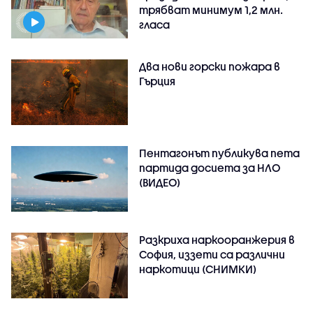
трябват минимум 1,2 млн.
гласа
Два нови горски пожара в
Гърция
Пентагонът публикува пета
партида досиета за НЛО
(ВИДЕО)
Разкриха наркооранжерия в
София, иззети са различни
наркотици (СНИМКИ)