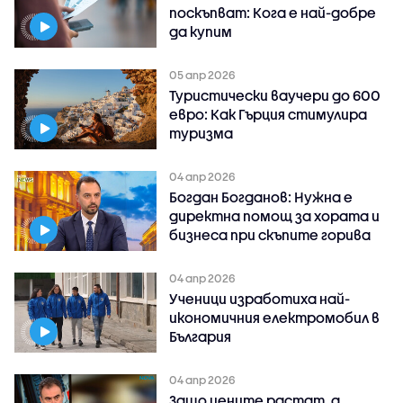
поскъпват: Кога е най-добре
да купим
05 апр 2026
Туристически ваучери до 600
евро: Как Гърция стимулира
туризма
04 апр 2026
Богдан Богданов: Нужна е
директна помощ за хората и
бизнеса при скъпите горива
04 апр 2026
Ученици изработиха най-
икономичния електромобил в
България
04 апр 2026
Защо цените растат, а