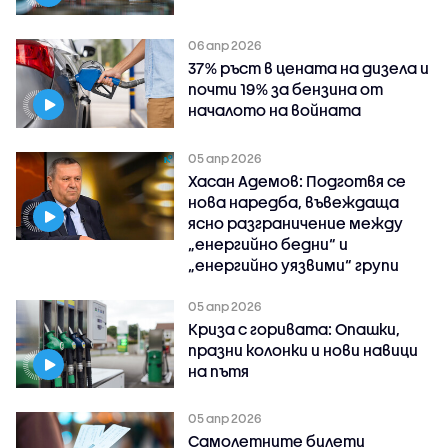
06 апр 2026
37% ръст в цената на дизела и
почти 19% за бензина от
началото на войната
05 апр 2026
Хасан Адемов: Подготвя се
нова наредба, въвеждаща
ясно разграничение между
„енергийно бедни“ и
„енергийно уязвими“ групи
05 апр 2026
Криза с горивата: Опашки,
празни колонки и нови навици
на пътя
05 апр 2026
Самолетните билети