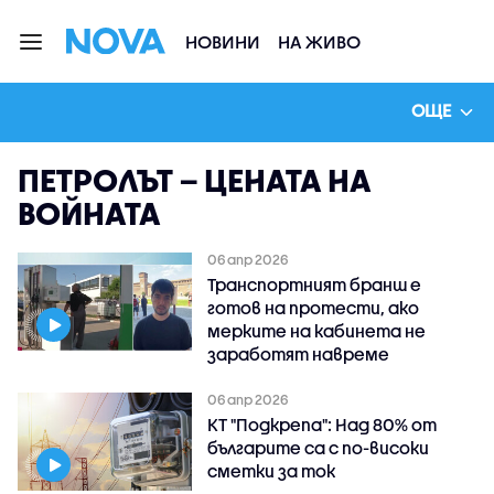
НОВИНИ
НА ЖИВО
ОЩЕ
ПЕТРОЛЪТ – ЦЕНАТА НА
ВОЙНАТА
06 апр 2026
Транспортният бранш е
готов на протести, ако
мерките на кабинета не
заработят навреме
06 апр 2026
КТ "Подкрепа": Над 80% от
българите са с по-високи
сметки за ток