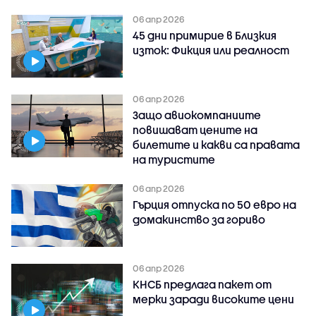
06 апр 2026
45 дни примирие в Близкия
изток: Фикция или реалност
06 апр 2026
Защо авиокомпаниите
повишават цените на
билетите и какви са правата
на туристите
06 апр 2026
Гърция отпуска по 50 евро на
домакинство за гориво
06 апр 2026
КНСБ предлага пакет от
мерки заради високите цени