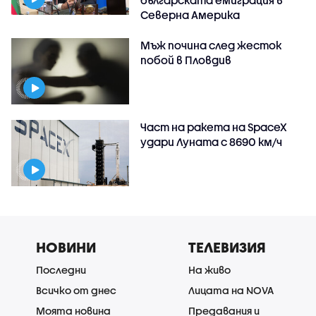
Северна Америка
Мъж почина след жесток
побой в Пловдив
Част на ракета на SpaceX
удари Луната с 8690 км/ч
НОВИНИ
ТЕЛЕВИЗИЯ
Последни
На живо
Всичко от днес
Лицата на NOVA
Моята новина
Предавания и