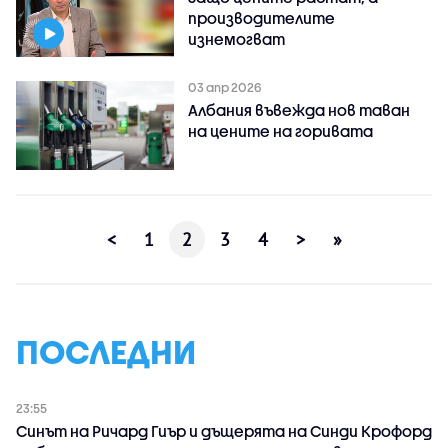
производителите
изнемогват
03 апр 2026
Албания въвежда нов таван
на цените на горивата
<
1
2
3
4
>
»
ПОСЛЕДНИ
23:55
Синът на Ричард Гиър и дъщерята на Синди Крофорд