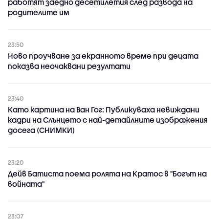
работят заедно десетилетия след развода на
родителите им
23:50
Ново проучване за екранното време при децата
показва неочаквани резултати
23:40
Като картина на Ван Гог: Публикуваха невиждани
кадри на Слънцето с най-детайлните изображения
досега (СНИМКИ)
23:20
Дейв Батиста поема ролята на Кратос в "Богът на
войната"
23:07