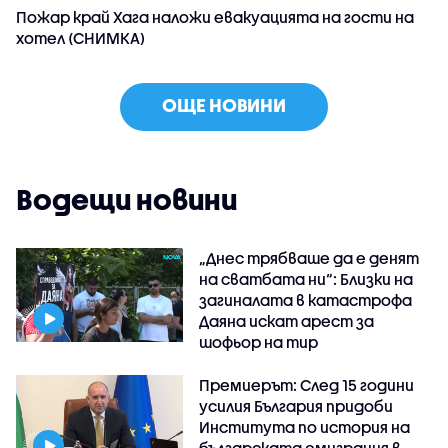
Пожар край Хага наложи евакуацията на гости на
хотел (СНИМКА)
ОЩЕ НОВИНИ
Водещи новини
„Днес трябваше да е денят
на сватбата ни“: Близки на
загиналата в катастрофа
Даяна искат арест за
шофьор на тир
Премиерът: След 15 години
усилия България придоби
Института по история на
българската емиграция в