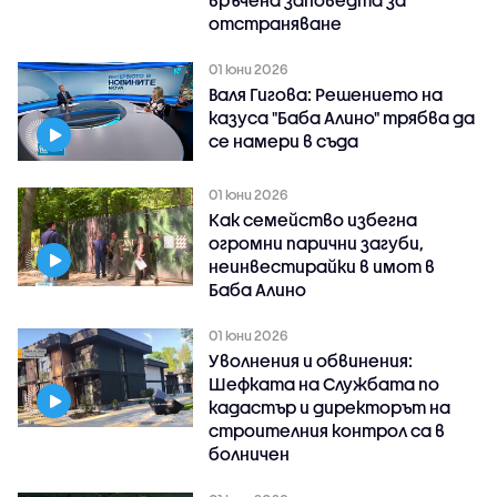
връчена заповедта за
отстраняване
01 юни 2026
Валя Гигова: Решението на
казуса "Баба Алино" трябва да
се намери в съда
01 юни 2026
Как семейство избегна
огромни парични загуби,
неинвестирайки в имот в
Баба Алино
01 юни 2026
Уволнения и обвинения:
Шефката на Службата по
кадастър и директорът на
строителния контрол са в
болничен