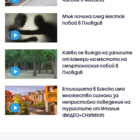
Мъж почина след жесток
побой в Пловдив
Какво се вижда на записите
от камери на мястото на
смъртоносния побой в
Пловдив
В полицията в Банско има
множество сигнали за
непристойно поведение на
туристите от Италия
(ВИДЕО+СНИМКИ)