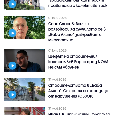
правата си с колективен иск
01 юни 2026
Спас Спасов: Всички
разговори за случилото се в
„Баба Алино” завършват с
многоточие
01 юни 2026
Шефът на строителния
контрол във Варна пред NOVA:
Не съм уволнен
31 май 2026
Строителството в „Баба
Алино”: Открити са поредица
от нарушения (ОБЗОР)
31 май 2026
Иван Шишков: Всички лъжат за