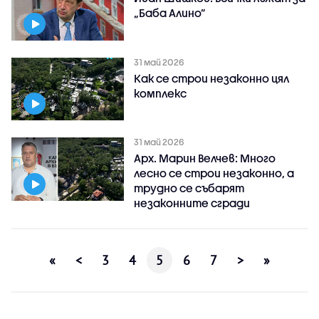
„Баба Алино”
31 май 2026
Как се строи незаконно цял
комплекс
31 май 2026
Арх. Марин Велчев: Много
лесно се строи незаконно, а
трудно се събарят
незаконните сгради
«
<
3
4
5
6
7
>
»