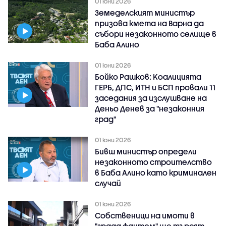
01 юни 2026
Земеделският министър
призова кмета на Варна да
събори незаконното селище в
Баба Алино
01 юни 2026
Бойко Рашков: Kоалицията
ГЕРБ, ДПС, ИТН и БСП провали 11
заседания за изслушване на
Деньо Денев за "незаконния
град"
01 юни 2026
Бивш министър определи
незаконното строителство
в Баба Алино като криминален
случай
01 юни 2026
Собственици на имоти в
"града фантом" ще търсят