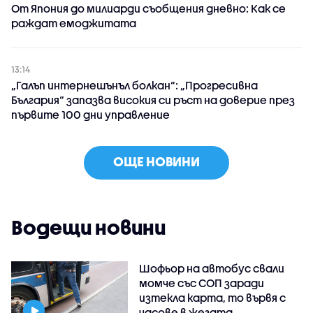
От Япония до милиарди съобщения дневно: Как се
раждат емоджитата
13:14
„Галъп интернешънъл болкан“: „Прогресивна
България“ запазва високия си ръст на доверие през
първите 100 дни управление
ОЩЕ НОВИНИ
Водещи новини
Шофьор на автобус свали
момче със СОП заради
изтекла карта, то вървя с
часове в жегата