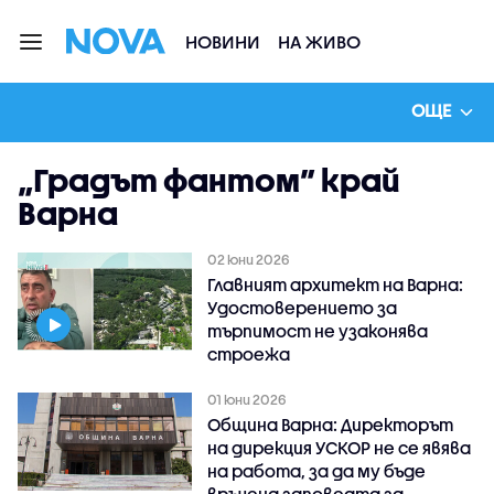
НОВИНИ
НА ЖИВО
ОЩЕ
„Градът фантом” край
Варна
02 юни 2026
Главният архитект на Варна:
Удостоверението за
търпимост не узаконява
строежа
01 юни 2026
Община Варна: Директорът
на дирекция УСКОР не се явява
на работа, за да му бъде