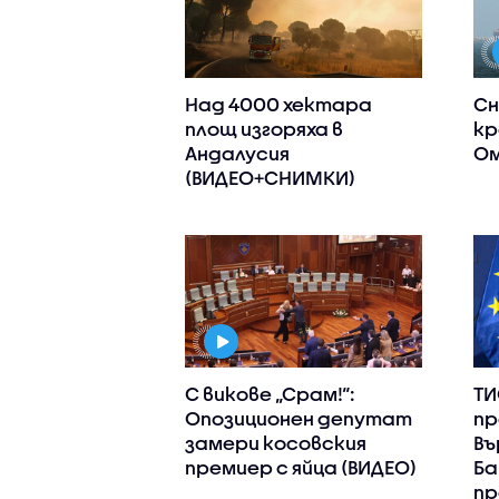
Над 4000 хектара
Сн
площ изгоряха в
кр
Андалусия
Ом
(ВИДЕО+СНИМКИ)
С викове „Срам!“:
ТИ
Опозиционен депутат
пр
замери косовския
Въ
премиер с яйца (ВИДЕО)
Ба
пр