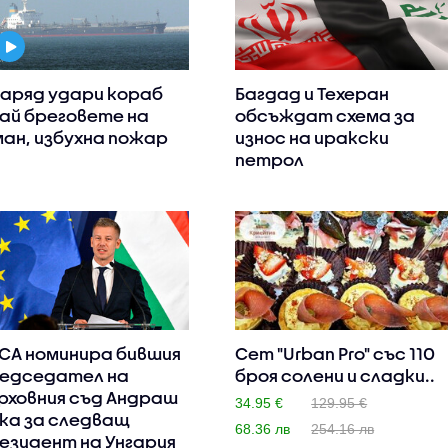
аряд удари кораб
Багдад и Техеран
ай бреговете на
обсъждат схема за
ан, избухна пожар
износ на иракски
петрол
СА номинира бившия
Сет "Urban Pro" със 110
едседател на
броя солени и сладки..
рховния съд Андраш
34.95 €
129.95 €
ка за следващ
68.36 лв
254.16 лв
езидент на Унгария