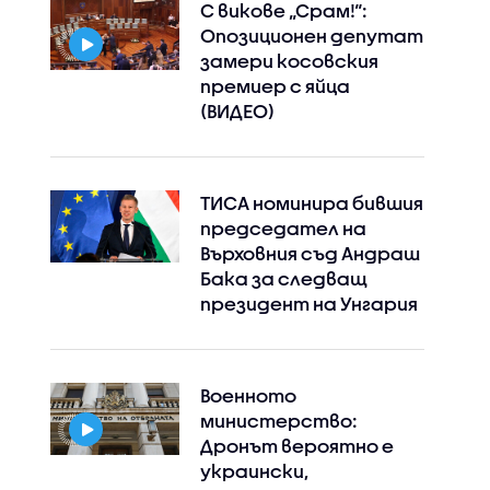
С викове „Срам!“:
Опозиционен депутат
замери косовския
премиер с яйца
(ВИДЕО)
ТИСА номинира бившия
председател на
Върховния съд Андраш
Бака за следващ
президент на Унгария
Военното
министерство:
Дронът вероятно е
украински,