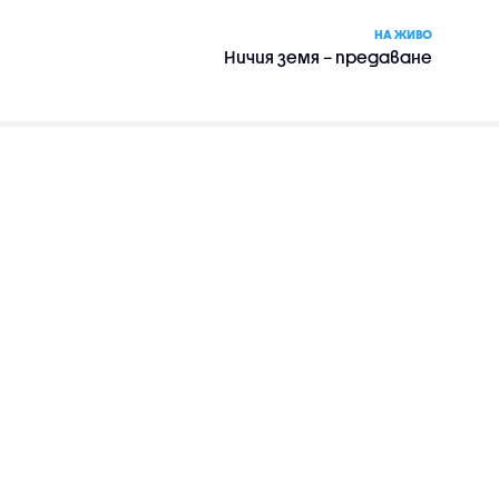
НА ЖИВО
Ничия земя – предаване