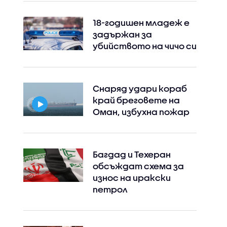
18-годишен младеж е
задържан за
убийството на чичо си
Снаряд удари кораб
край бреговете на
Оман, избухна пожар
Instagram
Facebook
Багдад и Техеран
обсъждат схема за
износ на иракски
петрол