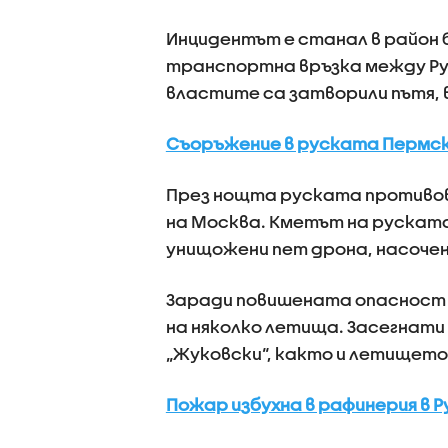
Инцидентът е станал в район 
транспортна връзка между Рус
властите са затворили пътя,
Съоръжение в руската Пермск
През нощта руската противов
на Москва. Кметът на руската
унищожени пет дрона, насочен
Заради повишената опасност 
на няколко летища. Засегнати
„Жуковски“, както и летището
Пожар избухна в рафинерия в Р