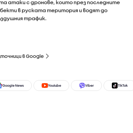
та атаки с дронове, които през последните
обекти в руската територия и водят до
ъздушния трафик.
зточници в Google
Google News
Youtube
Viber
TikTok