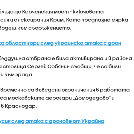
близо до Керченския мост - ключовата
ия и анексирания Крим. Като предпазна мярка
 водещ към съоръжението.
а област гори след украинска атака с дрон
ъздушна отбрана е била активирана и в района
 столица Сергей Собянин съобщи, че са били
и към града.
временно са въведени ограничения в работата
 са московските аерогари „Домодедово“ и
 в Краснодар.
усия след атака с дронове от Украйна