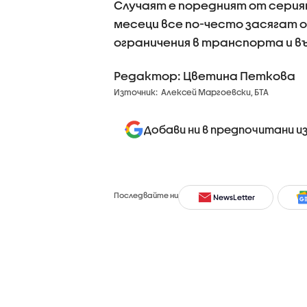
Случаят е поредният от серия
месеци все по-често засягат 
ограничения в транспорта и в
Редактор: Цветина Петкова
Източник:
Алексей Маргоевски, БТА
Добави ни в предпочитани и
Последвайте ни
NewsLetter