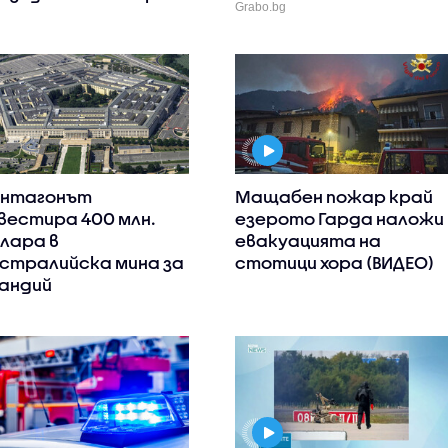
Grabo.bg
нтагонът
Мащабен пожар край
вестира 400 млн.
езерото Гарда наложи
лара в
евакуацията на
стралийска мина за
стотици хора (ВИДЕО)
андий