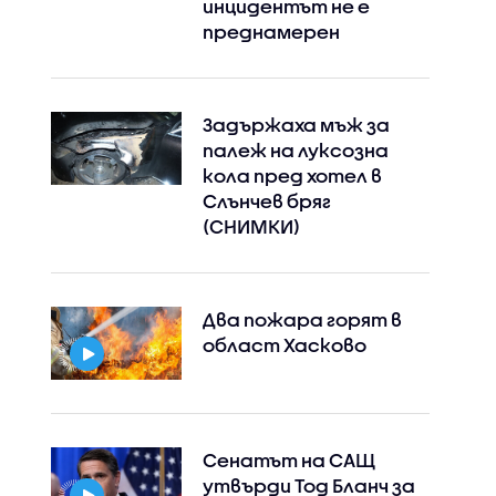
инцидентът не е
преднамерен
Задържаха мъж за
палеж на луксозна
кола пред хотел в
Слънчев бряг
(СНИМКИ)
Два пожара горят в
област Хасково
Сенатът на САЩ
утвърди Тод Бланч за