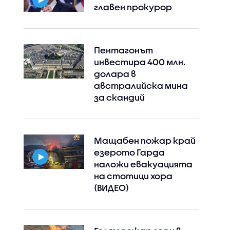
главен прокурор
Пентагонът
инвестира 400 млн.
долара в
австралийска мина
за скандий
Мащабен пожар край
езерото Гарда
наложи евакуацията
на стотици хора
(ВИДЕО)