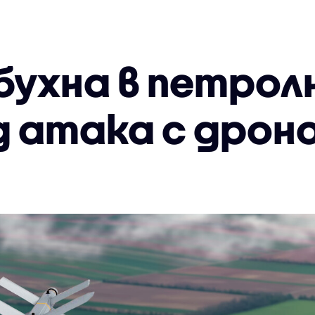
бухна в петрол
д атака с дрон