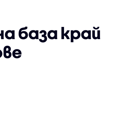
на база край
ове