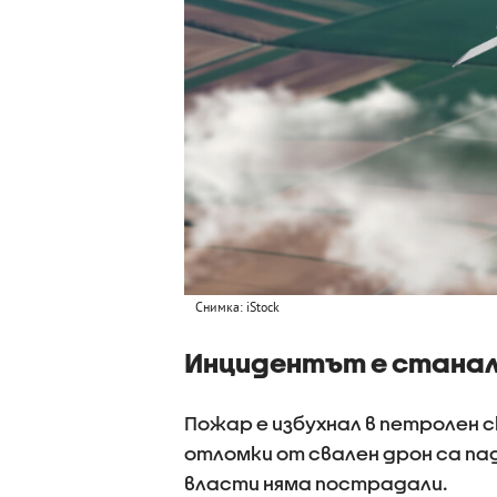
Снимка: iStock
Инцидентът е станал 
Пожар е избухнал в петролен с
отломки от свален дрон са па
власти няма пострадали.