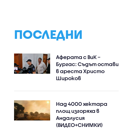
ПОСЛЕДНИ
Аферата с ВиК –
Бургас: Съдът остави
в ареста Христо
Широков
Над 4000 хектара
площ изгоряха в
Андалусия
(ВИДЕО+СНИМКИ)