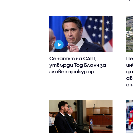
Сенатът на САЩ
Пе
утвърди Тод Бланч за
ин
главен прокурор
до
ав
ск