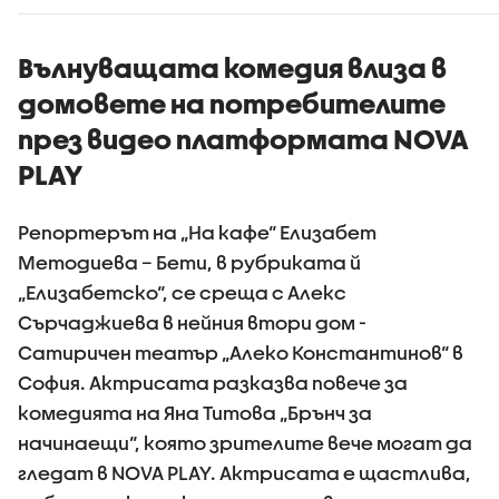
Вълнуващата комедия влиза в
домовете на потребителите
през видео платформата NOVA
PLAY
Репортерът на „На кафе“ Елизабет
Методиева – Бети, в рубриката й
„Елизабетско“, се среща с Алекс
Сърчаджиева в нейния втори дом -
Сатиричен театър „Алеко Константинов“ в
София. Актрисата разказва повече за
комедията на Яна Титова „Брънч за
начинаещи“, която зрителите вече могат да
гледат в NOVA PLAY. Актрисата е щастлива,