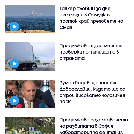
Танкер съобщи за две
експлозии в Ормузкия
проток край преговете на
Оман
Продължават засилените
проверки по пътищата в
страната
Румен Радев ще посети
Доброславци, където ще се
строи високотехнологичен
парк
Продължава разследването
на разбитата в София
лаборатория за фентанил