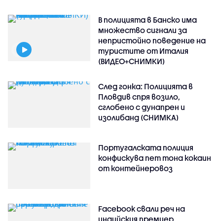
В полицията в Банско има
множество сигнали за
непристойно поведение на
туристите от Италия
(ВИДЕО+СНИМКИ)
След гонка: Полицията в
Пловдив спря возило,
сглобено с дунапрен и
изолибанд (СНИМКА)
Португалската полиция
конфискува пет тона кокаин
от контейнеровоз
Facebook свали реч на
индийския премиер,