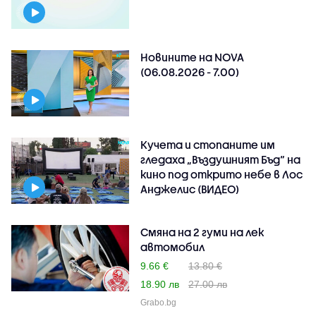
Новините на NOVA
(06.08.2026 - 7.00)
Кучета и стопаните им
гледаха „Въздушният Бъд“ на
кино под открито небе в Лос
Анджелис (ВИДЕО)
Смяна на 2 гуми на лек
автомобил
9.66 €
13.80 €
18.90 лв
27.00 лв
Grabo.bg