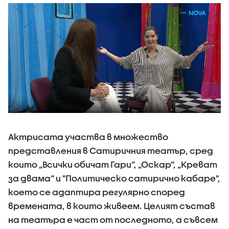
Актрисата участва в множество
представления в Сатиричния театър, сред
които „Всички обичат Гари“, „Оскар“, „Креват
за двама“ и "Политическо сатирично кабаре",
което се адаптира регулярно според
времената, в които живеем. Целият състав
на театъра е част от последното, а съвсем