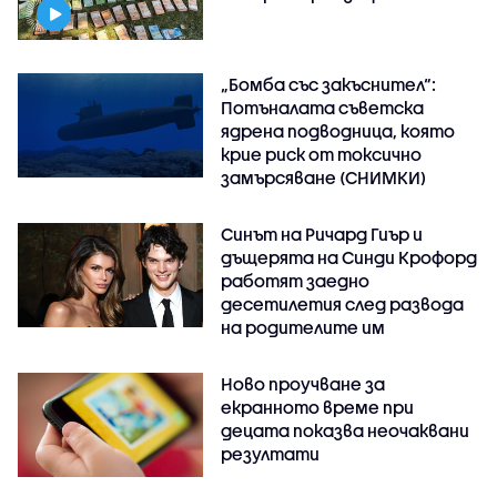
„Бомба със закъснител“:
Потъналата съветска
ядрена подводница, която
крие риск от токсично
замърсяване (СНИМКИ)
Синът на Ричард Гиър и
дъщерята на Синди Крофорд
работят заедно
десетилетия след развода
на родителите им
Ново проучване за
екранното време при
децата показва неочаквани
резултати