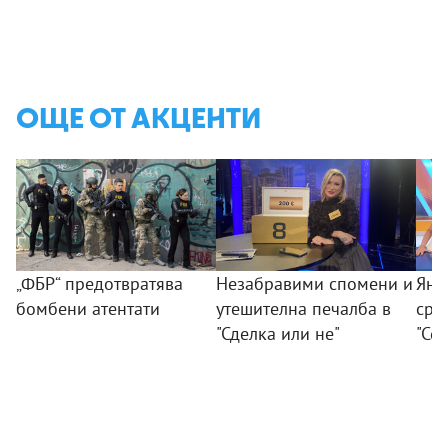
ОЩЕ ОТ АКЦЕНТИ
„ФБР“ предотвратява
Незабравими спомени и
Янк
бомбени атентати
утешителна печалба в
сре
"Сделка или не"
"Се