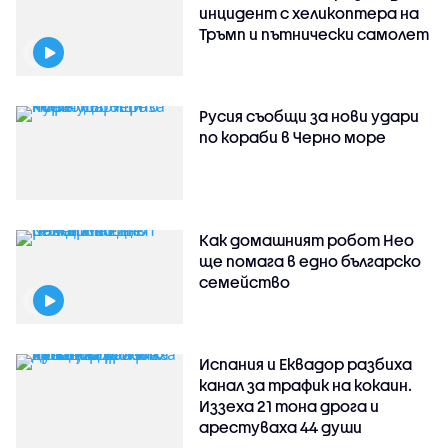
инцидент с хеликоптера на
Тръмп и пътнически самолет
Русия съобщи за нови удари
по кораби в Черно море
Как домашният робот Нео
ще помага в едно българско
семейство
Испания и Еквадор разбиха
канал за трафик на кокаин.
Иззеха 21 тона дрога и
арестуваха 44 души