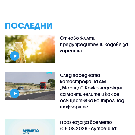
ПОСЛЕДНИ
Отново жълти
предупредителни кодове за
горещини
След поредната
катастрофа на АМ
„Марица”: Колко надеждни
са мантинелите и как се
осъществява контрол над
шофьорите
Прогноза за времето
(06.08.2026 - сутрешна)