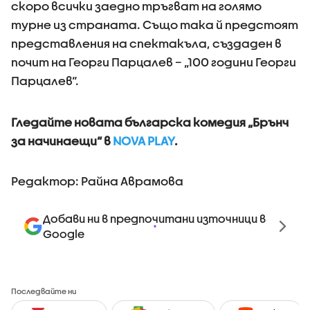
скоро всички заедно тръгват на голямо
турне из страната. Също така й предстоят
представления на спектакъла, създаден в
почит на Георги Парцалев – „100 години Георги
Парцалев“.
Гледайте новата българска комедия „Брънч
за начинаещи“ в
NOVA PLAY
.
Редактор: Райна Аврамова
Добави ни в предпочитани източници в
Google
Последвайте ни