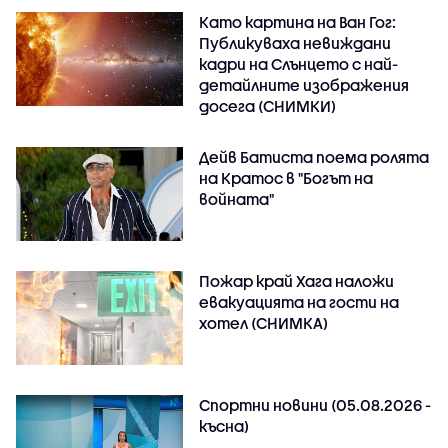
Като картина на Ван Гог:
Публикуваха невиждани
кадри на Слънцето с най-
детайлните изображения
досега (СНИМКИ)
Дейв Батиста поема ролята
на Кратос в "Богът на
войната"
Пожар край Хага наложи
евакуацията на гости на
хотел (СНИМКА)
Спортни новини (05.08.2026 -
късна)