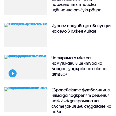
парламентът поиска
извинение от Зукърбърг
Израел призова за евакуация
на село в Южен Ливан
Четирима мъже са
намушкани в центъра на
Лондон, задържана е жена
(ВИДЕО)
Европейските футболни лиги
няма да подкрепят решения
на ФИФА за промяна на
състезания или създаване на
нови