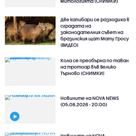
митологията (СНИМКИ)
Две капибари се разходиха в
сградата на
законодателния съвет на
бразилския щат Мату Гросу
(ВИДЕО)
Кола се преобърна по таван
на тротоар във Велико
Търново (СНИМКИ)
Новините на NOVA NEWS
(05.08.2026 - 20:00)
Новините на NOVA