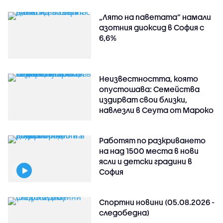
„Лято на паветата“ намали
азотния диоксид в София с
6,6%
Неизвестността, която
опустошава: Семейства
издирват свои близки,
навлезли в Сеута от Мароко
Работят по разкриването
на над 1500 места в нови
ясли и детски градини в
София
Спортни новини (05.08.2026 -
следобедна)