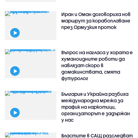
Иран и Оман договориха нов
маршрут за корабоплаване
през Ормузкия проток
Въпрос на нагласа у хората е
хуманоидните роботи да
навлязат скоро в
домакинствата, смята
футуролог
България и Украйна разбиха
международна мрежа за
трафик на наркотици,
организаторът е задържан
у нас
Властите в САЩ разследват