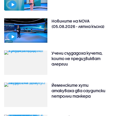
Новините на NOVA
(05.08.2026 - лятна късна)
Учени създадоха кучета,
които не предизвикват
алергии
Йеменските хути
атакуваха два саудитски
петролни танкера