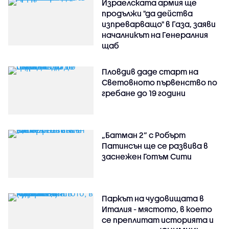
Израелската армия ще
продължи "да действа
изпреварващо" в Газа, заяви
началникът на Генералния
щаб
Пловдив даде старт на
Световното първенство по
гребане до 19 години
„Батман 2“ с Робърт
Патинсън ще се развива в
заснежен Готъм Сити
Паркът на чудовищата в
Италия - мястото, в което
се преплитат историята и