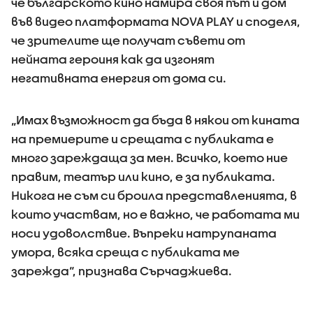
че българското кино намира своя път и дом
във видео платформата NOVA PLAY и споделя,
че зрителите ще получат съвети от
нейната героиня как да изгонят
негативната енергия от дома си.
„Имах възможност да бъда в някои от кината
на премиерите и срещата с публиката е
много зареждаща за мен. Всичко, което ние
правим, театър или кино, е за публиката.
Никога не съм си броила представленията, в
които участвам, но е важно, че работата ми
носи удоволствие. Въпреки натрупаната
умора, всяка среща с публиката ме
зарежда“, признава Сърчаджиева.