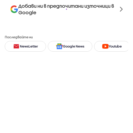
Добави ни в предпочитани източници в
Google
Последвайте ни
NewsLetter
Google News
Youtube