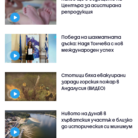
Центъра за асистирана
репродукция
Победа на шахматната
дъска: Надя Тончева с нов
международен успех
Стотици бяха евакуирани
заради горския пожар в
Андалусия (ВИДЕО)
Нивото на Дунав в
хърватския участък е близко
до историческия си минимум