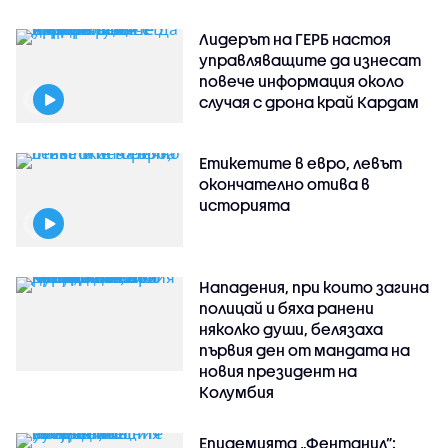
Лидерът на ГЕРБ настоя
управляващите да изнесат
повече информация около
случая с дрона край Кардам
Етикетите в евро, левът
окончателно отива в
историята
Нападения, при които загина
полицай и бяха ранени
няколко души, белязаха
първия ден от мандата на
новия президент на
Колумбия
Епидемията „Фентанил”: