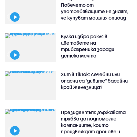
Повечето от
употребяващите не знаят,
че купуват мощния опиоид
Булка избра рокля в
цветовете на
трибагреника заради
детска мечта
Хит в TikTok: Лечебни или
опасни са "дивите" басейни
край Железница?
Президентът: Държавата
трябва да подпомогне
компаниите, които
произвеждат дронове и