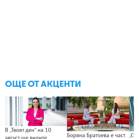
ОЩЕ ОТ АКЦЕНТИ
В „Твоят ден” на 10
Боряна Братоева е част
„Съ
август ще видите