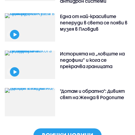
антидрон системи
Една от най-красивите
пеперуди в света се появи в
музея в Пловдив
Историята на „ловците на
педофили” и кога се
прекрачва границата
"Дотам и обратно": Дивият
свят на Женда в Родопите