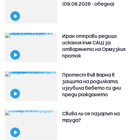
(09.08.2026 - обедна)
Иран отправи редица
искания към САЩ за
отварянето на Ормузкия
проток
Протест във Варна в
защита на родилката,
изгубила бебето си дни
преди раждането
Свива ли се пазарът на
труда?