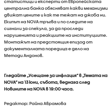
статистици и експерти от Европейската
централна банка обясняват какви механизми
движат цените и как те тежат на джоба ни.
Екипът на NOVA тръгва и по следите на
сигнали за спекула, за да проследи
нарушенията и реакциите на институциите.
Монтажът на предстоящия епизод от
документалната поредица е дело на
Методи Андонов.
Гледайте „Усещане за инфлация“ в „Темата на
NOVA“ на 13 юни, събота, веднага след
Новините на NOVA в 19:00 часа.
Редактор: Райна Аврамова