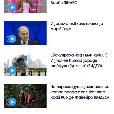
Барби (ВИДЕО)
Израел отхвърли плана за
мир в Газа
Евакуираха над 1 млн. души в
Източен Китай заради
тайфуна "Долфин" (ВИДЕО)
Четирима души загинаха при
катастрофа с хеликоптер
край Рио де Жанейро (ВИДЕО)