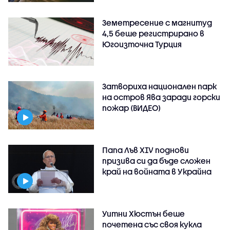
Земетресение с магнитуд
4,5 беше регистрирано в
Югоизточна Турция
Затвориха национален парк
на остров Ява заради горски
пожар (ВИДЕО)
Папа Лъв XIV поднови
призива си да бъде сложен
край на войната в Украйна
Уитни Хюстън беше
почетена със своя кукла