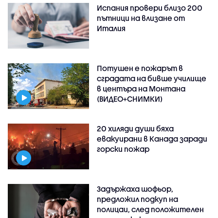
Испания провери близо 200
пътници на влизане от
Италия
Потушен е пожарът в
сградата на бивше училище
в центъра на Монтана
(ВИДЕО+СНИМКИ)
20 хиляди души бяха
евакуирани в Канада заради
горски пожар
Задържаха шофьор,
предложил подкуп на
полицаи, след положителен