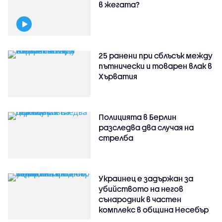
в жегата?
25 ранени при сблъсък между
пътнически и товарен влак в
Хърватия
Полицията в Берлин
разследва два случая на
стрелба
Украинец е задържан за
убийството на негов
сънародник в частен
комплекс в община Несебър