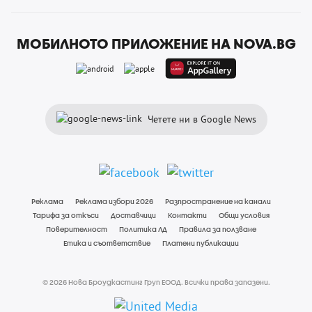
МОБИЛНОТО ПРИЛОЖЕНИЕ НА NOVA.BG
Четете ни в Google News
Реклама
Реклама избори 2026
Разпространение на канали
Тарифа за откъси
Доставчици
Контакти
Общи условия
Поверителност
Политика ЛД
Правила за ползване
Етика и съответствие
Платени публикации
© 2026 Нова Броудкастинг Груп ЕООД. Всички права запазени.