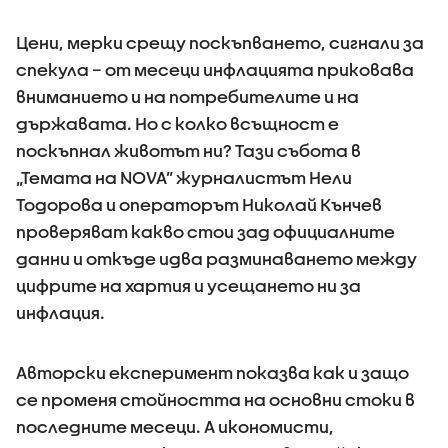
Цени, мерки срещу поскъпването, сигнали за
спекула – от месеци инфлацията приковава
вниманието и на потребителите и на
държавата. Но с колко всъщност е
поскъпнал животът ни? Тази събота в
„Темата на NOVA” журналистът Нели
Тодорова и операторът Николай Кънчев
проверяват какво стои зад официалните
данни и откъде идва разминаването между
цифрите на хартия и усещането ни за
инфлация.
Авторски експеримент показва как и защо
се променя стойността на основни стоки в
последните месеци. А икономисти,