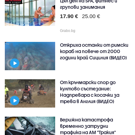
Цял ден на SPA, фитнес и
групови занимания
17.90 €
25.00 €
Grabo.bg
Откриха останки от римски
кораб на повече от 2000
години край Сицилия (ВИДЕО)
От кръчмарски спор до
култово състезание:
Надпревара с косачки за
трева в Англия (ВИДЕО)
Верижна катастрофа
временно затрудни
трафика на АМ "Тракия"