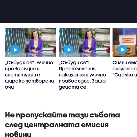
т
„Събуди се“: Улично
„Събуди се“:
Силни емо
правосъдие и
Престъпления,
сигурна с
институции с
наказания и улично
"Сделка и
широко затворени
правосъдие. Защо
очи
децата се
превърнаха в
убийци?
Не пропускайте тази събота
след централната емисия
новини