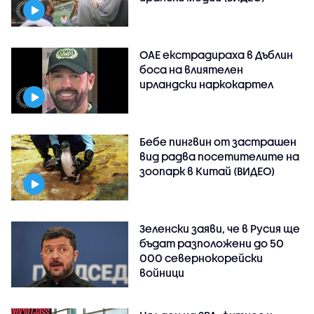
ОАЕ екстрадираха в Дъблин
боса на влиятелен
ирландски наркокартел
Бебе пингвин от застрашен
вид радва посетителите на
зоопарк в Китай (ВИДЕО)
Зеленски заяви, че в Русия ще
бъдат разположени до 50
000 севернокорейски
войници