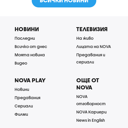
ВСИЧКИ НОВИНИ
НОВИНИ
ТЕЛЕВИЗИЯ
Последни
На живо
Всичко от днес
Лицата на NOVA
Моята новина
Предавания и
сериали
Видео
NOVA PLAY
ОЩЕ ОТ
NOVA
Новини
NOVA
Предавания
отговорност
Сериали
NOVA Кариери
Филми
News in English