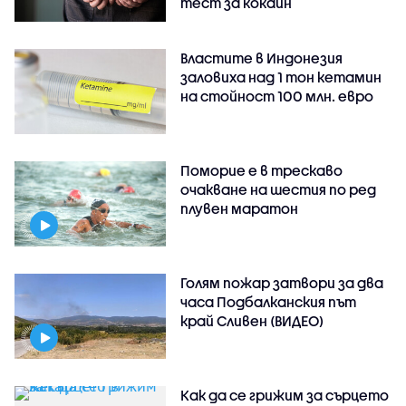
тест за кокаин
Властите в Индонезия
заловиха над 1 тон кетамин
на стойност 100 млн. евро
Поморие е в трескаво
очакване на шестия по ред
плувен маратон
Голям пожар затвори за два
часа Подбалканския път
край Сливен (ВИДЕО)
Как да се грижим за сърцето