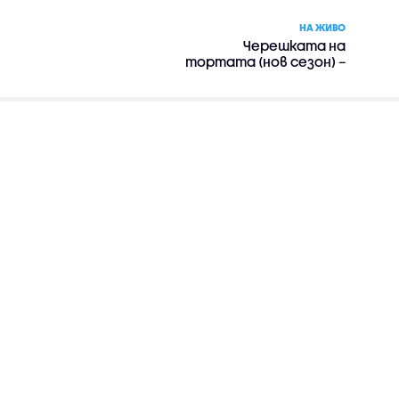
НА ЖИВО
Черешката на
тортата (нов сезон) –
риалити