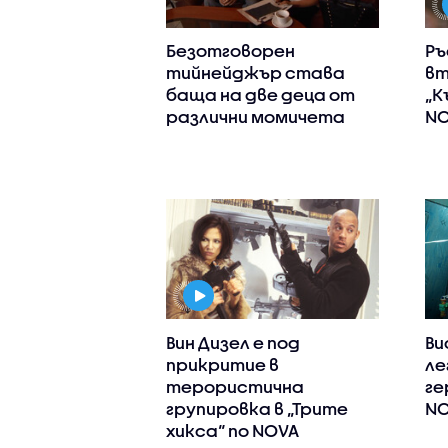
Безотговорен
Ръ
тийнейджър става
вт
баща на две деца от
„К
различни момичета
N
Вин Дизел е под
Ви
прикритие в
ле
терористична
ге
групировка в „Трите
N
хикса“ по NOVA