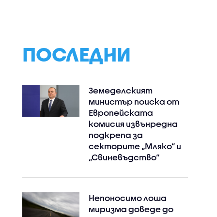
в „Черешката н
тортата“
ПОСЛЕДНИ
Земеделският
министър поиска от
Европейската
комисия извънредна
подкрепа за
секторите „Мляко“ и
„Свиневъдство“
Непоносимо лоша
миризма доведе до