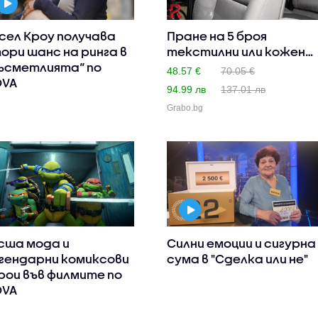
сел Кроу получава
Пране на 5 броя
ори шанс на ринга в
текстилни или кожени
ъсметлията“ по
седалки..
48.57 €
70.05 €
OVA
94.99 лв
137.01 лв
Grabo.bg
сша мода и
Силни емоции и сигурна
гендарни комиксови
сума в "Сделка или не"
рои във филмите по
OVA