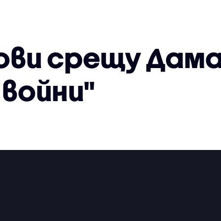
ови срещу Дам
 войни"