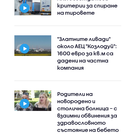
критерии за спиране
на тировете
"Златните ливади"
около АЕЦ "Козлодуй":
1600 евро за кв.м са
дадени на частна
компания
Родители на
новородено и
столична болница – с
взаимни обвинения за
здравословното
състояние на бебето