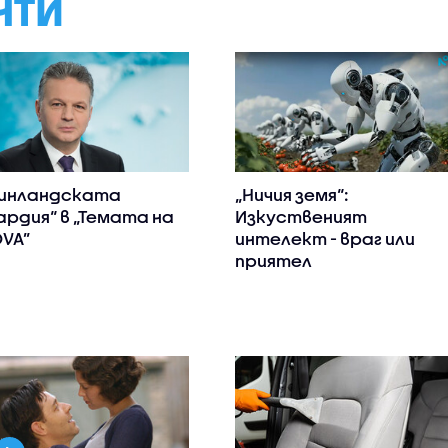
НТИ
инландската
„Ничия земя“:
ардия“ в „Темата на
Изкуственият
VA”
интелект - враг или
приятел