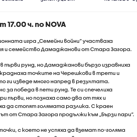
Станимир Гъмов в
не"
„Черешката на
тортата“
 17.00 ч. по NOVA
ионната игра „Семейни войни“ участваха
я и семейство Дамаджанови от Стара Загора.
в първи рунд, но Дамаджанови бързо изравниха
краднаха точките на Черешкови в трети и
о ги изведе много напред в резултата.
 за победа в пети рунд. Те си спечелиха
 първи, но познаха само два от тях и
ха да стопят голямата разлика. С краен
рът от Стара Загора продължи към „Бързи пари“.
очки, с което не успяха да вземат по-голяма