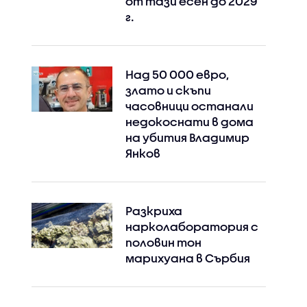
от тази есен до 2029
г.
Над 50 000 евро,
злато и скъпи
часовници останали
недокоснати в дома
на убития Владимир
Янков
Разкриха
нарколаборатория с
половин тон
марихуана в Сърбия