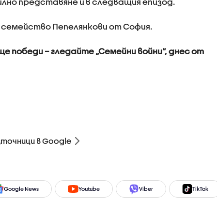
силно представяне и в следващия епизод.
 семейство Пепелянкови от София.
ще победи – гледайте „Семейни войни“, днес от
зточници в Google
Google News
Youtube
Viber
TikTok