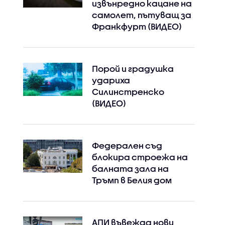
извънредно кацане на
самолет, пътуващ за
Франкфурт (ВИДЕО)
Порой и градушка
удариха
Силинстренско
(ВИДЕО)
Федерален съд
блокира строежа на
балната зала на
Тръмп в Белия дом
Instagram
Facebook
АПИ въвежда нови