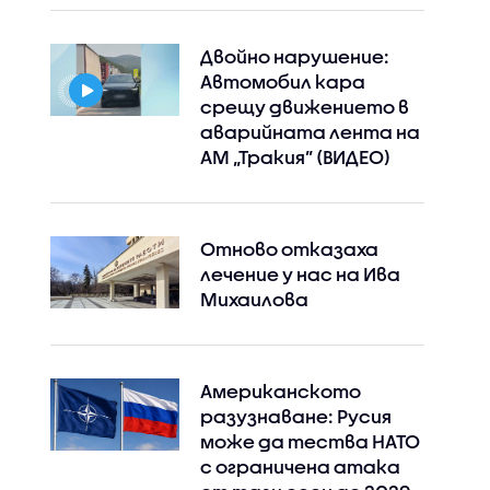
Двойно нарушение:
Автомобил кара
срещу движението в
аварийната лента на
АМ „Тракия” (ВИДЕО)
Отново отказаха
лечение у нас на Ива
Михаилова
Американското
разузнаване: Русия
може да тества НАТО
с ограничена атака