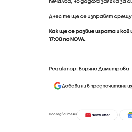
печалба, но дадоха заявка за 
Днес те ще се изправят срещу
Как ще се развие играта и кой 
17:00 по NOVA.
Редактор: Боряна Димитрова
Добави ни в предпочитани и
Последвайте ни
NewsLetter