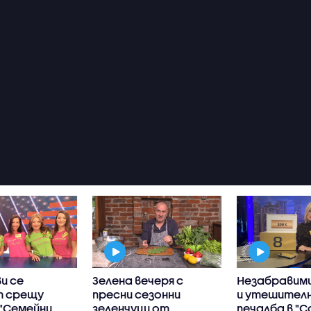
и се
Зелена вечеря с
Незабравими
т срещу
пресни сезонни
и утешител
 "Семейни
зеленчуци от
печалба в "С