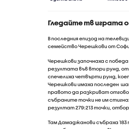
войни"
Гледайте тв играта от
В последния епизод на телевиз
семейство Черешкови от Софи
Черешкови започнаха с победа 
резултата във втори рунд, от
спечелиха четвърти рунд, коет
Черешкови имаха последен шанс
правото да разкриват отговори
събраните точки не им стигна
резултат 279:213 точки, отбо
Там Дамаджанови събраха 183 т