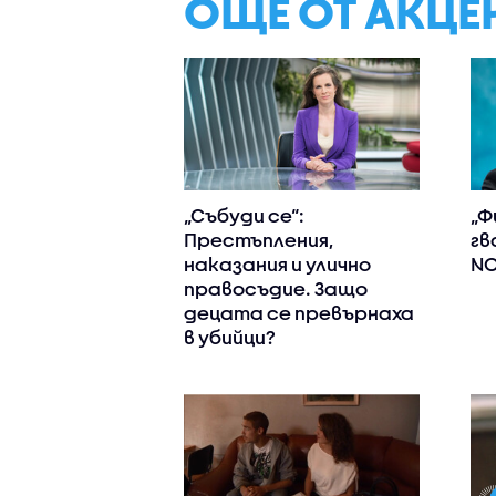
ОЩЕ ОТ АКЦЕ
„Събуди се“:
„Ф
Престъпления,
гв
наказания и улично
NO
правосъдие. Защо
децата се превърнаха
в убийци?