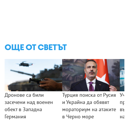
ОЩЕ ОТ СВЕТЪТ
Дронове са били
Турция поиска от Русия
Уче
засечени над военен
и Украйна да обявят
пре
обект в Западна
мораториум на атаките
във
Германия
в Черно море
на 