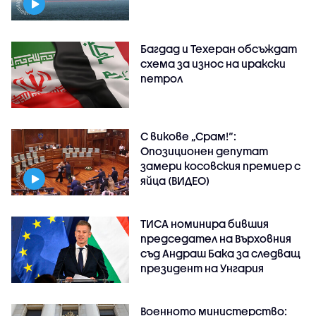
Багдад и Техеран обсъждат
схема за износ на иракски
петрол
С викове „Срам!“:
Опозиционен депутат
замери косовския премиер с
яйца (ВИДЕО)
ТИСА номинира бившия
председател на Върховния
съд Андраш Бака за следващ
президент на Унгария
Военното министерство: