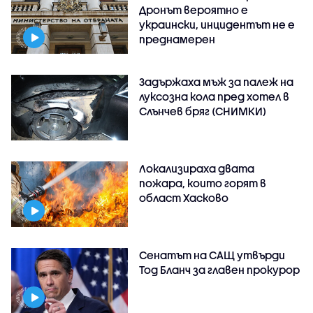
Дронът вероятно е
украински, инцидентът не е
преднамерен
Задържаха мъж за палеж на
луксозна кола пред хотел в
Слънчев бряг (СНИМКИ)
Локализираха двата
пожара, които горят в
област Хасково
Сенатът на САЩ утвърди
Тод Бланч за главен прокурор