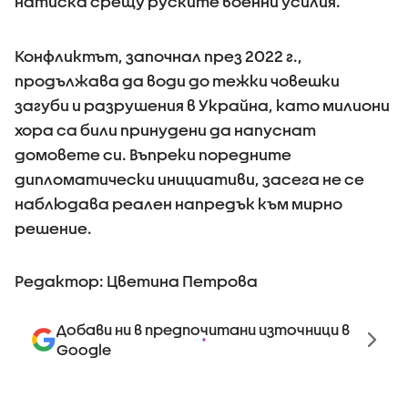
натиска срещу руските военни усилия.
Конфликтът, започнал през 2022 г.,
продължава да води до тежки човешки
загуби и разрушения в Украйна, като милиони
хора са били принудени да напуснат
домовете си. Въпреки поредните
дипломатически инициативи, засега не се
наблюдава реален напредък към мирно
решение.
Редактор: Цветина Петрова
Добави ни в предпочитани източници в
Google