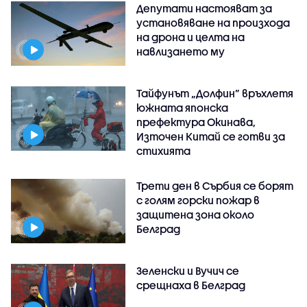
Депутати настояват за
установяване на произхода
на дрона и целта на
навлизането му
Тайфунът „Долфин” връхлетя
южната японска
префектура Окинава,
Източен Китай се готви за
стихията
Трети ден в Сърбия се борят
с голям горски пожар в
защитена зона около
Белград
Зеленски и Вучич се
срещнаха в Белград