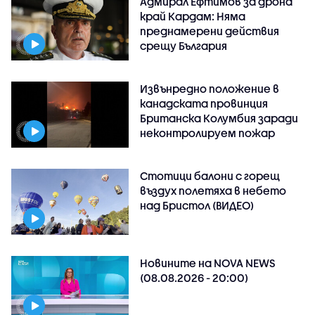
Адмирал Ефтимов за дрона
край Кардам: Няма
преднамерени действия
срещу България
Извънредно положение в
канадската провинция
Британска Колумбия заради
неконтролируем пожар
Стотици балони с горещ
въздух полетяха в небето
над Бристол (ВИДЕО)
Новините на NOVA NEWS
(08.08.2026 - 20:00)