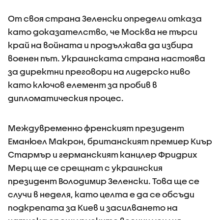
От своя страна Зеленски определи отказа
като доказателство, че Москва не търси
край на войната и продължава да избира
военен път. Украинската страна настоява
за директни преговори на лидерско ниво
като ключов елемент за пробив в
дипломатическия процес.
Междувременно френският президент
Еманюел Макрон, британският премиер Киър
Стармър и германският канцлер Фридрих
Мерц ще се срещнат с украинския
президент Володимир Зеленски. Това ще се
случи в неделя, като целта е да се обсъди
подкрепата за Киев и засилването на