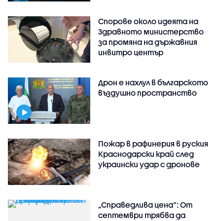
Спорове около идеята на
Здравното министерство
за промяна на държавния
инвитро център
Дрон е нахлул в българското
въздушно пространство
Пожар в рафинерия в руския
Краснодарски край след
украински удар с дронове
„Справедлива цена“: От
септември трябва да