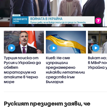
Турция поиска от
Киев: Не сме
Викат на
Русия и Украйна да
изпращали
в МВнР по
обявят
преднамерено
Украйна у
мораториум на
никакви летателни
атаките в Черно
средства към
море
България
Руският президент заяви, че