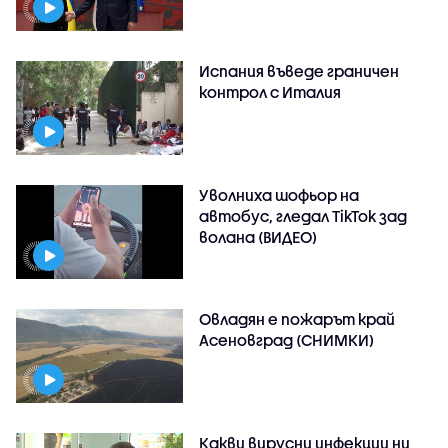
Испания въведе граничен
контрол с Италия
Уволниха шофьор на
автобус, гледал TikTok зад
волана (ВИДЕО)
Овладян е пожарът край
Асеновград (СНИМКИ)
Какви вирусни инфекции ни