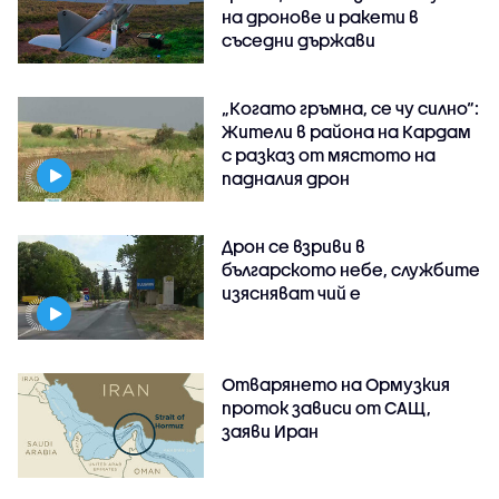
на дронове и ракети в
съседни държави
„Когато гръмна, се чу силно“:
Жители в района на Кардам
с разказ от мястото на
падналия дрон
Дрон се взриви в
българското небе, службите
изясняват чий е
Отварянето на Ормузкия
проток зависи от САЩ,
заяви Иран