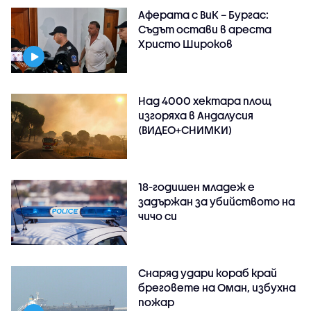
Аферата с ВиК – Бургас:
Съдът остави в ареста
Христо Широков
Над 4000 хектара площ
изгоряха в Андалусия
(ВИДЕО+СНИМКИ)
18-годишен младеж е
задържан за убийството на
чичо си
Снаряд удари кораб край
бреговете на Оман, избухна
пожар