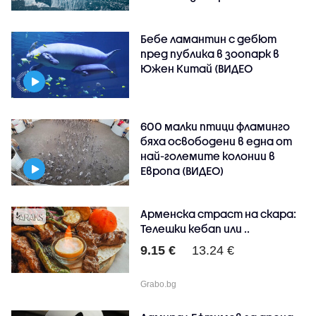
Бебе ламантин с дебют
пред публика в зоопарк в
Южен Китай (ВИДЕО
600 малки птици фламинго
бяха освободени в една от
най-големите колонии в
Европа (ВИДЕО)
Арменска страст на скара:
Телешки кебап или ..
9.15 €
13.24 €
Grabo.bg