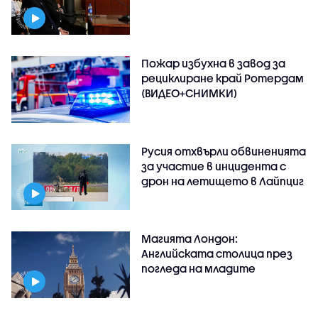
Пожар избухна в завод за
рециклиране край Ротердам
(ВИДЕО+СНИМКИ)
Русия отхвърли обвиненията
за участие в инцидента с
дрон на летището в Лайпциг
Магията Лондон:
Английската столица през
погледа на младите