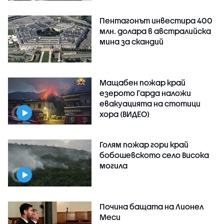
Пентагонът инвестира 400
млн. долара в австралийска
мина за скандий
Мащабен пожар край
езерото Гарда наложи
евакуацията на стотици
хора (ВИДЕО)
Голям пожар гори край
бобошевското село Висока
могила
Почина бащата на Лионел
Меси