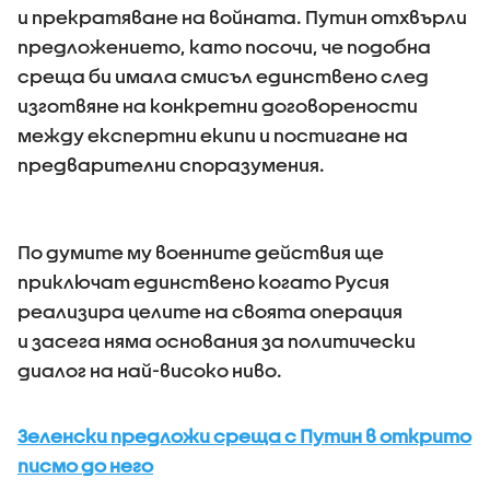
и прекратяване на войната. Путин отхвърли
предложението, като посочи, че подобна
среща би имала смисъл единствено след
изготвяне на конкретни договорености
между експертни екипи и постигане на
предварителни споразумения.
По думите му военните действия ще
приключат единствено когато Русия
реализира целите на своята операция
и засега няма основания за политически
диалог на най-високо ниво.
Зеленски предложи среща с Путин в открито
писмо до него