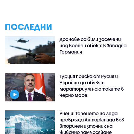
ПОСЛЕДНИ
Дронове са били засечени
над военен обект в Западна
Германия
Турция поиска от Русия и
Украйна да обявят
мораториум на атаките в
Черно море
Учени: Топенето на леда
превръща Антарктида във
вторичен източник на
живачно замърсяване