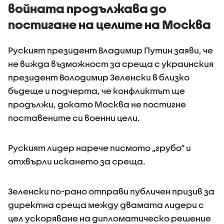
войната продължава до
постигане на целите на Москва
Руският президент Владимир Путин заяви, че
не вижда възможност за среща с украинския
президент Володимир Зеленски в близко
бъдеще и подчерта, че конфликтът ще
продължи, докато Москва не постигне
поставените си военни цели.
Руският лидер нарече писмото „грубо“ и
отхвърли искането за среща.
Зеленски по-рано отправи публичен призив за
директна среща между двамата лидери с
цел ускоряване на дипломатическо решение