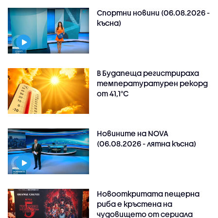
Спортни новини (06.08.2026 -
късна)
В Будапеща регистрираха
температуратурен рекорд
от 41,1°C
Новините на NOVA
(06.08.2026 - лятна късна)
Новооткритата пещерна
риба е кръстена на
чудовището от сериала