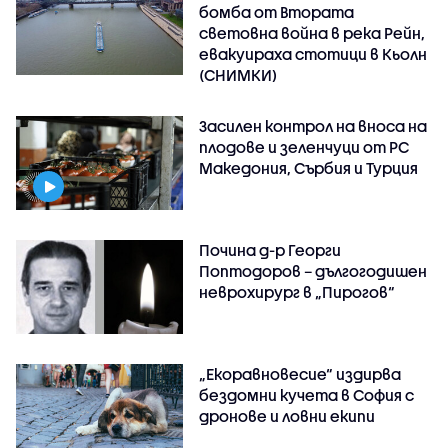
бомба от Втората
световна война в река Рейн,
евакуираха стотици в Кьолн
(СНИМКИ)
Засилен контрол на вноса на
плодове и зеленчуци от РС
Македония, Сърбия и Турция
Почина д-р Георги
Поптодоров – дългогодишен
неврохирург в „Пирогов“
„Екоравновесие“ издирва
бездомни кучета в София с
дронове и ловни екипи