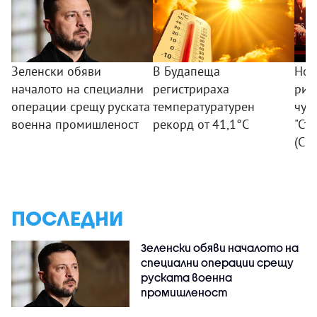
Зеленски обяви
В Будапеща
Нов
началото на специални
регистрираха
риб
операции срещу руската
температуратурен
чуд
военна промишленост
рекорд от 41,1°C
"Ст
(СН
ПОСЛЕДНИ
Зеленски обяви началото на
специални операции срещу
руската военна
промишленост