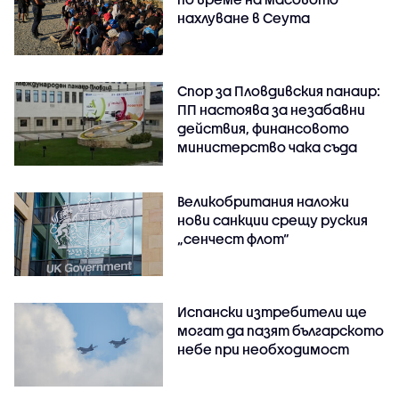
нахлуване в Сеута
Спор за Пловдивския панаир:
ПП настоява за незабавни
действия, финансовото
министерство чака съда
Великобритания наложи
нови санкции срещу руския
„сенчест флот“
Испански изтребители ще
могат да пазят българското
небе при необходимост