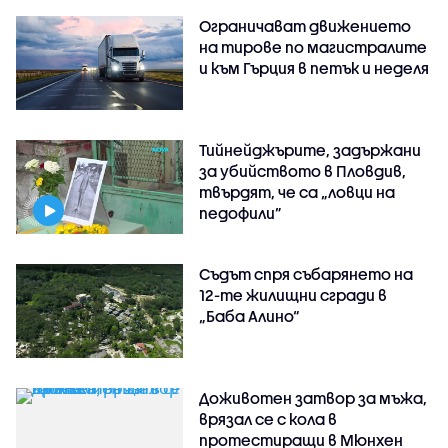
Ограничават движението
на тирове по магистралите
и към Гърция в петък и неделя
Тийнейджърите, задържани
за убийството в Пловдив,
твърдят, че са „ловци на
педофили”
Съдът спря събарянето на
12-те жилищни сгради в
„Баба Алино“
Доживотен затвор за мъжа,
врязал се с кола в
протестиращи в Мюнхен