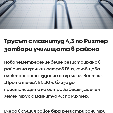
Трусът с магнитуд 4,3 по Рихтер
затвори училищата в района
Ново земетресение беше регистрирано в
района на гръцкия остров Евия, съобщава
електронното издание на гръцкия вестник
„Прото тема”. В 5:30 ч. близо до
пристанището на острова беше засечен
земен трус с магнитуд 4,3 по Рихтер.
Вчера в същия район бяха регистрирани три