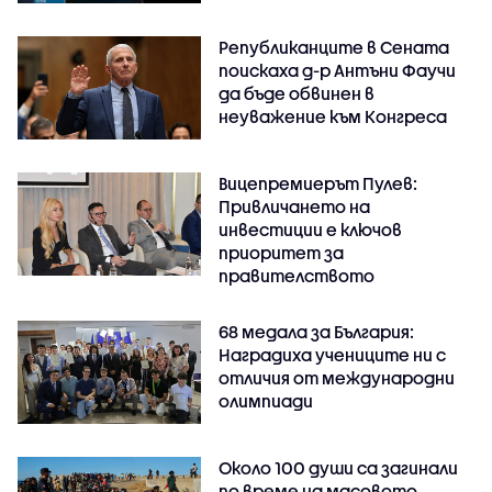
Републиканците в Сената
поискаха д-р Антъни Фаучи
да бъде обвинен в
неуважение към Конгреса
Вицепремиерът Пулев:
Привличането на
инвестиции е ключов
приоритет за
правителството
68 медала за България:
Наградиха учениците ни с
отличия от международни
олимпиади
Около 100 души са загинали
по време на масовото