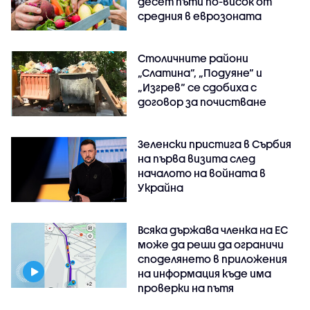
десет пъти по-висок от
средния в еврозоната
Столичните райони
„Слатина“, „Подуяне“ и
„Изгрев“ се сдобиха с
договор за почистване
Зеленски пристига в Сърбия
на първа визита след
началото на войната в
Украйна
Всяка държава членка на ЕС
може да реши да ограничи
споделянето в приложения
на информация къде има
проверки на пътя