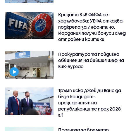
Кризата във ФИФА се
задълбочава: УЕФА отказва
подкрепа за Инфантино,
Йордания получи бонуси след
отправени критики
Прокуратурата повдигна
обвинения на бившия шеф на
ВиК-Бургас
Тръмп иска Джей Ди Ванс да
бъде кандидат-
президентът на
републиканците през 2028
г.?
Прогноза за времето