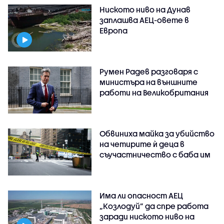
Ниското ниво на Дунав
заплашва АЕЦ-овете в
Европа
Румен Радев разговаря с
министъра на външните
работи на Великобритания
Обвиниха майка за убийство
на четирите ѝ деца в
съучастничество с баба им
Има ли опасност АЕЦ
„Козлодуй” да спре работа
заради ниското ниво на