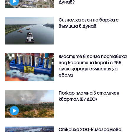
Дунав?
Сигнал за огън на баржа с
въглища в Дунав
Властите в Конго поставиха
под карантина кораб с 255
души заради съмнения за
ебола
Пожар пламна в столичен
квартал (ВИДЕО)
Откриха 200-килограмова