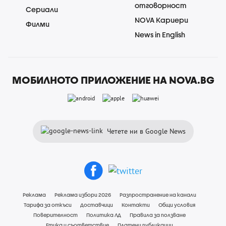
отговорност
Сериали
NOVA Кариери
Филми
News in English
МОБИЛНОТО ПРИЛОЖЕНИЕ НА NOVA.BG
Четете ни в Google News
Реклама
Реклама избори 2026
Разпространение на канали
Тарифа за откъси
Доставчици
Контакти
Общи условия
Поверителност
Политика ЛД
Правила за ползване
Етика и съответствие
Платени публикации