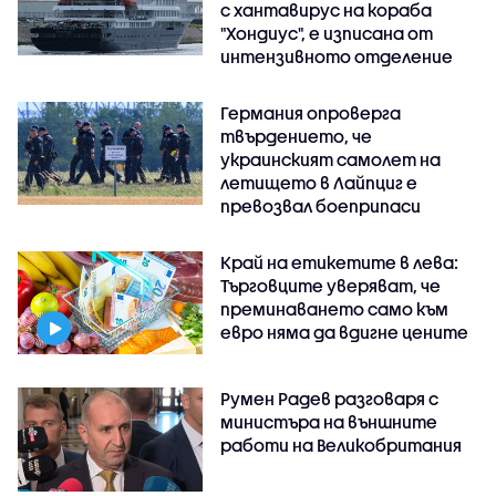
с хантавирус на кораба
"Хондиус", е изписана от
интензивното отделение
Германия опроверга
твърдението, че
украинският самолет на
летището в Лайпциг е
превозвал боеприпаси
Край на етикетите в лева:
Търговците уверяват, че
преминаването само към
евро няма да вдигне цените
Румен Радев разговаря с
министъра на външните
работи на Великобритания