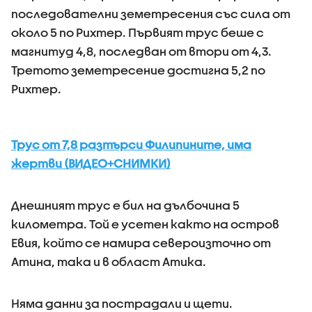
последователни земетресения със сила от
около 5 по Рихтер. Първият трус беше с
магнитуд 4,8, последван от втори от 4,3.
Третото земетресение достигна 5,2 по
Рихтер.
Трус от 7,8 разтърси Филипините, има
жертви (ВИДЕО+СНИМКИ)
Днешният трус е бил на дълбочина 5
километра. Той е усетен както на остров
Евия, който се намира североизточно от
Атина, така и в област Атика.
Няма данни за пострадали и щети.