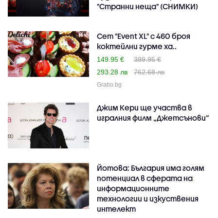
"Странни неща" (СНИМКИ)
Сет "Event XL" с 460 броя
коктейлни гурме ха..
149.95 €
389.95 €
293.28 лв
762.68 лв
Grabo.bg
Джим Кери ще участва в
игралния филм „Джетсънови“
Йотова: България има голям
потенциал в сферата на
информационните
технологии и изкуствения
интелект