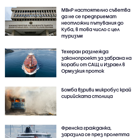
МВнР настоятелно съветва
да не се предприемат
неотложни пътувания до
Куба, в това число с цел
туризъм
Техеран разглежда
законопроект за забрана на
кораби от САЩ и Израел в
Ормузкия проток
Бомба взриви микробус край
сирийската столица
Френска гражданка,
заразила се през пролетта