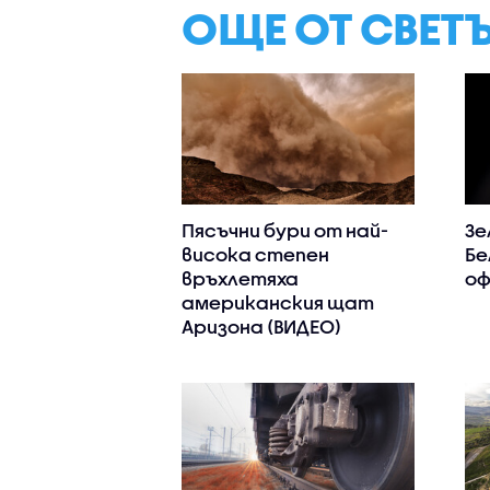
ОЩЕ ОТ СВЕТ
Пясъчни бури от най-
Зе
висока степен
Бе
връхлетяха
оф
американския щат
Аризона (ВИДЕО)