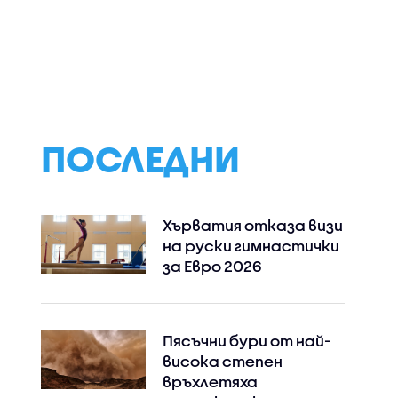
ПОСЛЕДНИ
Хърватия отказа визи
на руски гимнастички
за Евро 2026
Пясъчни бури от най-
висока степен
връхлетяха