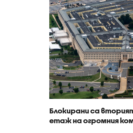
Блокирани са втория
етаж на огромния ко