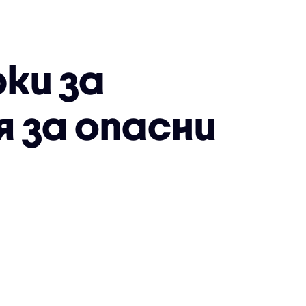
рки за
 за опасни