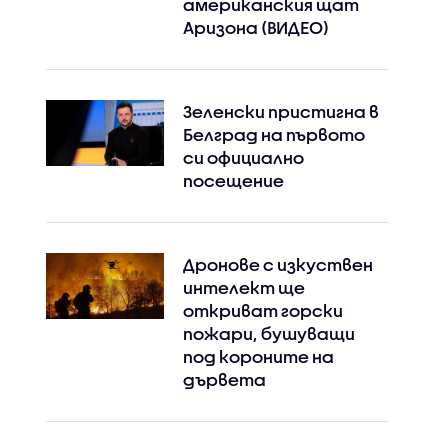
американския щат
Аризона (ВИДЕО)
Зеленски пристигна в
Белград на първото
си официално
посещение
Дронове с изкуствен
интелект ще
откриват горски
пожари, бушуващи
под короните на
дървета