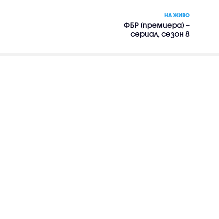
НА ЖИВО
ФБР (премиера) –
сериал, сезон 8