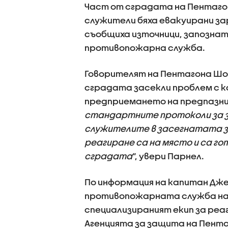
Част от сградата на Пентагон
служители бяха евакуирани за
съобщиха източници, запознат
противопожарна служба.
Говорителят на Пентагона Шон
сградата засекли проблем с к
предприемането на предпазни
стандартните протоколи за 
служителите в засегнатата з
реагиране са на място и са г
сградата
“, увери Парнел.
По информация на капитан Дже
противопожарната служба на 
специализираният екип за реа
Агенцията за защита на Пент