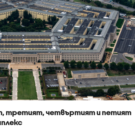
т, третият, четвъртият и петият
мплекс