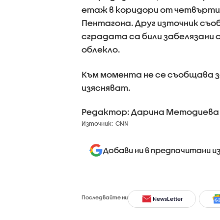
етаж в коридори от четвърти 
Пентагона. Друг източник съо
сградата са били забелязани 
облекло.
Към момента не се съобщава з
изясняват.
Редактор: Дарина Методиева
Източник:
CNN
Добави ни в предпочитани и
Последвайте ни
NewsLetter