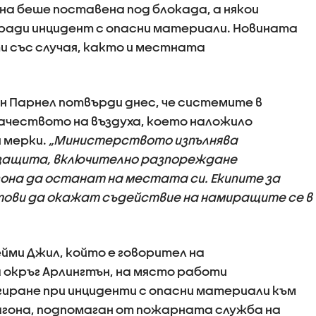
а беше поставена под блокада, а някои
ради инцидент с опасни материали. Новината
и със случая, както и местната
 Парнел потвърди днес, че системите в
ачеството на въздуха, което наложило
 мерки.
„Министерството изпълнява
защита, включително разпореждане
она да останат на местата си. Екипите за
отови да окажат съдействие на намиращите се в
йми Джил, който е говорител на
окръг Арлингтън, на място работи
гиране при инциденти с опасни материали към
агона, подпомаган от пожарната служба на