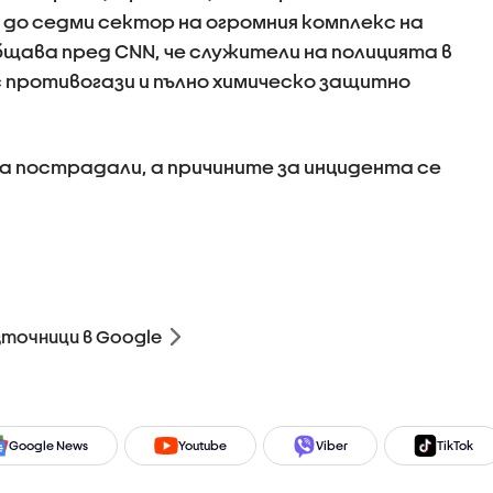
до седми сектор на огромния комплекс на
бщава пред CNN, че служители на полицията в
с противогази и пълно химическо защитно
а пострадали, а причините за инцидента се
зточници в Google
Google News
Youtube
Viber
TikTok