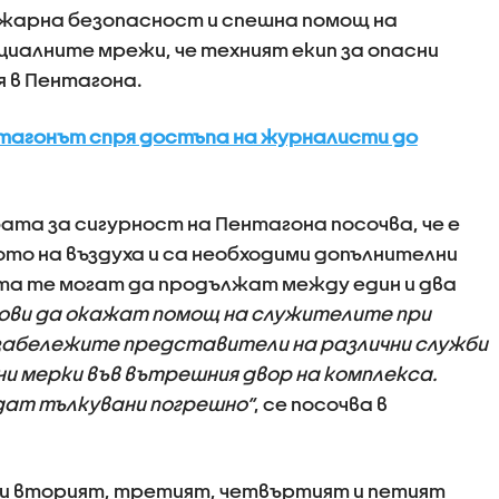
ожарна безопасност и спешна помощ на
циалните мрежи, че техният екип за опасни
 в Пентагона.
агонът спря достъпа на журналисти до
та за сигурност на Пентагона посочва, че е
то на въздуха и са необходими допълнителни
та те могат да продължат между един и два
тови да окажат помощ на служителите при
 забележите представители на различни служби
и мерки във вътрешния двор на комплекса.
дат тълкувани погрешно“
, се посочва в
ни вторият, третият, четвъртият и петият