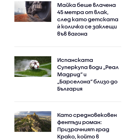
Майка беше влачена
45 метра от влак,
след като детската
ѝ количка се заклещи
във вагона
Испанската
Суперкупа води „Реал
Мадрид“ и
„Барселона“ близо до
България
Като средновековен
фентъзи роман:
Instagram
Facebook
Призрачният град
Крако, който в