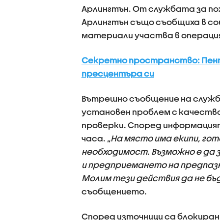
Арлингтън. От службата за п
Арлингтън също съобщиха в со
материали участва в операция
Секретно пространство: Пент
пресцентъра си
Вътрешно съобщение на служба
установен проблем с качество
проверки. Според информация
часа. „
На място има екипи, го
необходимост. Възможно е да
и предприемането на предпазн
Молим тези действия да не бъ
съобщението.
Според източници са блокира