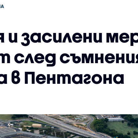
НА
 и засилени ме
т след съмнения
 в Пентагона