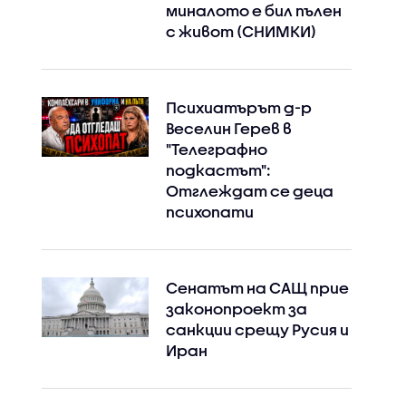
миналото е бил пълен
с живот (СНИМКИ)
Психиатърът д-р
Веселин Герев в
"Телеграфно
подкастът":
Отглеждат се деца
психопати
Сенатът на САЩ прие
законопроект за
санкции срещу Русия и
Иран