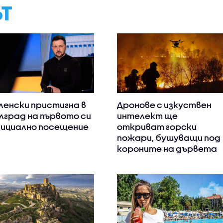
ЪТ
ленски пристигна в
Дронове с изкуствен
лград на първото си
интелект ще
ициално посещение
откриват горски
пожари, бушуващи под
короните на дървета