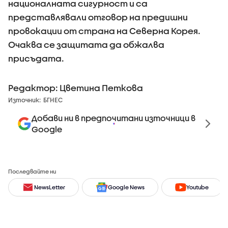
националната сигурност и са
представлявали отговор на предишни
провокации от страна на Северна Корея.
Очаква се защитата да обжалва
присъдата.
Редактор: Цветина Петкова
Източник:
БГНЕС
Добави ни в предпочитани източници в
Google
Последвайте ни
NewsLetter
Google News
Youtube