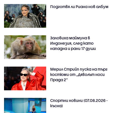
Подготвя ли Риана нов албум
Заловиха маймуна в
Индонезия, след като
нападна и рани 17 души
Мерил Стрийп пуска на търг
костюми от „Дяволът носи
Прада 2“
Спортни новини (07.08.2026 -
късна)