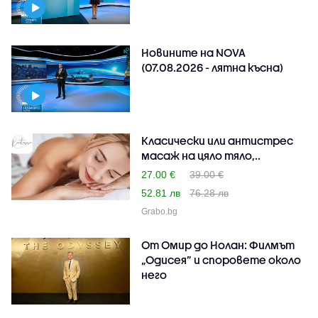
Новините на NOVA
(07.08.2026 - лятна късна)
Класически или антистрес
масаж на цяло тяло,..
27.00 €
39.00 €
52.81 лв
76.28 лв
Grabo.bg
От Омир до Нолан: Филмът
„Одисея” и споровете около
него