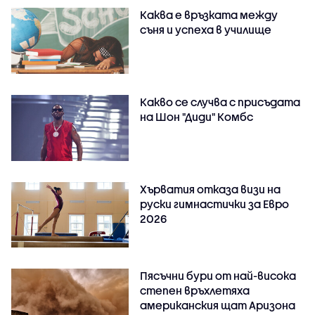
Каква е връзката между
съня и успеха в училище
Какво се случва с присъдата
на Шон "Диди" Комбс
Хърватия отказа визи на
руски гимнастички за Евро
2026
Пясъчни бури от най-висока
степен връхлетяха
американския щат Аризона