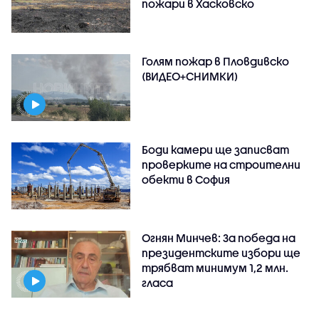
пожари в Хасковско
Голям пожар в Пловдивско
(ВИДЕО+СНИМКИ)
Боди камери ще записват
проверките на строителни
обекти в София
Огнян Минчев: За победа на
президентските избори ще
трябват минимум 1,2 млн.
гласа