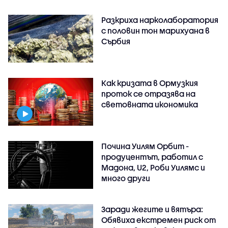
Разкриха нарколаборатория
с половин тон марихуана в
Сърбия
Как кризата в Ормузкия
проток се отразява на
световната икономика
Почина Уилям Орбит -
продуцентът, работил с
Мадона, U2, Роби Уилямс и
много други
Заради жегите и вятъра:
Обявиха екстремен риск от