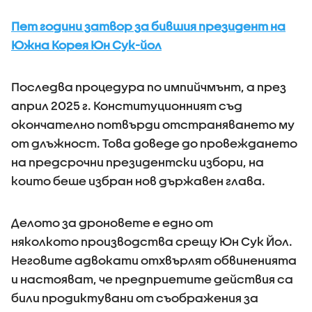
Пет години затвор за бившия президент на
Южна Корея Юн Сук-йол
Последва процедура по импийчмънт, а през
април 2025 г. Конституционният съд
окончателно потвърди отстраняването му
от длъжност. Това доведе до провеждането
на предсрочни президентски избори, на
които беше избран нов държавен глава.
Делото за дроновете е едно от
няколкото производства срещу Юн Сук Йол.
Неговите адвокати отхвърлят обвиненията
и настояват, че предприетите действия са
били продиктувани от съображения за