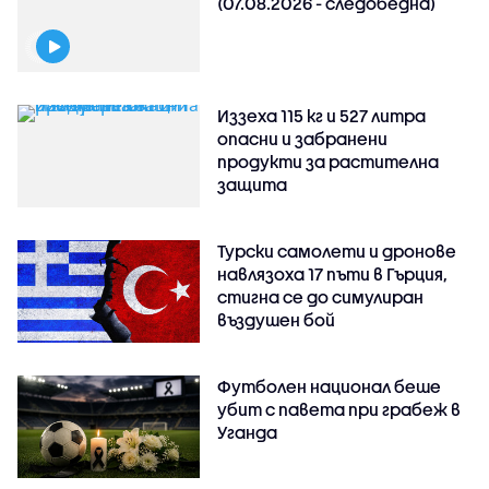
(07.08.2026 - следобедна)
Иззеха 115 кг и 527 литра
опасни и забранени
продукти за растителна
защита
Турски самолети и дронове
навлязоха 17 пъти в Гърция,
стигна се до симулиран
въздушен бой
Футболен национал беше
убит с павета при грабеж в
Уганда