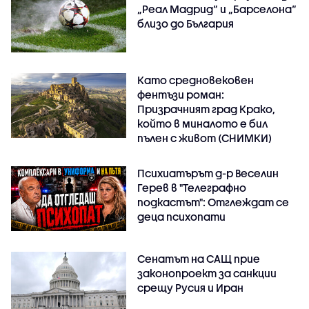
„Реал Мадрид“ и „Барселона“
близо до България
Като средновековен
фентъзи роман:
Призрачният град Крако,
който в миналото е бил
пълен с живот (СНИМКИ)
Психиатърът д-р Веселин
Герев в "Телеграфно
подкастът": Отглеждат се
деца психопати
Сенатът на САЩ прие
законопроект за санкции
срещу Русия и Иран