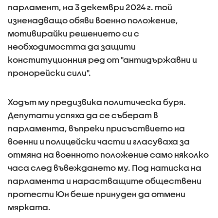
парламент, на 3 декември 2024 г. той
изненадващо обяви военно положение,
мотивирайки решението си с
необходимостта да защити
конституционния ред от "антидържавни и
пронорейски сили".
Ходът му предизвика политическа буря.
Депутати успяха да се съберат в
парламента, въпреки присъствието на
военни и полицейски части и гласуваха за
отмяна на военното положение само няколко
часа след въвеждането му. Под натиска на
парламента и нарастващите обществени
протести Юн беше принуден да отмени
мярката.