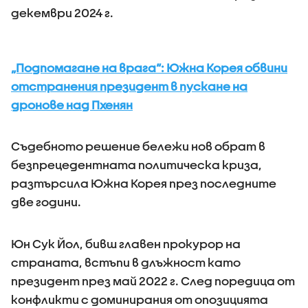
декември 2024 г.
„Подпомагане на врага“: Южна Корея обвини
отстранения президент в пускане на
дронове над Пхенян
Съдебното решение бележи нов обрат в
безпрецедентната политическа криза,
разтърсила Южна Корея през последните
две години.
Юн Сук Йол, бивш главен прокурор на
страната, встъпи в длъжност като
президент през май 2022 г. След поредица от
конфликти с доминирания от опозицията