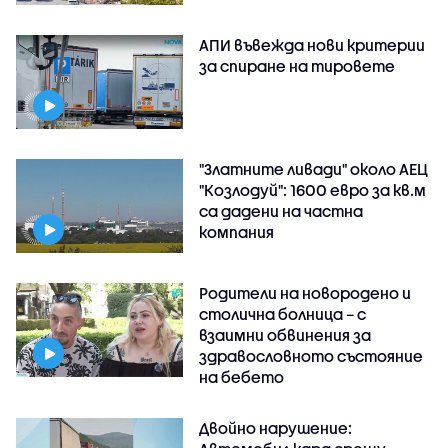
АПИ въвежда нови критерии
за спиране на тировете
"Златните ливади" около АЕЦ
"Козлодуй": 1600 евро за кв.м
са дадени на частна
компания
Родители на новородено и
столична болница – с
взаимни обвинения за
здравословното състояние
на бебето
Двойно нарушение: