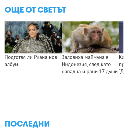
ОЩЕ ОТ СВЕТЪТ
Подготвя ли Риана нов
Заловиха маймуна в
Как
албум
Индонезия, след като
при
нападна и рани 17 души
"Ди
ПОСЛЕДНИ