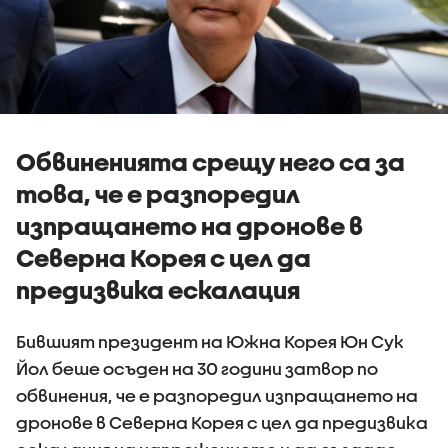
Обвиненията срещу него са за
това, че е разпоредил
изпращането на дронове в
Северна Корея с цел да
предизвика ескалация
Бившият президент на Южна Корея Юн Сук
Йол беше осъден на 30 години затвор по
обвинения, че е разпоредил изпращането на
дронове в Северна Корея с цел да предизвика