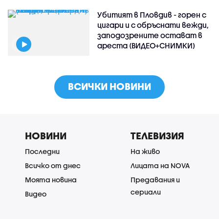
Убитият в Пловдив - горен с
цигари и с обръснати вежди,
заподозрените остават в
ареста (ВИДЕО+СНИМКИ)
ВСИЧКИ НОВИНИ
НОВИНИ
ТЕЛЕВИЗИЯ
Последни
На живо
Всичко от днес
Лицата на NOVA
Моята новина
Предавания и
сериали
Видео