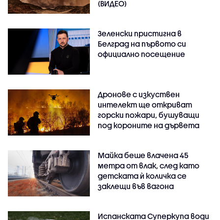
(ВИДЕО)
Зеленски пристигна в
Белград на първото си
официално посещение
Дронове с изкуствен
интелект ще откриват
горски пожари, бушуващи
под короните на дървета
Майка беше влачена 45
метра от влак, след като
детската ѝ количка се
заклещи във вагона
Испанската Суперкупа води