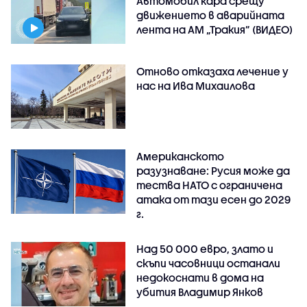
Автомобил кара срещу
движението в аварийната
лента на АМ „Тракия” (ВИДЕО)
Отново отказаха лечение у
нас на Ива Михаилова
Американското
разузнаване: Русия може да
тества НАТО с ограничена
атака от тази есен до 2029
г.
Над 50 000 евро, злато и
скъпи часовници останали
недокоснати в дома на
убития Владимир Янков