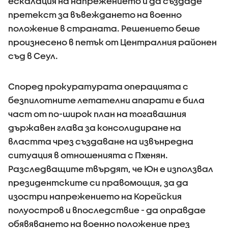
ескалация на напрежението и да създаде
претекст за въвеждането на военно
положение в страната. Решението беше
произнесено в петък от Централния районен
съд в Сеул.
Според прокуратурата операцията с
безпилотните летателни апарати е била
част от по-широк план на тогавашния
държавен глава за консолидиране на
властта чрез създаване на извънредна
ситуация в отношенията с Пхенян.
Разследващите твърдят, че Юн е използвал
президентските си правомощия, за да
изостри напрежението на Корейския
полуостров и впоследствие - да оправдае
обявяването на военно положение през