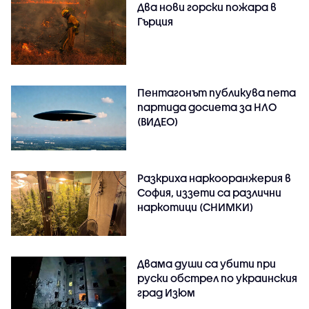
Два нови горски пожара в
Гърция
Пентагонът публикува пета
партида досиета за НЛО
(ВИДЕО)
Разкриха наркооранжерия в
София, иззети са различни
наркотици (СНИМКИ)
Двама души са убити при
руски обстрeл по украинския
град Изюм