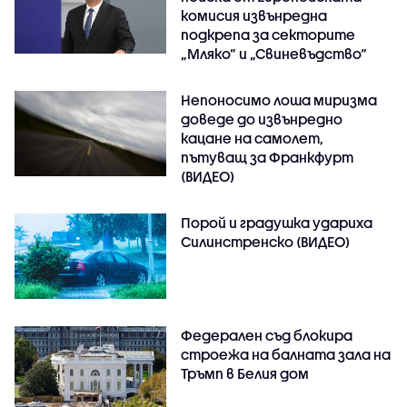
комисия извънредна
подкрепа за секторите
„Мляко“ и „Свиневъдство“
Непоносимо лоша миризма
доведе до извънредно
кацане на самолет,
пътуващ за Франкфурт
(ВИДЕО)
Порой и градушка удариха
Силинстренско (ВИДЕО)
Федерален съд блокира
строежа на балната зала на
Тръмп в Белия дом