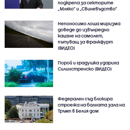
подкрепа за секторите
„Мляко“ и „Свиневъдство“
Непоносимо лоша миризма
доведе до извънредно
кацане на самолет,
пътуващ за Франкфурт
(ВИДЕО)
Порой и градушка удариха
Силинстренско (ВИДЕО)
Федерален съд блокира
строежа на балната зала на
Тръмп в Белия дом