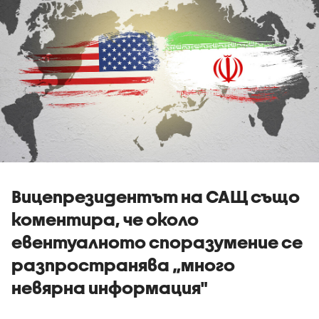
Вицепрезидентът на САЩ също
коментира, че около
евентуалното споразумение се
разпространява „много
невярна информация"