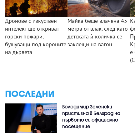
Дронове с изкуствен
Майка беше влачена 45
Кат
интелект ще откриват
метра от влак, след като
фен
горски пожари,
детската ѝ количка се
При
бушуващи под короните
заклещи на вагон
Кра
на дървета
е б
(СН
ПОСЛЕДНИ
Володимир Зеленски
пристигна в Белград на
първото си официално
посещение