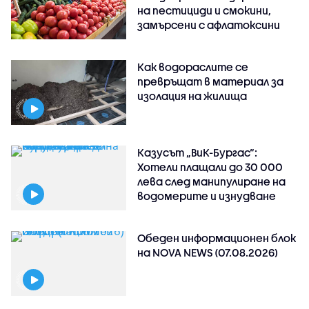
на пестициди и смокини,
замърсени с афлатоксини
Как водораслите се
превръщат в материал за
изолация на жилища
Казусът „ВиК-Бургас“:
Хотели плащали до 30 000
лева след манипулиране на
водомерите и изнудване
Обеден информационен блок
на NOVA NEWS (07.08.2026)