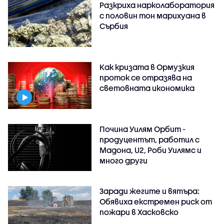
Разкриха нарколаборатория
с половин тон марихуана в
Сърбия
Как кризата в Ормузкия
проток се отразява на
световната икономика
Почина Уилям Орбит -
продуцентът, работил с
Мадона, U2, Роби Уилямс и
много други
Заради жегите и вятъра:
Обявиха екстремен риск от
пожари в Хасковско