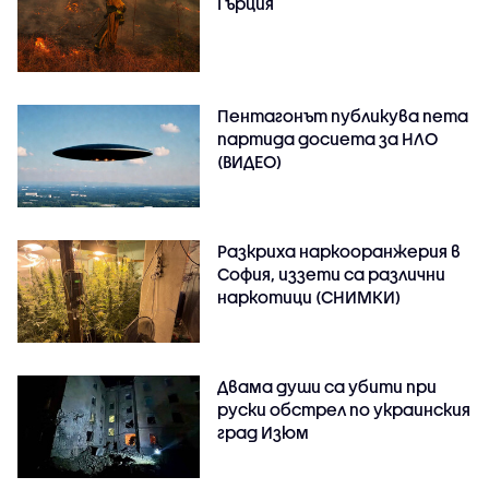
Гърция
Пентагонът публикува пета
партида досиета за НЛО
(ВИДЕО)
Разкриха наркооранжерия в
София, иззети са различни
наркотици (СНИМКИ)
Двама души са убити при
руски обстрeл по украинския
град Изюм