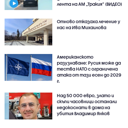
лента на АМ „Тракия” (ВИДЕО)
Отново отказаха лечение у
нас на Ива Михаилова
Американското
разузнаване: Русия може да
тества НАТО с ограничена
атака от тази есен до 2029
г.
Над 50 000 евро, злато и
скъпи часовници останали
недокоснати в дома на
убития Владимир Янков