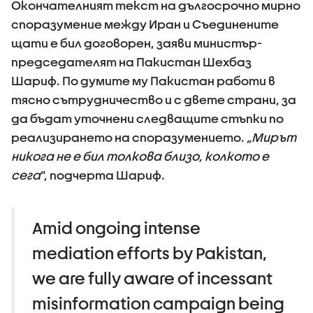
Окончателният текст на дългосрочно мирно
споразумение между Иран и Съединените
щати е бил договорен, заяви министър-
председателят на Пакистан Шехбаз
Шариф. По думите му Пакистан работи в
тясно сътрудничество и с двете страни, за
да бъдат уточнени следващите стъпки по
реализирането на споразумението.
„Мирът
никога не е бил толкова близо, колкото е
сега
“, подчерта Шариф.
Amid ongoing intense
mediation efforts by Pakistan,
we are fully aware of incessant
misinformation campaign being