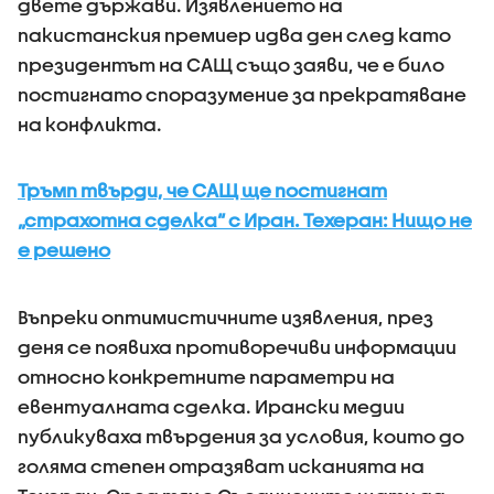
двете държави. Изявлението на
пакистанския премиер идва ден след като
президентът на САЩ също заяви, че е било
постигнато споразумение за прекратяване
на конфликта.
Тръмп твърди, че САЩ ще постигнат
„страхотна сделка“ с Иран. Техеран: Нищо не
е решено
Въпреки оптимистичните изявления, през
деня се появиха противоречиви информации
относно конкретните параметри на
евентуалната сделка. Ирански медии
публикуваха твърдения за условия, които до
голяма степен отразяват исканията на