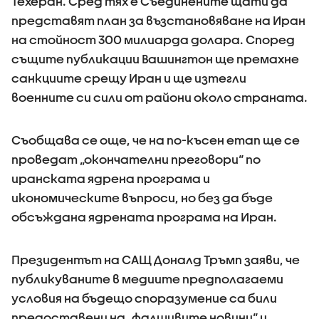
Техеран. Сред тях е Съединените щати да
представят план за възстановяване на Иран
на стойност 300 милиарда долара. Според
същите публикации Вашингтон ще премахне
санкциите срещу Иран и ще изтегли
военните си сили от райони около страната.
Съобщава се още, че на по-късен етап ще се
проведат „окончателни преговори“ по
иранската ядрена програма и
икономическите въпроси, но без да бъде
обсъждана ядрената програма на Иран.
Президентът на САЩ Доналд Тръмп заяви, че
публикуваните в медиите предполагаеми
условия на бъдещо споразумение са били
предоставени на „фалшивите новини“ и