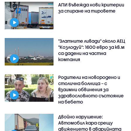
АПИ въвежда нови критерии
за спиране на тировете
"Златните ливади" около АЕЦ
"Козлодуй": 1600 евро за кв.м
са дадени на частна
компания
Родители на новородено и
столична болница – с
взаимни обвинения за
здравословното състояние
на бебето
Двойно нарушение:
Автомобил кара срещу
движението в аварийната