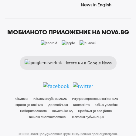
News in English
МОБИЛНОТО ПРИЛОЖЕНИЕ НА NOVA.BG
Четете ни в Google News
Реклама
Реклама избори 2026
Разпространение на канали
Тарифа за откъси
Доставчици
Контакти
Общи условия
Поверителност
Политика ЛД
Правила за ползване
Етика и съответствие
Платени публикации
© 2026 Нова Броудкастинг Груп ЕООД. Всички права запазени.