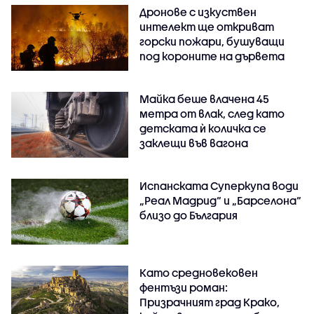
Дронове с изкуствен
интелект ще откриват
горски пожари, бушуващи
под короните на дървета
Майка беше влачена 45
метра от влак, след като
детската ѝ количка се
заклещи във вагона
Испанската Суперкупа води
„Реал Мадрид“ и „Барселона“
близо до България
Като средновековен
фентъзи роман:
Призрачният град Крако,