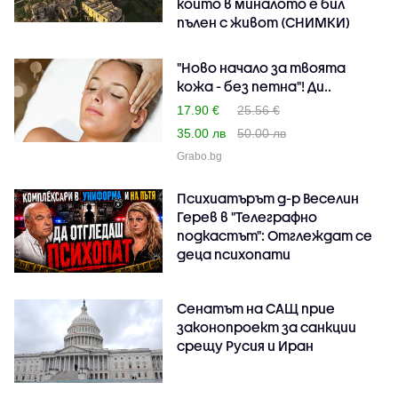
който в миналото е бил
пълен с живот (СНИМКИ)
"Ново начало за твоята
кожа - без петна"! Ди..
17.90 €
25.56 €
35.00 лв
50.00 лв
Grabo.bg
Психиатърът д-р Веселин
Герев в "Телеграфно
подкастът": Отглеждат се
деца психопати
Сенатът на САЩ прие
законопроект за санкции
срещу Русия и Иран