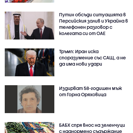
Путин обсъди ситуацията в
Персийския залив и Украйна в
телефонен разговор с
колегата си от ОАЕ
Тръмп: Иран иска
споразумение със САЩ, а не
да има нови удари
Издирват 58-годишен мъж
от Горна Оряховица
БАБХ спря внос на зеленчуци
с наднормено съдържание