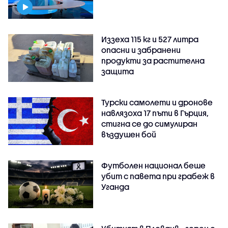
Иззеха 115 кг и 527 литра
опасни и забранени
продукти за растителна
защита
Турски самолети и дронове
навлязоха 17 пъти в Гърция,
стигна се до симулиран
въздушен бой
Футболен национал беше
убит с павета при грабеж в
Уганда