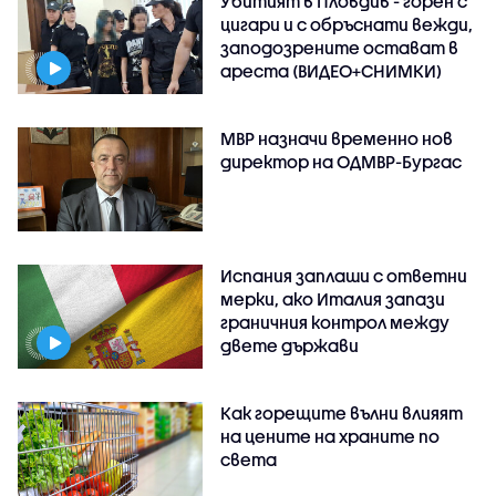
Убитият в Пловдив - горен с
цигари и с обръснати вежди,
заподозрените остават в
ареста (ВИДЕО+СНИМКИ)
МВР назначи временно нов
директор на ОДМВР-Бургас
Испания заплаши с ответни
мерки, ако Италия запази
граничния контрол между
двете държави
Как горещите вълни влияят
на цените на храните по
света