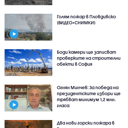
Голям пожар в Пловдивско
(ВИДЕО+СНИМКИ)
Боди камери ще записват
проверките на строителни
обекти в София
Огнян Минчев: За победа на
президентските избори ще
трябват минимум 1,2 млн.
гласа
Два нови горски пожара в