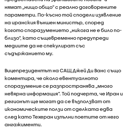
нямат „нищо общо“ с реално договорените
параметри. По-късно той сподели изявление
на иранския външен министър, според
когото споразумението „никога не е било по-
близо“, като същевременно предупреди
медиите да не спекулират със
съдържанието му.
Вицепрезидентът на САЩ Джей Ди Ванс също
коментира, че около евентуалното
споразумение се разпространява „много
невярна информация“. Той подчерта, че Иран и
регионът ще могат да се възползват от
икономическите ползи от сделката едва
след като Техеран изпълни поетите от него
ангажименти.