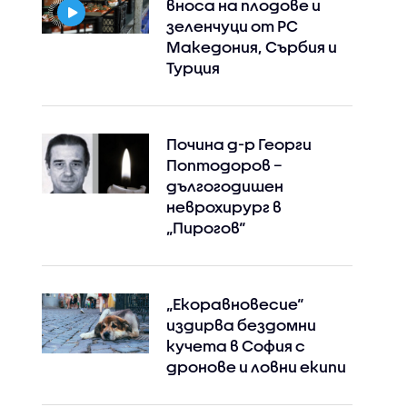
вноса на плодове и
зеленчуци от РС
Македония, Сърбия и
Турция
Почина д-р Георги
Поптодоров –
дългогодишен
неврохирург в
„Пирогов“
„Екоравновесие“
издирва бездомни
кучета в София с
дронове и ловни екипи