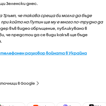
щи Зеленски днес.
 Тръмп, че такава среща би могла да бъде
при който на Путин ще му е много по-трудно да
идер във видео обръщение, публикувано в
и, че предстои да се види какъв ще бъде
.
в телефонен разговор войната в Украйна
зточници в Google