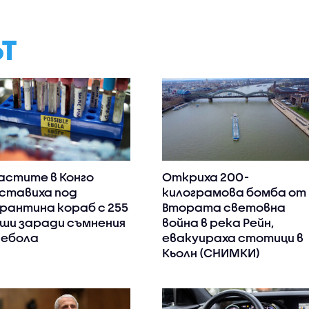
ЪТ
астите в Конго
Откриха 200-
ставиха под
килограмова бомба от
рантина кораб с 255
Втората световна
ши заради съмнения
война в река Рейн,
 ебола
евакуираха стотици в
Кьолн (СНИМКИ)