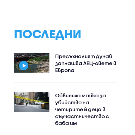
ПОСЛЕДНИ
Пресъхналият Дунав
заплашва АЕЦ-овете в
Европа
Обвиниха майка за
убийство на
четирите ѝ деца в
съучастничество с
баба им