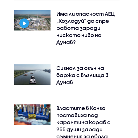
Instagram
Facebook
Има ли опасност АЕЦ
„Козлодуй” да спре
работа заради
ниското ниво на
Дунав?
Сигнал за огън на
баржа с въглища в
Дунав
Властите в Конго
поставиха под
карантина кораб с
255 души заради
съмнения за ебола