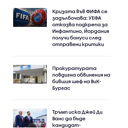
Кризата във ФИФА се
задълбочава: УЕФА
отказва подкрепа за
Инфантино, Йордания
получи бонуси след
отправени критики
Прокуратурата
повдигна обвинения на
бившия шеф на ВиК-
Бургас
Тръмп иска Джей Ди
Ванс да бъде
кандидат-