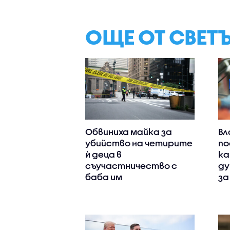
ОЩЕ ОТ СВЕТ
Обвиниха майка за
Вл
убийство на четирите
по
ѝ деца в
ка
съучастничество с
ду
баба им
за