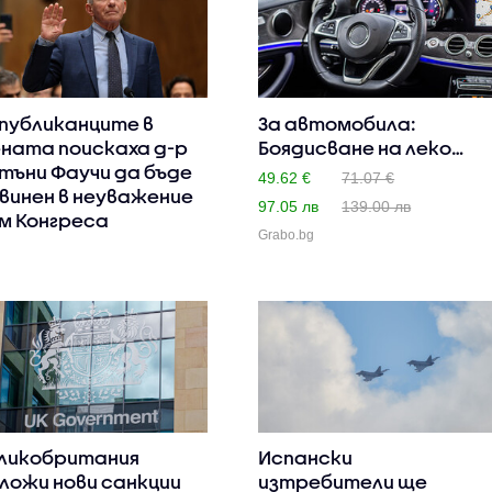
публиканците в
За автомобила:
ната поискаха д-р
Боядисване на леко
тъни Фаучи да бъде
увреден и ..
49.62 €
71.07 €
винен в неуважение
97.05 лв
139.00 лв
м Конгреса
Grabo.bg
ликобритания
Испански
ложи нови санкции
изтребители ще