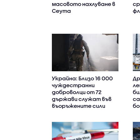
масовото нахлуване в
ср
Сеута
фл
Украйна: Близо 16 000
Др
чуждестранни
ле
доброволци от 72
би
държави служат във
са
въоръжените сили
бо