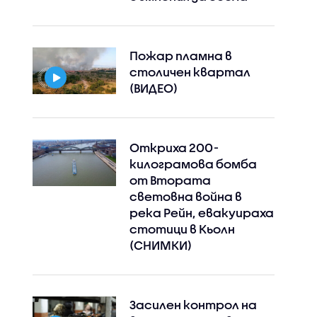
Пожар пламна в
столичен квартал
(ВИДЕО)
Откриха 200-
килограмова бомба
от Втората
световна война в
река Рейн, евакуираха
стотици в Кьолн
(СНИМКИ)
Засилен контрол на