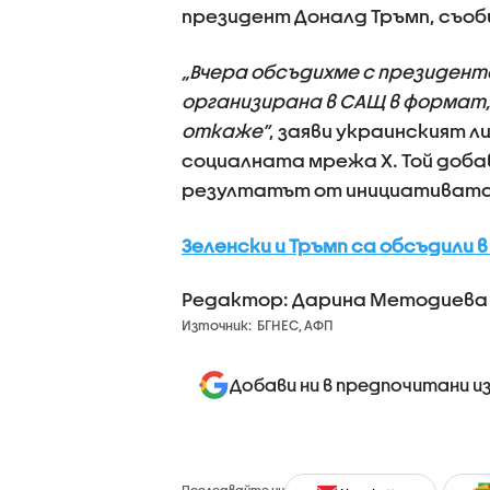
президент Доналд Тръмп, съоб
„Вчера обсъдихме с президента
организирана в САЩ в формат, 
откаже“
, заяви украинският л
социалната мрежа Х. Той добав
резултатът от инициативата
Зеленски и Тръмп са обсъдили 
Редактор: Дарина Методиева
Източник:
БГНЕС, АФП
Добави ни в предпочитани и
Последвайте ни