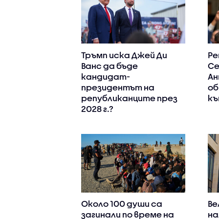
Тръмп иска Джей Ди
Ре
Ванс да бъде
Се
кандидат-
Ан
президентът на
об
републиканците през
къ
2028 г.?
Около 100 души са
Ве
загинали по време на
на