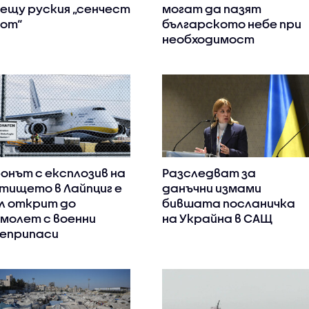
ещу руския „сенчест
могат да пазят
от“
българското небе при
необходимост
онът с експлозив на
Разследват за
тището в Лайпциг е
данъчни измами
л открит до
бившата посланичка
молет с военни
на Украйна в САЩ
еприпаси