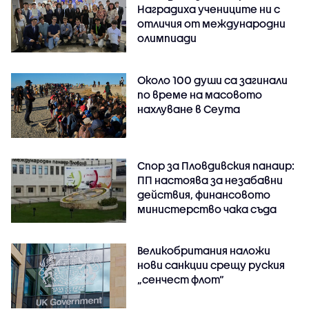
Наградиха учениците ни с
отличия от международни
олимпиади
Около 100 души са загинали
по време на масовото
нахлуване в Сеута
Спор за Пловдивския панаир:
ПП настоява за незабавни
действия, финансовото
министерство чака съда
Великобритания наложи
нови санкции срещу руския
„сенчест флот“