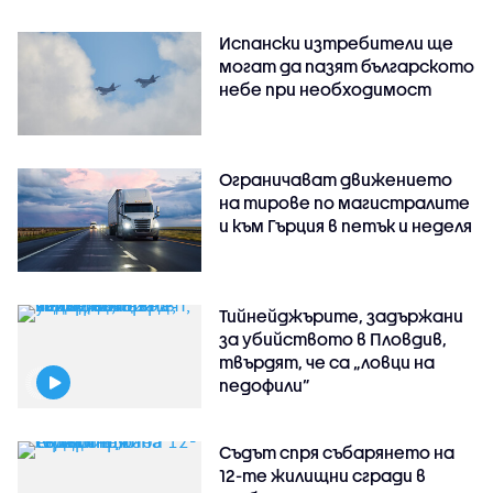
Испански изтребители ще
могат да пазят българското
небе при необходимост
Ограничават движението
на тирове по магистралите
и към Гърция в петък и неделя
Тийнейджърите, задържани
за убийството в Пловдив,
твърдят, че са „ловци на
педофили”
Съдът спря събарянето на
12-те жилищни сгради в