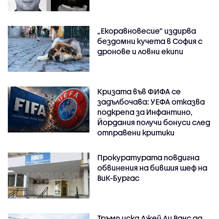
„Екоравновесие“ издирва
бездомни кучета в София с
дронове и ловни екипи
Кризата във ФИФА се
задълбочава: УЕФА отказва
подкрепа за Инфантино,
Йордания получи бонуси след
отправени критики
Прокуратурата повдигна
обвинения на бившия шеф на
ВиК-Бургас
Тръмп иска Джей Ди Ванс да