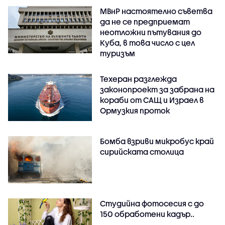
МВнР настоятелно съветва
да не се предприемат
неотложни пътувания до
Куба, в това число с цел
туризъм
Техеран разглежда
законопроект за забрана на
кораби от САЩ и Израел в
Ормузкия проток
Бомба взриви микробус край
сирийската столица
Студийна фотосесия с до
150 обработени кадър..