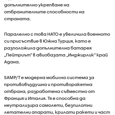
допълнително укрепване на
отбранителните способности на
страната.
Паралелно с това НАТО е увеличила военното
си присъствие в Южна Турция, като е
разположила допълнителна батарея
„Пейтриът“ в авиобазата „Инджирлик“ край
Адана.
SAMP/T е модерна мобилна система за
противовъздушна и противоракетна
отбрана, разработена съвместно от
Франция и Италия. Тя е способна да
неутрализира самолети, безпилотни
летателни апарати, крилати ракети и част