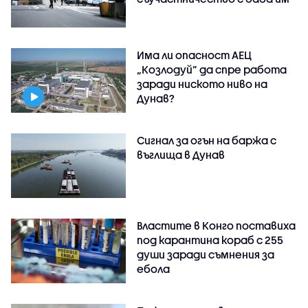
Има ли опасност АЕЦ
„Козлодуй” да спре работа
заради ниското ниво на
Дунав?
Сигнал за огън на баржа с
въглища в Дунав
Властите в Конго поставиха
под карантина кораб с 255
души заради съмнения за
ебола