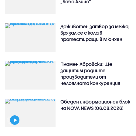
„Баба Алино“
Доживотен затвор за мъжа,
врязал се с кола в
протестиращи в Мюнхен
Пламен Абровски: Ще
защитим родните
производители от
нелоялната конкуренция
Обеден информационен блок
на NOVA NEWS (06.08.2026)