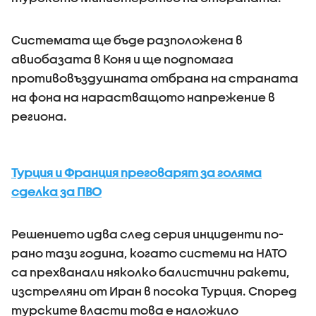
Системата ще бъде разположена в
авиобазата в Коня и ще подпомага
противовъздушната отбрана на страната
на фона на нарастващото напрежение в
региона.
Турция и Франция преговарят за голяма
сделка за ПВО
Решението идва след серия инциденти по-
рано тази година, когато системи на НАТО
са прехванали няколко балистични ракети,
изстреляни от Иран в посока Турция. Според
турските власти това е наложило