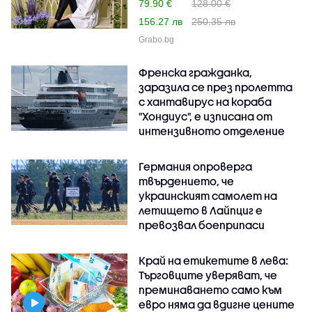
79.90 €
128.00 €
156.27 лв
250.35 лв
Grabo.bg
Френска гражданка,
заразила се през пролетта
с хантавирус на кораба
"Хондиус", е изписана от
интензивното отделение
Германия опроверга
твърдението, че
украинският самолет на
летището в Лайпциг е
превозвал боеприпаси
Край на етикетите в лева:
Търговците уверяват, че
преминаването само към
евро няма да вдигне цените