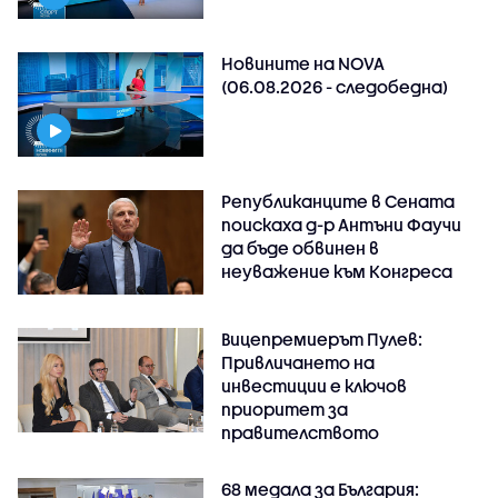
Новините на NOVA
(06.08.2026 - следобедна)
Републиканците в Сената
поискаха д-р Антъни Фаучи
да бъде обвинен в
неуважение към Конгреса
Вицепремиерът Пулев:
Привличането на
инвестиции е ключов
приоритет за
правителството
68 медала за България: