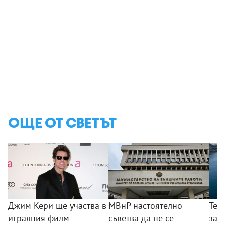
ОЩЕ ОТ СВЕТЪТ
Джим Кери ще участва в
МВнР настоятелно
Тех
игралния филм
съветва да не се
зак