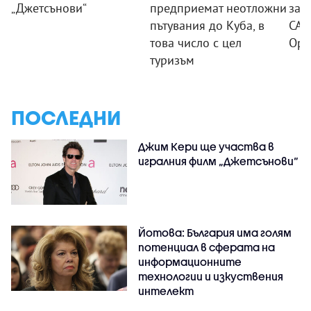
„Джетсънови“
предприемат неотложни
заб
пътувания до Куба, в
САЩ
това число с цел
Орм
туризъм
ПОСЛЕДНИ
Джим Кери ще участва в
игралния филм „Джетсънови“
Йотова: България има голям
потенциал в сферата на
информационните
технологии и изкуствения
интелект