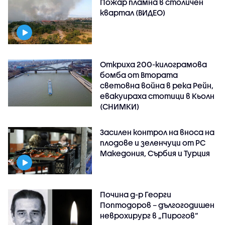
Пожар пламна в столичен
квартал (ВИДЕО)
Откриха 200-килограмова
бомба от Втората
световна война в река Рейн,
евакуираха стотици в Кьолн
(СНИМКИ)
Засилен контрол на вноса на
плодове и зеленчуци от РС
Македония, Сърбия и Турция
Почина д-р Георги
Поптодоров – дългогодишен
неврохирург в „Пирогов“