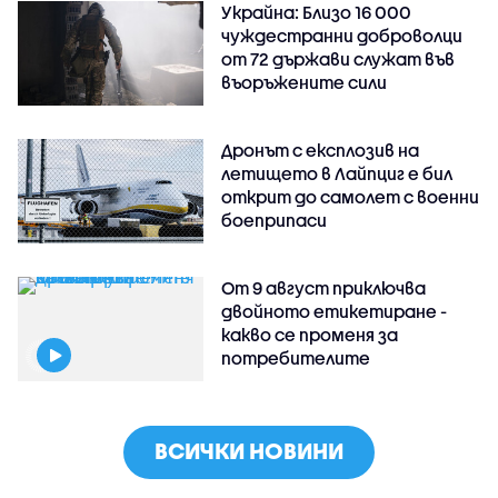
Украйна: Близо 16 000
чуждестранни доброволци
от 72 държави служат във
въоръжените сили
Дронът с експлозив на
летището в Лайпциг е бил
открит до самолет с военни
боеприпаси
От 9 август приключва
двойното етикетиране -
какво се променя за
потребителите
ВСИЧКИ НОВИНИ