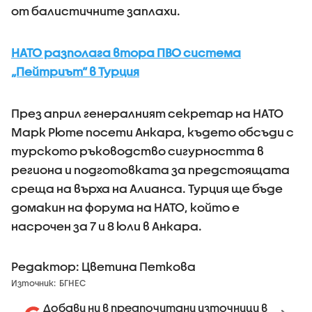
от балистичните заплахи.
НАТО разполага втора ПВО система
„Пейтриът“ в Турция
През април генералният секретар на НАТО
Марк Рюте посети Анкара, където обсъди с
турското ръководство сигурността в
региона и подготовката за предстоящата
среща на върха на Алианса. Турция ще бъде
домакин на форума на НАТО, който е
насрочен за 7 и 8 юли в Анкара.
Редактор: Цветина Петкова
Източник:
БГНЕС
Добави ни в предпочитани източници в