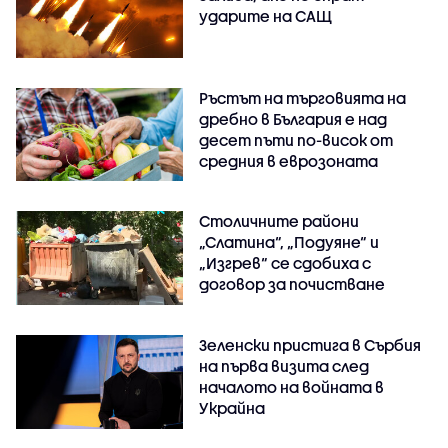
ударите на САЩ
Ръстът на търговията на
дребно в България е над
десет пъти по-висок от
средния в еврозоната
Столичните райони
„Слатина“, „Подуяне“ и
„Изгрев“ се сдобиха с
договор за почистване
Зеленски пристига в Сърбия
на първа визита след
началото на войната в
Украйна