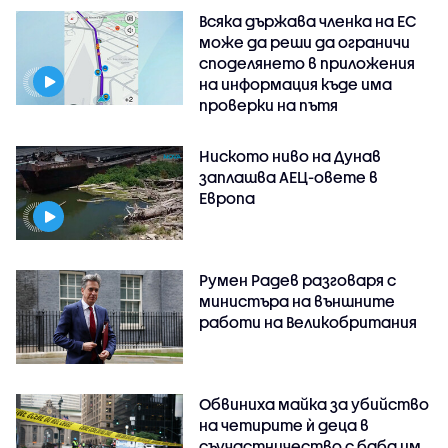
Всяка държава членка на ЕС
може да реши да ограничи
споделянето в приложения
на информация къде има
проверки на пътя
Ниското ниво на Дунав
заплашва АЕЦ-овете в
Европа
Румен Радев разговаря с
министъра на външните
работи на Великобритания
Обвиниха майка за убийство
на четирите ѝ деца в
съучастничество с баба им