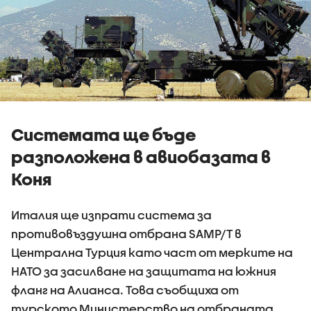
Системата ще бъде
разположена в авиобазата в
Коня
Италия ще изпрати система за
противовъздушна отбрана SAMP/T в
Централна Турция като част от мерките на
НАТО за засилване на защитата на южния
фланг на Алианса. Това съобщиха от
турското Министерство на отбраната.