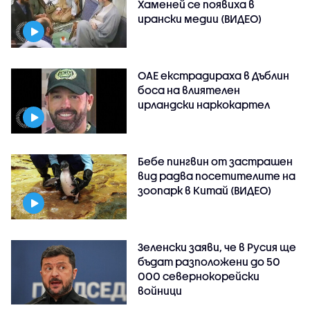
Хаменей се появиха в
ирански медии (ВИДЕО)
ОАЕ екстрадираха в Дъблин
боса на влиятелен
ирландски наркокартел
Бебе пингвин от застрашен
вид радва посетителите на
зоопарк в Китай (ВИДЕО)
Зеленски заяви, че в Русия ще
бъдат разположени до 50
000 севернокорейски
войници