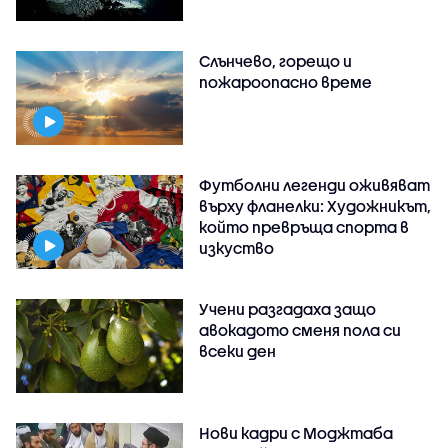
Слънчево, горещо и
пожароопасно време
Футболни легенди оживяват
върху фланелки: Художникът,
който превръща спорта в
изкуство
Учени разгадаха защо
авокадото сменя пола си
всеки ден
Нови кадри с Моджтаба