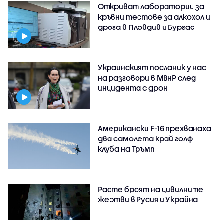
Откриват лаборатории за
кръвни тестове за алкохол и
дрога в Пловдив и Бургас
Украинският посланик у нас
на разговори в МВнР след
инцидента с дрон
Американски F-16 прехванаха
два самолета край голф
клуба на Тръмп
Расте броят на цивилните
жертви в Русия и Украйна