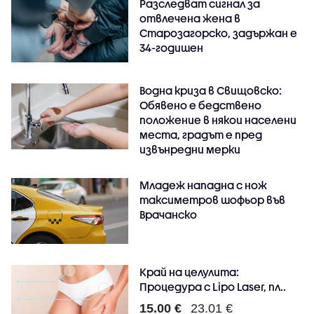
Разследват сигнал за
отвлечена жена в
Старозагорско, задържан е
34-годишен
Водна криза в Свищовско:
Обявено е бедствено
положение в някои населени
места, градът е пред
извънредни мерки
Младеж нападна с нож
таксиметров шофьор във
Врачанско
Край на целулита:
Процедура с Lipo Laser, пл..
15.00 €
23.01 €