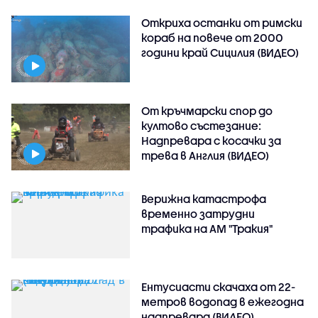
Откриха останки от римски
кораб на повече от 2000
години край Сицилия (ВИДЕО)
От кръчмарски спор до
култово състезание:
Надпревара с косачки за
трева в Англия (ВИДЕО)
Верижна катастрофа
временно затрудни
трафика на АМ "Тракия"
Ентусиасти скачаха от 22-
метров водопад в ежегодна
надпревара (ВИДЕО)