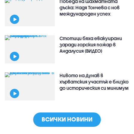
Победа на шахматната
дъска: Надя Тончева с нов
международен успех
Стотици бяха евакуирани
заради горския пожар в
Андалусия (ВИДЕО)
Нивото на Дунав в
хърватския участък е близко
до историческия си минимум
ВСИЧКИ НОВИНИ