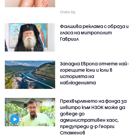
Grabo.bg
Фалшива реклама с образа и
гласа на митрополит
Гавриил
Западна Европа отчете най-
горещите юни и юли в
историята на
наблюденията
Прехвърлянето на фонда за
инвитро към НЗОК може да
доведе до
административен хаос,
предупреди д-р Георги
Стаменов