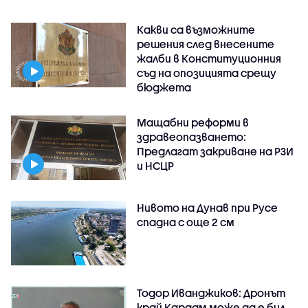
Какви са възможните
решения след внесените
жалби в Конституционния
съд на опозицията срещу
бюджета
Мащабни реформи в
здравеопазването:
Предлагат закриване на РЗИ
и НСЦР
Нивото на Дунав при Русе
спадна с още 2 см
Тодор Иванджиков: Дронът
край Кардам може да е бил