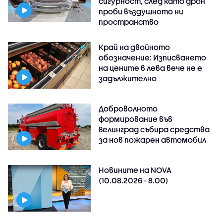
сигурност, след като дрон
проби въздушното ни
пространство
Край на двойното
обозначение: Изписването
на цените в лева вече не е
задължително
Доброволното
формирование във
Велинград събира средства
за нов пожарен автомобил
Новините на NOVA
(10.08.2026 - 8.00)