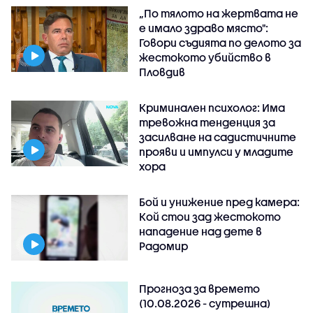
„По тялото на жертвата не
е имало здраво място":
Говори съдията по делото за
жестокото убийство в
Пловдив
Криминален психолог: Има
тревожна тенденция за
засилване на садистичните
прояви и импулси у младите
хора
Бой и унижение пред камера:
Кой стои зад жестокото
нападение над дете в
Радомир
Прогноза за времето
(10.08.2026 - сутрешна)