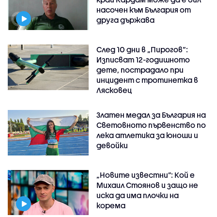
насочен към България от
друга държава
След 10 дни в „Пирогов“:
Изписват 12-годишното
дете, пострадало при
инцидент с тротинетка в
Лясковец
Златен медал за България на
Световното първенство по
лека атлетика за юноши и
девойки
„Новите известни”: Кой е
Михаил Стоянов и защо не
иска да има плочки на
корема