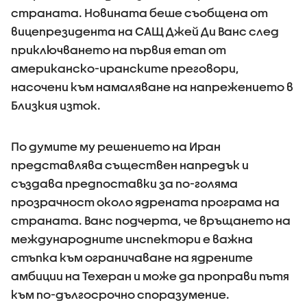
страната. Новината беше съобщена от
вицепрезидента на САЩ Джей Ди Ванс след
приключването на първия етап от
американско-иранските преговори,
насочени към намаляване на напрежението в
Близкия изток.
По думите му решението на Иран
представлява съществен напредък и
създава предпоставки за по-голяма
прозрачност около ядрената програма на
страната. Ванс подчерта, че връщането на
международните инспектори е важна
стъпка към ограничаване на ядрените
амбиции на Техеран и може да проправи пътя
към по-дългосрочно споразумение.