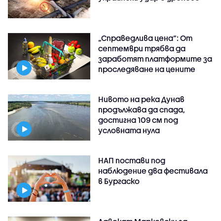
„Справедлива цена“: От
септември трябва да
заработят платформите за
проследяване на цените
Нивото на река Дунав
продължава да спада,
достигна 109 см под
условната нула
НАП постави под
наблюдение два фестивала
в Бургаско