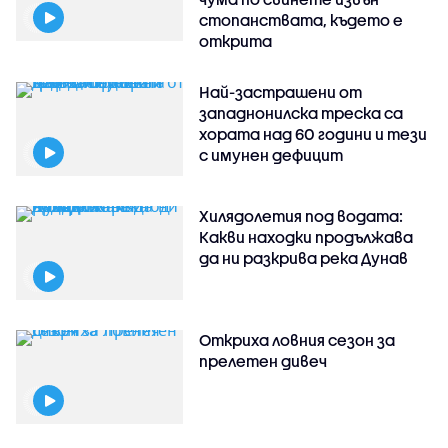
стопанствата, където е
открита
Най-застрашени от
западнонилска треска са
хората над 60 години и тези
с имунен дефицит
Хилядолетия под водата:
Какви находки продължава
да ни разкрива река Дунав
Откриха ловния сезон за
прелетен дивеч