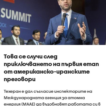
Това се случи след
приключването на първия етап
от американско-иранските
преговори
Техеран е дал съгласие инспекторите на
Международната агенция за атомна
енергия (МААЕ) да възобновят работата си в