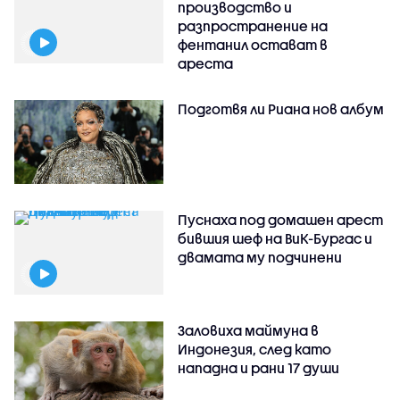
производство и
разпространение на
фентанил остават в
ареста
Подготвя ли Риана нов албум
Пуснаха под домашен арест
бившия шеф на ВиК-Бургас и
двамата му подчинени
Заловиха маймуна в
Индонезия, след като
нападна и рани 17 души