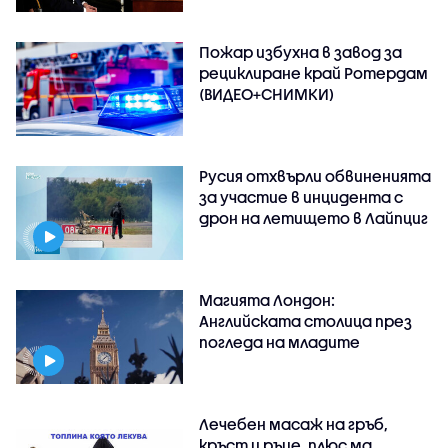
Пожар избухна в завод за
рециклиране край Ротердам
(ВИДЕО+СНИМКИ)
Русия отхвърли обвиненията
за участие в инцидента с
дрон на летището в Лайпциг
Магията Лондон:
Английската столица през
погледа на младите
Лечебен масаж на гръб,
кръст и ръце, плюс ма..