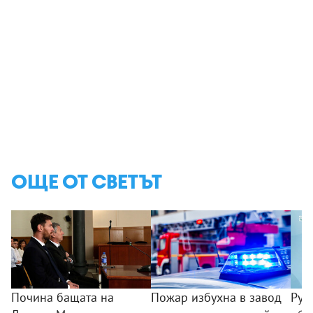
ОЩЕ ОТ СВЕТЪТ
Почина бащата на
Пожар избухна в завод
Рус