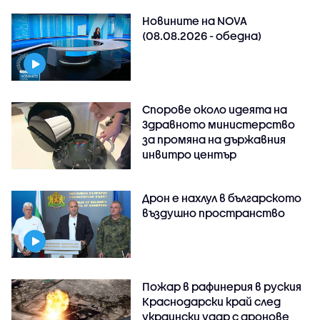
Новините на NOVA
(08.08.2026 - обедна)
Спорове около идеята на
Здравното министерство
за промяна на държавния
инвитро център
Дрон е нахлул в българското
въздушно пространство
Пожар в рафинерия в руския
Краснодарски край след
украински удар с дронове