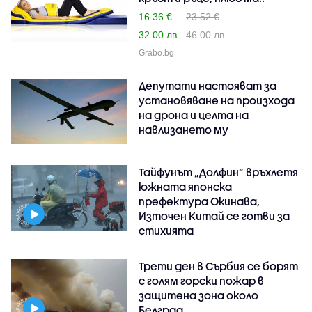
16.36 €
23.52 €
32.00 лв
46.00 лв
Grabo.bg
Депутати настояват за
установяване на произхода
на дрона и целта на
навлизането му
Тайфунът „Долфин” връхлетя
южната японска
префектура Окинава,
Източен Китай се готви за
стихията
Трети ден в Сърбия се борят
с голям горски пожар в
защитена зона около
Белград