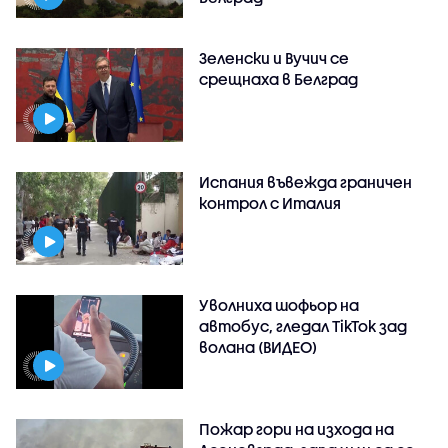
Зеленски и Вучич се
срещнаха в Белград
Испания въвежда граничен
контрол с Италия
Уволниха шофьор на
автобус, гледал TikTok зад
волана (ВИДЕО)
Пожар гори на изхода на