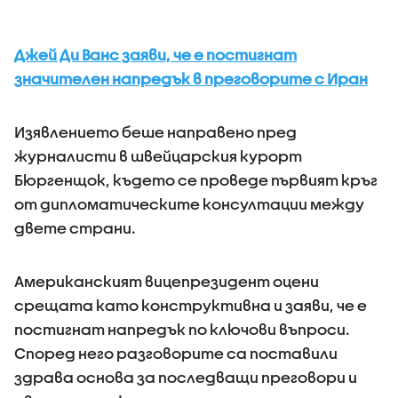
Джей Ди Ванс заяви, че е постигнат
значителен напредък в преговорите с Иран
Изявлението беше направено пред
журналисти в швейцарския курорт
Бюргенщок, където се проведе първият кръг
от дипломатическите консултации между
двете страни.
Американският вицепрезидент оцени
срещата като конструктивна и заяви, че е
постигнат напредък по ключови въпроси.
Според него разговорите са поставили
здрава основа за последващи преговори и