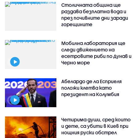
Столичната община ще
раздава безплатна вода и
през почивните дни заради
горещините
Мобилна лаборатория ще
следи движението на
есетровите риби по Дунав и
Черно море
Абелардо де ла Есприеля
положи клетва като
президент на Колумбия
Четирима души, сред които
и дете, са убити в Киев при
нощния руски обстрел