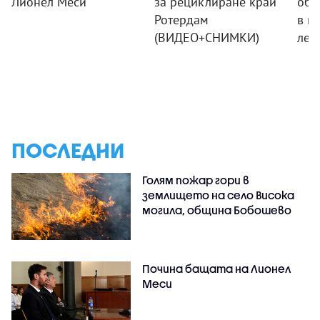
Лионел Меси
за рециклиране край
обв
Ротердам
в и
(ВИДЕО+СНИМКИ)
лет
ПОСЛЕДНИ
Голям пожар гори в
землището на село Висока
могила, община Бобошево
Почина бащата на Лионел
Меси