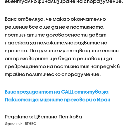
евентуално финализиране на споразумение.
Ванс отбеляза, че макар окончателно
решение все още да не е постигнато,
постигнатите договорености дават
надежда за положително развитие на
процеса. По думите му следващите етапи
от преговорите ще бъдат решаващи за
превръщането на постигнатия напредък в
трайно политическо споразумение.
Вицепрезидентът на САЩ отпътува за
Пакистан за мирните преговори с Иран
Редактор: Цветина Петкова
Източник:
БГНЕС