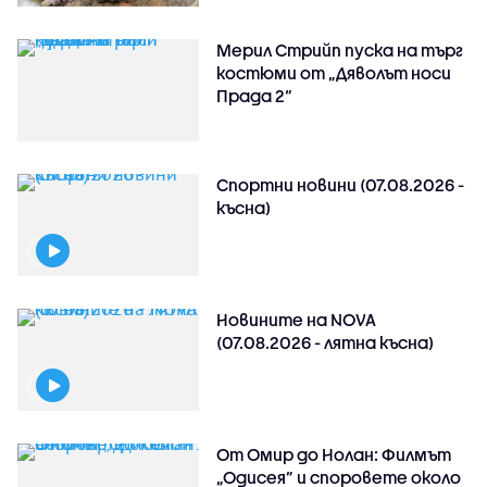
Мерил Стрийп пуска на търг
костюми от „Дяволът носи
Прада 2“
Спортни новини (07.08.2026 -
късна)
Новините на NOVA
(07.08.2026 - лятна късна)
От Омир до Нолан: Филмът
„Одисея” и споровете около