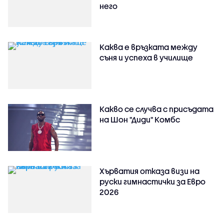
него
Каква е връзката между
съня и успеха в училище
Какво се случва с присъдата
на Шон "Диди" Комбс
Хърватия отказа визи на
руски гимнастички за Евро
2026