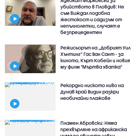
Адвокат Марковски за
убийството в Пловдив: Не
съм виждал подобна
жестокост и садизъм от
непълнолетни, случаят е
безпрецедентен
Режисьорът на „Добрият Уил
Хънтинг“ Гас Ван Сант - за
киното, Кърт Кобейн и новия
му филм "Мъртва хватка"
Рекордно ниското ниво на
Дунав край Видин разкри
необичайни плажове
Пламен Абровски: Няма
прехвърляне на африканска
чума по свинете извън