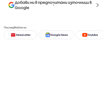
Добави ни в предпочитани източници в
Google
Последвайте ни
NewsLetter
Google News
Youtube