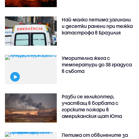
Най-малко петима загинали
и десетки ранени при тежка
катастрофа в Бразилия
Уморителна жега с
температури до 38 градуса
в събота
Разби се хеликоптер,
участващ в борбата с
горските пожари в
американския щат Юта
Петима от обвинените за