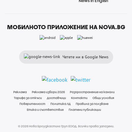
News in English
МОБИЛНОТО ПРИЛОЖЕНИЕ НА NOVA.BG
Четете ни в Google News
Реклама
Реклама избори 2026
Разпространение на канали
Тарифа за откъси
Доставчици
Контакти
Общи условия
Поверителност
Политика ЛД
Правила за ползване
Етика и съответствие
Платени публикации
© 2026 Нова Броудкастинг Груп ЕООД. Всички права запазени.