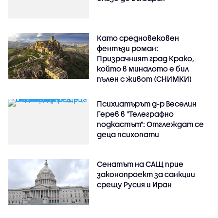
Като средновековен
фентъзи роман:
Призрачният град Крако,
който в миналото е бил
пълен с живот (СНИМКИ)
Психиатърът д-р Веселин
Герев в "Телеграфно
подкастът": Отглеждат се
деца психопати
Сенатът на САЩ прие
законопроект за санкции
срещу Русия и Иран