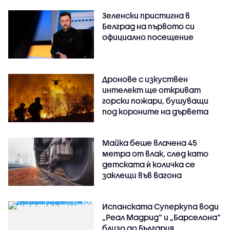
Зеленски пристигна в
Белград на първото си
официално посещение
Дронове с изкуствен
интелект ще откриват
горски пожари, бушуващи
под короните на дървета
Майка беше влачена 45
метра от влак, след като
детската ѝ количка се
заклещи във вагона
Испанската Суперкупа води
„Реал Мадрид“ и „Барселона“
близо до България