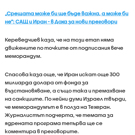
„Срещата може би ще бъде важна, а може би
не“: САЩ и Иран - в Доха за нови преговори
Кереведчиев каза, че на този етап няма
движените по точките от подписания вече
меморандум.
Спасова каза още, че Иран искат още 300
милиарда долара от фонда за
възстановяване, а също така и премахване
на санкциите. По нейни думи Израел твърди,
че меморандумът е в полза на Техеран.
Журналистът подчерта, че темата за
ядрената програма тепърва ще се
коментира в преговорите.