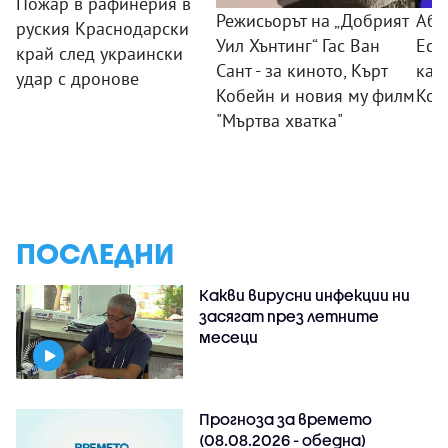
Пожар в рафинерия в
Режисьорът на „Добрият
Абе
руския Краснодарски
Уил Хънтинг“ Гас Ван
Есп
край след украински
Сант - за киното, Кърт
кат
удар с дронове
Кобейн и новия му филм
Кол
"Мъртва хватка"
ПОСЛЕДНИ
Какви вирусни инфекции ни
засягат през летните
месеци
Прогноза за времето
(08.08.2026 - обедна)