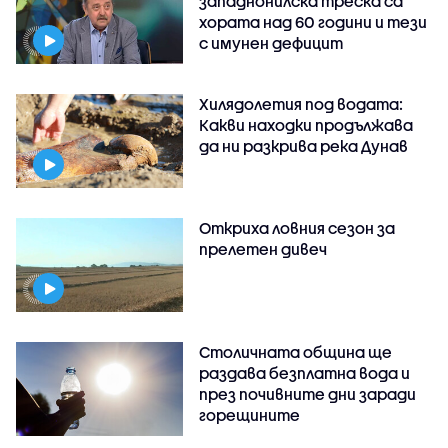
западнонилска треска са
хората над 60 години и тези
с имунен дефицит
Хилядолетия под водата:
Какви находки продължава
да ни разкрива река Дунав
Откриха ловния сезон за
прелетен дивеч
Столичната община ще
раздава безплатна вода и
през почивните дни заради
горещините