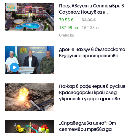
През Август и Септември в
Созопол: Нощувка н..
70.55 €
83.00 €
137.98 лв
162.33 лв
Grabo.bg
Дрон е нахлул в българското
въздушно пространство
Пожар в рафинерия в руския
Краснодарски край след
украински удар с дронове
„Справедлива цена“: От
септември трябва да