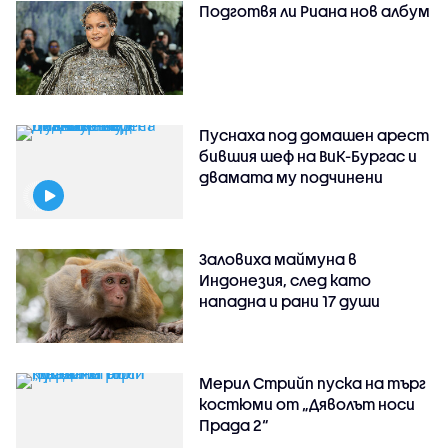
Подготвя ли Риана нов албум
Пуснаха под домашен арест
бившия шеф на ВиК-Бургас и
двамата му подчинени
Заловиха маймуна в
Индонезия, след като
нападна и рани 17 души
Мерил Стрийп пуска на търг
костюми от „Дяволът носи
Прада 2“