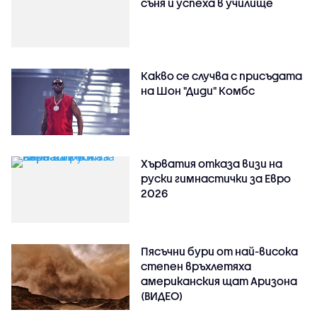
съня и успеха в училище
Какво се случва с присъдата
на Шон "Диди" Комбс
Хърватия отказа визи на
руски гимнастички за Евро
2026
Пясъчни бури от най-висока
степен връхлетяха
американския щат Аризона
(ВИДЕО)