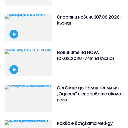
Спортни новини (07.08.2026 -
късна)
Новините на NOVA
(07.08.2026 - лятна късна)
От Омир до Нолан: Филмът
„Одисея” и споровете около
него
Каква е връзката между