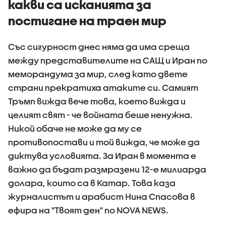
какви са исканията за
постигане на траен мир
Със сигурност днес няма да има среща
между представителите на САЩ и Иран по
меморандума за мир, след като двете
страни прекратиха атаките си. Самият
Тръмп вижда вече това, което вижда и
целият свят - че войната беше ненужна.
Никой обаче не може да му се
противопостави и той вижда, че може да
диктува условията. За Иран в момента е
важно да бъдат размразени 12-е милиарда
долара, които са в Катар. Това каза
журналистът и арабист Нина Спасова в
ефира на "Твоят ден" по NOVA NEWS.