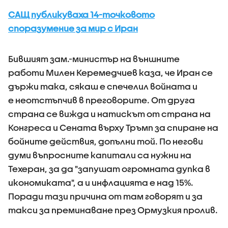
САЩ публикуваха 14-точковото
споразумение за мир с Иран
Бившият зам.-министър на външните
работи Милен Керемедчиев каза, че Иран се
държи така, сякаш е спечелил войната и
е неотстъпчив в преговорите. От друга
страна се вижда и натискът от страна на
Конгреса и Сената върху Тръмп за спиране на
бойните действия, допълни той. По негови
думи въпросните капитали са нужни на
Техеран, за да "запушат огромната дупка в
икономиката", а и инфлацията е над 15%.
Поради тази причина от там говорят и за
такси за преминаване през Ормузкия пролив.