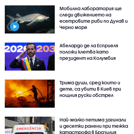
Мобилна лаборатория ще
следи движението на
есетровите риби по Дунав и
Черно море
Абелардо де ла Есприеля
положи клетва като
президент на Колумбия
Трима души, сред които и
дете, са убити в Киев при
нощния руски обстрел
Най-малко петима загинали
и десетки ранени при тежка
катастрофа в Бразилия