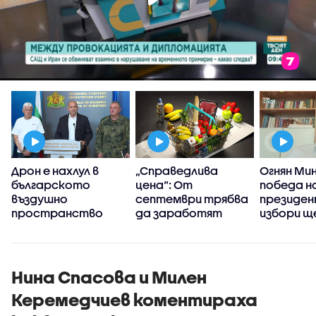
Дрон е нахлул в
„Справедлива
Огнян Мин
българското
цена“: От
победа н
и
въздушно
септември трябва
президе
пространство
да заработят
избори щ
платформите за
минимум 1
проследяване на
гласа
цените
Нина Спасова и Милен
Керемедчиев коментираха