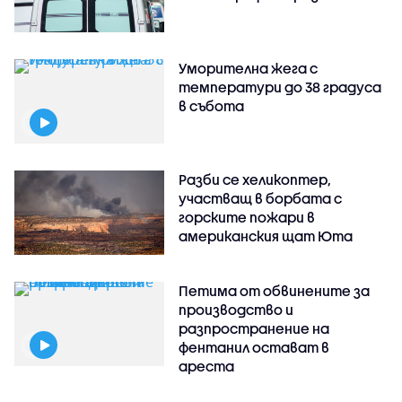
Уморителна жега с
температури до 38 градуса
в събота
Разби се хеликоптер,
участващ в борбата с
горските пожари в
американския щат Юта
Петима от обвинените за
производство и
разпространение на
фентанил остават в
ареста