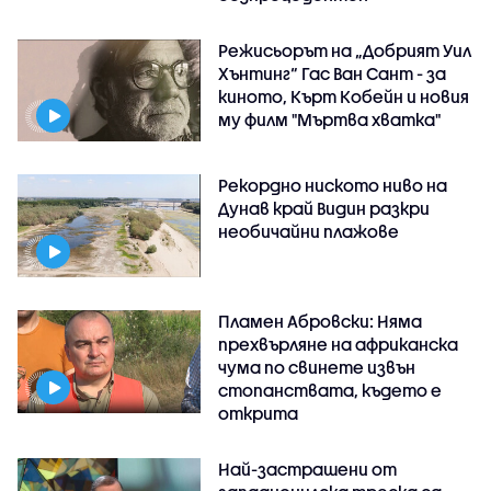
Режисьорът на „Добрият Уил
Хънтинг“ Гас Ван Сант - за
киното, Кърт Кобейн и новия
му филм "Мъртва хватка"
Рекордно ниското ниво на
Дунав край Видин разкри
необичайни плажове
Пламен Абровски: Няма
прехвърляне на африканска
чума по свинете извън
стопанствата, където е
открита
Най-застрашени от