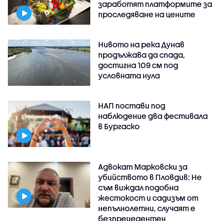
заработят платформите за
проследяване на цените
Нивото на река Дунав
продължава да спада,
достигна 109 см под
условната нула
НАП постави под
наблюдение два фестивала
в Бургаско
Адвокат Марковски за
убийството в Пловдив: Не
съм виждал подобна
жестокост и садизъм от
непълнолетни, случаят е
безпрецедентен