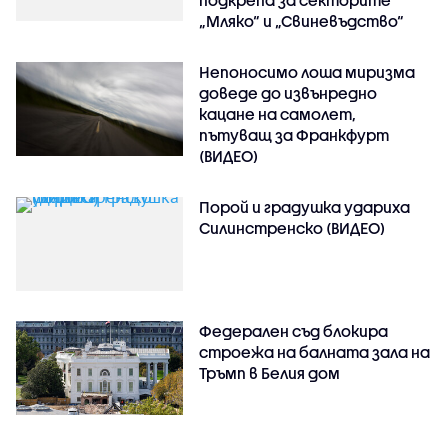
подкрепа за секторите
„Мляко“ и „Свиневъдство“
Непоносимо лоша миризма
доведе до извънредно
кацане на самолет,
пътуващ за Франкфурт
(ВИДЕО)
Порой и градушка удариха
Силинстренско (ВИДЕО)
Федерален съд блокира
строежа на балната зала на
Тръмп в Белия дом