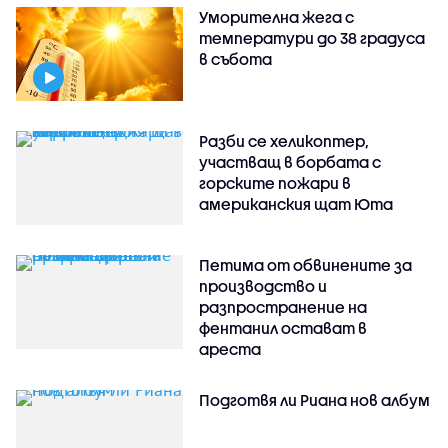
Уморителна жега с
температури до 38 градуса
в събота
Разби се хеликоптер,
участващ в борбата с
горските пожари в
американския щат Юта
Петима от обвинените за
производство и
разпространение на
фентанил остават в
ареста
Подготвя ли Риана нов албум