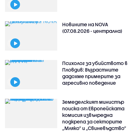
Новините на NOVA
(07.08.2026 - централна)
Психолог за убийството в
Пловдив: Възрастните
дадохме примерите за
агресивно поведение
Земеделският министър
поиска от Европейската
комисия извънредна
подкрепа за секторите
„Мляко“ и „Свиневъдство“