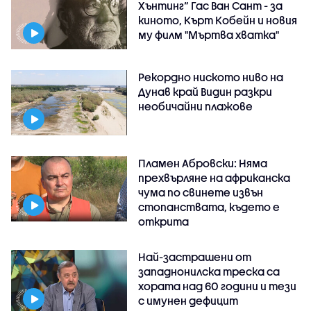
Хънтинг“ Гас Ван Сант - за
киното, Кърт Кобейн и новия
му филм "Мъртва хватка"
Рекордно ниското ниво на
Дунав край Видин разкри
необичайни плажове
Пламен Абровски: Няма
прехвърляне на африканска
чума по свинете извън
стопанствата, където е
открита
Най-застрашени от
западнонилска треска са
хората над 60 години и тези
с имунен дефицит