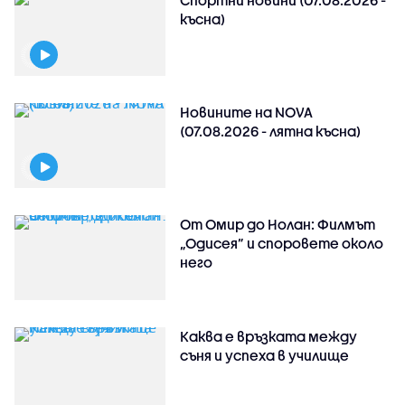
Спортни новини (07.08.2026 -
късна)
Новините на NOVA
(07.08.2026 - лятна късна)
От Омир до Нолан: Филмът
„Одисея” и споровете около
него
Каква е връзката между
съня и успеха в училище