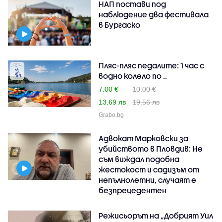
НАП постави под
наблюдение два фестивала
в Бургаско
Пляс-пляс педалите: 1 час с
водно колело по ..
7.00 €
10.00 €
13.69 лв
19.56 лв
Grabo.bg
Адвокат Марковски за
убийството в Пловдив: Не
съм виждал подобна
жестокост и садизъм от
непълнолетни, случаят е
безпрецедентен
Режисьорът на „Добрият Уил