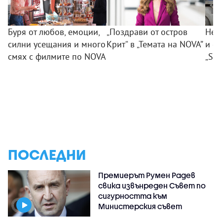
Буря от любов, емоции,
„Поздрави от остров
Нев
силни усещания и много
Крит“ в „Темата на NOVA”
и е
смях с филмите по NOVA
„SO
ПОСЛЕДНИ
Премиерът Румен Радев
свика извънреден Съвет по
сигурността към
Министерския съвет