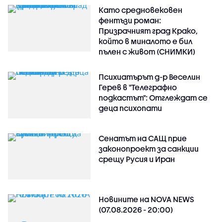
Като средновековен
фентъзи роман:
Призрачният град Крако,
който в миналото е бил
пълен с живот (СНИМКИ)
Психиатърът д-р Веселин
Герев в "Телеграфно
подкастът": Отглеждат се
деца психопати
Сенатът на САЩ прие
законопроект за санкции
срещу Русия и Иран
Новините на NOVA NEWS
(07.08.2026 - 20:00)