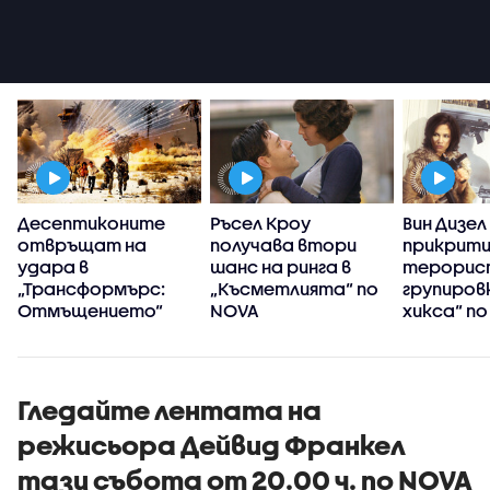
я
Десептиконите
Ръсел Кроу
Вин Дизел
а
отвръщат на
получава втори
прикрити
удара в
шанс на ринга в
терорис
„Трансформърс:
„Късметлията“ по
групировк
Отмъщението“
NOVA
хикса“ п
Гледайте лентата на
режисьора Дейвид Франкел
тази събота от 20.00 ч. по NOVA