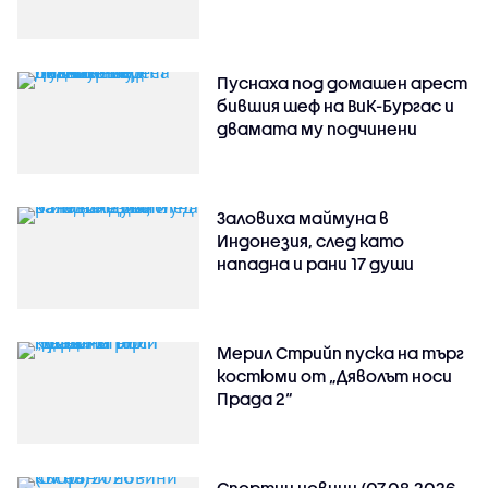
Пуснаха под домашен арест
бившия шеф на ВиК-Бургас и
двамата му подчинени
Заловиха маймуна в
Индонезия, след като
нападна и рани 17 души
Мерил Стрийп пуска на търг
костюми от „Дяволът носи
Прада 2“