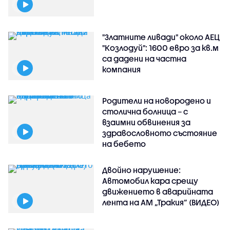
"Златните ливади" около АЕЦ
"Козлодуй": 1600 евро за кв.м
са дадени на частна
компания
Родители на новородено и
столична болница – с
взаимни обвинения за
здравословното състояние
на бебето
Двойно нарушение:
Автомобил кара срещу
движението в аварийната
лента на АМ „Тракия” (ВИДЕО)