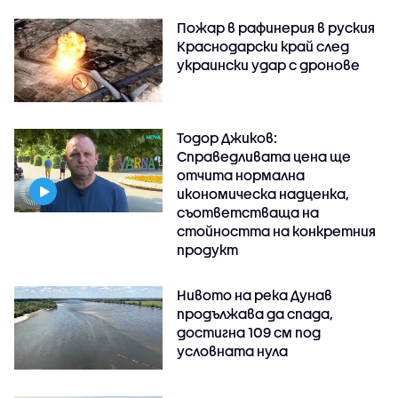
Пожар в рафинерия в руския
Краснодарски край след
украински удар с дронове
Тодор Джиков:
Справедливата цена ще
отчита нормална
икономическа надценка,
съответстваща на
стойността на конкретния
продукт
Нивото на река Дунав
продължава да спада,
достигна 109 см под
условната нула