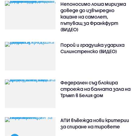
Непоносимо лоша миризма
доведе до извънредно
кацане на самолет,
пътуващ за Франкфурт
(ВИДЕО)
Порой и градушка удариха
Силинстренско (ВИДЕО)
Федерален съд блокира
строежа на балната зала на
Тръмп в Белия дом
АПИ въвежда нови критерии
за спиране на тировете