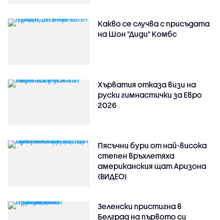
Какво се случва с присъдата
на Шон "Диди" Комбс
Хърватия отказа визи на
руски гимнастички за Евро
2026
Пясъчни бури от най-висока
степен връхлетяха
американския щат Аризона
(ВИДЕО)
Зеленски пристигна в
Белград на първото си