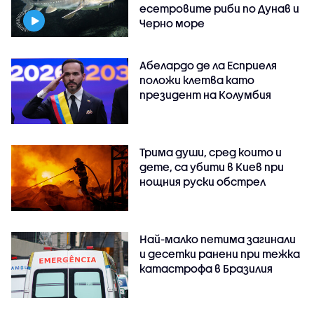
есетровите риби по Дунав и
Черно море
Абелардо де ла Есприеля
положи клетва като
президент на Колумбия
Трима души, сред които и
дете, са убити в Киев при
нощния руски обстрел
Най-малко петима загинали
и десетки ранени при тежка
катастрофа в Бразилия