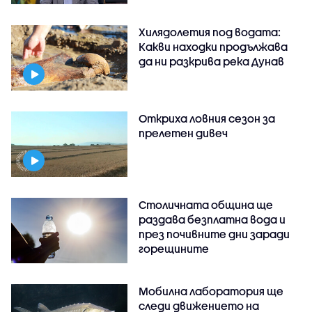
Хилядолетия под водата:
Какви находки продължава
да ни разкрива река Дунав
Откриха ловния сезон за
прелетен дивеч
Столичната община ще
раздава безплатна вода и
през почивните дни заради
горещините
Мобилна лаборатория ще
следи движението на