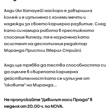
Анди (Ан Хатауей) наскоро е завършила
колеж и е изпълнена с големи мечти и
надежди за своето кариерно развитие. След
като си намира работа в престижното
списание Runway, тя е назначена като
асистент на деспотичния редактор
Миранда Пристли (Мерил Стрийп).
Анди ще трябва да тества способността си
да оцелее в свирепата кариерна
действителност като се изпълзне от
"оковите" на Миранда...
Не пропускайте "Дяволът носи Прада" в
неделя от 20.00 ч. по NOVA.