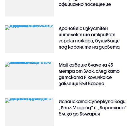
официално посещение
Дронове с изкуствен
интелект ще откриват
горски пожари, бушуващи
под короните на дървета
Майка беше влачена 45
метра от влак, след като
детската ѝ количка се
заклещи във вагона
Испанската Суперкупа води
„Реал Мадрид“ и „Барселона“
близо до България