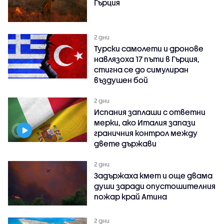
Гърция
2 дни
Турски самолети и дронове
навлязоха 17 пъти в Гърция,
стигна се до симулиран
въздушен бой
2 дни
Испания заплаши с ответни
мерки, ако Италия запази
граничния контрол между
двете държави
2 дни
Задържаха кмет и още двама
души заради опустошителния
пожар край Атина
2 дни