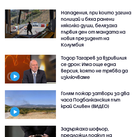
Нападения, при които загина
полицай и бяха ранени
няколко души, белязаха
първия ден от мандата на
новия президент на
Колумбия
Тодор Тагарев за взривилия
се дрон: Има още една
версия, която не трябва да
изключваме
Голям пожар затвори за два
часа Подбалканския път
край Сливен (ВИДЕО)
Задържаха шофьор,
предложил подкуп на