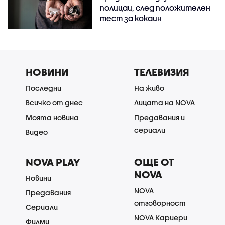
полицаи, след положителен
тест за кокаин
НОВИНИ
ТЕЛЕВИЗИЯ
Последни
На живо
Всичко от днес
Лицата на NOVA
Моята новина
Предавания и
сериали
Видео
NOVA PLAY
ОЩЕ ОТ
NOVA
Новини
NOVA
Предавания
отговорност
Сериали
NOVA Кариери
Филми