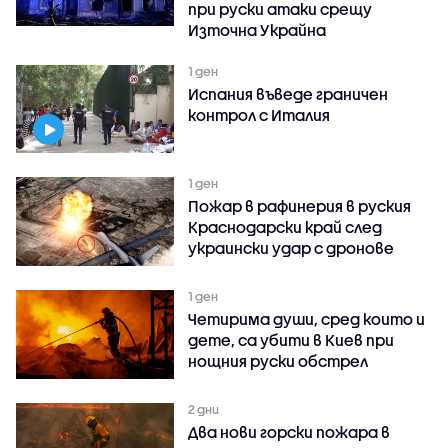
при руски атаки срещу
Източна Украйна
1 ден
Испания въведе граничен
контрол с Италия
1 ден
Пожар в рафинерия в руския
Краснодарски край след
украински удар с дронове
1 ден
Четирима души, сред които и
дете, са убити в Киев при
нощния руски обстрел
2 дни
Два нови горски пожара в