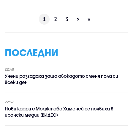
1
2
3
>
»
ПОСЛЕДНИ
22:48
Учени разгадаха защо авокадото сменя пола си
всеки ден
22:37
Нови кадри с Моджтаба Хаменей се появиха в
ирански медии (ВИДЕО)