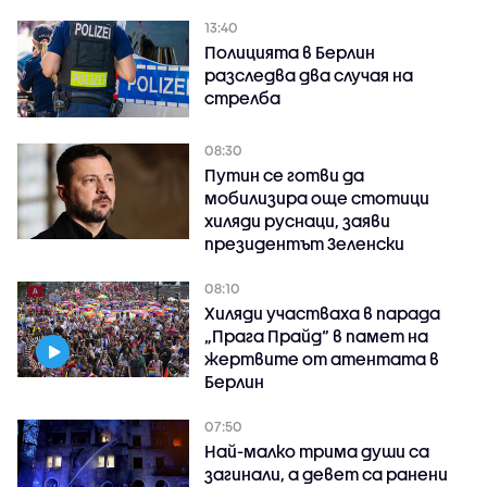
13:40
Полицията в Берлин
разследва два случая на
стрелба
08:30
Путин се готви да
мобилизира още стотици
хиляди руснаци, заяви
президентът Зеленски
08:10
Хиляди участваха в парада
„Прага Прайд“ в памет на
жертвите от атентата в
Берлин
07:50
Най-малко трима души са
загинали, а девет са ранени