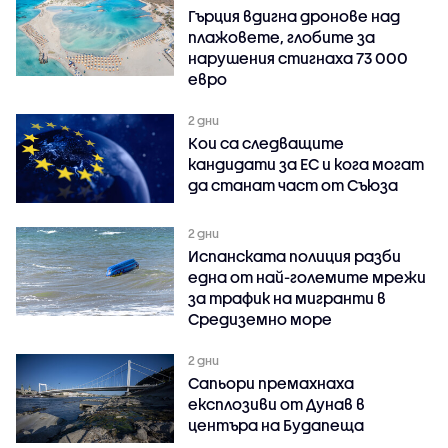
Гърция вдигна дронове над
плажовете, глобите за
нарушения стигнаха 73 000
евро
2 дни
Кои са следващите
кандидати за ЕС и кога могат
да станат част от Съюза
2 дни
Испанската полиция разби
една от най-големите мрежи
за трафик на мигранти в
Средиземно море
2 дни
Сапьори премахнаха
експлозиви от Дунав в
центъра на Будапеща