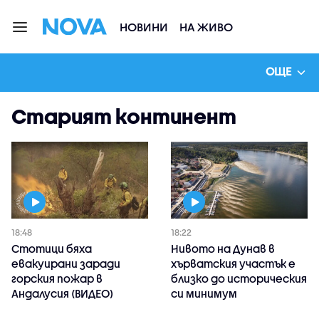
НОВИНИ
НА ЖИВО
ОЩЕ
Старият континент
18:48
18:22
Стотици бяха
Нивото на Дунав в
евакуирани заради
хърватския участък е
горския пожар в
близко до историческия
Андалусия (ВИДЕО)
си минимум