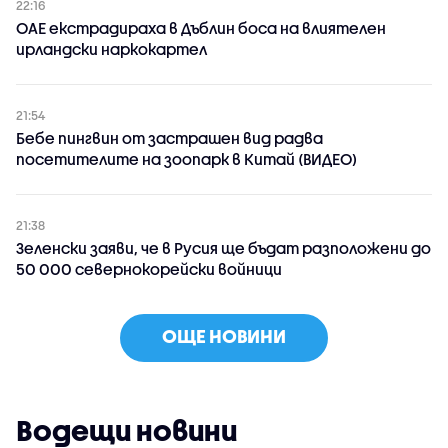
22:16
ОАЕ екстрадираха в Дъблин боса на влиятелен
ирландски наркокартел
21:54
Бебе пингвин от застрашен вид радва
посетителите на зоопарк в Китай (ВИДЕО)
21:38
Зеленски заяви, че в Русия ще бъдат разположени до
50 000 севернокорейски войници
ОЩЕ НОВИНИ
Водещи новини