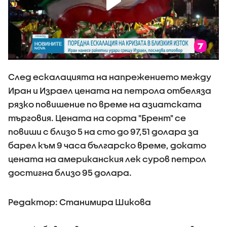
След ескалацията на напрежението между
Иран и Израел цената на петрола отбеляза
рязко повишение по време на азиатската
търговия. Цената на сорта "Брент" се
повиши с близо 5 на сто до 97,51 долара за
барел към 9 часа българско време, докато
цената на американския лек суров петрол
достигна близо 95 долара.
Редактор: Станимира Шикова