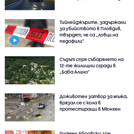
Тийнейджърите, задържани
за убийството в Пловдив,
твърдят, че са „ловци на
педофили”
Съдът спря събарянето на
12-те жилищни сгради в
„Баба Алино“
Доживотен затвор за мъжа,
врязал се с кола в
протестиращи в Мюнхен
Пламен Абровски: Ще