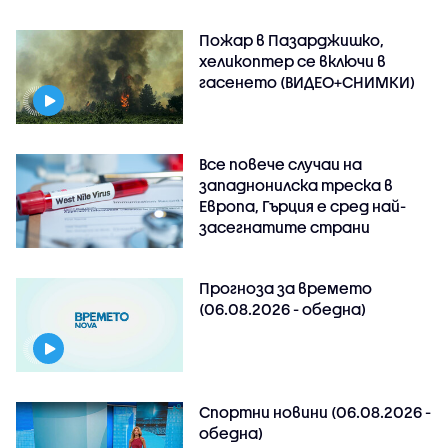
Пожар в Пазарджишко,
хеликоптер се включи в
гасенето (ВИДЕО+СНИМКИ)
Все повече случаи на
западнонилска треска в
Европа, Гърция е сред най-
засегнатите страни
Прогноза за времето
(06.08.2026 - обедна)
Спортни новини (06.08.2026 -
обедна)