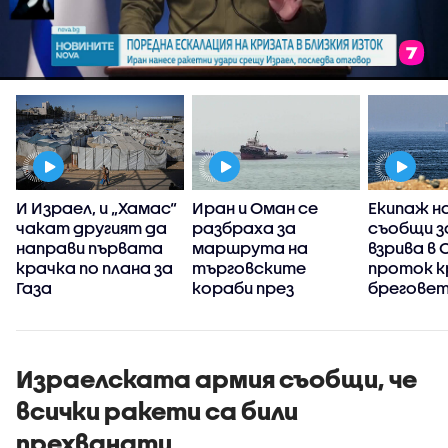
И Израел, и „Хамас“
Иран и Оман се
Екипаж н
?
чакат другият да
разбраха за
съобщи з
направи първата
маршрута на
взрива в 
крачка по плана за
търговските
проток к
Газа
кораби през
бреговет
Ормузкия проток
Израелската армия съобщи, че
всички ракети са били
прехванати