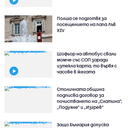
Полша се подготвя за
посещението на папа Лъв
XIV
Шофьор на автобус свали
момче със СОП заради
изтекла карта, то вървя с
часове в жегата
Столичната община
подписва договор за
почистването на „Слатина”,
„Подуяне” и „Изгрев”
Защо България допуска