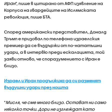
Иран
", пише в цитирано от АФП изявление на
Корпуса на гвардейците на Ислямската
революция, пише БТА.
Според американски представител, Доналд
Тръмп е призовал по телефона израелския
премиер да се въздържи от по-нататъшни
удари, а в интервю преди ескалацията, той
заяви отново, че споразумението с Иран е
близо.
Израел и Иран продължиха да си разменят
въздушни удари през нощта
"
Мисля, че сме много близо. Остават ни само
няколко точки. Дори не изглеждат като