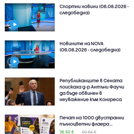
Спортни новини (06.08.2026 -
следобедна)
Новините на NOVA
(06.08.2026 - следобедна)
Републиканците в Сената
поискаха д-р Антъни Фаучи
да бъде обвинен в
неуважение към Конгреса
Печат на 1000 двустранни
пълноцветни флаера ..
36.50 €
60.84 €