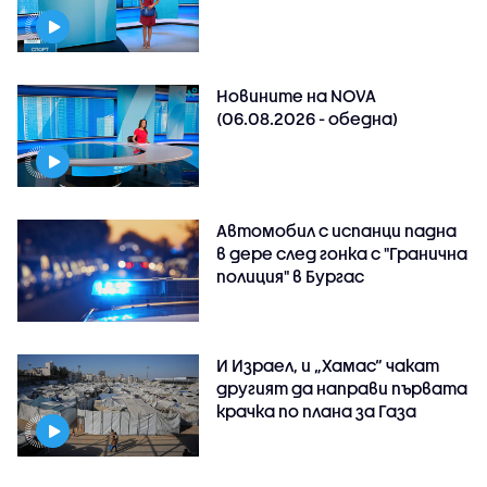
Новините на NOVA
(06.08.2026 - обедна)
Автомобил с испанци падна
в дере след гонка с "Гранична
полиция" в Бургас
И Израел, и „Хамас“ чакат
другият да направи първата
крачка по плана за Газа