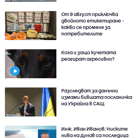
От 9 август приключва
двойното етикетиране -
какво се променя за
потребителите
Кога и защо кучетата
реагират агресивно?
Разследват за данъчни
измами бившата посланичка
на Украйна в САЩ
Инж. Иван Иванов: Ниските
нива на Дунав са последица