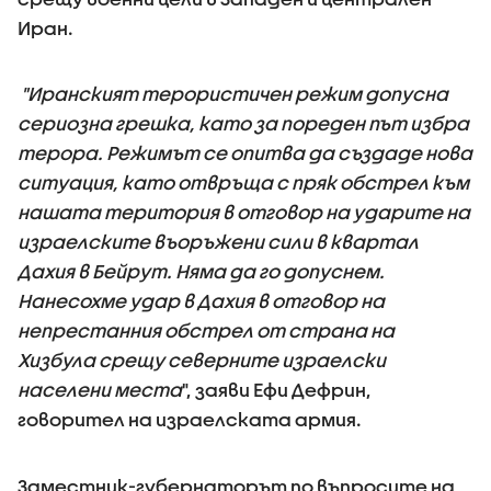
Иран.
"Иранският терористичен режим допусна
сериозна грешка, като за пореден път избра
терора. Режимът се опитва да създаде нова
ситуация, като отвръща с пряк обстрел към
нашата територия в отговор на ударите на
израелските въоръжени сили в квартал
Дахия в Бейрут. Няма да го допуснем.
Нанесохме удар в Дахия в отговор на
непрестанния обстрел от страна на
Хизбула срещу северните израелски
населени места
", заяви Ефи Дефрин,
говорител на израелската армия.
Заместник-губернаторът по въпросите на