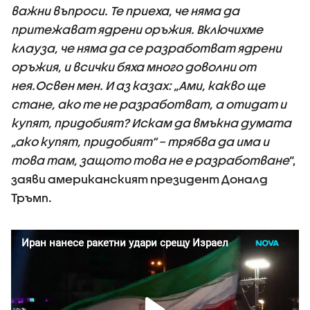
важни въпроси. Те приеха, че няма да
притежават ядрени оръжия. Включихме
клауза, че няма да се разработват ядрени
оръжия, и всички бяха много доволни от
нея.Освен мен. И аз казах: „Ами, какво ще
стане, ако те не разработват, а отидат и
купят, придобият? Искам да вмъкна думата
„ако купят, придобият“ – трябва да има и
това там, защото това не е разработване
“,
заяви американският президент Доналд
Тръмп.