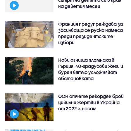
на деветия месец
Франция предупреждава за
засилваща се руска намеса
преди президентските
избори
Нови огнища пламнаха в
Гърция, 40-градусови жеги и
бурен вятър усложняват
обстановката
ООН отчете рекорден брой
цивилни жертви в Украйна
от 2022 г. насам