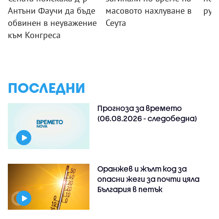
Антъни Фаучи да бъде
масовото нахлуване в
рус
обвинен в неуважение
Сеута
към Конгреса
ПОСЛЕДНИ
Прогноза за времето
(06.08.2026 - следобедна)
Оранжев и жълт код за
опасни жеги за почти цяла
България в петък