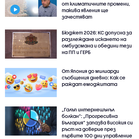
от климатичните промени,
такива явления ще
зачестяват
Бюджет 2026: КС допусна за
разглеждане искането на
омбудсмана и обедини тези
на ПП и ГЕРБ
От Япония до милиарди
съобщения дневно: Как се
раждат емоджитата
„Галъп интернешънъл
болкан“: „Прогресивна
България“ запазва високия си
ръст на доверие през
първите 100 дни управление