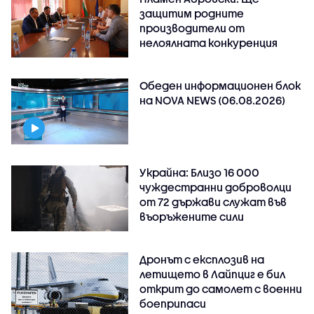
защитим родните
производители от
нелоялната конкуренция
Обеден информационен блок
на NOVA NEWS (06.08.2026)
Украйна: Близо 16 000
чуждестранни доброволци
от 72 държави служат във
въоръжените сили
Дронът с експлозив на
летището в Лайпциг е бил
открит до самолет с военни
боеприпаси