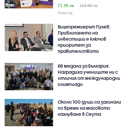
71.39 лв
118.99 лв
Grabo.bg
Вицепремиерът Пулев:
Привличането на
инвестиции е ключов
приоритет за
правителството
68 медала за България:
Наградиха учениците ни с
отличия от международни
олимпиади
Около 100 души са загинали
по време на масовото
нахлуване в Сеута