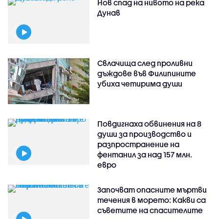
Нов спад на нивото на река
Дунав
Свлачища след проливни
дъждове във Филипините
убиха четирима души
Повдигнаха обвинения на 8
души за производство и
разпространение на
фентанил за над 157 млн.
евро
Започват опасните мъртви
течения в морето: Какви са
съветите на спасителите