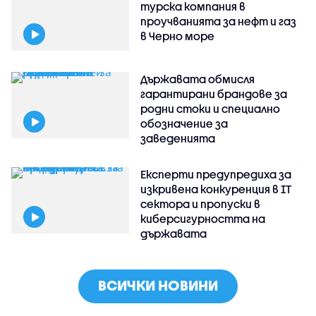
турска компания в
проучванията за нефт и газ
в Черно море
Държавата обмисля
гарантирани брандове за
родни стоки и специално
обозначение за
заведенията
Експерти предупредиха за
изкривена конкуренция в IT
сектора и пропуски в
киберсигурността на
държавата
ВСИЧКИ НОВИНИ