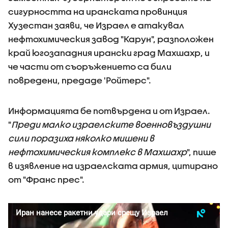
сигурността на иранската провинция
Хузестан заяви, че Израел е атакувал
нефтохимическия завод "Карун", разположен
край югозападния ирански град Махшахр, и
че части от съоръжението са били
повредени, предаде 'Ройтерс".
Информацията бе потвърдена и от Израел.
"
Преди малко израелските военновъздушни
сили поразиха няколко мишени в
нефтохимическия комплекс в Махшахр
", пише
в изявление на израелската армия, цитирано
от "Франс прес".