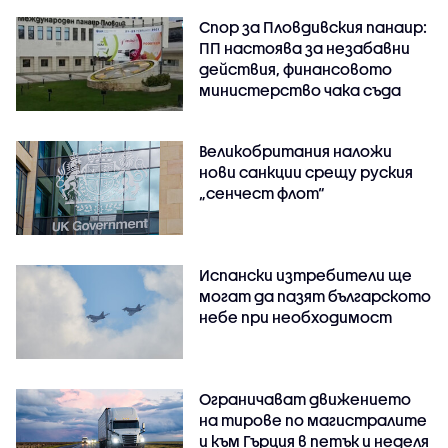
Спор за Пловдивския панаир:
ПП настоява за незабавни
действия, финансовото
министерство чака съда
Великобритания наложи
нови санкции срещу руския
„сенчест флот“
Испански изтребители ще
могат да пазят българското
небе при необходимост
Ограничават движението
на тирове по магистралите
и към Гърция в петък и неделя