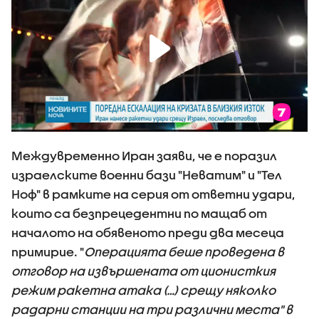
Междувременно Иран заяви, че е поразил
израелските военни бази "Неватим" и "Тел
Ноф" в рамките на серия от ответни удари,
които са безпрецедентни по мащаб от
началото на обявеното преди два месеца
примирие. "
Операцията беше проведена в
отговор на извършената от ционисткия
режим ракетна атака (…) срещу няколко
радарни станции на три различни места" в