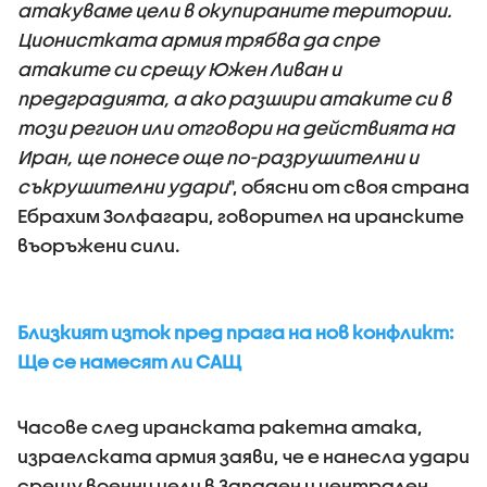
атакуваме цели в окупираните територии.
Ционистката армия трябва да спре
атаките си срещу Южен Ливан и
предградията, а ако разшири атаките си в
този регион или отговори на действията на
Иран, ще понесе още по-разрушителни и
съкрушителни удари
", обясни от своя страна
Ебрахим Золфагари, говорител на иранските
въоръжени сили.
Близкият изток пред прага на нов конфликт:
Ще се намесят ли САЩ
Часове след иранската ракетна атака,
израелската армия заяви, че е нанесла удари
срещу военни цели в Западен и централен