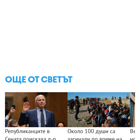
ОЩЕ ОТ СВЕТЪТ
Републиканците в
Около 100 души са
Вел
Сената поискаха д-р
загинали по време на
нов