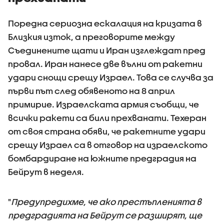
Поредна сериозна ескалация на кризата в
Близкия изток, а преговорите между
Съединените щати и Иран изглеждат пред
провал. Иран нанесе две вълни от ракетни
удари снощи срещу Израел. Това се случва за
първи път след обявеното на 8 април
примирие. Израелската армия съобщи, че
всички ракети са били прехванати. Техеран
от своя страна обяви, че ракетните удари
срещу Израел са в отговор на израелското
бомбардиране на южните предградия на
Бейрут в неделя.
"
Предупредихме, че ако престъпленията в
предградията на Бейрут се разширят, ще