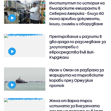
Институтът по история на
българските емигранти в
Северна Америка - близо 60
тона архивни документи,
книги, снимки и оборудване
Претърсвания и разпити в
два града по разследване за
злоупотреби с
евросредства във ВиК-
Кърджали
Иран и Оман се разбраха за
маршрута на търговските
кораби през Ормузкия
проток
Жена от Варна търси
истината за внезапната
смърт на детето си в края