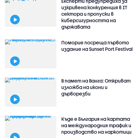
Експерти предупредиха за
изкривена конкуренция в IT
сектора и пропуски в
киберсигурността на
държавата
Поморие посреща първото
издание на Sunset Port Festival
В памет на Ванга: Откриват
изложба на икони и
дърворезби
Къде е България на картата
на международния трафик и
производство на наркотици