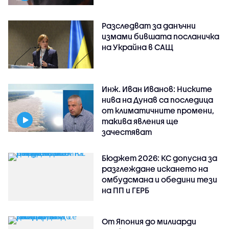
Разследват за данъчни
измами бившата посланичка
на Украйна в САЩ
Инж. Иван Иванов: Ниските
нива на Дунав са последица
от климатичните промени,
такива явления ще
зачестяват
Бюджет 2026: КС допусна за
разглеждане искането на
омбудсмана и обедини тези
на ПП и ГЕРБ
От Япония до милиарди