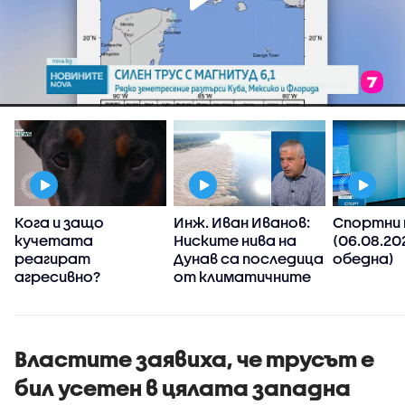
Кога и защо
Инж. Иван Иванов:
Спортни 
кучетата
Ниските нива на
(06.08.20
реагират
Дунав са последица
обедна)
е
агресивно?
от климатичните
промени, такива
явления ще
зачестяват
Властите заявиха, че трусът е
бил усетен в цялата западна