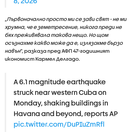
8, 2026
„
Първоначално просто ми се зави свят - не ми
хрумна, че е земетресение, никога преди не
бях преживявала такова нещо. Но щом
осъзнахме какво може да е, излязохме бързо
навън
“, разказа пред АФП 47-годишният
икономист Кармел Делгадо.
A 6.1 magnitude earthquake
struck near western Cuba on
Monday, shaking buildings in
Havana and beyond, reports AP
pic.twitter.com/DuPIuZmRfl