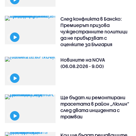
След конфликта в Банско:
Премиерът призова
чуждестранните политици
да не прибързват с
оценките за България
Новините на NOVA
(06.08.2026 - 9.00)
Ще бъдат ли ремонтирани
трасетата в район „Люлин”
след двата инцидента с
трамваи
Кои ще бъдат решаващите