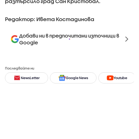
разтърсило град Сан Кристобал.
Редактор: Ивета Костадинова
Добави ни в предпочитани източници в
Google
Последвайте ни
NewsLetter
Google News
Youtube