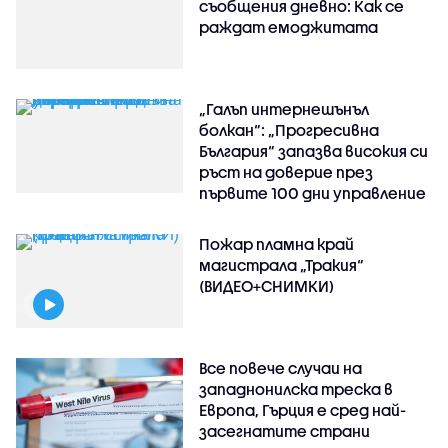
съобщения дневно: Как се
раждат емоджитата
„Галъп интернешънъл
болкан“: „Прогресивна
България“ запазва високия си
ръст на доверие през
първите 100 дни управление
Пожар пламна край
магистрала „Тракия“
(ВИДЕО+СНИМКИ)
Все повече случаи на
западнонилска треска в
Европа, Гърция е сред най-
засегнатите страни