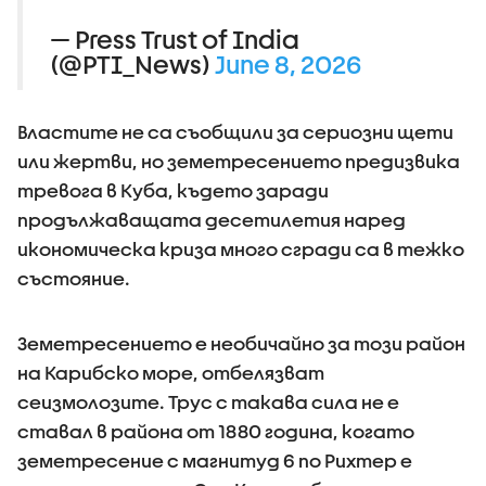
— Press Trust of India
(@PTI_News)
June 8, 2026
Властите не са съобщили за сериозни щети
или жертви, но земетресението предизвика
тревога в Куба, където заради
продължаващата десетилетия наред
икономическа криза много сгради са в тежко
състояние.
Земетресението е необичайно за този район
на Карибско море, отбелязват
сеизмолозите. Трус с такава сила не е
ставал в района от 1880 година, когато
земетресение с магнитуд 6 по Рихтер е