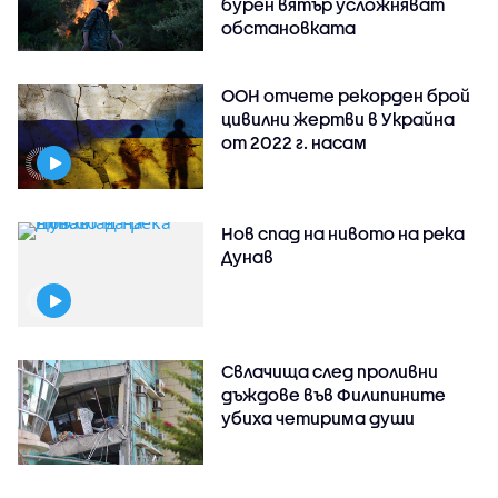
бурен вятър усложняват
обстановката
ООН отчете рекорден брой
цивилни жертви в Украйна
от 2022 г. насам
Нов спад на нивото на река
Дунав
Свлачища след проливни
дъждове във Филипините
убиха четирима души