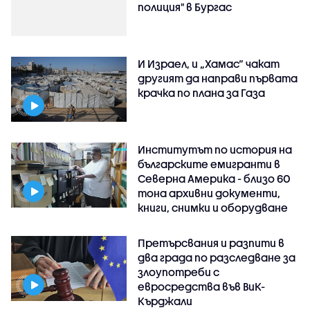
полиция" в Бургас
И Израел, и „Хамас“ чакат
другият да направи първата
крачка по плана за Газа
Институтът по история на
българските емигранти в
Северна Америка - близо 60
тона архивни документи,
книги, снимки и оборудване
Претърсвания и разпити в
два града по разследване за
злоупотреби с
евросредства във ВиК-
Кърджали