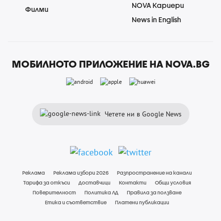
NOVA Кариери
Филми
News in English
МОБИЛНОТО ПРИЛОЖЕНИЕ НА NOVA.BG
Четете ни в Google News
Реклама
Реклама избори 2026
Разпространение на канали
Тарифа за откъси
Доставчици
Контакти
Общи условия
Поверителност
Политика ЛД
Правила за ползване
Етика и съответствие
Платени публикации