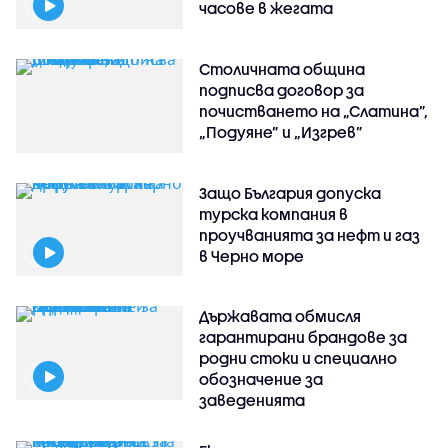
часове в жегата
Столичната община
подписва договор за
почистването на „Слатина”,
„Подуяне” и „Изгрев”
Защо България допуска
турска компания в
проучванията за нефт и газ
в Черно море
Държавата обмисля
гарантирани брандове за
родни стоки и специално
обозначение за
заведенията