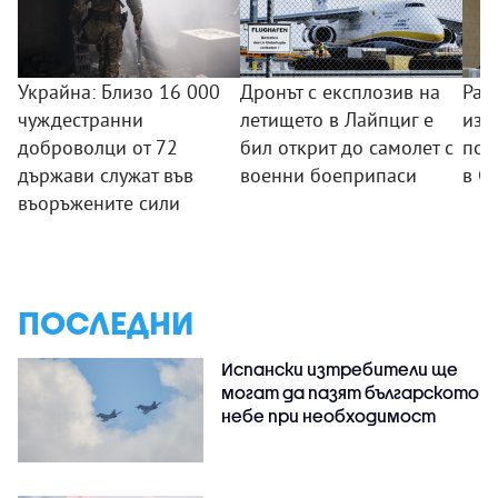
Украйна: Близо 16 000
Дронът с експлозив на
Раз
чуждестранни
летището в Лайпциг е
изм
доброволци от 72
бил открит до самолет с
пос
държави служат във
военни боеприпаси
в С
въоръжените сили
ПОСЛЕДНИ
Испански изтребители ще
могат да пазят българското
небе при необходимост