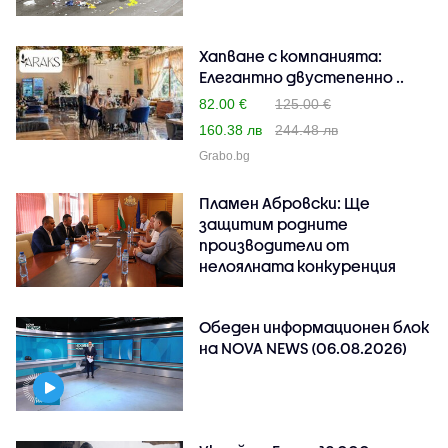
Хапване с компанията:
Елегантно двустепенно ..
82.00 €
125.00 €
160.38 лв
244.48 лв
Grabo.bg
Пламен Абровски: Ще
защитим родните
производители от
нелоялната конкуренция
Обеден информационен блок
на NOVA NEWS (06.08.2026)