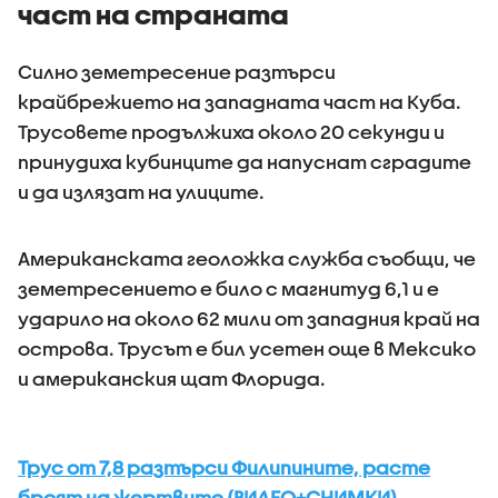
част на страната
Силно земетресение разтърси
крайбрежието на западната част на Куба.
Трусовете продължиха около 20 секунди и
принудиха кубинците да напуснат сградите
и да излязат на улиците.
Американската геоложка служба съобщи, че
земетресението е било с магнитуд 6,1 и е
ударило на около 62 мили от западния край на
острова. Трусът е бил усетен още в Мексико
и американския щат Флорида.
Трус от 7,8 разтърси Филипините, расте
броят на жертвите (ВИДЕО+СНИМКИ)