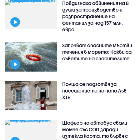
Повдигнаха обвинения на 8
души за производство и
разпространение на
фентанил за над 157 млн.
евро
Започват опасните мъртви
течения в морето: Какви са
съветите на спасителите
Полша се подготвя за
посещението на папа Лъв
XIV
Шофьор на автобус свали
момче със СОП заради
изтекла карта, то вървя с