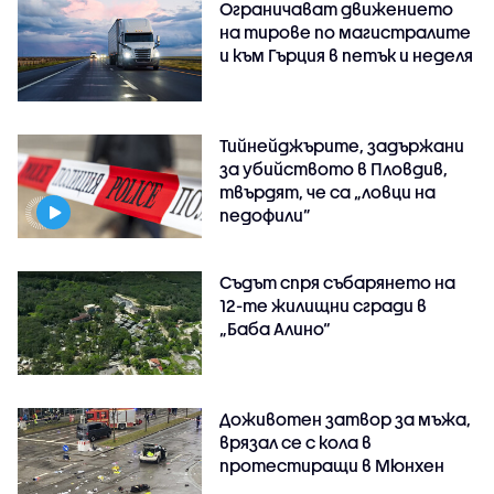
Ограничават движението
на тирове по магистралите
и към Гърция в петък и неделя
Тийнейджърите, задържани
за убийството в Пловдив,
твърдят, че са „ловци на
педофили”
Съдът спря събарянето на
12-те жилищни сгради в
„Баба Алино“
Доживотен затвор за мъжа,
врязал се с кола в
протестиращи в Мюнхен