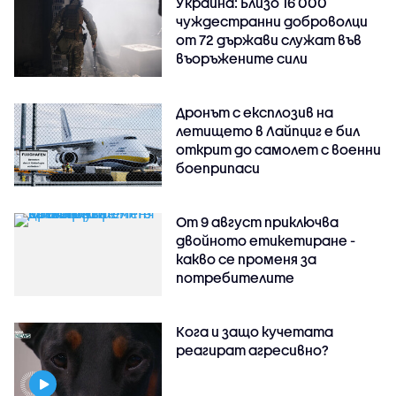
Украйна: Близо 16 000
чуждестранни доброволци
от 72 държави служат във
въоръжените сили
Дронът с експлозив на
летището в Лайпциг е бил
открит до самолет с военни
боеприпаси
От 9 август приключва
двойното етикетиране -
какво се променя за
потребителите
Кога и защо кучетата
реагират агресивно?