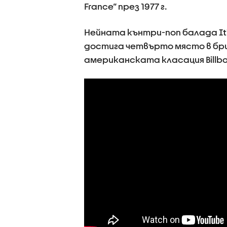
France“ през 1977 г.
Нейната кънтри-поп балада It'
достига четвърто място в бри
американската класация Billbo