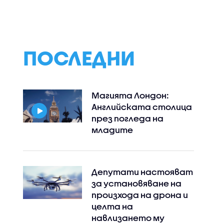
узика
сцена след година
престижния
прекъсване
Филхармоничен
оркестър на М
Карло
ПОСЛЕДНИ
Магията Лондон:
Английската столица
през погледа на
младите
Депутати настояват
за установяване на
произхода на дрона и
целта на
навлизането му