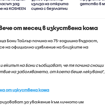
ласът зад
излиза на открита
детство в м
е на KOSHEEN
сцена с безплатни
анс
концерти във Варна
ече от месец в изкуствена кома
а Бони Тайлър почина на 75-годишна възраст,
 се на официално изявление на близките на
 екипът на Бони съобщават, че тя почина снощи
ствие на заболяването, от което беше лекувана
“,
ена от изкуствена кома
ризовават за уважение към личното им