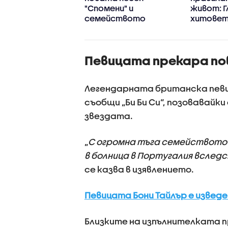
чта: „Зала 1 на
"Спомени" и
живот: Г
семейството
хитовет
- Шон Ев
Певицата прекара пов
Легендарната британска певиц
съобщи „Би Би Си“, позовавайки
звездата.
„
С огромна тъга семейството и
в болница в Португалия вслед
се казва в изявлението.
Певицата Бони Тайлър е извед
Близките на изпълнителката п