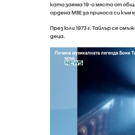
като заема 19-о място от общо 
ордена MBE за приноса си към 
През юли 1973 г. Тайлър се ом
деца.