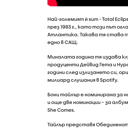
Най-големият ѝ хит - Total Eclip
през 1983 г., като този път о
Атлантика. Такава тя става п
едно в САЩ.
Миналата година тя издава клубн
продуценти Дейвид Гета и Hypat
години след излизането си, о
милиард слушания в Spotify.
Бони тайлър е номинирана за на
и още две номинации – за албума 
She Comes.
Тайлър представя Обединеното 