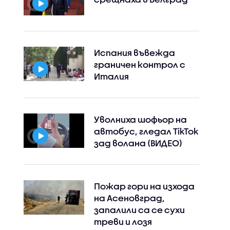
Испания въвежда
граничен контрол с
Италия
Уволниха шофьор на
автобус, гледал TikTok
зад волана (ВИДЕО)
Пожар гори на изхода
на Асеновград,
запалили са се сухи
треви и лозя