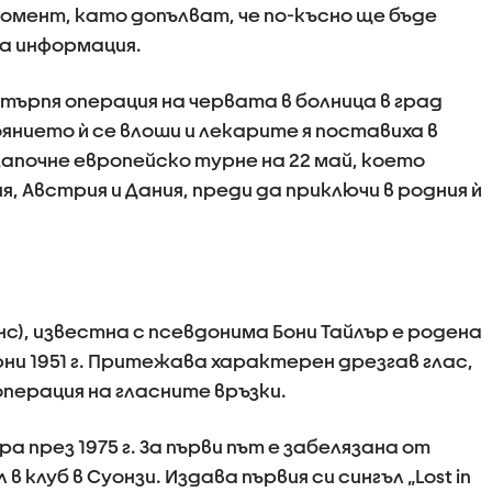
мент, като допълват, че по-късно ще бъде
а информация.
етърпя операция на червата в болница в град
нието ѝ се влоши и лекарите я поставиха в
апочне европейско турне на 22 май, което
, Австрия и Дания, преди да приключи в родния ѝ
нс), известна с псевдонима Бони Тайлър е родена
юни 1951 г. Притежава характерен дрезгав глас,
перация на гласните връзки.
 през 1975 г. За първи път е забелязана от
 клуб в Суонзи. Издава първия си сингъл „Lost in