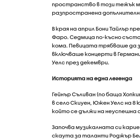
пространство в този тежък мо
разпространена допълнителн
В края на април Бони Тайлър пр
Фаро. Седмица по-късно състоя
кома. Певицата трябваше да з
включваше концерти в Германия
Уелс през декември.
Историята на една легенда
Гейнър Съливан (по баща Хопки
в село Скиуен, Южен Уелс на 8 
който се дължи на неуспешна о
Започва музикалната си кариера
скаута за таланти Роджър Бел в