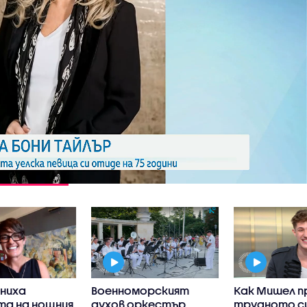
ениха
Военноморският
Как Мишел п
та на нощния
духов оркестър
трудното с