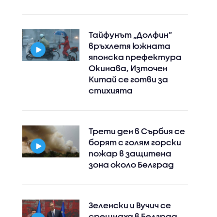
Тайфунът „Долфин”
връхлетя южната
японска префектура
Окинава, Източен
Китай се готви за
стихията
Трети ден в Сърбия се
борят с голям горски
пожар в защитена
зона около Белград
Зеленски и Вучич се
срещнаха в Белград