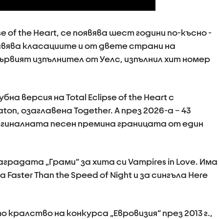
se of the Heart, се появява шест години по-късно -
главява класациите и от двете страни на
ървият изпълнител от Уелс, изпълнил хит номер
а версия на Total Eclipse of the Heart с
on, озаглавена Together. А през 2026-а – 43
ригиналната песен премина границата от един
градата „Грами” за хита си Vampires in Love. Има
Faster Than the Speed ​​of Night и за сингъла Here
кралство на конкурса „Евровизия“ през 2013 г.,