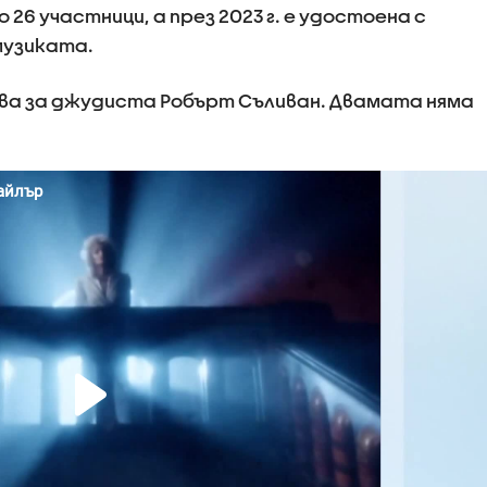
26 участници, а през 2023 г. е удостоена с
музиката.
ъжва за джудиста Робърт Съливан. Двамата няма