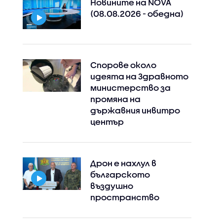
Новините на NOVA
(08.08.2026 - обедна)
Спорове около
идеята на Здравното
министерство за
промяна на
държавния инвитро
център
Дрон е нахлул в
българското
въздушно
пространство