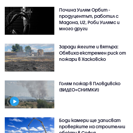
Почина Уилям Орбит -
продуцентът, работил с
Мадона, U2, Роби Уилямс и
много други
Заради жегите и вятъра:
Обявиха екстремен риск от
пожари в Хасковско
Голям пожар в Пловдивско
(ВИДЕО+СНИМКИ)
Боди камери ще записват
проверките на строителни
обекти в София