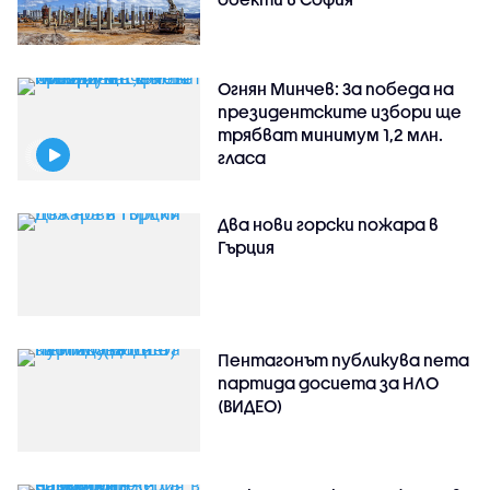
Огнян Минчев: За победа на
президентските избори ще
трябват минимум 1,2 млн.
гласа
Два нови горски пожара в
Гърция
Пентагонът публикува пета
партида досиета за НЛО
(ВИДЕО)