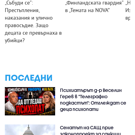
„Събуди се“:
„Финландската гвардия“
„Ни
Престъпления,
в „Темата на NOVA”
Изк
наказания и улично
вра
правосъдие. Защо
децата се превърнаха в
убийци?
ПОСЛЕДНИ
Психиатърът д-р Веселин
Герев в "Телеграфно
подкастът": Отглеждат се
деца психопати
Сенатът на САЩ прие
законопроект за санкции