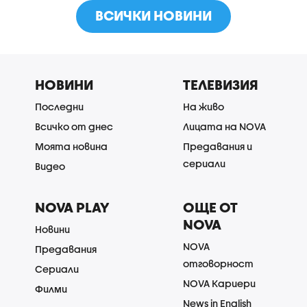
ВСИЧКИ НОВИНИ
НОВИНИ
ТЕЛЕВИЗИЯ
Последни
На живо
Всичко от днес
Лицата на NOVA
Моята новина
Предавания и
сериали
Видео
NOVA PLAY
ОЩЕ ОТ
NOVA
Новини
NOVA
Предавания
отговорност
Сериали
NOVA Кариери
Филми
News in English