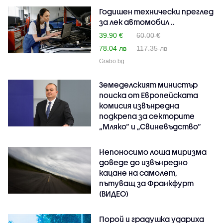
Годишен технически преглед
за лек автомобил ..
39.90 €
60.00 €
78.04 лв
117.35 лв
Grabo.bg
Земеделският министър
поиска от Европейската
комисия извънредна
подкрепа за секторите
„Мляко“ и „Свиневъдство“
Непоносимо лоша миризма
доведе до извънредно
кацане на самолет,
пътуващ за Франкфурт
(ВИДЕО)
Порой и градушка удариха