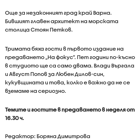
Още за незаконният град край Варна.
Бившият главен архитект на морската
столица Стоян Петков.
Тримата бяха гости в първото издание на
предаването „На фокус“. Пет години по-късно
в студиото ще са само двама. Влади Въргала
и Август Попов за Любен Дилов-син,
кукувщината и това, колко е важно да не се
вземаме на сериозно.
Темите и гостите в предаването в неделя от
16.30 ч.
Редактор: Боряна Димитрова