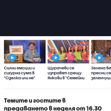
Силни емоции и
Щурачеви се
Зелена ве
сигурна сума в
изправят срещу
пресни с
"Сделка или не"
Янкови в "Семейни
зеленчуц
войни"
Станимир
„Черешка
тортат
Темите и гостите в
предаването в неделя от 16.30