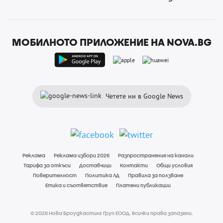
МОБИЛНОТО ПРИЛОЖЕНИЕ НА NOVA.BG
Четете ни в Google News
Реклама
Реклама избори 2026
Разпространение на канали
Тарифа за откъси
Доставчици
Контакти
Общи условия
Поверителност
Политика ЛД
Правила за ползване
Етика и съответствие
Платени публикации
© 2026 Нова Броудкастинг Груп ЕООД. Всички права запазени.