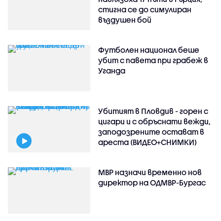
стигна се до симулиран
въздушен бой
Футболен национал беше
убит с павета при грабеж в
Уганда
Убитият в Пловдив - горен с
цигари и с обръснати вежди,
заподозрените остават в
ареста (ВИДЕО+СНИМКИ)
МВР назначи временно нов
директор на ОДМВР-Бургас