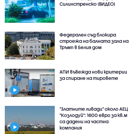
Силинстренско (ВИДЕО)
Федерален съд блокира
строежа на балната зала на
Тръмп в Белия дом
АПИ въвежда нови критерии
за спиране на тировете
"Златните ливади" около АЕЦ
"Козлодуй": 1600 евро за кв.м
са дадени на частна
компания