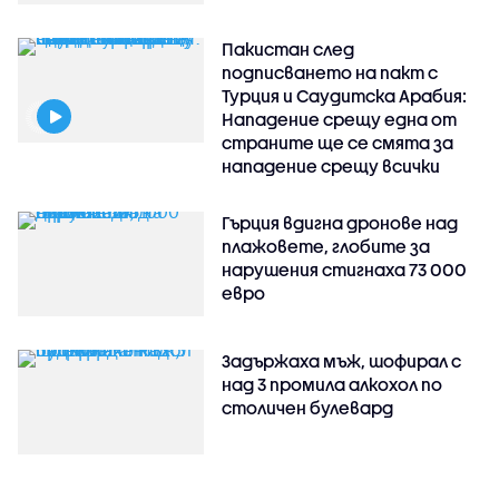
Пакистан след
подписването на пакт с
Турция и Саудитска Арабия:
Нападение срещу една от
страните ще се смята за
нападение срещу всички
Гърция вдигна дронове над
плажовете, глобите за
нарушения стигнаха 73 000
евро
Задържаха мъж, шофирал с
над 3 промила алкохол по
столичен булевард