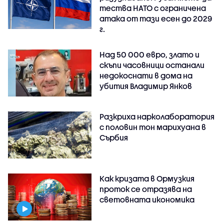
тества НАТО с ограничена
атака от тази есен до 2029
г.
Над 50 000 евро, злато и
скъпи часовници останали
недокоснати в дома на
убития Владимир Янков
Разкриха нарколаборатория
с половин тон марихуана в
Сърбия
Как кризата в Ормузкия
проток се отразява на
световната икономика