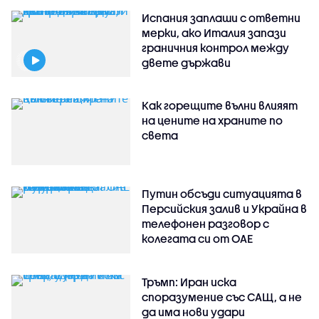
Испания заплаши с ответни
мерки, ако Италия запази
граничния контрол между
двете държави
Как горещите вълни влияят
на цените на храните по
света
Путин обсъди ситуацията в
Персийския залив и Украйна в
телефонен разговор с
колегата си от ОАЕ
Тръмп: Иран иска
споразумение със САЩ, а не
да има нови удари