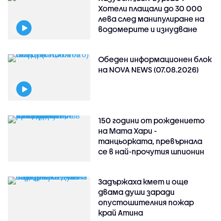
Хотели плащали до 30 000
лева след манипулиране на
водомерите и изнудване
Обеден информационен блок
на NOVA NEWS (07.08.2026)
150 години от рождението
на Мата Хари -
танцьорката, превърнала
се в най-прочутия шпионин
Задържаха кмет и още
двама души заради
опустошителния пожар
край Атина