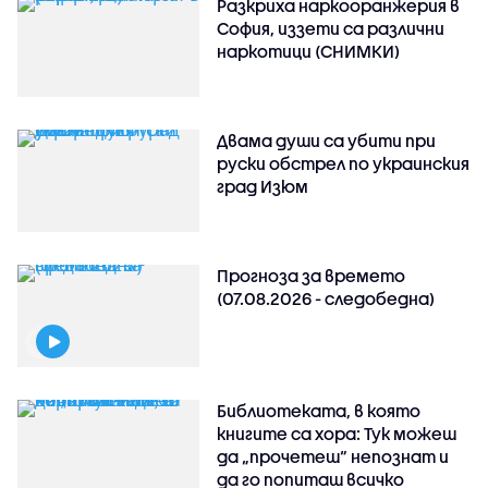
Разкриха наркооранжерия в
София, иззети са различни
наркотици (СНИМКИ)
Двама души са убити при
руски обстрeл по украинския
град Изюм
Прогноза за времето
(07.08.2026 - следобедна)
Библиотеката, в която
книгите са хора: Тук можеш
да „прочетеш“ непознат и
да го попиташ всичко