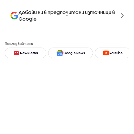
Добави ни в предпочитани източници в
Google
Последвайте ни
NewsLetter
Google News
Youtube