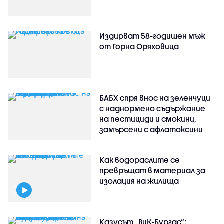
Издирват 58-годишен мъж
от Горна Оряховица
БАБХ спря внос на зеленчуци
с наднормено съдържание
на пестициди и смокини,
замърсени с афлатоксини
Как водораслите се
превръщат в материал за
изолация на жилища
Казусът „ВиК-Бургас“: