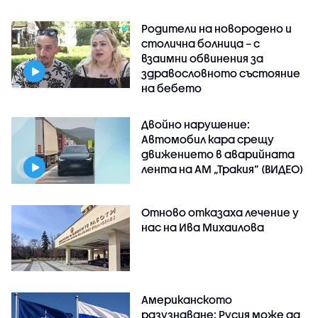
Родители на новородено и
столична болница – с
взаимни обвинения за
здравословното състояние
на бебето
Двойно нарушение:
Автомобил кара срещу
движението в аварийната
лента на АМ „Тракия” (ВИДЕО)
Отново отказаха лечение у
нас на Ива Михаилова
Американското
разузнаване: Русия може да