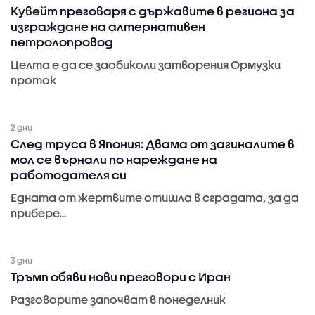
Кувейт преговаря с държавите в региона за
изграждане на алтернативен
петролопровод
Целта е да се заобиколи затворения Ормузки
проток
2 дни
След труса в Япония: Двама от загиналите в
мол се върнали по нареждане на
работодателя си
Едната от жертвите отишла в сградата, за да
прибере…
3 дни
Тръмп обяви нови преговори с Иран
Разговорите започват в понеделник