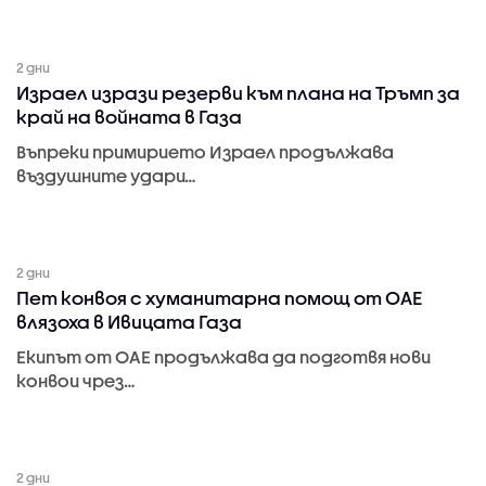
2 дни
Израел изрази резерви към плана на Тръмп за
край на войната в Газа
Въпреки примирието Израел продължава
въздушните удари…
2 дни
Пет конвоя с хуманитарна помощ от ОАЕ
влязоха в Ивицата Газа
Екипът от ОАЕ продължава да подготвя нови
конвои чрез…
2 дни