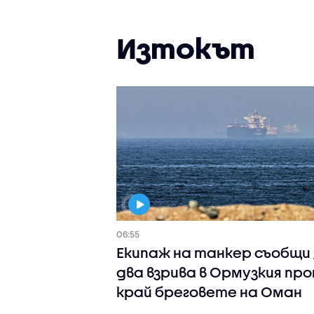
Изтокът
06:55
Екипаж на танкер съобщи 
два взрива в Ормузкия пр
край бреговете на Оман