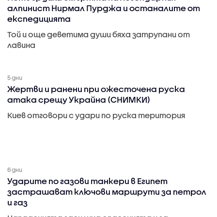
алпинист Нирмал Пурджа и останалите от
експедицията
Той и още деветима души бяха затрупани от
лавина
5 дни
Жертви и ранени при ожесточена руска
атака срещу Украйна (СНИМКИ)
Киев отговори с удари по руска територия
6 дни
Ударите по газови танкери в Египет
застрашават ключови маршрути за петрол
и газ