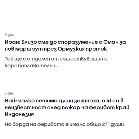
3 дни
Иран: Близо сме до споразумение с Оман за
нов маршрут през Ормузкия проток
Той ще е отделен от съществуващите
корабоплавателни…
3 дни
Най-малко петима души загинаха, а 41 са в
неизвестност след пожар на ферибот край
Индонезия
На борда на ферибота е имало общо 271 души