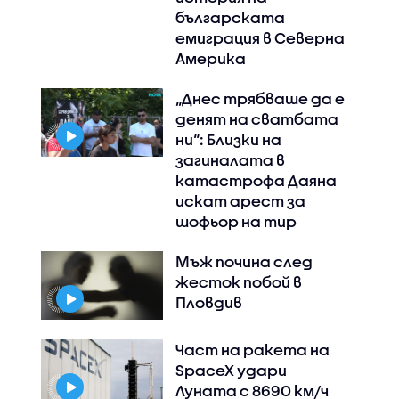
българската
емиграция в Северна
Америка
„Днес трябваше да е
денят на сватбата
ни“: Близки на
загиналата в
катастрофа Даяна
искат арест за
шофьор на тир
Мъж почина след
жесток побой в
Пловдив
Част на ракета на
SpaceX удари
Луната с 8690 км/ч