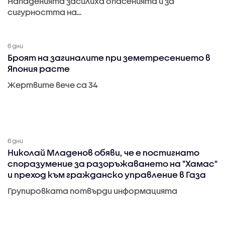
Нападенията засилиха опасенията и за
сигурността на…
6 дни
Броят на загиналите при земетресението в
Япония расте
Жертвите вече са 34
6 дни
Николай Младенов обяви, че е постигнато
споразумение за разоръжаването на "Хамас"
и преход към гражданско управление в Газа
Групировката потвърди информацията