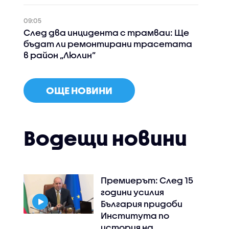
09:05
След два инцидента с трамваи: Ще
бъдат ли ремонтирани трасетата
в район „Люлин”
ОЩЕ НОВИНИ
Водещи новини
Премиерът: След 15
години усилия
България придоби
Института по
история на