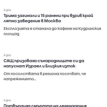
4 дни
Трима загинали и 15 ранени при взрив край
лятно заведение в Москва
Експлозията е станала до кафене на Кудринския
площад
4 дни
САЩ призоваха сънародниците си да
напуснат Израел и Близкия изток
От посолствата в региона посочват, че
напрежението…
4 дни
Потвърдиха смъртта на легендарния