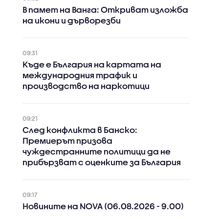
В памет на Ванга: Откриват изложба
на икони и дърворезби
09:31
Къде е България на картата на
международния трафик и
производство на наркотици
09:21
След конфликта в Банско:
Премиерът призова
чуждестранните политици да не
прибързват с оценките за България
09:17
Новините на NOVA (06.08.2026 - 9.00)