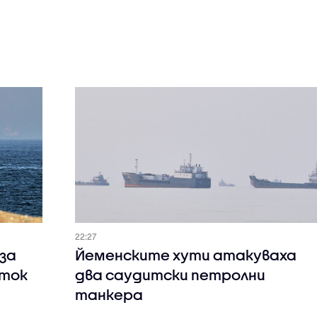
22:27
за
Йеменските хути атакуваха
оток
два саудитски петролни
танкера