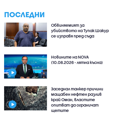
ПОСЛЕДНИ
Обвиняемият за
убийството на Тупак Шакур
се изправя пред съда
Новините на NOVA
(10.08.2026 - лятна късна)
Заседнал танкер причини
мащабен нефтен разлив
край Оман, властите
опитват да ограничат
щетите