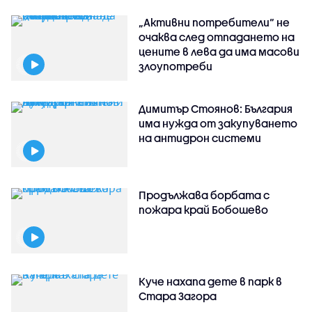
„Активни потребители“ не
очаква след отпадането на
цените в лева да има масови
злоупотреби
Димитър Стоянов: България
има нужда от закупуването
на антидрон системи
Продължава борбата с
пожара край Бобошево
Куче нахапа дете в парк в
Стара Загора