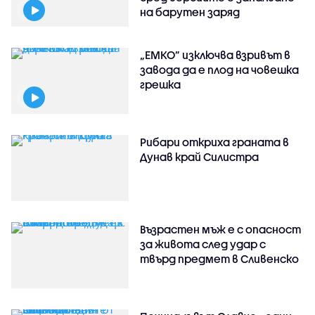
на барутен заряд
„ЕМКО” изключва взривът в
завода да е плод на човешка
грешка
Рибари откриха граната в
Дунав край Силистра
Възрастен мъж е с опасност
за живота след удар с
твърд предмет в Сливенско