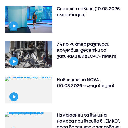
Спортни новини (10.08.2026 -
следобедна)
7,4 по Рихтер разтърси
Колумбия, десетки са
загинали (ВИДЕО+СНИМКИ)
Новините на NOVA
(10.08.2026 - следобедна)
Няма данни за външна
намеса при взрива в „ЕМКО“,
сред версиите е запалване