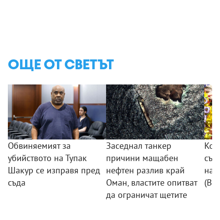
ОЩЕ ОТ СВЕТЪТ
Обвиняемият за
Заседнал танкер
Кол
убийството на Тупак
причини мащабен
съб
Шакур се изправя пред
нефтен разлив край
на 
съда
Оман, властите опитват
(ВИ
да ограничат щетите