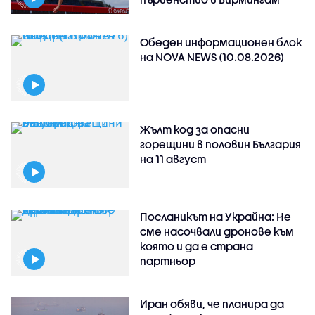
Обеден информационен блок
на NOVA NEWS (10.08.2026)
Жълт код за опасни
горещини в половин България
на 11 август
Посланикът на Украйна: Не
сме насочвали дронове към
която и да е страна
партньор
Иран обяви, че планира да