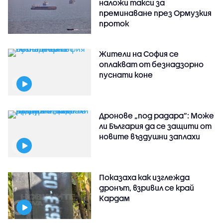
наложи такси за
преминаване през Ормузкия
проток
Жители на София се
оплакват от безнадзорно
пуснати коне
Дронове „под радара“: Може
ли България да се защити от
новите въздушни заплахи
Показаха как изглежда
дронът, взривил се край
Кардам