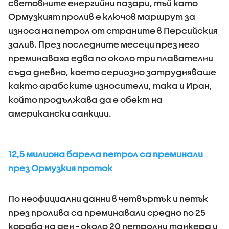
световните енергийни пазари, тъй като
Ормузкият пролив е ключов маршрут за
износа на петрол от страните в Персийския
залив. През последните месеци през него
преминаваха едва по около три плавателни
съда дневно, което сериозно затрудняваше
както арабските износители, така и Иран,
който продължава да е обект на
американски санкции.
12,5 милиона барела петрол са преминали
през Ормузкия проток
По неофициални данни в четвъртък и петък
през пролива са преминавали средно по 25
кораба на ден - около 20 петролни танкера и