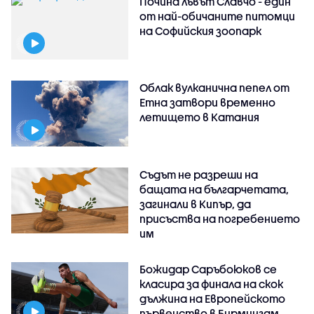
Почина лъвът Славчо - един
от най-обичаните питомци
на Софийския зоопарк
Облак вулканична пепел от
Етна затвори временно
летището в Катания
Съдът не разреши на
бащата на българчетата,
загинали в Кипър, да
присъства на погребението
им
Божидар Саръбоюков се
класира за финала на скок
дължина на Европейското
първенство в Бирмингам