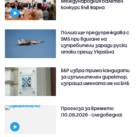
Международния балетен
конкурс във Варна
Полша ще предупреждава с
SMS при вдигане на
изтребители заради руски
атаки срещу Украйна
ББР избра трима кандидати
за изпълнителен директор,
изпраща имената им на БНБ
Прогноза за времето
(10.08.2026 - следобедна)