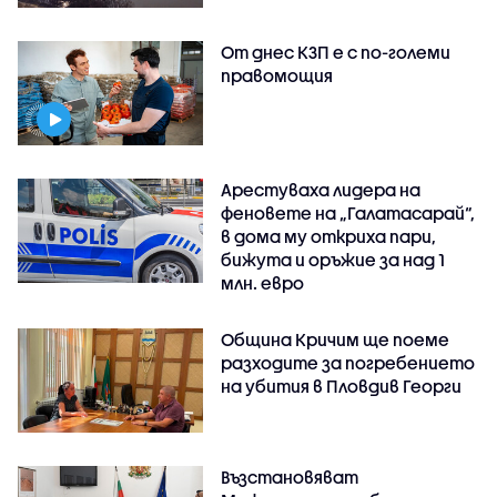
От днес КЗП е с по-големи
правомощия
Арестуваха лидера на
феновете на „Галатасарай“,
в дома му откриха пари,
бижута и оръжие за над 1
млн. евро
Община Кричим ще поеме
разходите за погребението
на убития в Пловдив Георги
Възстановяват