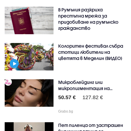
В Румъния разкриха
престъпна мрежа за
придобиване на румънско
гражданство
Колоритен фестивал събра
стотици любители на
цветята в Меделин (ВИДЕО)
Микроблейдинг или
микропигментация на
вежди,..
50.57 €
127.82 €
Grabo.bg
Пет пиленца от застрашен