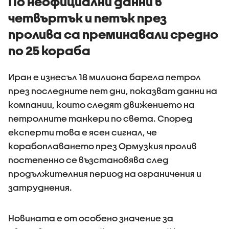
По неофициални данни в
четвъртък и петък през
пролива са преминавали средно
по 25 кораба
Иран е изнесъл 18 милиона барела петрол
през последните пет дни, показват данни на
компании, които следят движението на
петролните танкери по света. Според
експерти това е ясен сигнал, че
корабоплаването през Ормузкия пролив
постепенно се възстановява след
продължителния период на ограничения и
затруднения.
Новината е от особено значение за