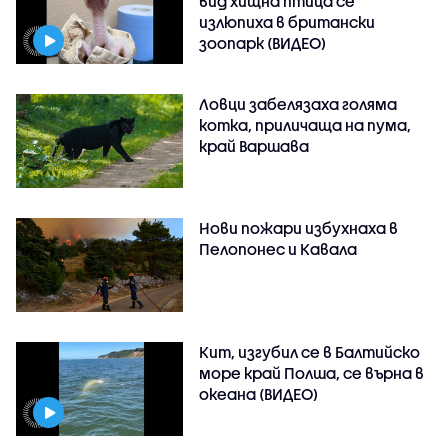
вид хищна птица се
излюпиха в британски
зоопарк (ВИДЕО)
Ловци забелязаха голяма
котка, приличаща на пума,
край Варшава
Нови пожари избухнаха в
Пелопонес и Кавала
Кит, изгубил се в Балтийско
море край Полша, се върна в
океана (ВИДЕО)