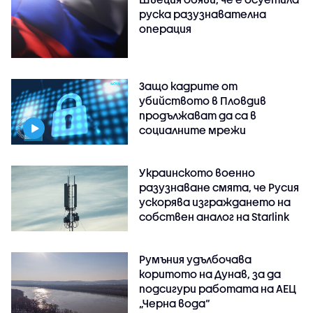
руска разузнавателна
операция
Защо кадрите от
убийството в Пловдив
продължават да са в
социалните мрежи
Украинското военно
разузнаване смята, че Русия
ускорява изграждането на
собствен аналог на Starlink
Румъния удълбочава
коритото на Дунав, за да
подсигури работата на АЕЦ
„Черна вода“