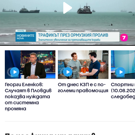
Георги Еленков:
От днес КЗП е с по-
Спортни 
Случаят в Пловдив
големи правомощия
(10.08.202
показва нуждата
следобед
от системна
промяна