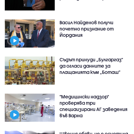
Васил Найденов получи
почетно признание от
Йордания
Съдът принуди „Булгаргаз“
да огласи данните за
плащанията към „Боташ“
"Медицински надзор"
проверява три
специаизирани АГ заведения
във Варнa
Швеция обяви, че е осуетила