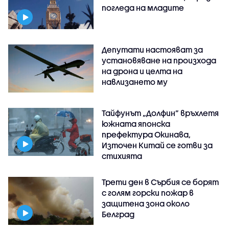
погледа на младите
Депутати настояват за
установяване на произхода
на дрона и целта на
навлизането му
Тайфунът „Долфин” връхлетя
южната японска
префектура Окинава,
Източен Китай се готви за
стихията
Трети ден в Сърбия се борят
с голям горски пожар в
защитена зона около
Белград