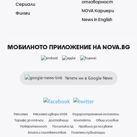
отговорност
Сериали
NOVA Кариери
Филми
News in English
МОБИЛНОТО ПРИЛОЖЕНИЕ НА NOVA.BG
Четете ни в Google News
Реклама
Реклама избори 2026
Разпространение на канали
Тарифа за откъси
Доставчици
Контакти
Общи условия
Поверителност
Политика ЛД
Правила за ползване
Етика и съответствие
Платени публикации