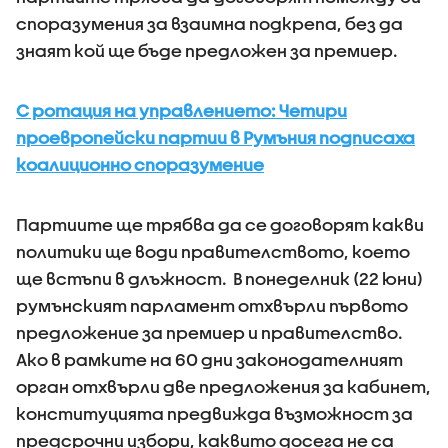
споразумения за взаимна подкрепа, без да
знаят кой ще бъде предложен за премиер.
С ротация на управлението: Четири
проевропейски партии в Румъния подписаха
коалиционно споразумение
Партиите ще трябва да се договорят какви
политики ще води правителството, което
ще встъпи в длъжност. В понеделник (22 юни)
румънският парламент отхвърли първото
предложение за премиер и правителство.
Ако в рамките на 60 дни законодателният
орган отхвърли две предложения за кабинет,
конституцията предвижда възможност за
предсрочни избори, каквито досега не са