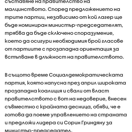
съставяне на правителство на
малцинството. Според предложението на
трите партии, независимо от кой лагер ще
бъде номиниран министър-председателят,
трябва да бъде сключено споразумение,
което да осигури необходимия брой гласове
от партиите с прозападна ориентация за
встъпване в длъжност на правителството.
В същото време Социалдемократическата
партия, която напусна през април широката
прозападна коалиция и свали от власт
правителството с вот на недоверие, внесен
съвместно с крайната десница, обяви, че е
готова да поеме управлението на страната
и предложи лидера си Сорин Гриндяну за
министър-председател.