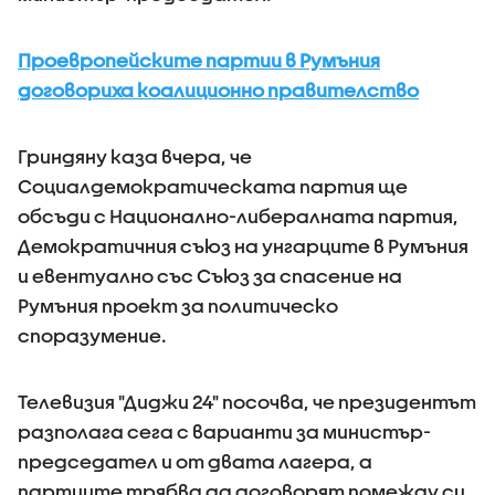
Проевропейските партии в Румъния
договориха коалиционно правителство
Гриндяну каза вчера, че
Социалдемократическата партия ще
обсъди с Национално-либералната партия,
Демократичния съюз на унгарците в Румъния
и евентуално със Съюз за спасение на
Румъния проект за политическо
споразумение.
Телевизия "Диджи 24" посочва, че президентът
разполага сега с варианти за министър-
председател и от двата лагера, а
партиите трябва да договорят помежду си