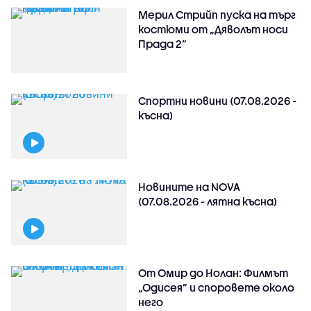
Мерил Стрийп пуска на търг
костюми от „Дяволът носи
Прада 2“
Спортни новини (07.08.2026 -
късна)
Новините на NOVA
(07.08.2026 - лятна късна)
От Омир до Нолан: Филмът
„Одисея” и споровете около
него