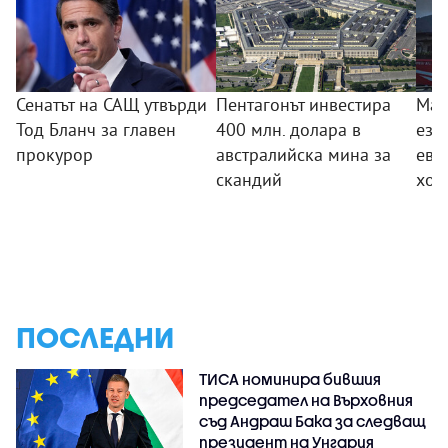
Сенатът на САЩ утвърди
Пентагонът инвестира
Мащ
Тод Бланч за главен
400 млн. долара в
езе
прокурор
австралийска мина за
ева
скандий
хор
ПОСЛЕДНИ
ТИСА номинира бившия
председател на Върховния
съд Андраш Бака за следващ
президент на Унгария