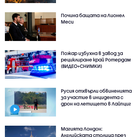
Почина бащата на Лионел
Меси
Пожар избухна в завод за
рециклиране край Ротердам
(ВИДЕО+СНИМКИ)
Русия отхвърли обвиненията
за участие в инцидента с
дрон на летището в Лайпциг
Магията Лондон:
Английската столица през