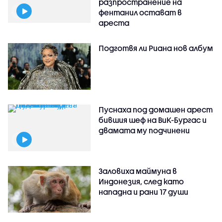
разпространение на
фентанил остават в
ареста
Подготвя ли Риана нов албум
Пуснаха под домашен арест
бившия шеф на ВиК-Бургас и
двамата му подчинени
Заловиха маймуна в
Индонезия, след като
нападна и рани 17 души