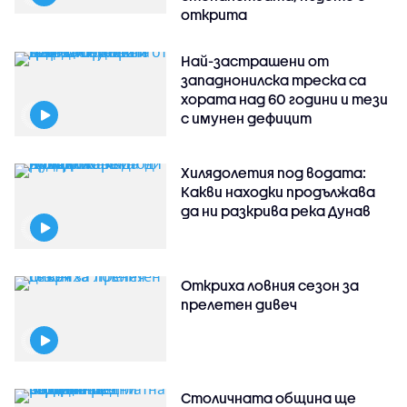
открита
Най-застрашени от
западнонилска треска са
хората над 60 години и тези
с имунен дефицит
Хилядолетия под водата:
Какви находки продължава
да ни разкрива река Дунав
Откриха ловния сезон за
прелетен дивеч
Столичната община ще