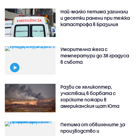
Най-малко петима загинали
и десетки ранени при тежка
катастрофа в Бразилия
Уморителна жега с
температури до 38 градуса
в събота
Разби се хеликоптер,
участващ в борбата с
горските пожари в
американския щат Юта
Петима от обвинените за
производство и