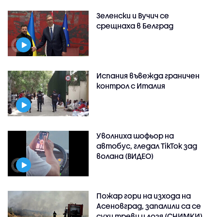
Зеленски и Вучич се
срещнаха в Белград
Испания въвежда граничен
контрол с Италия
Уволниха шофьор на
автобус, гледал TikTok зад
волана (ВИДЕО)
Пожар гори на изхода на
Асеновград, запалили са се
сухи треви и лозя (СНИМКИ)