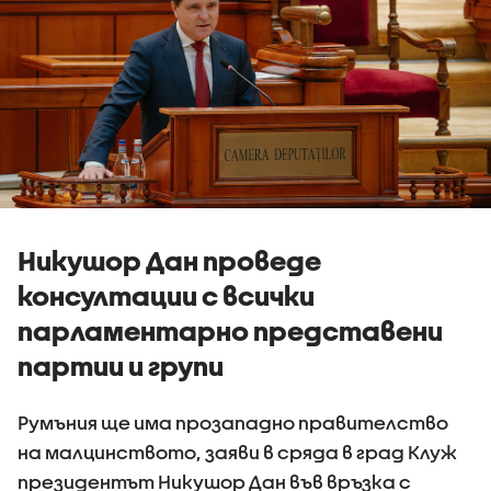
Никушор Дан проведе
консултации с всички
парламентарно представени
партии и групи
Румъния ще има прозападно правителство
на малцинството, заяви в сряда в град Клуж
президентът Никушор Дан във връзка с