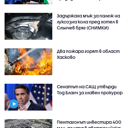
Задържаха мъж за палеж на
луксозна кола пред хотел в
Слънчев бряг (СНИМКИ)
Два пожара горят в област
Хасково
Сенатът на САЩ утвърди
Тод Бланч за главен прокурор
Пентагонът инвестира 400
млн. долара в австралийска