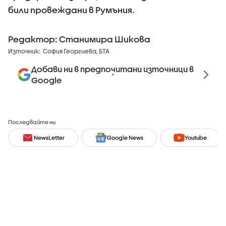
били провеждани в Румъния.
Редактор: Станимира Шикова
Източник:
София Георгиева, БТА
Добави ни в предпочитани източници в
Google
Последвайте ни
NewsLetter
Google News
Youtube