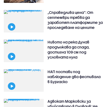
„Справедлива цена“: От
септември трябва да
заработят платформите за
проследяване на цените
Нивото на река Дунав
продължава да спада,
достигна 109 см под
условната нула
НАП постави под
наблюдение два фестивала
в Бургаско
Адвокат Марковски за
убийството в Пловдив: Не