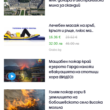
мина за скандий
Лечебен масаж на гръб,
кръст и ръце, плюс ма..
16.36 €
23.52 €
32.00 лв
46.00 лв
Grabo.bg
Мащабен пожар край
езерото Гарда наложи
евакуацията на стотици
хора (ВИДЕО)
Голям пожар гори в
землището на
бобошевското село Висока
могила