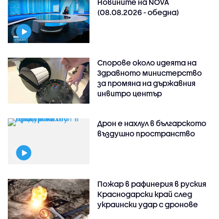
Новините на NOVA
(08.08.2026 - обедна)
Спорове около идеята на
Здравното министерство
за промяна на държавния
инвитро център
Дрон е нахлул в българското
въздушно пространство
Пожар в рафинерия в руския
Краснодарски край след
украински удар с дронове