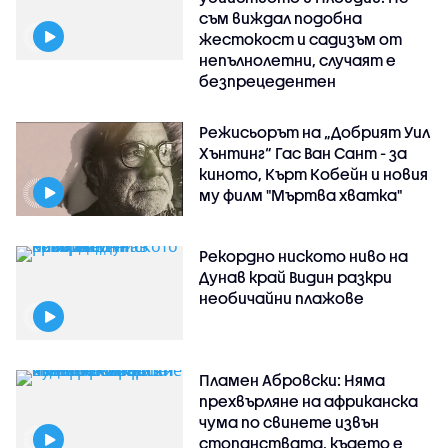
съм виждал подобна
жестокост и садизъм от
непълнолетни, случаят е
безпрецедентен
Режисьорът на „Добрият Уил
Хънтинг“ Гас Ван Сант - за
киното, Кърт Кобейн и новия
му филм "Мъртва хватка"
Рекордно ниското ниво на
Дунав край Видин разкри
необичайни плажове
Пламен Абровски: Няма
прехвърляне на африканска
чума по свинете извън
стопанствата, където е