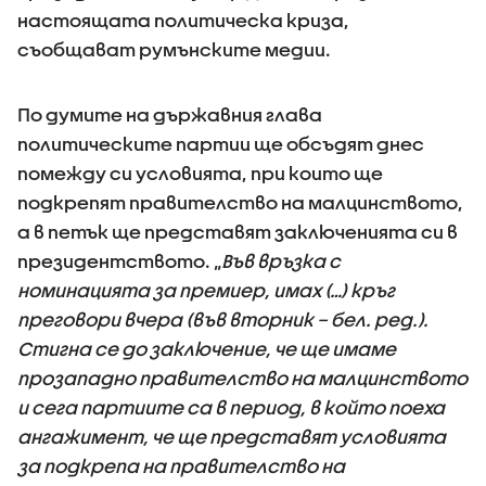
настоящата политическа криза,
съобщават румънските медии.
По думите на държавния глава
политическите партии ще обсъдят днес
помежду си условията, при които ще
подкрепят правителство на малцинството,
а в петък ще представят заключенията си в
президентството. „
Във връзка с
номинацията за премиер, имах (…) кръг
преговори вчера (във вторник – бел. ред.).
Стигна се до заключение, че ще имаме
прозападно правителство на малцинството
и сега партиите са в период, в който поеха
ангажимент, че ще представят условията
за подкрепа на правителство на