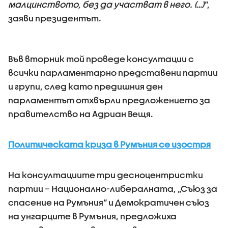
малцинството, без да участват в него. (…)
“,
заяви президентът.
Във вторник той проведе консултации с
всички парламентарно представени партии
и групи, след като предишния ден
парламентът отхвърли предложението за
правителство на Адриан Вещя.
Политическата криза в Румъния се изостря
На консултациите три десноцентристки
партии – Национално-либералната, „Съюз за
спасение на Румъния“ и Демократичен съюз
на унгарците в Румъния, предложиха