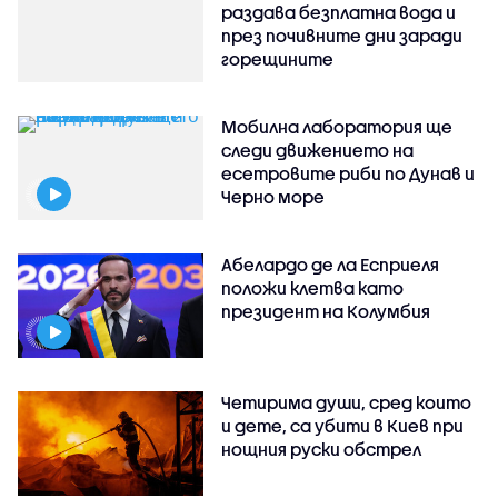
раздава безплатна вода и
през почивните дни заради
горещините
Мобилна лаборатория ще
следи движението на
есетровите риби по Дунав и
Черно море
Абелардо де ла Есприеля
положи клетва като
президент на Колумбия
Четирима души, сред които
и дете, са убити в Киев при
нощния руски обстрел