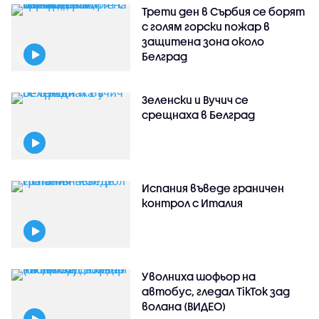
Трети ден в Сърбия се борят
с голям горски пожар в
защитена зона около
Белград
Зеленски и Вучич се
срещнаха в Белград
Испания въведе граничен
контрол с Италия
Уволниха шофьор на
автобус, гледал TikTok зад
волана (ВИДЕО)