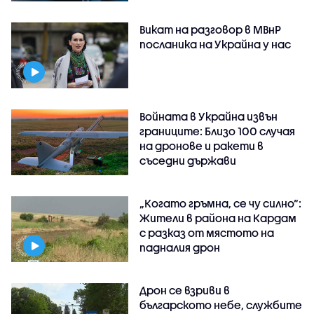
Викат на разговор в МВнР
посланика на Украйна у нас
Войната в Украйна извън
границите: Близо 100 случая
на дронове и ракети в
съседни държави
„Когато гръмна, се чу силно“:
Жители в района на Кардам
с разказ от мястото на
падналия дрон
Дрон се взриви в
българското небе, службите