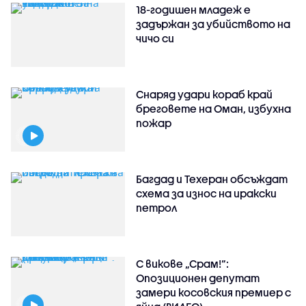
18-годишен младеж е
задържан за убийството на
чичо си
Снаряд удари кораб край
бреговете на Оман, избухна
пожар
Багдад и Техеран обсъждат
схема за износ на иракски
петрол
С викове „Срам!“:
Опозиционен депутат
замери косовския премиер с