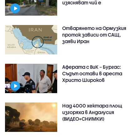
изясняват чий е
Отварянето на Ормузкия
проток зависи от САЩ,
заяви Иран
Аферата с ВиК – Бургас:
Съдът остави в ареста
Христо Широков
Над 4000 хектара площ
изгоряха в Андалусия
(ВИДЕО+СНИМКИ)