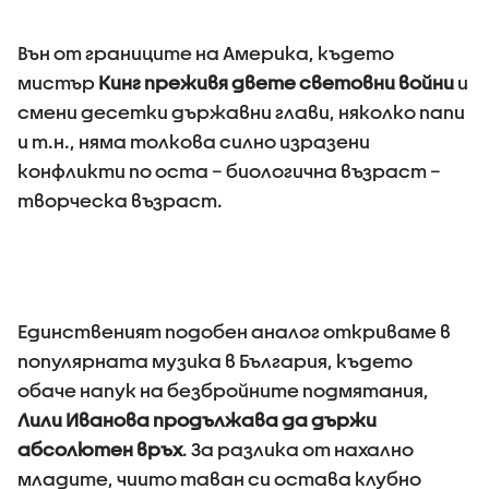
Вън от границите на Америка, където
мистър
Кинг преживя двете световни войни
и
смени десетки държавни глави, няколко папи
и т.н., няма толкова силно изразени
конфликти по оста – биологична възраст –
творческа възраст.
Единственият подобен аналог откриваме в
популярната музика в България, където
обаче напук на безбройните подмятания,
Лили Иванова продължава да държи
абсолютен връх
. За разлика от нахално
младите, чиито таван си остава клубно