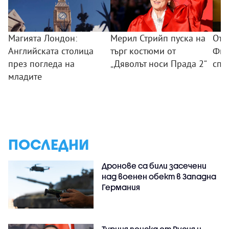
Магията Лондон:
Мерил Стрийп пуска на
От 
Английската столица
търг костюми от
Фил
през погледа на
„Дяволът носи Прада 2“
спо
младите
ПОСЛЕДНИ
Дронове са били засечени
над военен обект в Западна
Германия
Турция поиска от Русия и