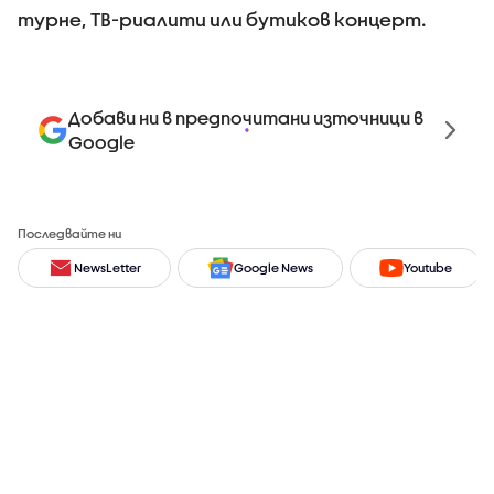
турне, ТВ-риалити или бутиков концерт.
Добави ни в предпочитани източници в
Google
Последвайте ни
NewsLetter
Google News
Youtube