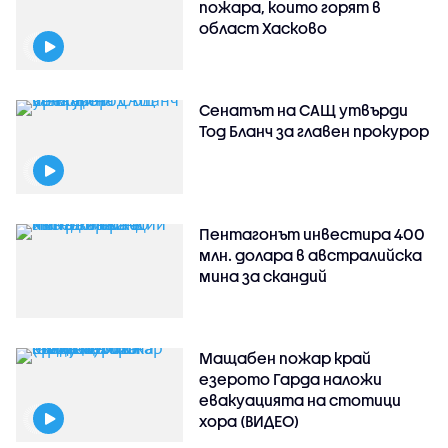
пожара, които горят в
област Хасково
Сенатът на САЩ утвърди
Тод Бланч за главен прокурор
Пентагонът инвестира 400
млн. долара в австралийска
мина за скандий
Мащабен пожар край
езерото Гарда наложи
евакуацията на стотици
хора (ВИДЕО)