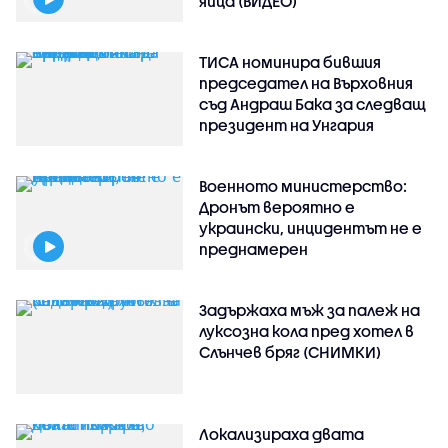
яйца (ВИДЕО)
ТИСА номинира бившия
председател на Върховния
съд Андраш Бака за следващ
президент на Унгария
Военното министерство:
Дронът вероятно е
украински, инцидентът не е
преднамерен
Задържаха мъж за палеж на
луксозна кола пред хотел в
Слънчев бряг (СНИМКИ)
Локализираха двата