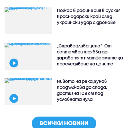
Пожар в рафинерия в руския
Краснодарски край след
украински удар с дронове
„Справедлива цена“: От
септември трябва да
заработят платформите за
проследяване на цените
Нивото на река Дунав
продължава да спада,
достигна 109 см под
условната нула
ВСИЧКИ НОВИНИ