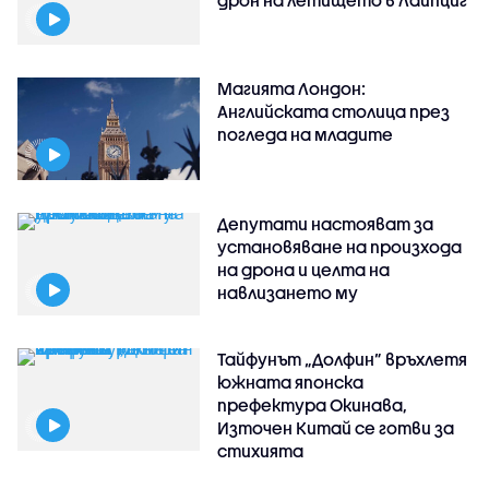
Магията Лондон:
Английската столица през
погледа на младите
Депутати настояват за
установяване на произхода
на дрона и целта на
навлизането му
Тайфунът „Долфин” връхлетя
южната японска
префектура Окинава,
Източен Китай се готви за
стихията