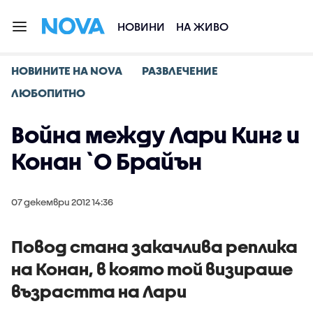
НОВИНИ
НА ЖИВО
НОВИНИТЕ НА NOVA
РАЗВЛЕЧЕНИЕ
ЛЮБОПИТНО
Война между Лари Кинг и
Конан `О Брайън
07 декември 2012 14:36
Повод стана закачлива реплика
на Конан, в която той визираше
възрастта на Лари