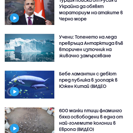
Украйна да обявят
мораториум на атаките в
Черно море
Учени: Топенето на леда
превръща Антарктида във
вторичен източник на
живачно замърсяване
Бебе ламантин с дебют
пред публика в зоопарк в
Южен Китай (ВИДЕО
600 малки птици фламинго
бяха освободени в една от
най-големите колонии в
Европа (ВИДЕО)