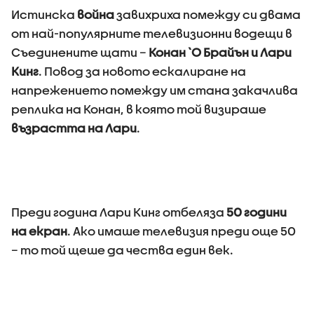
Истинска
война
завихриха помежду си двама
от най-популярните телевизионни водещи в
Съединените щати –
Конан `О Брайън и Лари
Кинг
. Повод за новото ескалиране на
напрежението помежду им стана закачлива
реплика на Конан, в която той визираше
възрастта на Лари
.
Преди година Лари Кинг отбеляза
50 години
на екран
. Ако имаше телевизия преди още 50
– то той щеше да чества един век.