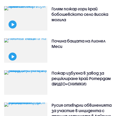
Голям пожар гори край
бобошевското село Висока
могила
Почина бащата на Лионел
Меси
Пожар избухна в завод за
рециклиране край Ротердам
(ВИДЕО+СНИМКИ)
Русия отхвърли обвиненията
за участие в инцидента с
дрон на летището в Лайпциг