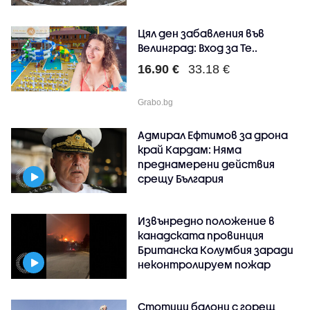
Цял ден забавления във
Велинград: Вход за Те..
16.90 €
33.18 €
Grabo.bg
Адмирал Ефтимов за дрона
край Кардам: Няма
преднамерени действия
срещу България
Извънредно положение в
канадската провинция
Британска Колумбия заради
неконтролируем пожар
Стотици балони с горещ