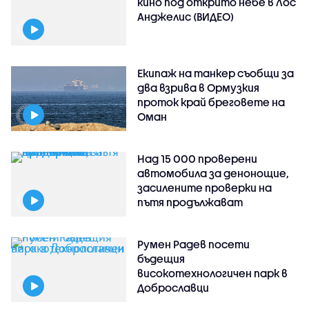
кино под открито небе в Лос
Анджелис (ВИДЕО)
Екипаж на танкер съобщи за
два взрива в Ормузкия
проток край бреговете на
Оман
Над 15 000 проверени
автомобила за денонощие,
засилените проверки на
пътя продължават
Румен Радев посети
бъдещия
високотехнологичен парк в
Доброславци