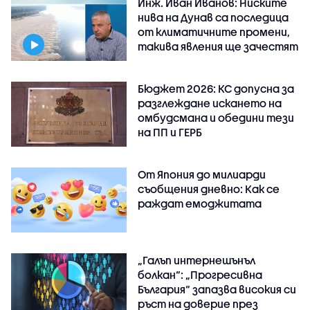
Инж. Иван Иванов: Ниските
нива на Дунав са последица
от климатичните промени,
такива явления ще зачестят
Бюджет 2026: КС допусна за
разглеждане искането на
омбудсмана и обедини тези
на ПП и ГЕРБ
От Япония до милиарди
съобщения дневно: Как се
раждат емоджитата
„Галъп интернешънъл
болкан“: „Прогресивна
България“ запазва високия си
ръст на доверие през