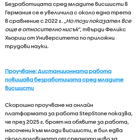
Безработицата сред младите висшисти в
Германия се е увеличила с около една трета
в сравнение с 2022 г. „
Но този показател все
още е относително нисък
“, твърди Феликс
Хьориш от Университета по приложни
трудови науки.
Проучване: Дистанционната работа
повишава безработицата сред младите
висшисти
Скорошно проучване на онлайн
платформата за работа StepStone показва,
че през 2025 г. броят на обявите за работа,
насочени към млади висшисти, е бил едва
около половината от средното ниво за