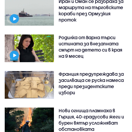
Иран и Оман се разбраха за
маршрута на търговските
кораби през Ормузкия
проток
Родилка от Варна търси
истината за внезапната
смърт на детето си в края
на 9 месец
Франция предупреждава за
засилваща се руска намеса
преди президентските
избори
Нови огнища пламнаха в
Гърция, 40-градусови жеги и
бурен вятър усложняват
обстановката