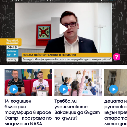
14-годишен
Трябва ли
Децата н
българин
ученическите
русенско
триумфира в Space
ваканции да бъдат
Бъзън пр
Camp - програма по
по-дълги?
старото 
модела на NASA
лятна за