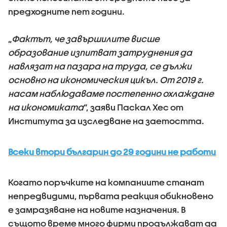
предходните пет години.
„
Фактът, че завършилите висше
образование изпитват затруднения да
навлязат на пазара на труда, се дължи
основно на икономическия цикъл. От 2019 г.
насам наблюдаваме постепенно охлаждане
на икономиката
“, заяви Паскал Хес от
Института за изследване на заетостта.
Всеки втори българин до 29 години не работи
Когато поръчките на компаниите станат
непредвидими, първата реакция обикновено
е замразяване на новите назначения. В
същото време много фирми продължават да