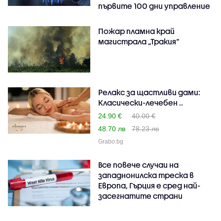
първите 100 дни управление
Пожар пламна край
магистрала „Тракия“
Релакс за щастливи дами:
Класически-лечебен ..
24.90 €
40.00 €
48.70 лв
78.23 лв
Grabo.bg
Все повече случаи на
западнонилска треска в
Европа, Гърция е сред най-
засегнатите страни