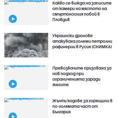
Какво се вижда на записите
от камери на мястото на
смъртоносния побой в
Пловдив
Украински дронове
атакуваха големи петролни
рафинерии в Русия (СНИМКА)
Превозвачите призоваха за
нов подход при
ограниченията заради
жегите
Жълти кодове за горещини в
по-голямата част от
България