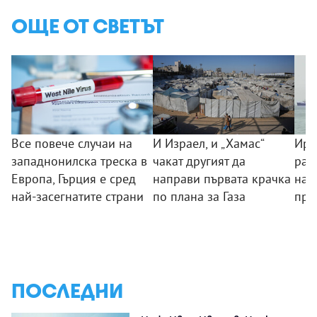
ОЩЕ ОТ СВЕТЪТ
Все повече случаи на
И Израел, и „Хамас“
Ира
западнонилска треска в
чакат другият да
раз
Европа, Гърция е сред
направи първата крачка
на 
най-засегнатите страни
по плана за Газа
пре
ПОСЛЕДНИ