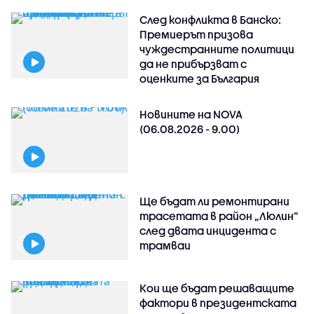
След конфликта в Банско:
Премиерът призова
чуждестранните политици
да не прибързват с
оценките за България
Новините на NOVA
(06.08.2026 - 9.00)
Ще бъдат ли ремонтирани
трасетата в район „Люлин”
след двата инцидента с
трамваи
Кои ще бъдат решаващите
фактори в президентската