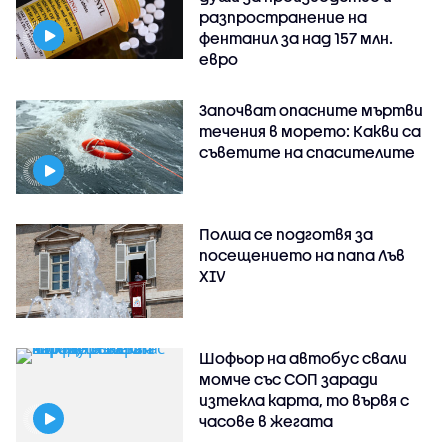
разпространение на
фентанил за над 157 млн.
евро
Започват опасните мъртви
течения в морето: Какви са
съветите на спасителите
Полша се подготвя за
посещението на папа Лъв
XIV
Шофьор на автобус свали
момче със СОП заради
изтекла карта, то вървя с
часове в жегата