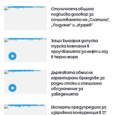
Столичната община
подписва договор за
почистването на „Слатина”,
„Подуяне” и „Изгрев”
Защо България допуска
турска компания в
проучванията за нефт и газ
в Черно море
Държавата обмисля
гарантирани брандове за
родни стоки и специално
обозначение за
заведенията
Експерти предупредиха за
изкривена конкуренция в IT