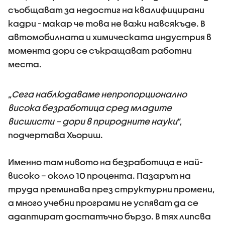
съобщават за недостиг на квалифицирани
кадри - макар че това не важи навсякъде. В
автомобилната и химическата индустрия в
момента дори се съкращават работни
места.
„
Сега наблюдаваме непропорционално
висока безработица сред младите
висшисти – дори в природните науки
“,
подчертава Хьориш.
Именно там нивото на безработица е най-
високо – около 10 процента. Пазарът на
труда преминава през структурни промени,
а много учебни програми не успяват да се
адаптират достатъчно бързо. В тях липсва