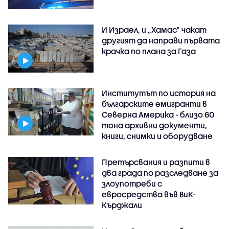
И Израел, и „Хамас“ чакат
другият да направи първата
крачка по плана за Газа
Институтът по история на
българските емигранти в
Северна Америка - близо 60
тона архивни документи,
книги, снимки и оборудване
Претърсвания и разпити в
два града по разследване за
злоупотреби с
евросредства във ВиК-
Кърджали