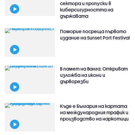
сектора и пропуски в
киберсигурността на
държавата
Поморие посреща първото
издание на Sunset Port Festival
В памет на Ванга: Откриват
изложба на икони и
дърворезби
Къде е България на картата
на международния трафик и
производство на наркотици