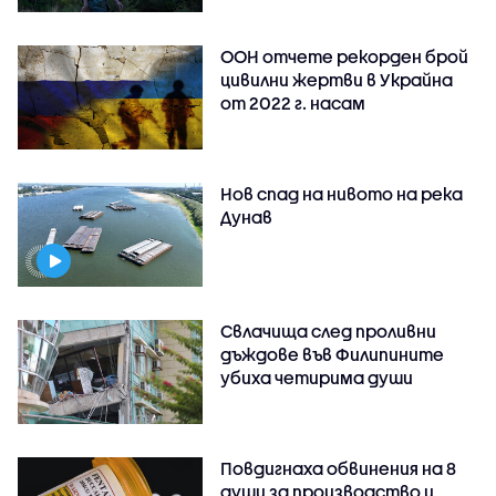
ООН отчете рекорден брой
цивилни жертви в Украйна
от 2022 г. насам
Нов спад на нивото на река
Дунав
Свлачища след проливни
дъждове във Филипините
убиха четирима души
Повдигнаха обвинения на 8
души за производство и