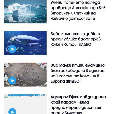
Учени: Топенето на леда
превръща Антарктида във
вторичен източник на
живачно замърсяване
Бебе ламантин с дебют
пред публика в зоопарк в
Южен Китай (ВИДЕО
600 малки птици фламинго
бяха освободени в една от
най-големите колонии в
Европа (ВИДЕО)
Адмирал Ефтимов за дрона
край Кардам: Няма
преднамерени действия
срещу България