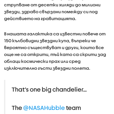
струпване от десетки хиляди до милиони
звезди, здраво свързани помежду си под
действието на гравитацията.
В нашата галактика са известни повече от
150 кълбовидни звездни купа, въпреки че
вероятно съществуват и други, които все
още не са открити, тъй като са скрити зад
облаци космически прах или сред
изключително гъсти звездни полета.
That’s one big chandelier…
The
@NASAHubble
team