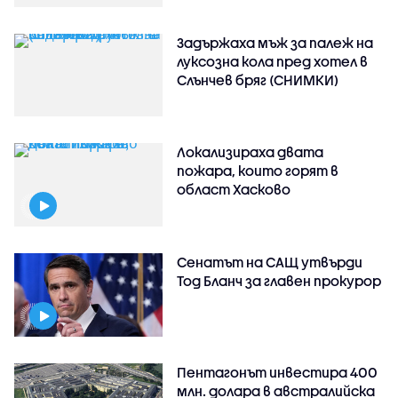
Задържаха мъж за палеж на
луксозна кола пред хотел в
Слънчев бряг (СНИМКИ)
Локализираха двата
пожара, които горят в
област Хасково
Сенатът на САЩ утвърди
Тод Бланч за главен прокурор
Пентагонът инвестира 400
млн. долара в австралийска