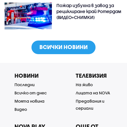
Пожар избухна в завод за
рециклиране край Ротердам
(ВИДЕО+СНИМКИ)
ВСИЧКИ НОВИНИ
НОВИНИ
ТЕЛЕВИЗИЯ
Последни
На живо
Всичко от днес
Лицата на NOVA
Моята новина
Предавания и
сериали
Видео
NOVA PLAY
ОЩЕ ОТ