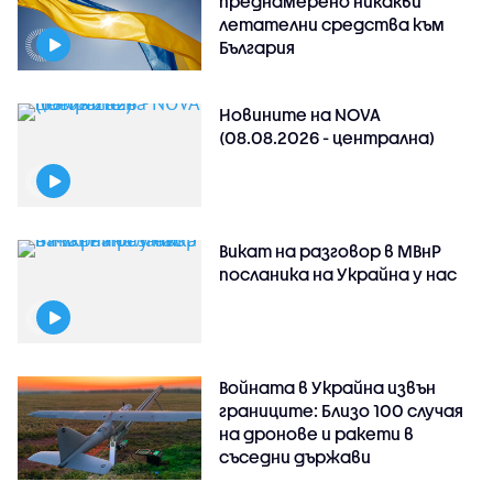
преднамерено никакви
летателни средства към
България
Новините на NOVA
(08.08.2026 - централна)
Викат на разговор в МВнР
посланика на Украйна у нас
Войната в Украйна извън
границите: Близо 100 случая
на дронове и ракети в
съседни държави