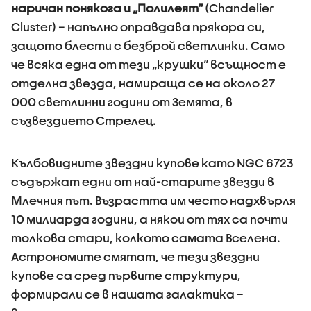
наричан понякога и „Полилеят“
(Chandelier
Cluster) – напълно оправдава прякора си,
защото блести с безброй светлинки. Само
че всяка една от тези „крушки“ всъщност е
отделна звезда, намираща се на около 27
000 светлинни години от Земята, в
съзвездието Стрелец.
Кълбовидните звездни купове като NGC 6723
съдържат едни от най-старите звезди в
Млечния път. Възрастта им често надхвърля
10 милиарда години, а някои от тях са почти
толкова стари, колкото самата Вселена.
Астрономите смятат, че тези звездни
купове са сред първите структури,
формирали се в нашата галактика –