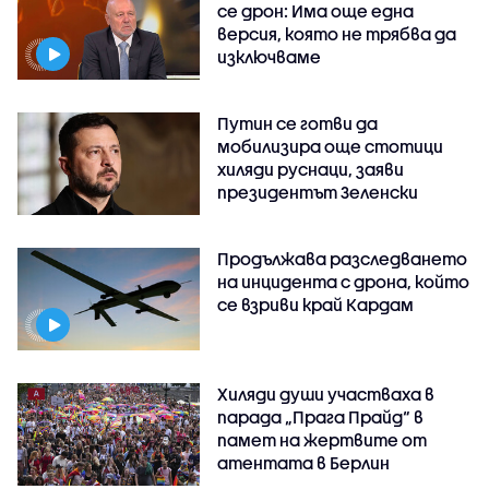
се дрон: Има още една
версия, която не трябва да
изключваме
Путин се готви да
мобилизира още стотици
хиляди руснаци, заяви
президентът Зеленски
Продължава разследването
на инцидента с дрона, който
се взриви край Кардам
Хиляди души участваха в
парада „Прага Прайд“ в
памет на жертвите от
атентата в Берлин