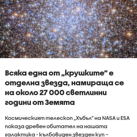
Всяка една от „крушките“ е
отделна звезда, намираща се
на около 27 000 светлинни
години от Земята
Космическият телескоп „Хъбъл“ на NASA и ESA
показа древен обитател на нашата
галактика - кълбовиден звезден куп –