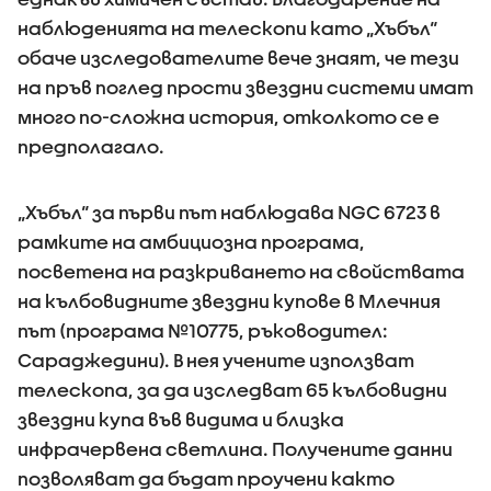
наблюденията на телескопи като „Хъбъл“
обаче изследователите вече знаят, че тези
на пръв поглед прости звездни системи имат
много по-сложна история, отколкото се е
предполагало.
„Хъбъл“ за първи път наблюдава NGC 6723 в
рамките на амбициозна програма,
посветена на разкриването на свойствата
на кълбовидните звездни купове в Млечния
път (програма №10775, ръководител:
Сараджедини). В нея учените използват
телескопа, за да изследват 65 кълбовидни
звездни купа във видима и близка
инфрачервена светлина. Получените данни
позволяват да бъдат проучени както