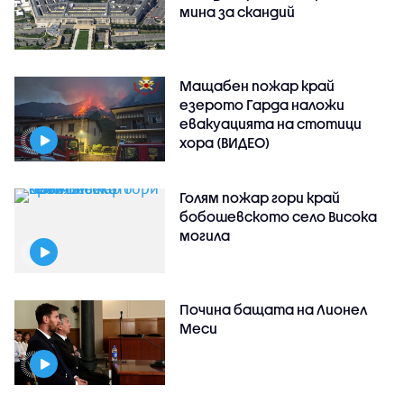
мина за скандий
Мащабен пожар край
езерото Гарда наложи
евакуацията на стотици
хора (ВИДЕО)
Голям пожар гори край
бобошевското село Висока
могила
Почина бащата на Лионел
Меси