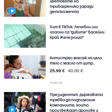
цветовете на
трибагреника заради
детска мечта
Хит в TikTok: Лечебни или
опасни са "дивите" басейни
край Железница?
Антистрес масаж на цяло
тяло с масло от цитр..
25.99 €
40.00 €
Grabo.bg
Президентът: Държавата
трябва да подпомогне
компаниите, които
произвеждат дронове и