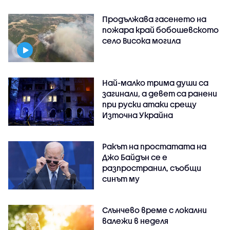
Продължава гасенето на
пожара край бобошевското
село Висока могила
Най-малко трима души са
загинали, а девет са ранени
при руски атаки срещу
Източна Украйна
Ракът на простатата на
Джо Байдън се е
разпространил, съобщи
синът му
Слънчево време с локални
валежи в неделя