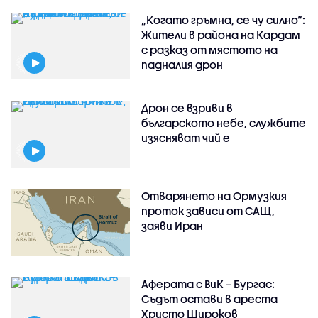
„Когато гръмна, се чу силно“:
Жители в района на Кардам
с разказ от мястото на
падналия дрон
Дрон се взриви в
българското небе, службите
изясняват чий е
Отварянето на Ормузкия
проток зависи от САЩ,
заяви Иран
Аферата с ВиК – Бургас:
Съдът остави в ареста
Христо Широков