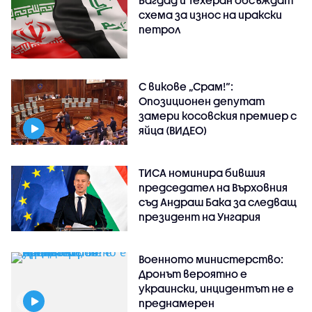
схема за износ на иракски
петрол
С викове „Срам!“:
Опозиционен депутат
замери косовския премиер с
яйца (ВИДЕО)
ТИСА номинира бившия
председател на Върховния
съд Андраш Бака за следващ
президент на Унгария
Военното министерство:
Дронът вероятно е
украински, инцидентът не е
преднамерен