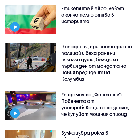
Етикетите в евро, левът
окончателно отива в
историята
Нападения, при които загина
полицай и бяха ранени
няколко души, белязаха
първия ден от мандата на
новия президент на
Колумбия
Епидемията „Фентанил”:
Повечето от
употребяващите не знаят,
че купуват мощния опиоид
Булка избра рокля в