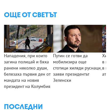
ОЩЕ ОТ СВЕТЪТ
Нападения, при които
Путин се готви да
Хил
загина полицай и бяха
мобилизира още
в п
ранени няколко души,
стотици хиляди руснаци,
в п
белязаха първия ден от
заяви президентът
ате
мандата на новия
Зеленски
президент на Колумбия
ПОСЛЕДНИ