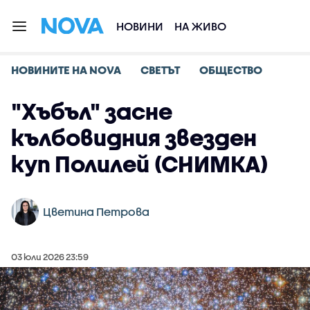
НОВИНИ
НА ЖИВО
НОВИНИТЕ НА NOVA
СВЕТЪТ
ОБЩЕСТВО
"Хъбъл" засне
кълбовидния звезден
куп Полилей (СНИМКА)
Цветина Петрова
03 юли 2026 23:59