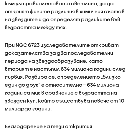
към ултравиолетовата светлина, за да
открият фините различия в химичния състав
на звездите и да определят разликите във
възрастта между тях.
При NGC 6723 изследователите откриват
доказателства за два последователни
периода на звездообразуване, като
вторият е настъпил 634 милиона години след
първия. Разбира се, определението „близко
един до друг“ е относително – 634 милиона
години са миг в сравнение с възрастта на
звезден куп, който съществува повече от 10
милиарда години.
Благодарение на тези открития