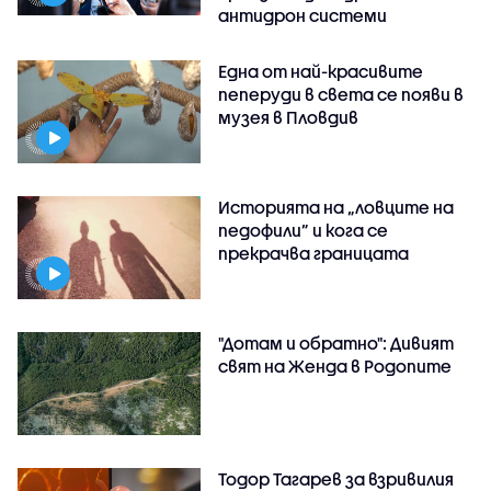
антидрон системи
Една от най-красивите
пеперуди в света се появи в
музея в Пловдив
Историята на „ловците на
педофили” и кога се
прекрачва границата
"Дотам и обратно": Дивият
свят на Женда в Родопите
Тодор Тагарев за взривилия