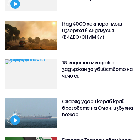
Над 4000 хектара площ
изгоряха в Андалусия
(ВИДЕО+СНИМКИ)
18-годишен младеж е
задържан за убийството на
чичо си
Снаряд удари кораб край
бреговете на Оман, избухна
пожар
Багдад и Техеран обсъждат