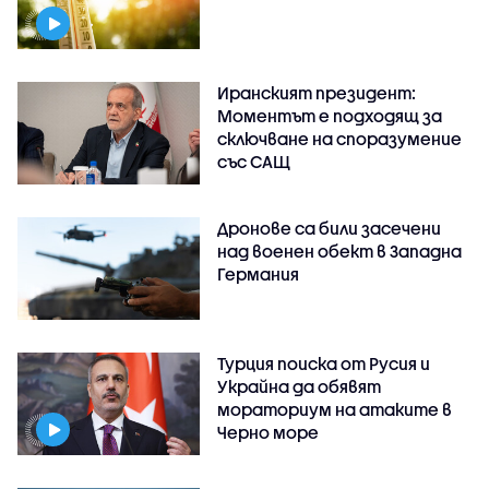
Иранският президент:
Моментът е подходящ за
сключване на споразумение
със САЩ
Дронове са били засечени
над военен обект в Западна
Германия
Турция поиска от Русия и
Украйна да обявят
мораториум на атаките в
Черно море