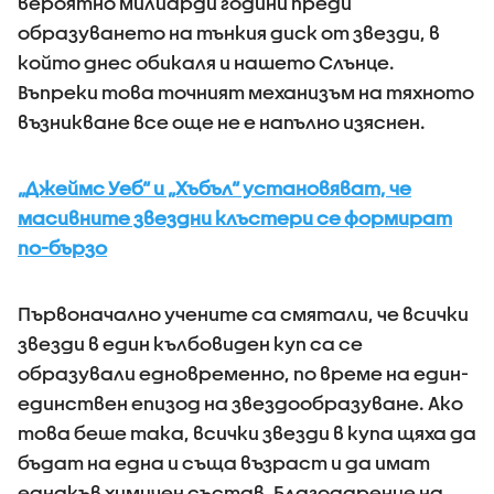
вероятно милиарди години преди
образуването на тънкия диск от звезди, в
който днес обикаля и нашето Слънце.
Въпреки това точният механизъм на тяхното
възникване все още не е напълно изяснен.
„Джеймс Уеб“ и „Хъбъл“ установяват, че
масивните звездни клъстери се формират
по-бързо
Първоначално учените са смятали, че всички
звезди в един кълбовиден куп са се
образували едновременно, по време на един-
единствен епизод на звездообразуване. Ако
това беше така, всички звезди в купа щяха да
бъдат на една и съща възраст и да имат
еднакъв химичен състав. Благодарение на