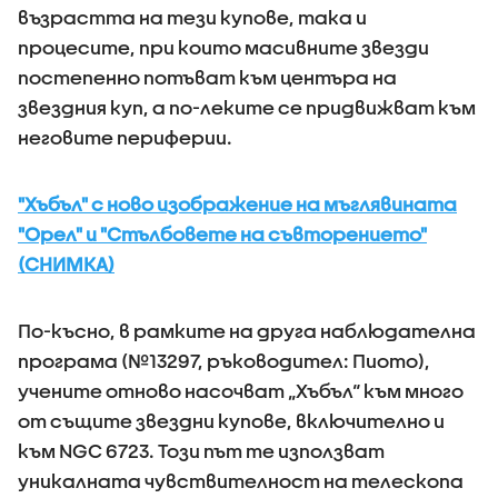
възрастта на тези купове, така и
процесите, при които масивните звезди
постепенно потъват към центъра на
звездния куп, а по-леките се придвижват към
неговите периферии.
"Хъбъл" с ново изображение на мъглявината
"Орел" и "Стълбовете на съвторението"
(СНИМКА)
По-късно, в рамките на друга наблюдателна
програма (№13297, ръководител: Пиото),
учените отново насочват „Хъбъл“ към много
от същите звездни купове, включително и
към NGC 6723. Този път те използват
уникалната чувствителност на телескопа