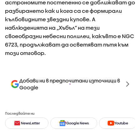
астрономите постепенно се доближават до
разбирането как и кога са се формирали
кълбовидните звездни купове. А
наблюденията на „Хъбъл“ на тези
своеобразни небесни полилеи, какъвто е NGC
6723, продължават да осветяват пътя към
този отговор.
Добави ни в предпочитани източници в
Google
Последвайте ни
NewsLetter
Google News
Youtube