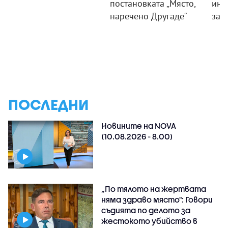
постановката „Място,
инс
наречено Другаде“
зат
ПОСЛЕДНИ
Новините на NOVA
(10.08.2026 - 8.00)
„По тялото на жертвата
няма здраво място": Говори
съдията по делото за
жестокото убийство в