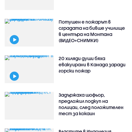
Потушен е пожарът в
сградата на бивше училище
в центъра на Монтана
(ВИДЕО+СНИМКИ)
20 хиляди души бяха
евакуирани в Канада заради
горски пожар
Задържаха шофьор,
предложил подкуп на
полицаи, след положителен
тест за кокаин
Властите в Индонезия