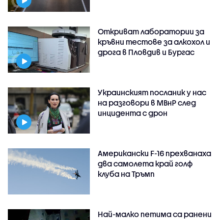
Откриват лаборатории за
кръвни тестове за алкохол и
дрога в Пловдив и Бургас
Украинският посланик у нас
на разговори в МВнР след
инцидента с дрон
Американски F-16 прехванаха
два самолета край голф
клуба на Тръмп
Най-малко петима са ранени