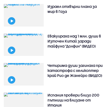
Израел отхвърли плана за
мир в Газа
Евакуираха над 1 млн. души в
Източен Китай заради
тайфуна "Долфин" (ВИДЕО)
Четирима души загинаха при
катастрофа с хеликоптер
край Рио де Жанейро (ВИДЕО)
Испания провери близо 200
пътници на влизане от
Италия