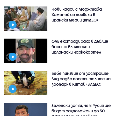
Нови кадри с Моджтаба
Хаменей се появиха в
ирански медии (ВИДЕО)
ОАЕ екстрадираха в Дъблин
боса на влиятелен
ирландски наркокартел
Бебе пингвин от застрашен
вид радва посетителите на
зоопарк в Китай (ВИДЕО)
Зеленски заяви, че в Русия ще
бъдат разположени до 50