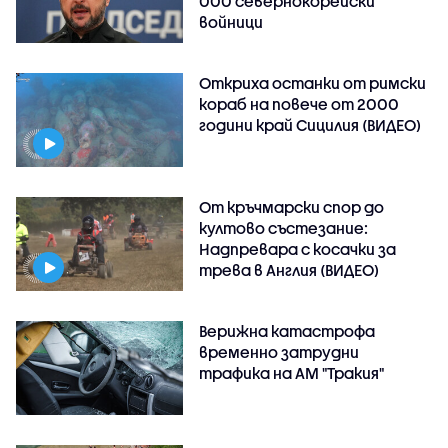
000 севернокорейски
войници
Откриха останки от римски
кораб на повече от 2000
години край Сицилия (ВИДЕО)
От кръчмарски спор до
култово състезание:
Надпревара с косачки за
трева в Англия (ВИДЕО)
Верижна катастрофа
временно затрудни
трафика на АМ "Тракия"