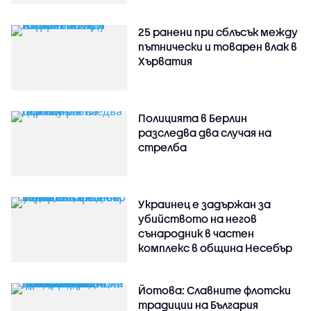
25 ранени при сблъсък между
пътнически и товарен влак в
Хърватия
Полицията в Берлин
разследва два случая на
стрелба
Украинец е задържан за
убийството на негов
сънародник в частен
комплекс в община Несебър
Йотова: Славните флотски
традиции на България