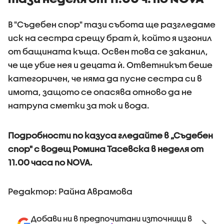
В "Съдебен спор" тази събота ще разгледаме
иск на сестра срещу брат ѝ, който я изгонил
от бащината къща. Освен това се заканил,
че ще убие нея и децата ѝ. Ответникът беше
категоричен, че няма да пусне сестра си в
имота, защото се опасява отново да не
натрупа сметки за ток и вода.
Подробности по казуса гледайте в „Съдебен
спор" с водещ Ромина Тасевска в неделя от
11.00 часа по NOVA.
Редактор: Райна Аврамова
Добави ни в предпочитани източници в