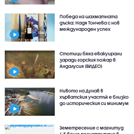
Победа на шахматната
дъска: Надя Тончева с нов
международен успех
Стотици бяха евакуирани
заради горския пожар в
Андалусия (ВИДЕО)
Нивото на Дунав в
хърватския участък е близко
до историческия си минимум
Земетресение с магнитуд
4,5 беше регистрирано в