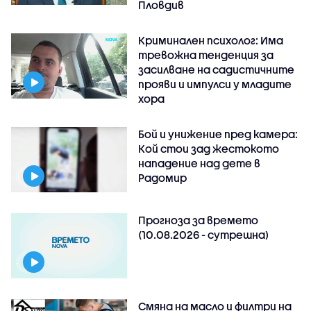
Пловдив
Криминален психолог: Има
тревожна тенденция за
засилване на садистичните
прояви и импулси у младите
хора
Бой и унижение пред камера:
Кой стои зад жестокото
нападение над дете в
Радомир
Прогноза за времето
(10.08.2026 - сутрешна)
Смяна на масло и филтри на