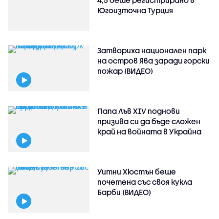
Югоизточна Турция
Затвориха национален парк
на остров Ява заради горски
пожар (ВИДЕО)
Папа Лъв XIV поднови
призива си да бъде сложен
край на войната в Украйна
Уитни Хюстън беше
почетена със своя кукла
Барби (ВИДЕО)