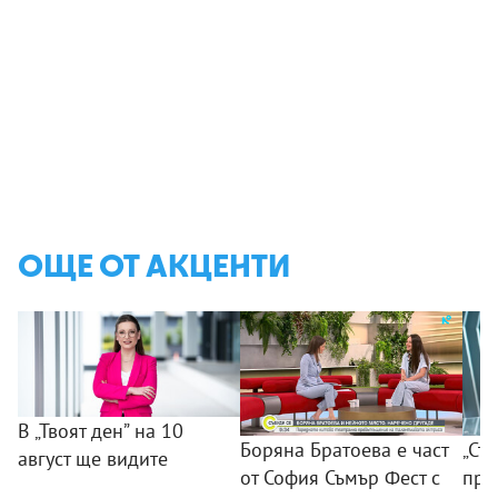
ОЩЕ ОТ АКЦЕНТИ
В „Твоят ден” на 10
Боряна Братоева е част
„Съ
август ще видите
от София Съмър Фест с
пра