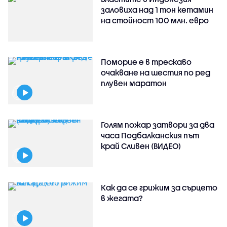
заловиха над 1 тон кетамин
на стойност 100 млн. евро
Поморие е в трескаво
очакване на шестия по ред
плувен маратон
Голям пожар затвори за два
часа Подбалканския път
край Сливен (ВИДЕО)
Как да се грижим за сърцето
в жегата?