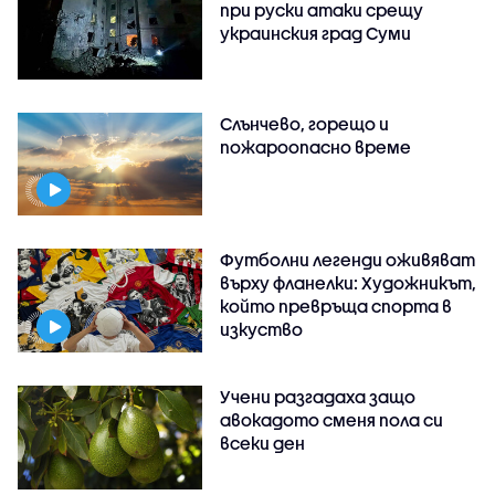
при руски атаки срещу
украинския град Суми
Слънчево, горещо и
пожароопасно време
Футболни легенди оживяват
върху фланелки: Художникът,
който превръща спорта в
изкуство
Учени разгадаха защо
авокадото сменя пола си
всеки ден