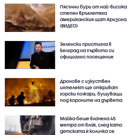
Пясъчни бури от най-висока
степен връхлетяха
американския щат Аризона
(ВИДЕО)
Зеленски пристигна в
Белград на първото си
официално посещение
Дронове с изкуствен
интелект ще откриват
горски пожари, бушуващи
под короните на дървета
Майка беше влачена 45
метра от влак, след като
детската ѝ количка се