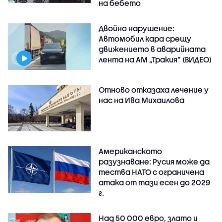
на бебето
Двойно нарушение:
Автомобил кара срещу
движението в аварийната
лента на АМ „Тракия” (ВИДЕО)
Отново отказаха лечение у
нас на Ива Михаилова
Американското
разузнаване: Русия може да
тества НАТО с ограничена
атака от тази есен до 2029
г.
Над 50 000 евро, злато и