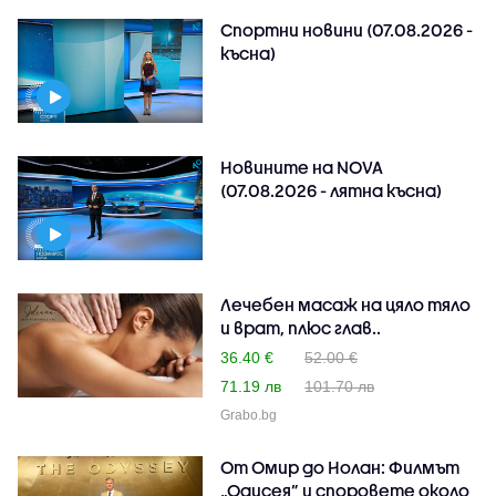
Спортни новини (07.08.2026 -
късна)
Новините на NOVA
(07.08.2026 - лятна късна)
Лечебен масаж на цяло тяло
и врат, плюс глав..
36.40 €
52.00 €
71.19 лв
101.70 лв
Grabo.bg
От Омир до Нолан: Филмът
„Одисея” и споровете около