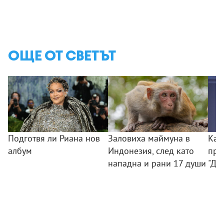
ОЩЕ ОТ СВЕТЪТ
Подготвя ли Риана нов
Заловиха маймуна в
Как
албум
Индонезия, след като
при
нападна и рани 17 души
"Ди