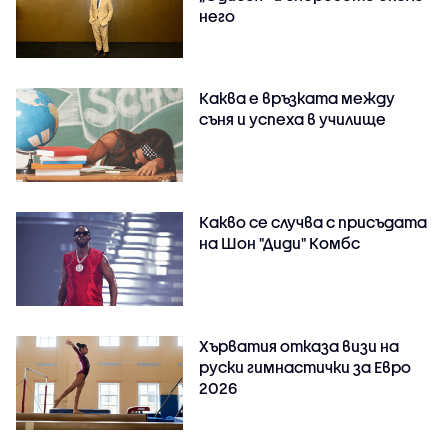
него
Каква е връзката между
съня и успеха в училище
Какво се случва с присъдата
на Шон "Диди" Комбс
Хърватия отказа визи на
руски гимнастички за Евро
2026