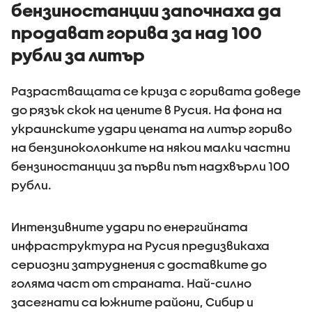
бензиностанции започнаха да
продават горива за над 100
рубли за литър
Разрастващата се криза с горивата доведе
до рязък скок на цените в Русия. На фона на
украинските удари цената на литър гориво
на бензиноколонките на някои малки частни
бензиностанции за първи път надхвърли 100
рубли.
Интензивните удари по енергийната
инфраструктура на Русия предизвикаха
сериозни затруднения с доставките до
голяма част от страната. Най-силно
засегнати са южните райони, Сибир и