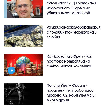
скъпи часовници останали
недокоснати в дома на
убития Владимир Янков
Разкриха нарколаборатория
с половин тон марихуана в
Сърбия
Как кризата в Ормузкия
проток се отразява на
световната икономика
Почина Уилям Орбит -
продуцентът, работил с
Мадона, U2, Роби Уилямс и
много други