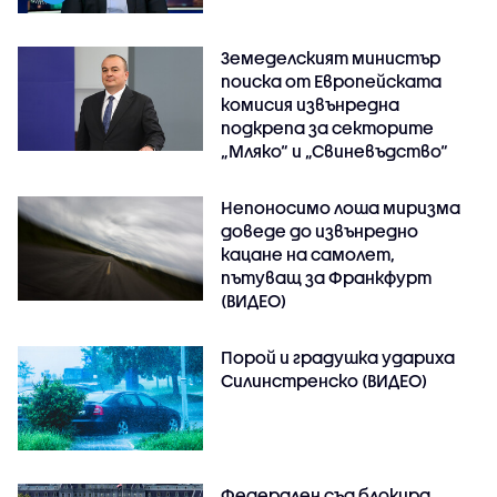
Земеделският министър
поиска от Европейската
комисия извънредна
подкрепа за секторите
„Мляко“ и „Свиневъдство“
Непоносимо лоша миризма
доведе до извънредно
кацане на самолет,
пътуващ за Франкфурт
(ВИДЕО)
Порой и градушка удариха
Силинстренско (ВИДЕО)
Федерален съд блокира