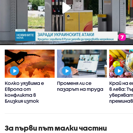
Колко уязвима е
Променя ли се
Край на 
Европа от
пазарът на труда
в лева: Т
Ц
конфликта в
уверяват
Близкия изток
премина
само към
да вдигн
За първи път малки частни