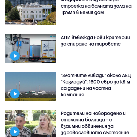
строежа на балната зала на
Тръмп в Белия дом
АПИ въвежда нови критерии
за спиране на тировете
"Златните ливади" около АЕЦ
"Козлодуй": 1600 евро за кв.м
са дадени на частна
компания
Родители на новородено и
столична болница – с
взаимни обвинения за
здравословното състояние