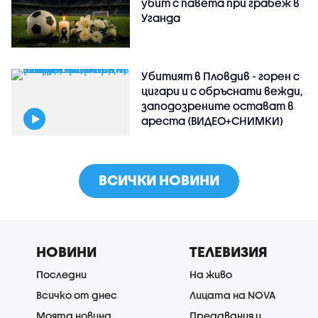
убит с павета при грабеж в
Уганда
Убитият в Пловдив - горен с
цигари и с обръснати вежди,
заподозрените остават в
ареста (ВИДЕО+СНИМКИ)
ВСИЧКИ НОВИНИ
НОВИНИ
ТЕЛЕВИЗИЯ
Последни
На живо
Всичко от днес
Лицата на NOVA
Моята новина
Предавания и