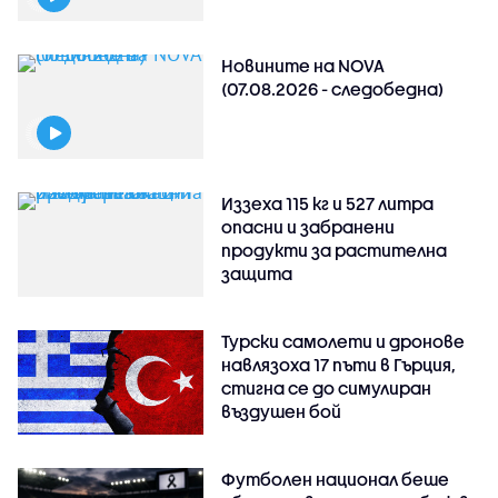
Новините на NOVA
(07.08.2026 - следобедна)
Иззеха 115 кг и 527 литра
опасни и забранени
продукти за растителна
защита
Турски самолети и дронове
навлязоха 17 пъти в Гърция,
стигна се до симулиран
въздушен бой
Футболен национал беше