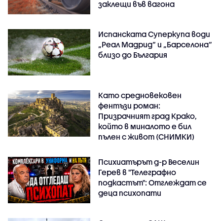
заклещи във вагона
Испанската Суперкупа води
„Реал Мадрид“ и „Барселона“
близо до България
Като средновековен
фентъзи роман:
Призрачният град Крако,
който в миналото е бил
пълен с живот (СНИМКИ)
Психиатърът д-р Веселин
Герев в "Телеграфно
подкастът": Отглеждат се
деца психопати