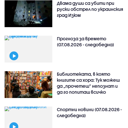
Двама души са убити при
руски обстрeл по украинския
град Изюм
Прогноза за времето
(07.08.2026 - следобедна)
Библиотеката, в която
книгите са хора: Тук можеш
да „прочетеш“ непознат и
да го попиташ всичко
Спортни новини (07.08.2026 -
следобедна)