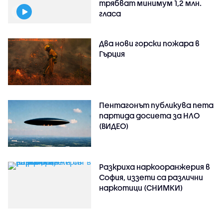
трябват минимум 1,2 млн.
гласа
Два нови горски пожара в
Гърция
Пентагонът публикува пета
партида досиета за НЛО
(ВИДЕО)
Разкриха наркооранжерия в
София, иззети са различни
наркотици (СНИМКИ)