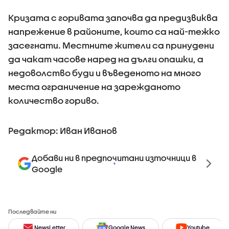
Кризата с горивата започва да предизвиква
напрежение в районите, които са най-тежко
засегнати. Местните жители са принудени
да чакат часове наред на дълги опашки, а
недоволство буди и въведеното на много
места ограничение на зарежданото
количество гориво.
Редактор: Иван Иванов
Добави ни в предпочитани източници в
Google
Последвайте ни
NewsLetter
Google News
Youtube