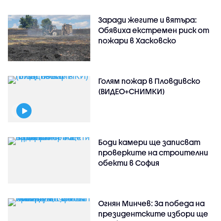
Заради жегите и вятъра:
Обявиха екстремен риск от
пожари в Хасковско
Голям пожар в Пловдивско
(ВИДЕО+СНИМКИ)
Боди камери ще записват
проверките на строителни
обекти в София
Огнян Минчев: За победа на
президентските избори ще