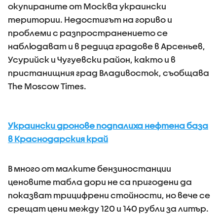
окупираните от Москва украински
територии. Недостигът на гориво и
проблеми с разпространението се
наблюдават и в редица градове в Арсеньев,
Усурийск и Чугуевски район, както и в
пристанищния град Владивосток, съобщава
The Moscow Times.
Украински дронове подпалиха нефтена база
в Краснодарския край
В много от малките бензиностанции
ценовите табла дори не са пригодени да
показват трицифрени стойности, но вече се
срещат цени между 120 и 140 рубли за литър.