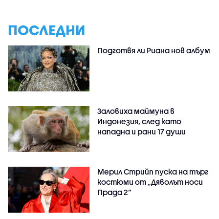
ПОСЛЕДНИ
Подготвя ли Риана нов албум
Заловиха маймуна в
Индонезия, след като
нападна и рани 17 души
Мерил Стрийп пуска на търг
костюми от „Дяволът носи
Прада 2“