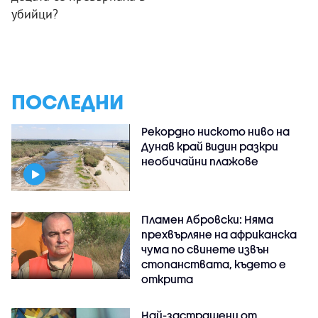
убийци?
ПОСЛЕДНИ
Рекордно ниското ниво на
Дунав край Видин разкри
необичайни плажове
Пламен Абровски: Няма
прехвърляне на африканска
чума по свинете извън
стопанствата, където е
открита
Най-застрашени от