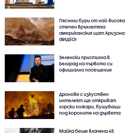
Пясъчни бури от най-висока
степен връхлетяха
американския щат Аризона
(ВИДЕО)
Зеленски пристигна в
Белград на първото си
официално посещение
Дронове с изкуствен
интелект ще откриват
горски пожари, бушуващи
под короните на дървета
Майка беше влачена 45