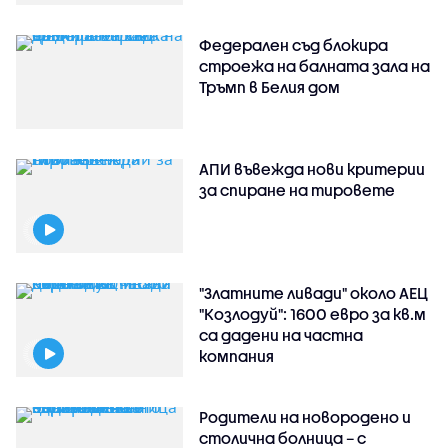
Федерален съд блокира
строежа на балната зала на
Тръмп в Белия дом
АПИ въвежда нови критерии
за спиране на тировете
"Златните ливади" около АЕЦ
"Козлодуй": 1600 евро за кв.м
са дадени на частна
компания
Родители на новородено и
столична болница – с