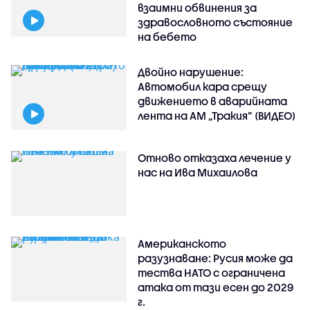
взаимни обвинения за
здравословното състояние
на бебето
Двойно нарушение:
Автомобил кара срещу
движението в аварийната
лента на АМ „Тракия” (ВИДЕО)
Отново отказаха лечение у
нас на Ива Михаилова
Американското
разузнаване: Русия може да
тества НАТО с ограничена
атака от тази есен до 2029
г.