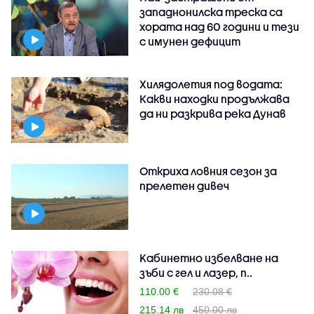
западнонилска треска са
хората над 60 години и тези
с имунен дефицит
Хилядолетия под водата:
Какви находки продължава
да ни разкрива река Дунав
Откриха ловния сезон за
прелетен дивеч
Kабинетно избелване на
зъби с гел и лазер, п..
110.00 €
230.08 €
215.14 лв
450.00 лв