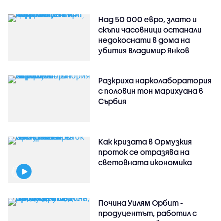
Над 50 000 евро, злато и
скъпи часовници останали
недокоснати в дома на
убития Владимир Янков
Разкриха нарколаборатория
с половин тон марихуана в
Сърбия
Как кризата в Ормузкия
проток се отразява на
световната икономика
Почина Уилям Орбит -
продуцентът, работил с