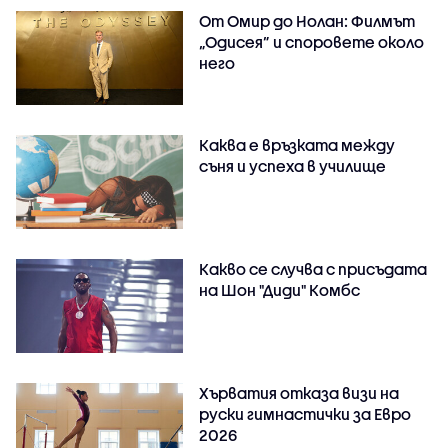
От Омир до Нолан: Филмът
„Одисея” и споровете около
него
Каква е връзката между
съня и успеха в училище
Какво се случва с присъдата
на Шон "Диди" Комбс
Хърватия отказа визи на
руски гимнастички за Евро
2026