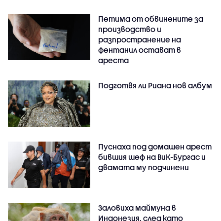
Петима от обвинените за
производство и
разпространение на
фентанил остават в
ареста
Подготвя ли Риана нов албум
Пуснаха под домашен арест
бившия шеф на ВиК-Бургас и
двамата му подчинени
Заловиха маймуна в
Индонезия, след като