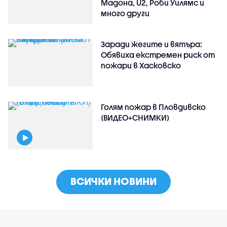
Мадона, U2, Роби Уилямс и
много други
Заради жегите и вятъра:
Обявиха екстремен риск от
пожари в Хасковско
Голям пожар в Пловдивско
(ВИДЕО+СНИМКИ)
ВСИЧКИ НОВИНИ