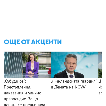
ОЩЕ ОТ АКЦЕНТИ
„Събуди се“:
„Финландската гвардия“
„Ни
Престъпления,
в „Темата на NOVA”
Изк
наказания и улично
вра
правосъдие. Защо
децата се превърнаха в