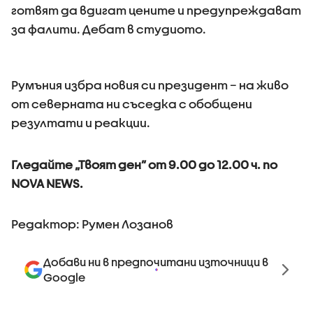
готвят да вдигат цените и предупреждават
за фалити. Дебат в студиото.
Румъния избра новия си президент – на живо
от северната ни съседка с обобщени
резултати и реакции.
Гледайте „Твоят ден” от 9.00 до 12.00 ч. по
NOVA NEWS.
Редактор: Румен Лозанов
Добави ни в предпочитани източници в
Google