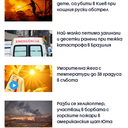
дете, са убити в Киев при
нощния руски обстрел
Най-малко петима загинали
и десетки ранени при тежка
катастрофа в Бразилия
Уморителна жега с
температури до 38 градуса
в събота
Разби се хеликоптер,
участващ в борбата с
горските пожари в
американския щат Юта