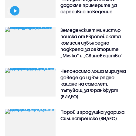
дадохме примерите за
агресивно поведение
Земеделският министър
поиска от Европейската
комисия извънредна
подкрепа за секторите
„Мляко“ и „Свиневъдство“
Непоносимо лоша миризма
доведе до извънредно
кацане на самолет,
пътуващ за Франкфурт
(ВИДЕО)
Порой и градушка удариха
Силинстренско (ВИДЕО)