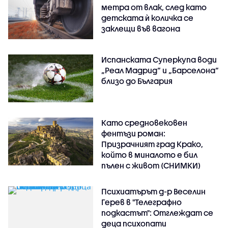
метра от влак, след като
детската ѝ количка се
заклещи във вагона
Испанската Суперкупа води
„Реал Мадрид“ и „Барселона“
близо до България
Като средновековен
фентъзи роман:
Призрачният град Крако,
който в миналото е бил
пълен с живот (СНИМКИ)
Психиатърът д-р Веселин
Герев в "Телеграфно
подкастът": Отглеждат се
деца психопати