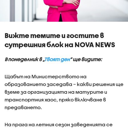
Вижте темите и гостите в
сутрешния блок на NOVA NEWS
В понеделник в „
Твоят ден
” ще видите:
Щабът на Министерството на
образованието заседава – какви решения ще
вземе за организацията на матурите и
транспортния хаос, пряко включване в
предаването.
На прага на летния сезон заведенията се