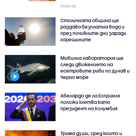
Grabo.bg
Столичната община ще
раздава безплатна вода и
през почивните дни заради
горещините
Мобилна лаборатория ще
следи движението на
есетровите риби по Дунав и
Черно море
Абелардо де ла Есприеля
положи клетва като
президент на Колумбия
Трима души, сред които и