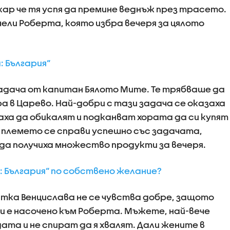
кар че тя успя да премине веднъж през трасето.
ели Роберта, която избра вечеря за цялото
: България“
адача от капитан Бялото Мите. Те трябваше да
а в Царево. Най-добри с тази задача се оказаха
раха да обикалят и подканват хората да си купят
а племето се справи успешно със задачата,
ада получиха множество продукти за вечеря.
: България“ по собствено желание?
тка Венцислава не се чувства добре, защото
и е насочено към Роберта. Мъжете, най-вече
ата и не спират да я хвалят. Дали жените в