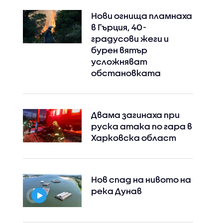
Нови огнища пламнаха
в Гърция, 40-
Instagram
Facebook
градусови жеги и
бурен вятър
усложняват
обстановката
Двама загинаха при
руска атака по гара в
Харковска област
Нов спад на нивото на
река Дунав