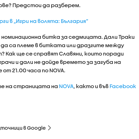
ове? Предстои да разберем.
ги в „Игри на волята: България“
 номинационна битка за седмицата. Дали Траки
 да са племе в битката или дразгите между
? Как ще се справят Славяни, които поради
грачи и дали не дойде времето за загуба на
от 21.00 часа по NOVA.
те на страницата на
NOVA
, както и във
Facebook
зточници в Google