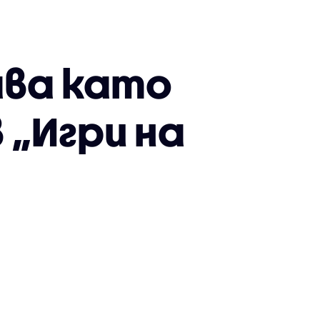
ава като
 „Игри на