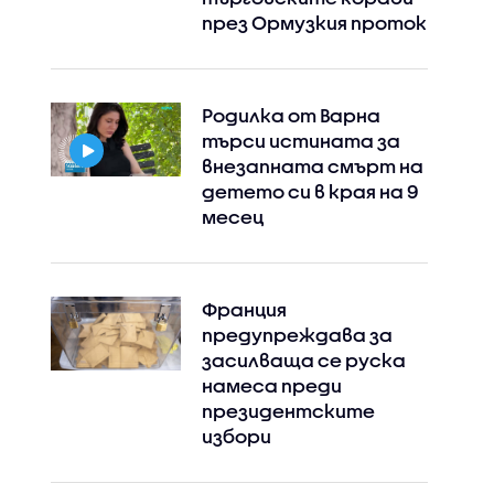
през Ормузкия проток
Родилка от Варна
търси истината за
внезапната смърт на
детето си в края на 9
месец
Франция
предупреждава за
засилваща се руска
намеса преди
президентските
избори