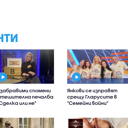
НТИ
забравими спомени
Янкови се изправят
утешителна печалба
срещу Гларусите в
"Сделка или не"
"Семейни войни"