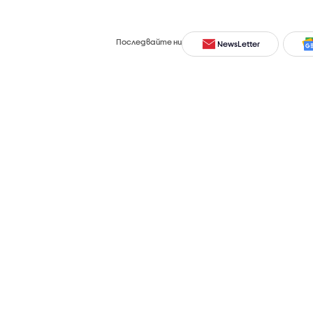
Последвайте ни
NewsLetter