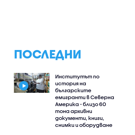
ПОСЛЕДНИ
Институтът по
история на
българските
емигранти в Северна
Америка - близо 60
тона архивни
документи, книги,
снимки и оборудване