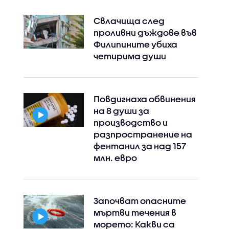
Свлачища след
проливни дъждове във
Филипините убиха
четирима души
Повдигнаха обвинения
на 8 души за
производство и
разпространение на
фентанил за над 157
млн. евро
Започват опасните
мъртви течения в
морето: Какви са