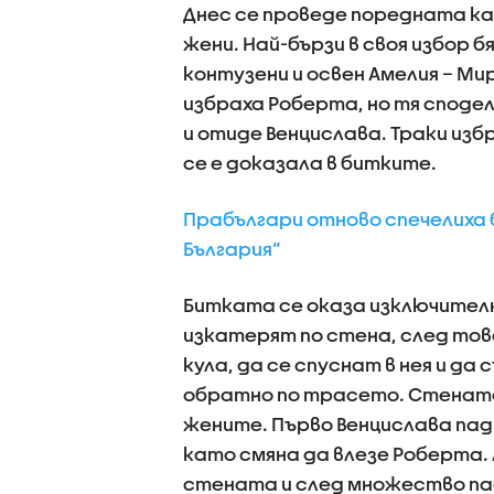
Днес се проведе поредната ка
жени. Най-бързи в своя избор 
контузени и освен Амелия – Ми
избраха Роберта, но тя споде
и отиде Венцислава. Траки изб
се е доказала в битките.
Прабългари отново спечелиха 
България“
Битката се оказа изключителн
изкатерят по стена, след това
кула, да се спуснат в нея и да
обратно по трасето. Стената
жените. Първо Венцислава падн
като смяна да влезе Роберта. 
стената и след множество па