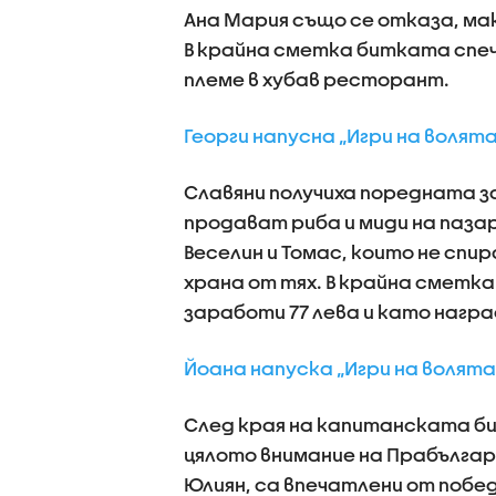
Ана Мария също се отказа, ма
В крайна сметка битката спеч
племе в хубав ресторант.
Георги напусна „Игри на волята
Славяни получиха поредната з
продават риба и миди на пазар
Веселин и Томас, които не спи
храна от тях. В крайна сметк
заработи 77 лева и като нагр
Йоана напуска „Игри на волята
След края на капитанската би
цялото внимание на Прабългар
Юлиян, са впечатлени от побед