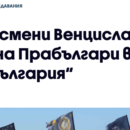
ЕДАВАНИЯ
смени Венцисл
а Прабългари в
България“