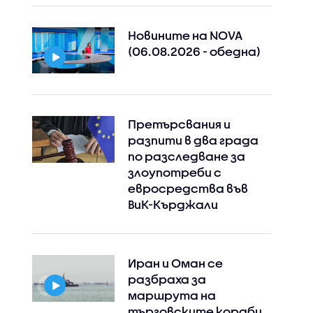
Новините на NOVA
(06.08.2026 - обедна)
Претърсвания и
разпити в два града
по разследване за
злоупотреби с
евросредства във
ВиК-Кърджали
Иран и Оман се
разбраха за
маршрута на
търговските кораби