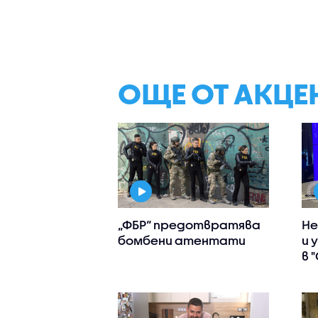
ОЩЕ ОТ АКЦЕ
„ФБР“ предотвратява
Не
бомбени атентати
и 
в 