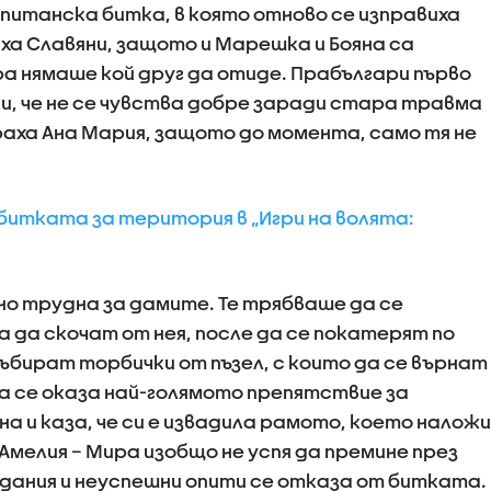
питанска битка, в която отново се изправиха
бяха Славяни, защото и Марешка и Бояна са
ра нямаше кой друг да отиде. Прабългари първо
ли, че не се чувства добре заради стара травма
раха Ана Мария, защото до момента, само тя не
битката за територия в „Игри на волята:
о трудна за дамите. Те трябваше да се
 да скочат от нея, после да се покатерят по
 събират торбички от пъзел, с които да се върнат
 се оказа най-голямото препятствие за
а и каза, че си е извадила рамото, което наложи
Амелия – Мира изобщо не успя да премине през
дания и неуспешни опити се отказа от битката.