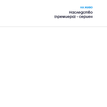
НА ЖИВО
Наследство
(премиера) – сериен
филм