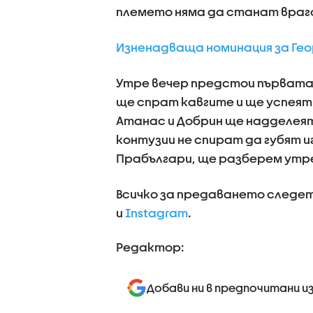
племето няма да станат враг
Изненадваща номинация за Геор
Утре вечер предстои първата
ще спрат кавгите и ще успеят
Атанас и Добрин ще надделеят
контузии не спират да губят и
Прабългари, ще разберем утре 
Всичко за предаването следе
и
Instagram
.
Редактор:
Добави ни в предпочитани и