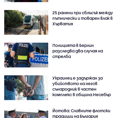
25 ранени при сблъсък между
пътнически и товарен влак в
Хърватия
Полицията в Берлин
разследва два случая на
стрелба
Украинец е задържан за
убийството на негов
сънародник в частен
комплекс в община Несебър
Йотова: Славните флотски
традиции на България