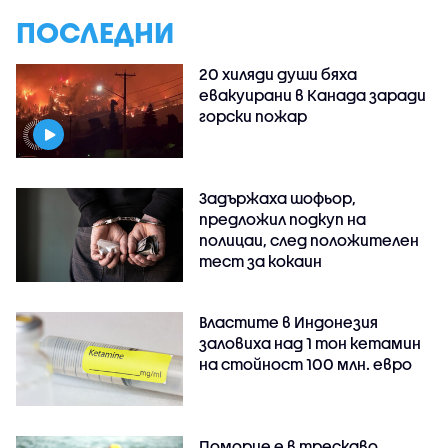
ПОСЛЕДНИ
20 хиляди души бяха
евакуирани в Канада заради
горски пожар
Задържаха шофьор,
предложил подкуп на
полицаи, след положителен
тест за кокаин
Властите в Индонезия
заловиха над 1 тон кетамин
на стойност 100 млн. евро
Поморие е в трескаво