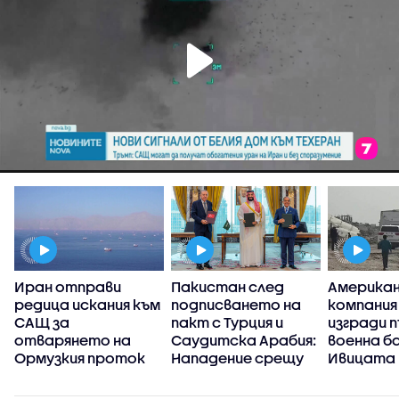
Иран отправи
Пакистан след
Америка
редица искания към
подписването на
компания
САЩ за
пакт с Турция и
изгради 
отварянето на
Саудитска Арабия:
военна ба
Ормузкия проток
Нападение срещу
Ивицата 
една от страните
ще се смята за