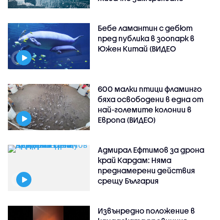
Бебе ламантин с дебют
пред публика в зоопарк в
Южен Китай (ВИДЕО
600 малки птици фламинго
бяха освободени в една от
най-големите колонии в
Европа (ВИДЕО)
Адмирал Ефтимов за дрона
край Кардам: Няма
преднамерени действия
срещу България
Извънредно положение в