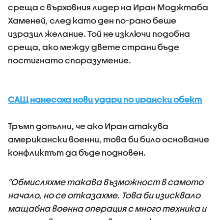
среща с върховния лидер на Иран Моджтаба
Хаменей, след като ден по-рано беше
изразил желание. Той не изключи подобна
среща, ако между двете страни бъде
постигнато споразумение.
САЩ нанесоха нови удари по ирански обект
Тръмп допълни, че ако Иран атакува
американски военни, това би било основание
конфликтът да бъде подновен.
"Обмисляхме такава възможност в самото
начало, но се отказахме. Това би изисквало
мащабна военна операция с много техника и