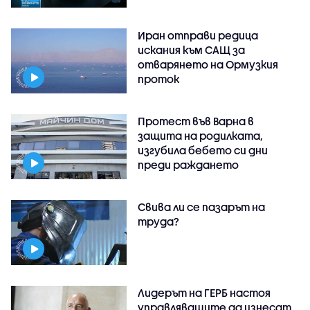
Иран отправи редица
искания към САЩ за
отварянето на Ормузкия
проток
Протест във Варна в
защита на родилката,
изгубила бебето си дни
преди раждането
Свива ли се пазарът на
труда?
Лидерът на ГЕРБ настоя
управляващите да изнесат