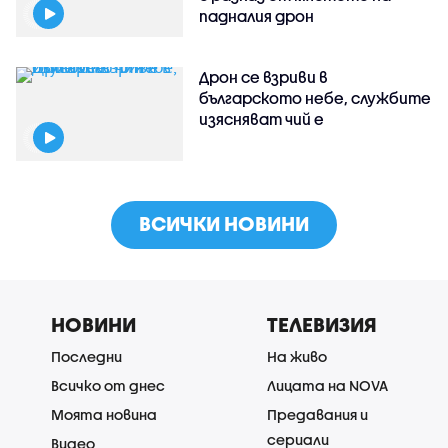
падналия дрон
Дрон се взриви в
българското небе, службите
изясняват чий е
ВСИЧКИ НОВИНИ
НОВИНИ
ТЕЛЕВИЗИЯ
Последни
На живо
Всичко от днес
Лицата на NOVA
Моята новина
Предавания и
сериали
Видео