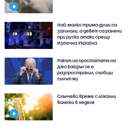
Най-малко трима души са
загинали, а девет са ранени
при руски атаки срещу
Източна Украйна
Ракът на простатата на
Джо Байдън се е
разпространил, съобщи
синът му
Слънчево време с локални
валежи в неделя