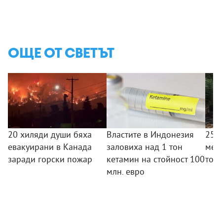
ОЩЕ ОТ СВЕТЪТ
20 хиляди души бяха
Властите в Индонезия
25 
евакуирани в Канада
заловиха над 1 тон
меж
заради горски пожар
кетамин на стойност 100
тов
млн. евро