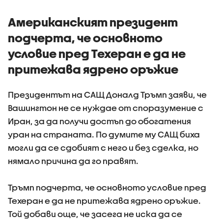
нападение срещу
всички
Американският президент
подчерта, че основното
условие пред Техеран е да не
притежава ядрено оръжие
Президентът на САЩ Доналд Тръмп заяви, че
Вашингтон не се нуждае от споразумение с
Иран, за да получи достъп до обогатения
уран на страната. По думите му САЩ биха
могли да се сдобият с него и без сделка, но
нямало причина да го правят.
Тръмп подчерта, че основното условие пред
Техеран е да не притежава ядрено оръжие.
Той добави още, че засега не иска да се