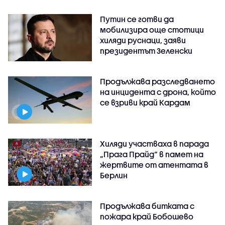
Путин се готви да
мобилизира още стотици
хиляди руснаци, заяви
президентът Зеленски
Продължава разследването
на инцидента с дрона, който
се взриви край Кардам
Хиляди участваха в парада
„Прага Прайд“ в памет на
жертвите от атентата в
Берлин
Продължава битката с
пожара край Бобошево