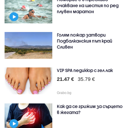
очакване на шестия по ред
плувен маратон
Голям пожар затвори
Подбалканския път край
Сливен
VIP SPA педикюр с гел лак
21.47 €
35.79 €
Grabo.bg
Как да се грижим за сърцето
в жегата?