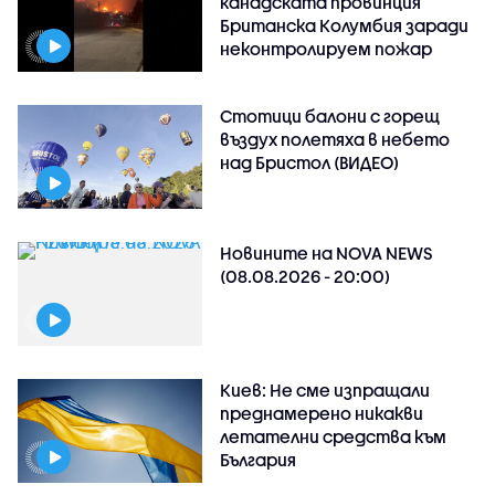
канадската провинция
Британска Колумбия заради
неконтролируем пожар
Стотици балони с горещ
въздух полетяха в небето
над Бристол (ВИДЕО)
Новините на NOVA NEWS
(08.08.2026 - 20:00)
Киев: Не сме изпращали
преднамерено никакви
летателни средства към
България