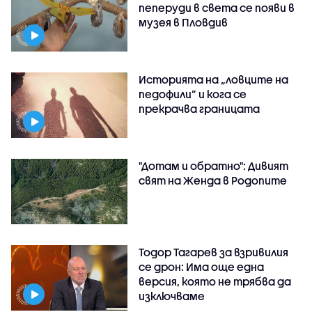
пеперуди в света се появи в
музея в Пловдив
Историята на „ловците на
педофили” и кога се
прекрачва границата
"Дотам и обратно": Дивият
свят на Женда в Родопите
Тодор Тагарев за взривилия
се дрон: Има още една
версия, която не трябва да
изключваме