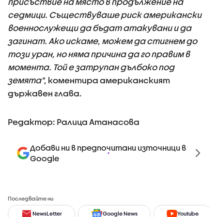
присъствие на място в продължение на
седмици. Съществуваше риск американски
военнослужещи да бъдат атакувани и да
загинат. Ако искаме, можем да стигнем до
този уран, но няма причина да го правим в
момента. Той е затрупан дълбоко под
земята"
, коментира американският
държавен глава.
Редактор: Ралица Атанасова
Добави ни в предпочитани източници в
Google
Последвайте ни
NewsLetter
Google News
Youtube