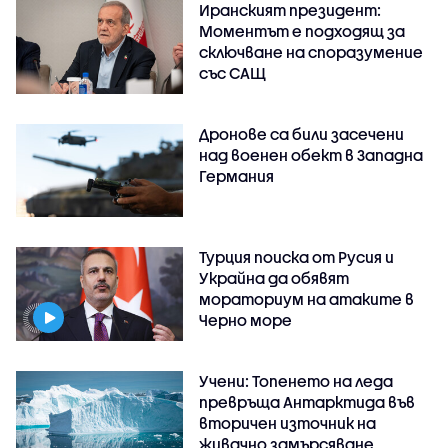
Иранският президент:
Моментът е подходящ за
сключване на споразумение
със САЩ
Дронове са били засечени
над военен обект в Западна
Германия
Турция поиска от Русия и
Украйна да обявят
мораториум на атаките в
Черно море
Учени: Топенето на леда
превръща Антарктида във
вторичен източник на
живачно замърсяване