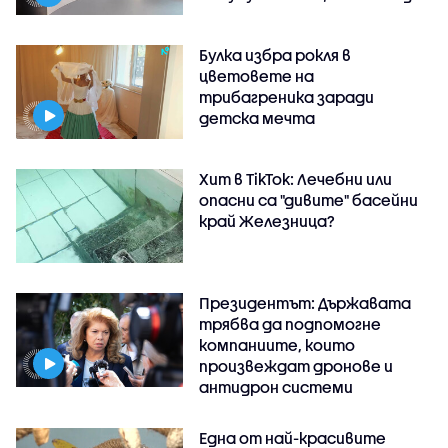
Булка избра рокля в
цветовете на
трибагреника заради
детска мечта
Хит в TikTok: Лечебни или
опасни са "дивите" басейни
край Железница?
Президентът: Държавата
трябва да подпомогне
компаниите, които
произвеждат дронове и
антидрон системи
Една от най-красивите