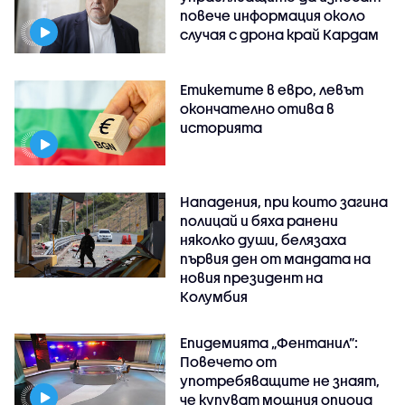
повече информация около
случая с дрона край Кардам
Етикетите в евро, левът
окончателно отива в
историята
Нападения, при които загина
полицай и бяха ранени
няколко души, белязаха
първия ден от мандата на
новия президент на
Колумбия
Епидемията „Фентанил”:
Повечето от
употребяващите не знаят,
че купуват мощния опиоид