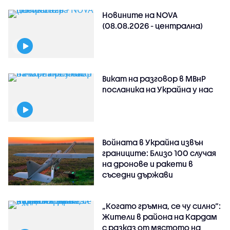
Новините на NOVA
(08.08.2026 - централна)
Викат на разговор в МВнР
посланика на Украйна у нас
Войната в Украйна извън
границите: Близо 100 случая
на дронове и ракети в
съседни държави
„Когато гръмна, се чу силно“:
Жители в района на Кардам
с разказ от мястото на