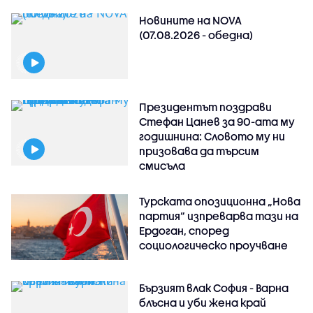
Новините на NOVA
(07.08.2026 - обедна)
Президентът поздрави
Стефан Цанев за 90-ата му
годишнина: Словото му ни
призовава да търсим
смисъла
Турската опозиционна „Нова
партия“ изпреварва тази на
Ердоган, според
социологическо проучване
Бързият влак София - Варна
блъсна и уби жена край