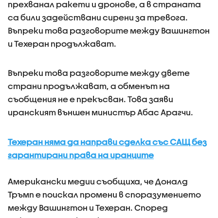
прехванал ракети и дронове, а в страната
са били задействани сирени за тревога.
Въпреки това разговорите между Вашингтон
и Техеран продължават.
Въпреки това разговорите между двете
страни продължават, а обменът на
съобщения не е прекъсван. Това заяви
иранският външен министър Абас Арагчи.
Техеран няма да направи сделка със САЩ без
гарантирани права на иранците
Американски медии съобщиха, че Доналд
Тръмп е поискал промени в споразумението
между Вашингтон и Техеран. Според