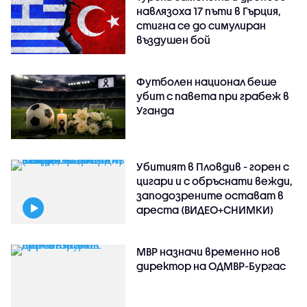
навлязоха 17 пъти в Гърция,
стигна се до симулиран
въздушен бой
Футболен национал беше
убит с павета при грабеж в
Уганда
Убитият в Пловдив - горен с
цигари и с обръснати вежди,
заподозрените остават в
ареста (ВИДЕО+СНИМКИ)
МВР назначи временно нов
директор на ОДМВР-Бургас