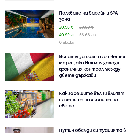
Ползване на басейн и SPA
зона
20.96 €
29.99 €
40.99 лв
58.66 лв
Grabo.bg
Испания заплаши с ответни
мерки, ако Италия запази
граничния контрол между
двете държави
Как горещите вълни влияят
на цените на храните по
света
Путин обсъди ситуацията в