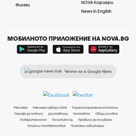
NOVA Кариери
Филми
News in English
МОБИЛНОТО ПРИЛОЖЕНИЕ НА NOVA.BG
Четете ни в Google News
Реклама
Реклама избори 2026
Разпространение на канали
Тарифа за откъси
Доставчици
Контакти
Общи условия
Поверителност
Политика ЛД
Правила за ползване
Етика и съответствие
Платени публикации