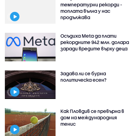
температурни рекорди -
топлата вълна у нас
продължава
Осъдиха Meta да плати
рекордните 942 млн. долара
заради вредите върху деца
Задава ли се бурна
политическа есен?
Как Пловдив се превърна в
дом на международния
тенис