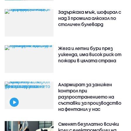
Задържаха мъж, шофирал с
над 3 промила алкохол по
столичен булевард
Жега и летни бури през
уикенда, има висок риск от
пожари в цялата страна
Алармират за занижен
контрол при
разпространението на
съставки за производство
на фентанил у нас
Сменят безплатно всички
коли с електромобили на