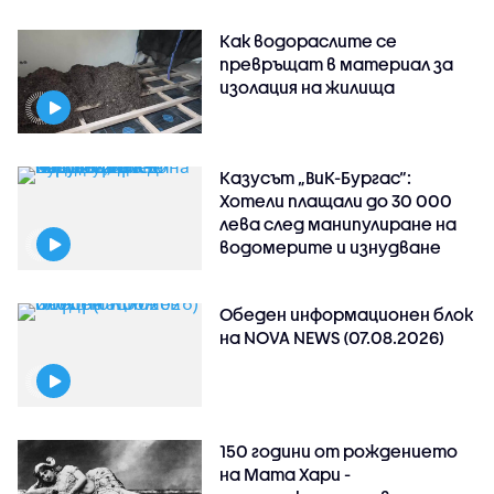
Как водораслите се
превръщат в материал за
изолация на жилища
Казусът „ВиК-Бургас“:
Хотели плащали до 30 000
лева след манипулиране на
водомерите и изнудване
Обеден информационен блок
на NOVA NEWS (07.08.2026)
150 години от рождението
на Мата Хари -