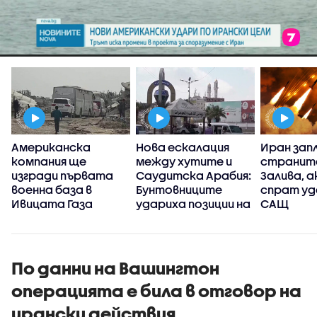
Американска
Нова ескалация
Иран зап
компания ще
между хутите и
странит
изгради първата
Саудитска Арабия:
Залива, а
военна база в
Бунтовниците
спрат уд
Ивицата Газа
удариха позиции на
САЩ
правителствените
сили в Йемен
По данни на Вашингтон
операцията е била в отговор на
ирански действия