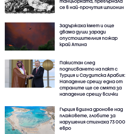
танцьорката, превърнала
се в най-прочутия шпионин
Задържаха кмет и още
двама души заради
опустошителния пожар
край Атина
Пакистан след
подписването на пакт с
Турция и Саудитска Арабия:
Нападение срещу една от
страните ще се смята за
нападение срещу всички
Гърция вдигна дронове над
плажовете, глобите за
нарушения стигнаха 73 000
евро