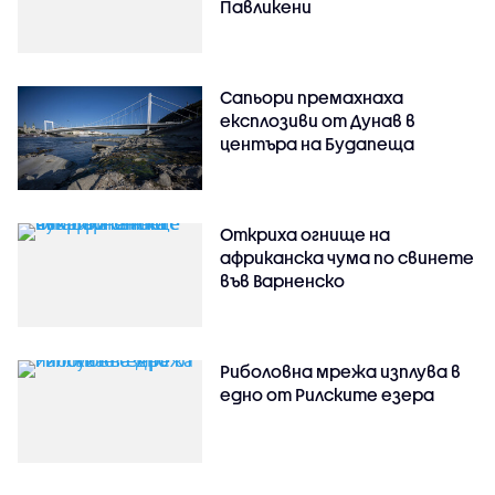
Павликени
Сапьори премахнаха
експлозиви от Дунав в
центъра на Будапеща
Откриха огнище на
африканска чума по свинете
във Варненско
Риболовна мрежа изплува в
едно от Рилските езера