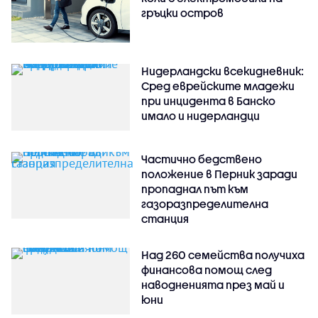
гръцки остров
Нидерландски всекидневник:
Сред еврейските младежи
при инцидента в Банско
имало и нидерландци
Частично бедствено
положение в Перник заради
пропаднал път към
газоразпределителна
станция
Над 260 семейства получиха
финансова помощ след
наводненията през май и
юни