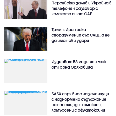
Персийския залив и Украйна в
телефонен разговор с
колегата си от ОАЕ
Тръмп: Иран иска
споразумение със САЩ, а не
да има нови удари
Издирват 58-годишен мъж
от Горна Оряховица
БАБХ спря внос на зеленчуци
с наднормено съдържание
на пестициди и смокини,
замърсени с афлатоксини