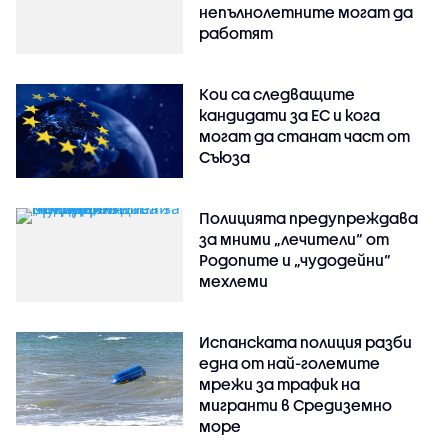
непълнолетните могат да
работят
Кои са следващите
кандидати за ЕС и кога
могат да станат част от
Съюза
Полицията предупреждава
за мними „лечители“ от
Родопите и „чудодейни“
мехлеми
Испанската полиция разби
една от най-големите
мрежи за трафик на
мигранти в Средиземно
море