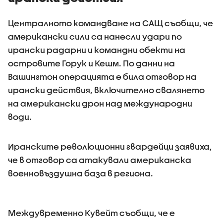
Централното командване на САЩ съобщи, че
американски сили са нанесли удари по
ирански радарни и командни обекти на
островите Горук и Кешм. По данни на
Вашингтон операцията е била отговор на
ирански действия, включително свалянето
на американски дрон над международни
води.
Иранските революционни гвардейци заявиха,
че в отговор са атакували американска
военновъздушна база в региона.
Междувременно Кувейт съобщи, че е