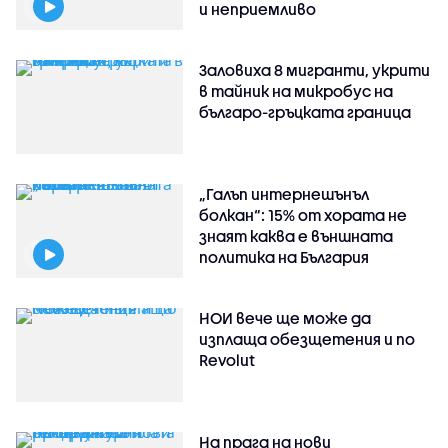
и неприемливо
Заловиха 8 мигранти, укрити
в тайник на микробус на
българо-гръцката граница
„Галъп интернешънъл
болкан“: 15% от хората не
знаят каква е външната
политика на България
НОИ вече ще може да
изплаща обезщетения и по
Revolut
На прага на нови