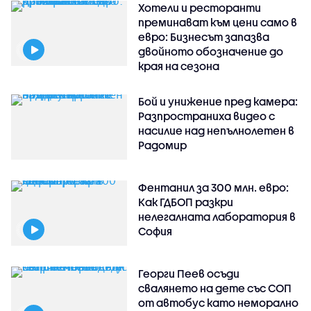
Хотели и ресторанти
преминават към цени само в
евро: Бизнесът запазва
двойното обозначение до
края на сезона
Бой и унижение пред камера:
Разпространиха видео с
насилие над непълнолетен в
Радомир
Фентанил за 300 млн. евро:
Как ГДБОП разкри
нелегалната лаборатория в
София
Георги Пеев осъди
свалянето на дете със СОП
от автобус като неморално