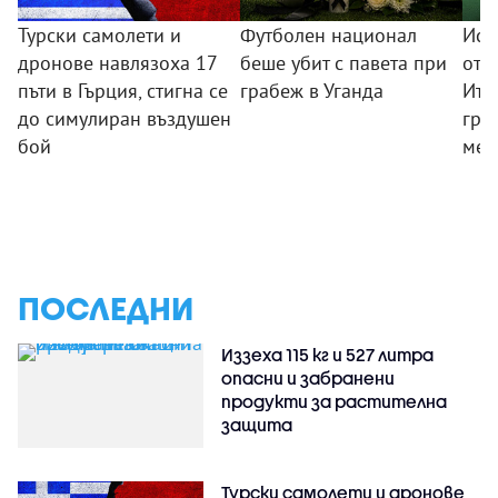
Турски самолети и
Футболен национал
Исп
дронове навлязоха 17
беше убит с павета при
отв
пъти в Гърция, стигна се
грабеж в Уганда
Ита
до симулиран въздушен
гра
бой
меж
ПОСЛЕДНИ
Иззеха 115 кг и 527 литра
опасни и забранени
продукти за растителна
защита
Турски самолети и дронове