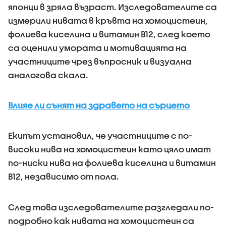
японци в зряла възраст. Изследователите са
измерили нивата в кръвта на хомоцистеин,
фолиева киселина и витамин B12, след което
са оценили умората и мотивацията на
участниците чрез въпросник и визуална
аналогова скала.
Влияе ли сънят на здравето на сърцето
Екипът установил, че участниците с по-
високи нива на хомоцистеин като цяло имат
по-ниски нива на фолиева киселина и витамин
B12, независимо от пола.
След това изследователите разгледали по-
подробно как нивата на хомоцистеин са