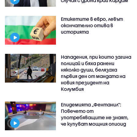
случая с дрона край Кардам
Етикетите в евро, левът
окончателно отива в
историята
Нападения, при които загина
полицай и бяха ранени
няколко души, белязаха
първия ден от мандата на
новия президент на
Колумбия
Епидемията „Фентанил”:
Повечето от
употребяващите не знаят,
че купуват мощния опиоид