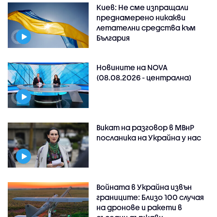
Киев: Не сме изпращали
преднамерено никакви
летателни средства към
България
Новините на NOVA
(08.08.2026 - централна)
Викат на разговор в МВнР
посланика на Украйна у нас
Войната в Украйна извън
границите: Близо 100 случая
на дронове и ракети в