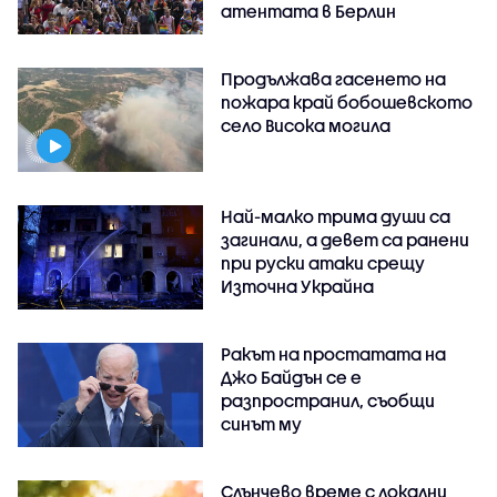
атентата в Берлин
Продължава гасенето на
пожара край бобошевското
село Висока могила
Най-малко трима души са
загинали, а девет са ранени
при руски атаки срещу
Източна Украйна
Ракът на простатата на
Джо Байдън се е
разпространил, съобщи
синът му
Слънчево време с локални