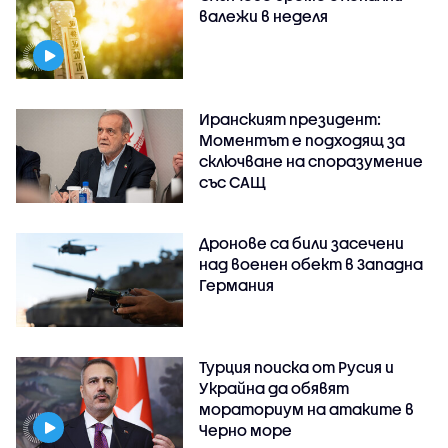
валежи в неделя
Иранският президент:
Моментът е подходящ за
сключване на споразумение
със САЩ
Дронове са били засечени
над военен обект в Западна
Германия
Турция поиска от Русия и
Украйна да обявят
мораториум на атаките в
Черно море