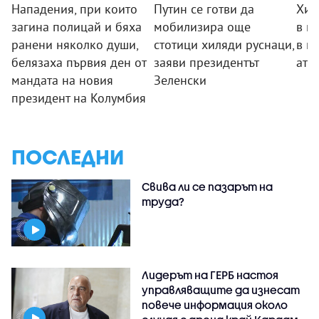
Нападения, при които
Путин се готви да
Хил
загина полицай и бяха
мобилизира още
в п
ранени няколко души,
стотици хиляди руснаци,
в п
белязаха първия ден от
заяви президентът
ате
мандата на новия
Зеленски
президент на Колумбия
ПОСЛЕДНИ
Свива ли се пазарът на
труда?
Лидерът на ГЕРБ настоя
управляващите да изнесат
повече информация около