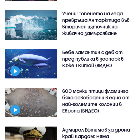
Учени: Топенето на леда
превръща Антарктида във
вторичен източник на
живачно замърсяване
Бебе ламантин с дебют
пред публика в зоопарк в
Южен Китай (ВИДЕО
600 малки птици фламинго
бяха освободени в една от
най-големите колонии в
Европа (ВИДЕО)
Адмирал Ефтимов за дрона
край Кардам: Няма