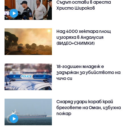
Съдът остави в ареста
Христо Широков
Над 4000 хектара площ
изгоряха в Андалусия
(ВИДЕО+СНИМКИ)
18-годишен младеж е
задържан за убийството на
чичо си
Снаряд удари кораб край
бреговете на Оман, избухна
пожар