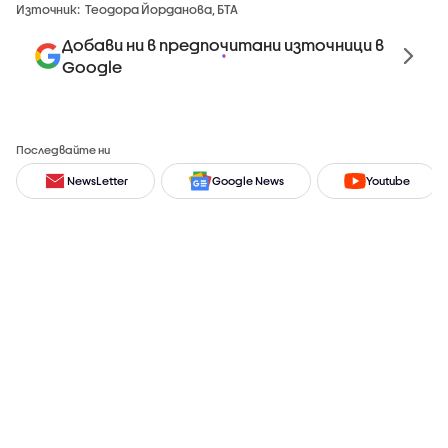
Източник:
Теодора Йорданова, БТА
Добави ни в предпочитани източници в
Google
Последвайте ни
NewsLetter
Google News
Youtube