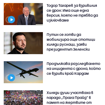
Тодор Тагарев за взривилия
се дрон: Има още една
версия, която не трябва да
изключваме
Путин се готви да
мобилизира още стотици
хиляди руснаци, заяви
президентът Зеленски
Продължава разследването
на инцидента с дрона, който
се взриви край Кардам
Хиляди души участваха в
парада „Прага Прайд“ в
памет на жертвите от