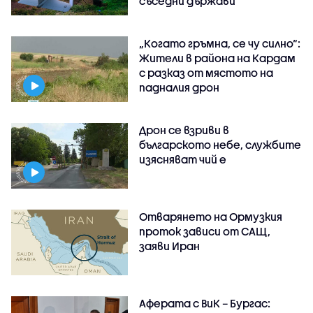
съседни държави
„Когато гръмна, се чу силно“:
Жители в района на Кардам
с разказ от мястото на
падналия дрон
Дрон се взриви в
българското небе, службите
изясняват чий е
Отварянето на Ормузкия
проток зависи от САЩ,
заяви Иран
Аферата с ВиК – Бургас: