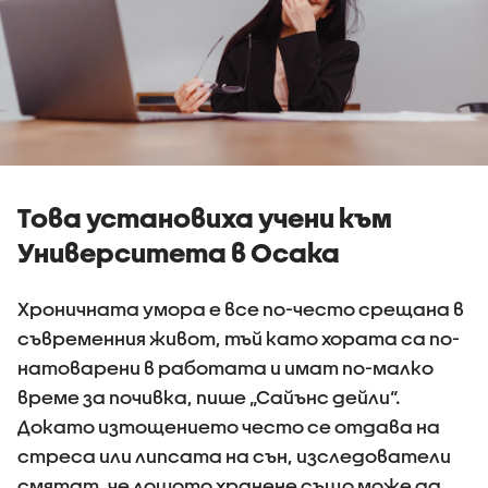
Това установиха учени към
Университета в Осака
Хроничната умора е все по-често срещана в
съвременния живот, тъй като хората са по-
натоварени в работата и имат по-малко
време за почивка, пише „Сайънс дейли“.
Докато изтощението често се отдава на
стреса или липсата на сън, изследователи
смятат, че лошото хранене също може да