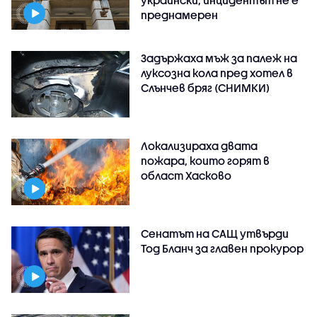
преднамерен
Задържаха мъж за палеж на
луксозна кола пред хотел в
Слънчев бряг (СНИМКИ)
Локализираха двата
пожара, които горят в
област Хасково
Сенатът на САЩ утвърди
Тод Бланч за главен прокурор