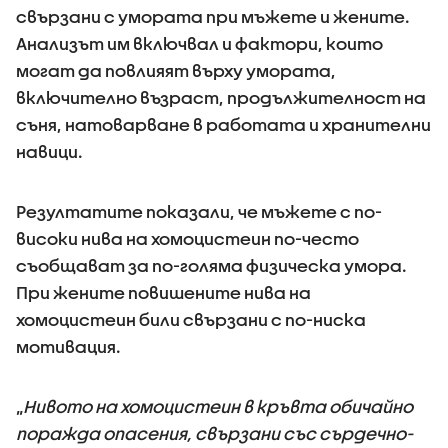
свързани с умората при мъжете и жените.
Анализът им включвал и фактори, които
могат да повлияят върху умората,
включително възраст, продължителност на
съня, натоварване в работата и хранителни
навици.
Резултатите показали, че мъжете с по-
високи нива на хомоцистеин по-често
съобщават за по-голяма физическа умора.
При жените повишените нива на
хомоцистеин били свързани с по-ниска
мотивация.
„
Нивото на хомоцистеин в кръвта обичайно
поражда опасения, свързани със сърдечно-