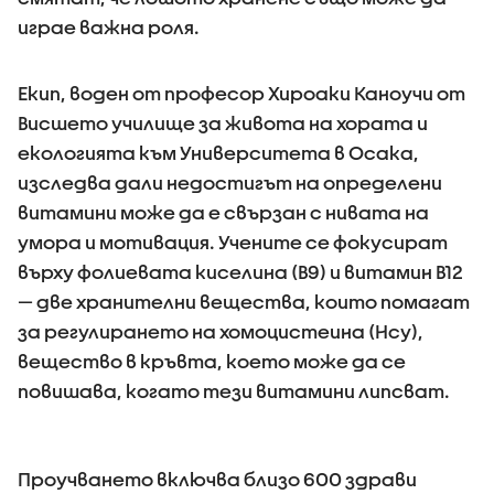
играе важна роля.
Екип, воден от професор Хироаки Каноучи от
Висшето училище за живота на хората и
екологията към Университета в Осака,
изследва дали недостигът на определени
витамини може да е свързан с нивата на
умора и мотивация. Учените се фокусират
върху фолиевата киселина (B9) и витамин B12
— две хранителни вещества, които помагат
за регулирането на хомоцистеина (Hcy),
вещество в кръвта, което може да се
повишава, когато тези витамини липсват.
Проучването включва близо 600 здрави