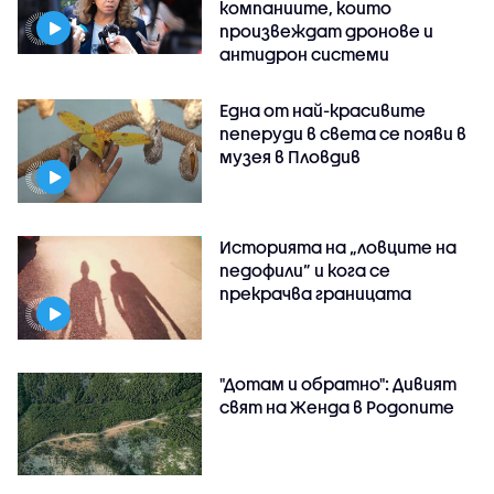
компаниите, които
произвеждат дронове и
антидрон системи
Една от най-красивите
пеперуди в света се появи в
музея в Пловдив
Историята на „ловците на
педофили” и кога се
прекрачва границата
"Дотам и обратно": Дивият
свят на Женда в Родопите