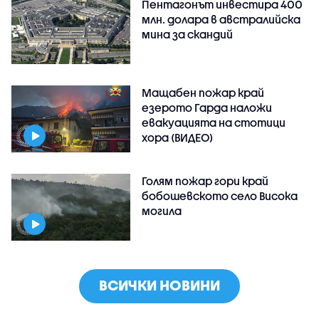
Пентагонът инвестира 400
млн. долара в австралийска
мина за скандий
Мащабен пожар край
езерото Гарда наложи
евакуацията на стотици
хора (ВИДЕО)
Голям пожар гори край
бобошевското село Висока
могила
ВСИЧКИ НОВИНИ