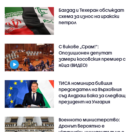
Багдад и Техеран обсъждат
схема за износ на иракски
петрол
С викове „Срам!“:
Опозиционен депутат
замери косовския премиер с
яйца (ВИДЕО)
ТИСА номинира бившия
председател на Върховния
съд Андраш Бака за следващ
президент на Унгария
Военното министерство:
Дронът вероятно е
украински, инцидентът не е