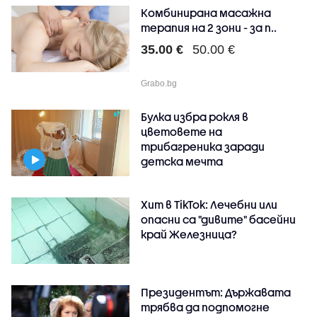
Комбинирана масажна
терапия на 2 зони - за п..
35.00 €
50.00 €
Grabo.bg
Булка избра рокля в
цветовете на
трибагреника заради
детска мечта
Хит в TikTok: Лечебни или
опасни са "дивите" басейни
край Железница?
Президентът: Държавата
трябва да подпомогне