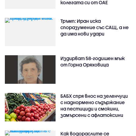
колегата си от ОАЕ
Тръмп: Иран иска
споразумение със САЩ, а не
да има нови удари
Издирват 58-годишен мъж
от Горна Оряховица
БАБХ спря внос на зеленчуци
с наднормено съдържание
на пестициди и смокини,
замърсени с афлатоксини
Как водораслите се