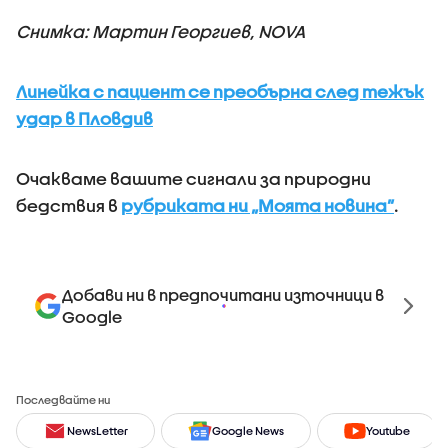
Снимка: Мартин Георгиев, NOVA
Линейка с пациент се преобърна след тежък
удар в Пловдив
Очакваме вашите сигнали за природни
бедствия в
рубриката ни „Моята новина”
.
Добави ни в предпочитани източници в
Google
Последвайте ни
NewsLetter
Google News
Youtube