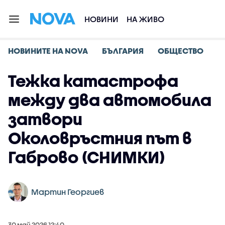
НОВИНИ
НА ЖИВО
НОВИНИТЕ НА NOVA
БЪЛГАРИЯ
ОБЩЕСТВО
Тежка катастрофа
между два автомобила
затвори
Околовръстния път в
Габрово (СНИМКИ)
Мартин Георгиев
30 май 2026 12:40