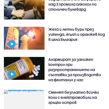
над 3 промила алкохол по
столичен булевард
Жега и летни бури през
уикенда, жълт и оранжев код
в цяла България
Алармират за занижен
контрол при
разпространението на
съставки за производство
на фентанил у нас
Сменят безплатно всички
коли с електромобили на
гръцки остров