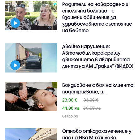
Родители на новородено и
столична болница – с
взаимни обвинения за
здравословното състояние
на бебето
Двойно нарушение:
Автомобил кара срещу
движението в аварийната
лента на АМ „Тракия” (ВИДЕО)
Боядисване с боя на клиента,
подстригване, и..
23.00 €
34.00 €
44.98 лв
66.50 лв
Grabo.bg
Отново отказаха лечение у
нас на Ива Михаилова