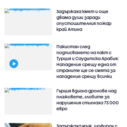
Задържаха кмет и още
двама души заради
опустошителния пожар
край Атина
Пакистан след
подписването на пакт с
Турция и Саудитска Арабия:
Нападение срещу една от
страните ще се смята за
нападение срещу всички
Гърция вдигна дронове над
плажовете, глобите за
нарушения стигнаха 73 000
евро
Задържаха мъж, шофирал с