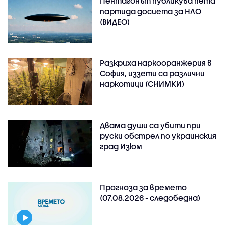
Пентагонът публикува пета
партида досиета за НЛО
(ВИДЕО)
Разкриха наркооранжерия в
София, иззети са различни
наркотици (СНИМКИ)
Двама души са убити при
руски обстрeл по украинския
град Изюм
Прогноза за времето
(07.08.2026 - следобедна)