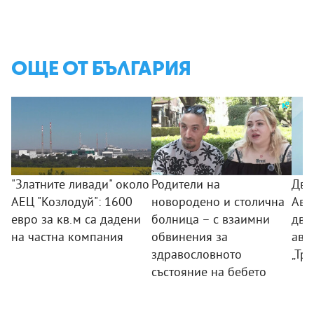
ОЩЕ ОТ БЪЛГАРИЯ
"Златните ливади" около
Родители на
Дво
АЕЦ "Козлодуй": 1600
новородено и столична
Авт
евро за кв.м са дадени
болница – с взаимни
дви
на частна компания
обвинения за
ава
здравословното
„Тр
състояние на бебето