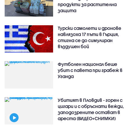
продукти за растителна
защита
Турски самолети и дронове
навлязоха 17 пъти в Гърция,
стигна се до симулиран
въздушен бой
Футболен национал беше
убит с павета при грабеж в
Уганда
Убитият в Пловдив - горен с
цигари и с обръснати вежди,
заподозрените остават в
ареста (ВИДЕО+СНИМКИ)