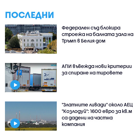
ПОСЛЕДНИ
Федерален съд блокира
строежа на балната зала на
Тръмп в Белия дом
АПИ въвежда нови критерии
за спиране на тировете
"Златните ливади" около АЕЦ
"Козлодуй": 1600 евро за кв.м
са дадени на частна
компания