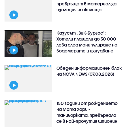
превръщат в материал за
изолация на жилища
Казусът „ВиК-Бургас“:
Хотели плащали до 30 000
лева след манипулиране на
водомерите и изнудване
Обеден информационен блок
на NOVA NEWS (07.08.2026)
150 години от рождението
на Мата Хари -
танцьорката, превърнала
се в най-прочутия шпионин