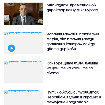
МВР назначи временно нов
директор на ОДМВР-Бургас
Испания заплаши с ответни
мерки, ако Италия запази
граничния контрол между
двете държави
Как горещите вълни влияят
на цените на храните по
света
Путин обсъди ситуацията в
Персийския залив и Украйна в
телефонен разговор с