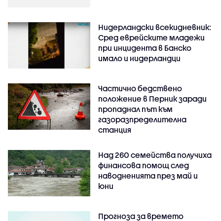
Нидерландски всекидневник:
Сред еврейските младежи
при инцидента в Банско
имало и нидерландци
Частично бедствено
положение в Перник заради
пропаднал път към
газоразпределителна
станция
Над 260 семейства получиха
финансова помощ след
наводненията през май и
юни
Прогноза за времето