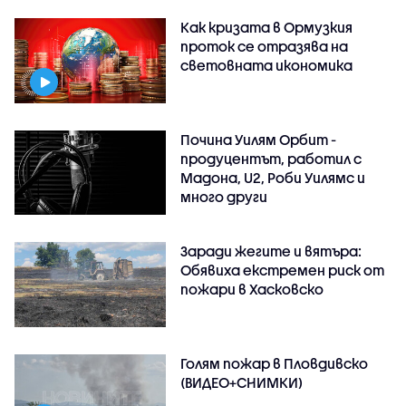
Как кризата в Ормузкия
проток се отразява на
световната икономика
Почина Уилям Орбит -
продуцентът, работил с
Мадона, U2, Роби Уилямс и
много други
Заради жегите и вятъра:
Обявиха екстремен риск от
пожари в Хасковско
Голям пожар в Пловдивско
(ВИДЕО+СНИМКИ)