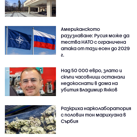
Американското
разузнаване: Русия може да
тества НАТО с ограничена
атака от тази есен до 2029
г.
Над 50 000 евро, злато и
скъпи часовници останали
недокоснати в дома на
убития Владимир Янков
Разкриха нарколаборатория
с половин тон марихуана в
Сърбия