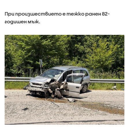
При произшествието е тежко ранен 82-
годишен мъж.