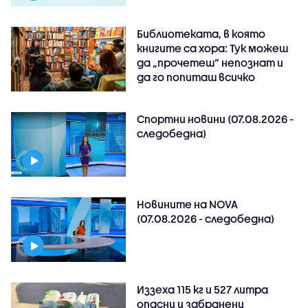
Библиотеката, в която
книгите са хора: Тук можеш
да „прочетеш“ непознат и
да го попиташ всичко
Спортни новини (07.08.2026 -
следобедна)
Новините на NOVA
(07.08.2026 - следобедна)
Иззеха 115 кг и 527 литра
опасни и забранени