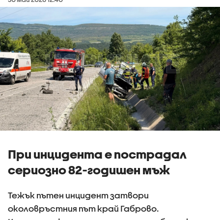
При инцидента е пострадал
сериозно 82-годишен мъж
Тежък пътен инцидент затвори
околовръстния път край Габрово.