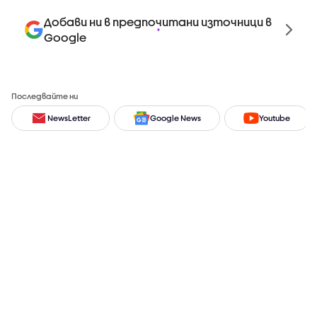
Добави ни в предпочитани източници в
Google
Последвайте ни
NewsLetter
Google News
Youtube