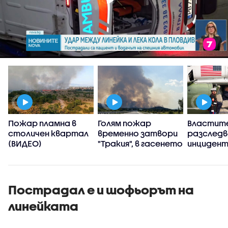
Пожар пламна в
Голям пожар
Властит
,
столичен квартал
временно затвори
разслед
(ВИДЕО)
"Тракия", в гасенето
инцидент
се включиха два
хеликопт
хеликоптера
Тръмп и 
(ВИДЕО+СНИМКИ)
самолет
Пострадал е и шофьорът на
линейката