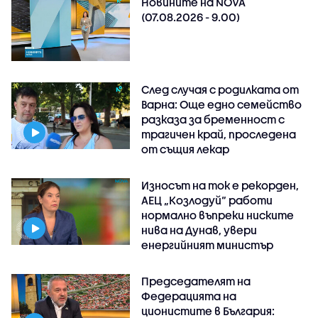
Новините на NOVA
(07.08.2026 - 9.00)
След случая с родилката от
Варна: Още едно семейство
разказа за бременност с
трагичен край, проследена
от същия лекар
Износът на ток е рекорден,
АЕЦ „Козлодуй“ работи
нормално въпреки ниските
нива на Дунав, увери
енергийният министър
Председателят на
Федерацията на
ционистите в България: