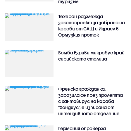
туризъм
Техеран разглежда
законопроект за забрана на
кораби от САЩ и Израел в
Ормузкия проток
Бомба взриви микробус край
сирийската столица
Френска гражданка,
заразила се през пролетта
с хантавирус на кораба
"Хондиус", е изписана от
интензивното отделение
Германия опроверга