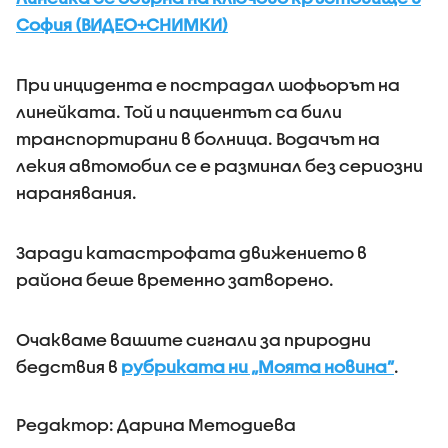
София (ВИДЕО+СНИМКИ)
При инцидента е пострадал шофьорът на
линейката. Той и пациентът са били
транспортирани в болница. Водачът на
лекия автомобил се е разминал без сериозни
наранявания.
Заради катастрофата движението в
района беше временно затворено.
Очакваме вашите сигнали за природни
бедствия в
рубриката ни „Моята новина”
.
Редактор: Дарина Методиева