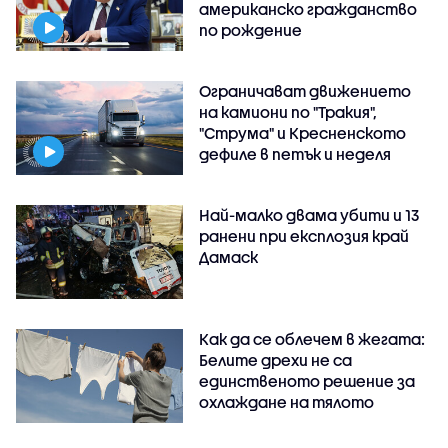
американско гражданство
по рождение
Ограничават движението
на камиони по "Тракия",
"Струма" и Кресненското
дефиле в петък и неделя
Най-малко двама убити и 13
ранени при експлозия край
Дамаск
Как да се облечем в жегата:
Белите дрехи не са
единственото решение за
охлаждане на тялото