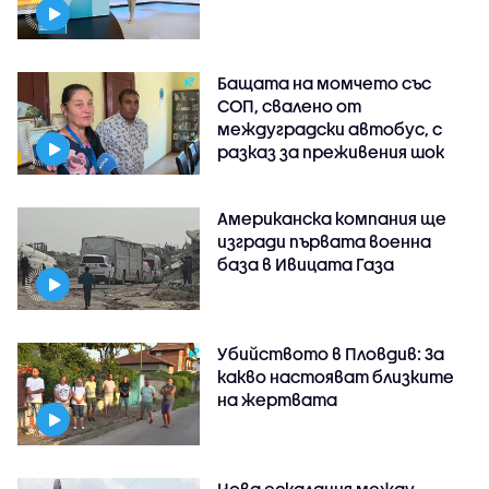
Бащата на момчето със
СОП, свалено от
междуградски автобус, с
разказ за преживения шок
Американска компания ще
изгради първата военна
база в Ивицата Газа
Убийството в Пловдив: За
какво настояват близките
на жертвата