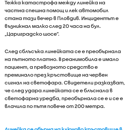
Тежка катастрофа между линейка на
частна спешна помощ и лек автомобил
стана тази вечер в Пловдив. Инцидентът е
възникнал малко след 20 часа на бул.
„Цариградско шосе“.
След сблъсъка линейката се е преобърнала
на пътното платно. В реанимобила е имало
пациент, а превозното средство е
преминало през кръстовище на червен
сигнал на светофара. Свидетели разказват,
че след удара линейката се е блъснала в
светофарна уредба, преобърнала се е и се е
влачила по пътя повече от 200 метра.
Линейка се обърна на ключово кръстовище в