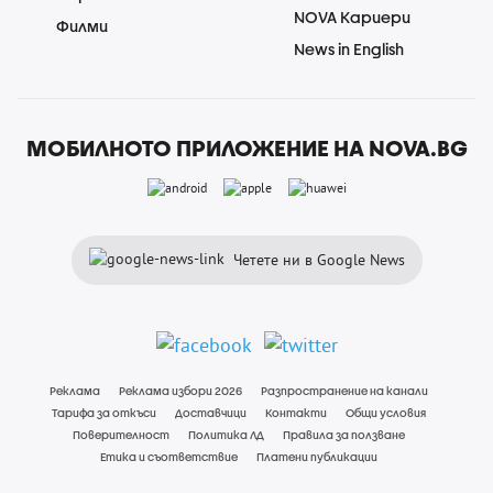
NOVA Кариери
Филми
News in English
МОБИЛНОТО ПРИЛОЖЕНИЕ НА NOVA.BG
Четете ни в Google News
Реклама
Реклама избори 2026
Разпространение на канали
Тарифа за откъси
Доставчици
Контакти
Общи условия
Поверителност
Политика ЛД
Правила за ползване
Етика и съответствие
Платени публикации