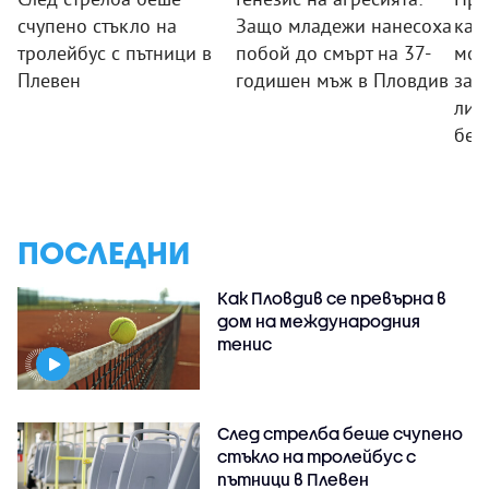
счупено стъкло на
Защо младежи нанесоха
кам
тролейбус с пътници в
побой до смърт на 37-
мож
Плевен
годишен мъж в Пловдив
заб
ли 
без
ПОСЛЕДНИ
Как Пловдив се превърна в
дом на международния
тенис
След стрелба беше счупено
стъкло на тролейбус с
пътници в Плевен