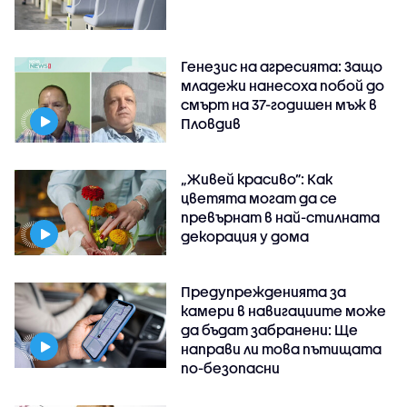
Генезис на агресията: Защо
младежи нанесоха побой до
смърт на 37-годишен мъж в
Пловдив
„Живей красиво”: Как
цветята могат да се
превърнат в най-стилната
декорация у дома
Предупрежденията за
камери в навигациите може
да бъдат забранени: Ще
направи ли това пътищата
по-безопасни