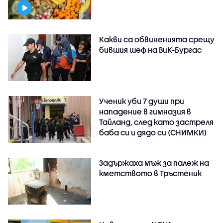
Какви са обвиненията срещу
бившия шеф на ВиК-Бургас
Ученик уби 7 души при
нападение в гимназия в
Тайланд, след като застреля
баба си и дядо си (СНИМКИ)
Задържаха мъж за палеж на
кметството в Тръстеник