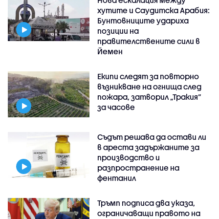
Нова ескалация между
хутите и Саудитска Арабия:
Бунтовниците удариха
позиции на
правителствените сили в
Йемен
Екипи следят за повторно
възникване на огнища след
пожара, затворил „Тракия“
за часове
Съдът решава да остави ли
в ареста задържаните за
производство и
разпространение на
фентанил
Тръмп подписа два указа,
ограничаващи правото на