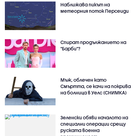
Наближава пикът на
метеорния поток Персеиди
Спират продължанието на
"Барби"?
Мъж, облечен като
Смъртта, се качи на покрива
на болница в Уелс (СНИМКА)
Зеленски обяви началото на
специални операции срещу
руската военна