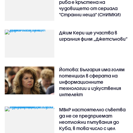
риба е кръстена на
чудовището от сериала
"Странни неща" (СНИМКИ)
Джим Кери ще участва в
игралния филм „Джетсънови“
Йотова: България има голям
потенциал в сферата на
информационните
технологии и изкуствения
интелект
МВнР настоятелно съветва
да не се предприемат
неотложни пътувания до
Куба, в това число с цел