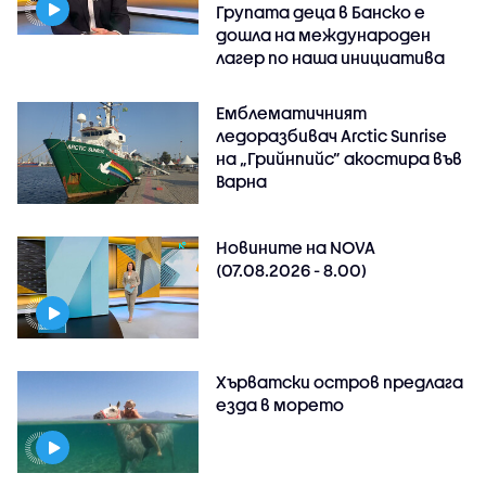
Групата деца в Банско е
дошла на международен
лагер по наша инициатива
Емблематичният
ледоразбивач Arctic Sunrise
на „Грийнпийс” акостира във
Варна
Новините на NOVA
(07.08.2026 - 8.00)
Хърватски остров предлага
езда в морето