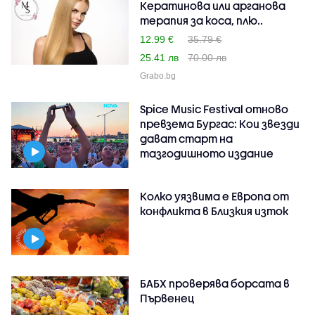
Кератинова или арганова
терапия за коса, плю..
12.99 €
35.79 €
25.41 лв
70.00 лв
Grabo.bg
Spice Music Festival отново
превзема Бургас: Кои звезди
дават старт на
тазгодишното издание
Колко уязвима е Европа от
конфликта в Близкия изток
БАБХ проверява борсата в
Първенец